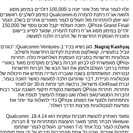
עולה לגמר אחד מכל אזור יזכה ב-100,000 דולרים במימון מסוג
לוואה אג"ח ניתנת להמרה מ-
Qualcomm
כמימון לשלבים ראשוניים
הוא יוזמן להתחרות מול העולים לגמר מאזורים אחרים בשלב הגמר –
QPrize Grand Final
. הזוכה העולמי יקבל סכום נוסף של 150,000
ולרים במימון מסוג אג"ח ניתנת להמרה, שנועד לסייע ביישום
תוכנית העסקית החדשנית של החברה הלכה למעשה.
Nagraj Kashya
, סגן נשיא בכיר ב-
:Qualcomm Ventures
"כגורם
וביל בתעשייה, קוואלקום מחויבת לקידום החדשנות ולשילוב
כנולוגיות חדשניות בסביבה העסקית האלחוטית כולה. תחרות
QPriz
מאפשרת לנו לבחון חברות בשלבים מוקדמים מאוד באזורי
פתח ברחבי העולם ולממן את הגל הבא של חברות חדשניות
בטיחות. המשתתפים בשנה שעברה הגדירו מחדש את היכולות של
טכנולוגיה הניידת, דבר שהודגם הלכה למעשה כאשר הזוכה בגמר,
ברת
iOnRoad
מישראל, נרכשה תוך פחות מ-30 יום לאחר
תחרות. תחרות
QPrize
משמשת כנקודת תיקוף חשובה עבור רבות
חברות הסטארטאפ האלה ואנו נשמח להמשיך לטפח את
התפתחות ולמנף את המותג
QPrize
כדי להעלות עוד יותר את
מודעות לטכנולוגיות פורצות הדרך האלה".
מועד האחרון להגשת תוכניות עסקיות הוא 18.4.14.
Qualcomm
Venture
תבחר מתוך מאגר ההצעות המתחרות עד 8 חברות,
שתעלנה לגמר בכל אחד מ-7 האזורים. העולים לגמר ישתתפו
תחרות אזורית, שבה כל אחת מהחברות תיבחן על ידי צוות מומחים