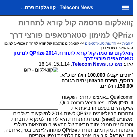
Telecom News - קוואלקום פרס...
וואלקום פרסמה קול קורא לתחרות
QP למימון סטארטאפים פורצי דרך
 הבית
>>
חדשות סטארטאפים
>> קוואלקום פרסמה קול קורא לתחרות QPrize למימון
ארטאפים פורצי דרך
קוואלקום פרסמה קול קורא לתחרות QPrize 2014 למימון
טארטאפים פורצי דרך
את:
מערכת
Telecom News
, 15.1.14, 16:14
7 זוכים יקבלו 100,000 דולרים כ"א,
בנוסף, הפרס הראשון יהיה בגובה
150,0 דולרים.
Qualcom
באמצעות זרוע השקעות
ון סיכון שלה -
Qualcomm Ventures
,
שיקה היום בפעם הרביעית את
תחרות הבינלאומית
QPrize
לשנת 2014 להשקעות בשלבים
אשוניים
(seed)
. מטרת התחרות היא לזהות ולממן את חברות
טכנולוגיה המבטיחות הבאות של התעשייה הנמצאות בשלבי
תפתחות מוקדמים. תחרות
QPrize
פתוחה ליזמים בסין, אירופה,
ודו,
ישראל
, קוריאה, אמריקה הלטינית וצפון אמריקה.