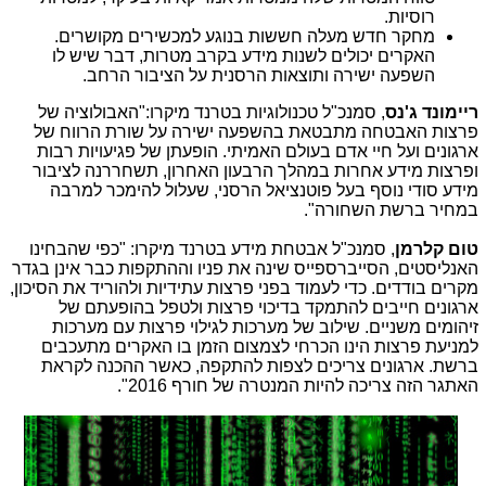
רוסיות.
מחקר חדש מעלה חששות בנוגע למכשירים מקושרים.
האקרים יכולים לשנות מידע בקרב מטרות, דבר שיש לו
השפעה ישירה ותוצאות הרסנית על הציבור הרחב.
ריימונד ג'נס
, סמנכ"ל טכנולוגיות בטרנד מיקרו:"האבולוציה של
פרצות האבטחה מתבטאת בהשפעה ישירה על שורת הרווח של
ארגונים ועל חיי אדם בעולם האמיתי. הופעתן של פגיעויות רבות
ופרצות מידע אחרות במהלך הרבעון האחרון, תשחררנה לציבור
מידע סודי נוסף בעל פוטנציאל הרסני, שעלול להימכר למרבה
במחיר ברשת השחורה".
טום קלרמן
, סמנכ"ל אבטחת מידע בטרנד מיקרו: "כפי שהבחינו
האנליסטים, הסייברספייס שינה את פניו וההתקפות כבר אינן בגדר
מקרים בודדים. כדי לעמוד בפני פרצות עתידיות ולהוריד את הסיכון,
ארגונים חייבים להתמקד בדיכוי פרצות ולטפל בהופעתם של
זיהומים משניים. שילוב של מערכות לגילוי פרצות עם מערכות
למניעת פרצות הינו הכרחי לצמצום הזמן בו האקרים מתעכבים
ברשת. ארגונים צריכים לצפות להתקפה, כאשר ההכנה לקראת
האתגר הזה צריכה להיות המנטרה של חורף 2016".