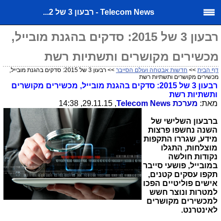
Telecom News - רבעון 3 של 2...
רבעון 3 של 2015: סדקים בהגנת מובייל,
מכשירים מקושרים ותשתיות רשת
דף הבית
>>
חדשות אבטחה ועולם הסייבר
>> רבעון 3 של 2015: סדקים בהגנת מובייל,
מכשירים מקושרים ותשתיות רשת
רבעון 3 של 2015: סדקים בהגנת מובייל, מכשירים מקושרים
ותשתיות רשת
מאת:
מערכת
Telecom News
, 29.11.15, 14:38
ברבעון השלישי של
השנה נחשפו פרצות
מידע, שגררו התקפות
מוצלחות, התגלו
נקודות חולשה
במובייל, פושעי סייבר
תקפו עסקים קטנים,
אישים פוליטיים הפכו
למטרות ונוצר חשש
למכשירים מקושרים
לאינטרנט.