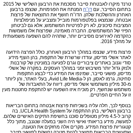
טרנד מיקרו לאבטחת סייבר מסכמת את הרבעון השלישי של 2015
בתחום הסייבר, עם
דו"ח
המנתח את הפגימויות, שנצפו ברבעון
האחרון וההשלכות שלהן. הדו"ח חושף את התוצאות של פרצות
אבטחה, שנמצאו בפלטפורמות מובייל ומצביע על מניפולציות
המציבות סיכונים, לא רק לפרטיות המשתמש, אלא גם לביטחון
הפיזי של המשתמשים. החברה מאמינה, שפרצות אלו משמשות
כהקדמה לאירועים מסיביים יותר, שתהיה להם השפעה משמעותית
על מהלך 2016.
פרצות מידע, שנצפו במהלך הרבעון האחרון, כולל הפרצה הידועה
לאתר אשלי מדיסון, עודדו שרשרת של התקפות, בהן הוצף מידע
סודי וגנוב באתרים ציבוריים וגרם לפגיעה במוניטין של קורבנות
ולנזק גדול יותר משיבוש זמני במהלך העסקים. במקרה של אשלי
מדיסון, פושעי סייבר, שמינפו את המידע כדי לבצע התקפות
סחיטה, גרמו לאסון, הן ל-
Avid Life Media
, בעלי האתר, והן ליותר
מ-30 מיליון משתמשי אשלי מדיסון. דיווח על התאבדות של
משתמש שנחשף, רק מוכיח איזו השפעה יש להתקפת סחטנות מעין
זו על החיים הפרטיים.
בנוסף לכך, חלה עליה בשכיחות פרצות אבטחה בתחום הבריאות
ברבעון השלישי, בהן ההתקפה על
UCLA Health System
, בה
קרוב ל-4.5 מיליון מטופלים סוכנו בחשיפת התיקים האישיים שלהם.
למעשה, מידע בריאותי ואישי היה השני במעלה שנגנב, מתוך כלל
קטגוריות פרצות המידע. מקרים אלה מחזקים את הטענה,
שתעשיית הבריאות תמשיך להיות מטרה נחשקת לפושעי סייבר.