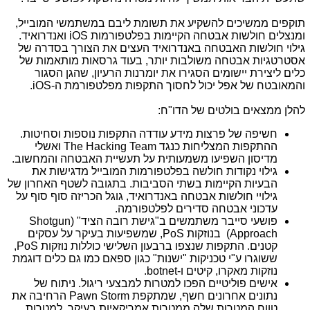
תוקפים ממשיכים להשקיע את תשומת ליבם במשתמשי המובייל,
ומנצלים חולשות אבטחה הקיימות בפלטפורמות
iOS
ואנדרואיד.
גילוי חולשות האבטחה באנדרואיד העצים את הצורך בסדרה של
אסטרטגיות אבטחה משולבות יותר, בעוד גרסאות מותאמות של
כלים ליצירת יישומים הסגירו את יומרנות הרעיון, שהגן הסגור
והמאובטח של אפל יכול לחסוך התקפות מפלטפורמת ה-
iOS
.
להלן ממצאים בולטים של הדו"ח:
חשיפה של פרצות מידע עודדה התקפות נוספות וסחיטות.
ההתקפות המצליחות כנגד
The Hacking Team
ואשלי
מדיסון השפיעו משמעותית על תעשיית האבטחה והמחשוב.
גילוי נקודות חולשה בפלטפורמות המובייל מדגישות את
הבעיות הקיימות בשתי הסביבות. בתגובה לשטף האחרון של
גילויי חולשות אבטחה באנדרואיד, גוגל הכריזה סוף סוף על
עדכוני אבטחה סדירים לפלטפורמה.
פושעי סייבר משתמשים ב"גישת רובה הציד" (
Shotgun
Approach
) בנוזקות
PoS
, שמשפיעות בעיקר על עסקים
קטנים. התקפות שנצפו ברבעון השלישי כוללות נוזקות
PoS
,
ששוגרו ע"י טכניקות "ישנות" כגון ספאם כמו גם כלים דוגמת
נוזקות מאקרו, קיטים ו-
botnet
.
אישים פוליטיים הפכו למטרות למבצעי ריגול. ניתוח של
נתונים אחרונים חשף, שמתקפת
Pawn Storm
הרחיבה את
טווח המטרות שלה ממטרות אמריקאיות בעיקר, למטרות