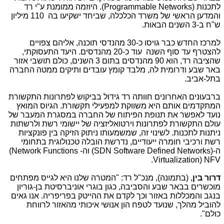
לתכנות (
Programmable Networks
). היוזמה ממומנת ע"י רד
והמדען הראשי של משרד הכלכלה, שביחד ישקיעו בה 110 מיליון
ש"ח ב-3 השנים הבאות.
למרכז החדש כבר גויסו כ-30 מהנדסי תוכנה, אליהם צפויים
להצטרף עד סוף השנה עוד כ-20 מהנדסים. היעד התעסוקתי,
שהציבה רד, הוא 90 מהנדסים בתום 3 השנים, כולם תושבי אזור
באר שבע ודרומית לה, מלבד קומץ עובדים ותיקים ממטה החברה
בתל-אביב.
ברבעונים האחרונים חוותה רד גידול בביקוש לפתרונות התקשורת
המתקדמים אותם היא משווקת למפעילי תקשורת. הגיוס המואץ
נועד לאפשר את תנופת הפיתוח של החברה במסגרת המעבר של
עולם התקשורת לפתרונות וירטואליזציה של יישומי רשת ולרשתות
ניתנות לתכנות. לשינוי זה, שמשמעותו ניתוק הזיקה בין פונקציות
רשת ורכיבי חומרה ייעודיים, נדרשת הובלה טכנולוגית בתחומי
ה-
SDN Software Defined Networks)
) וה-
(Network Functions
.
Virtualization) NFV
דרור בין
, (בתמונה), מנכ"ל רד: "המטרה שלנו היא לגייס מפתחים
מוכשרים בבאר שבע והסביבה, כגון בוגרי אוניברסיטת בן-גוריון
בנגב והמכללות באזור וכך לקדם את ההייטק בפריפריה. אנו גאים
להוביל מהלך, שנועד לטפח הון אנושי איכותי מהאזור לרווחת
כולם".