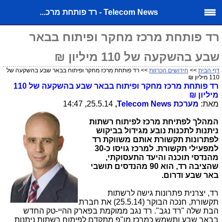
Telecom News - רד פותחת מרכ...
רד פותחת מרכז מחקר ופיתוח בבאר
שבע בהשקעה של 110 מיליון ₪
דף הבית
>>
חידושים הכרזות
>> רד פותחת מרכז מחקר ופיתוח בבאר שבע בהשקעה של
110 מיליון ₪
רד פותחת מרכז מחקר ופיתוח בבאר שבע בהשקעה של 110
מיליון ₪
מאת:
מערכת
Telecom News
,
25.5.14, 14:47
המהלך לפתיחת מרכז לפיתוח רשתות
ניתנות לתכנות נובע מגידול בביקוש
לפתרונות תקשורת אותם משווקת רד
למפעילי תקשורת. למרכז גויסו כ-30
מהנדסי תוכנה והיעד התעסוקתי,
שהציבה רד, הוא 90 מהנדסים תושבי
באר שבע ודרום.
רד, יצרנית פתרונות גישה לרשתות
תקשורת, חנכה הבוקר (25.5.14) את חברת
הבת שלה "רד נגב". רד נגב ממוקמת בפארק ההיי-טק החדש
בבאר שבע ותשמש כמרכז מו"פ מתקדם לפיתוח רשתות ניתנות