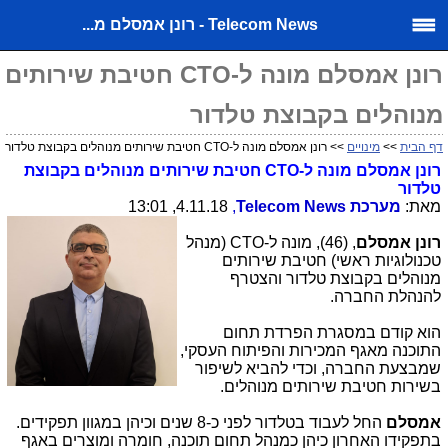
Telecom News - רונן אמסלם מ...
רונן אמסלם מונה ל-CTO חטיבת שירותים
מנוהלים בקבוצת טלדור
דף הבית
>>
מינויים
>> רונן אמסלם מונה ל-CTO חטיבת שירותים מנוהלים בקבוצת טלדור
רונן אמסלם
מונה ל-
CTO
חטיבת שירותים מנוהלים
ב
קבוצת
טלדור
מאת:
מערכת
Telecom News
,
4.11.18, 13:01
רונן אמסלם
, (46), מונה ל-
CTO
(מנהל
טכנולוגיות ראשי) חטיבת שירותים
מנוהלים בקבוצת טלדור והצטרף
להנהלת החברה.
הוא קודם במסגרת הפרדת תחום
התוכנה מאגף המכירות והפיתוח העסקי,
שמבצעת החברה, וכדי להביא לשיפור
בשירות חטיבת שירותים מנוהלים.
אמסלם
החל לעבוד בטלדור לפני כ-8 שנים וכיהן במגוון תפקידים.
בתפקידו האחרון כיהן כמנהל תחום תוכנה, חומרה ומוצרים באגף