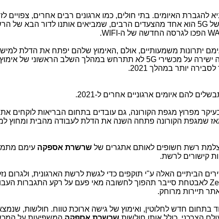
 צפוי להביא להגברת האיומים. בתי חולים, כמו ארגונים רבים אחרים, צפויים לז
 של
5G
הוא אחד מהצעדים הרבים, שמביאים אותנו לדור הבא של הרש
W
הפכו לגרסה החדשה של ה-
WIFI
.
 עימם יתרונות משמעותיים, אולם ,האימוץ שלהם יפתח את הדלת למיש
ה ישירה על מכשירי
5G
לא תתרחש במהלך השלב הראשוני של אימוץ
בירה יותר במהלך 2021.
בשלים להם איומים ארגוניים אחרים ל
-
2021.
ובעיקר מפרוץ מגפת הקורונה, גם עובדים בתחום הבריאות לוקחים את
אז שמגפת הקורונה פתחה השנה את הדלת לעבודה מהבית ומחוץ למג
מצלמת רשת חשופים לאותם אתגרים של
שרשרת אספקה
עימם מתמו
ת קישורים לרשת.
מכשירים הביתיים האלה ע"י תוקפים כדי לגשת לרשת הארגונית, ולגרום נז
Ze
לאבטחת סייבר תהפוך לחשובה מאי פעם על רקע התגברות העבו
אתר תיירות מרוחק.
בתחום חדש לחלוטין, ואימוץ של גישה ארוכת טווח. חולשות, שנמצאו
לם הצרכני, כולל אותן חולשות
שרשרת אספקה
המשפיעות על המכש