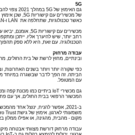
5G
גם האימוץ של
5G
במהלך 2021
של מכשירים עם קישוריות
5G
, שכן אימוץ
כאשר טכנולוגיות, שתחלפה את
LAN
ו-
AN
מכשירים עם קישוריות
5G
, אומנם, יביאו
רחב יותר, שיש להיערך אליו. ייתכן ומתקפ
הטכנולוגיה. עם זאת, היא ללא ספק תהפוך לס
עבודה מרחוק
ובינתיים, מחוץ לרשת של בית החולים, מת
כפי שקורה יותר ויותר בשנים האחרונות, 
הביתה. זה הפך לדבר שבשגרה במיוחד מ
עם המטופל.
גם מכשירי
IoT
ביתיים כמו מכונת קפה ו
המכשור הרפואי בבית החולים, אך עם פחו
ב-2021, אפשר להניח, ינוצל אחד מה
משמעותי לארגון. אימוץ של גישת
ro Trust
מקום - מהבית, מהגינה, או אפילו ממלון ב
עבודה מרחוק דורשת מצוותי אבטחה מיקוד 
ארגוני, יכולות להימצא בקלות גם ב-
IoT
בעו