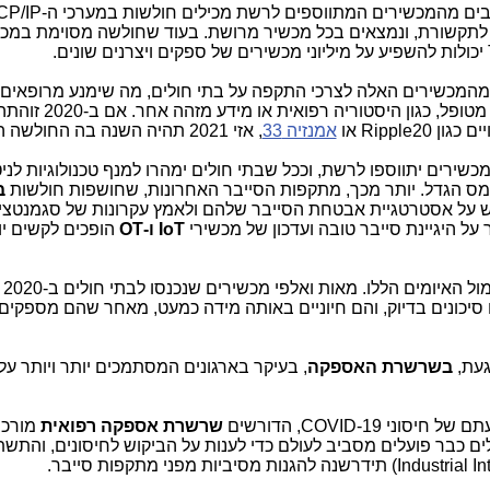
 רבים מהמכשירים המתווספים לרשת מכילים חולשות במערכי ה-
CP/IP
לתקשורת, ונמצאים בכל מכשיר מרושת. בעוד שחולשה מסוימת במכש
יכולות להשפיע על מיליוני מכשירים של ספקים ויצרנים שונים.
מהמכשירים האלה לצרכי התקפה על בתי חולים, מה שימנע מרופאים
טיפול מציל חיים או לגשת למידע רגיש של מטו
יים כגון
Ripple20
או
אמנזיה 33
, אזי 2021 תהיה השנה בה החולשה הזו תנוצל.
שירים יתווספו לרשת, וככל שבתי חולים ימהרו למנף טכנולוגיות לניט
מס הגדל. יותר מכך, מתקפות הסייבר האחרונות, שחושפות חולשות
ב
ש על אסטרטגיית אבטחת הסייבר שלהם ולאמץ עקרונות של סגמנטציה
 על היגיינת סייבר טובה ועדכון של מכשירי
IoT
ו-
OT
הופכים לקשים יו
ארגונ
ם סיכונים בדיוק, והם חיוניים באותה מידה כמעט, מאחר שהם מספקים
געת,
בשרשרת האספקה
, בעיקר בארגונים המסתמכים יותר ויותר על
תם של חיסוני
COVID-19
, הדורשים
שרשרת אספקה רפואית
מורכב
לים כבר פועלים מסביב לעולם כדי לענות על הביקוש לחיסונים, והתשת
Industrial I
) תידרשנה להגנות מסיביות מפני מתקפות סייבר.