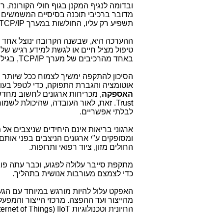
ובדומה לנגיף המקנן בגוף חולי הקורונה,
מדובר ברכיבי תוכנה בסיסיים המשמשים 
תשפיע רק עליו, החולשות במערך
TCP/IP
ההערכה היא, שבשנה הקרובה ינוצל אחד 
באחד מהרכיבים של מערך
TCP/IP
, בגילו
הסיכון להתקפה ימשיך לצמוח ככל שיותר מכ
אוטומציה והגברת התפוקה, כדי לטפל בעו
האספקה
, מכריחות ארגונים לחשוב מחד
Trust
. זאת, לאור העובדה, שהיכולת לשמור
לבלתי אפשריים.
ומסופקים ע"י ארגונים הניצבים בפני אות
החולים מזון, ציוד רפואי ותרופות.
מתקפת סייבר עלולה לפגוע, וכבר עתה פו
כדי לצמצם מעורבות אנושית בתהליך.
האפקט עלול להיות מורגש במיוחד עם הגע
מהייצור ועד ההפצה. מרכזי הייצור והמפע
החיונית וטכנולוגיות
IIoT
(
nternet of Things