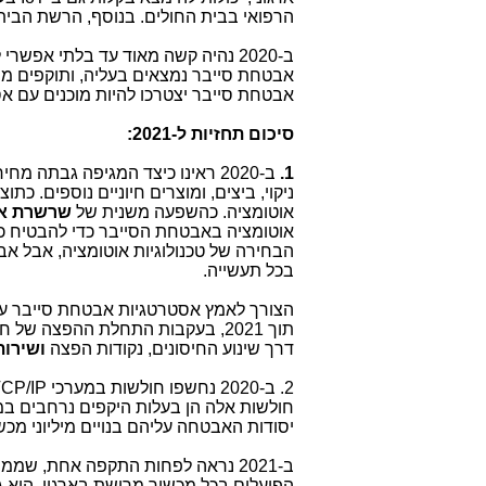
הרפואי בבית החולים. בנוסף, הרשת הביתי
ב-2020 נהיה קשה מאוד עד בלתי אפש
אבטחת סייבר נמצאים בעליה, ותוקפים מחפ
אבטחת סייבר יצטרכו להיות מוכנים עם אס
סיכום
תחזיות ל-2021:
1.
ב-2020 ראינו כיצד המגיפה גבתה מחיר ממערכות
אוטומציה. כהשפעה משנית של
שרשרת א
אוטומציה באבטחת הסייבר כדי להבטיח כי 
הבחירה של טכנולוגיות אוטומציה, אבל א
בכל תעשייה.
הצורך לאמץ אסטרטגיות אבטחת סייבר ע
תוך 2021, בעקבות התחלת ההפצה של חיסוני
דרך שינוע החיסונים, נקודות הפצה
ושירות
2. ב-2020 נחשפו חולשות במערכי
CP/IP
חולשות אלה הן בעלות היקפים נרחבים במ
יסודות האבטחה עליהם בנויים מיליוני מכ
ב-2021 נראה לפחות התקפה אחת, שמ
הפועלים בכל מכשיר מרושת בארגון. היא 