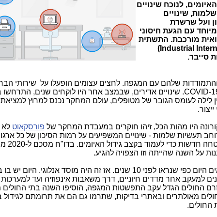
יומים, לנוכח שינויים
למות, שינויים
ן ועל שרשרת
יוחד עם הגעת חיסוני
אית מורכבת
.
התשתית
)
Industrial Inter
 סייבר.
ת וההתמודדות שלהם עם המגפה. לחצים עצומים הופעלו על שירותי הבר
COVID-1
. שינויים אדירים, שבמצב אחר היו לוקחים שנים, התרחשו 
ן לילה לעומס הגובר של מטופלים, עולם המחקר נכנס למרוץ למציאת 
יצור.
רונה היו מהות הכל, זיהו חוקרים במעבדת המחקר של
פורסקאוט
לא 
חב תעשיות שלמות - שינויים המשפיעים על רמות הסיכון של כל ארגון,
ארגונים לאמץ טכנולוגיות ואסט
 על השנה שהייתה וזו הצפויה להגיע.
 למעקב אחר מדדים חיוניים, דרך משאבות אינפוזיה ועד למערכות ב
בזרם החולים הגדל עקב התפשטות המגפה, הוסיפו השנה בתי החולים 
לים מאולתרים ובאתרי בדיקות, שתרמו גם הם את תרומתם לגידול 
 החולים.