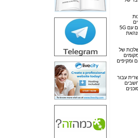
חשיפת חשד לשחיתות
הדומה לזו של "תיק
ות
4000" אך בתחום
ם
הסלולר -
כאן
ים עם
5G
חשיפת מה שלא
רוצים שתדעו בעניין
פריסת אנלימיטד
לכות של
(בניחוח בלתי נסבל) -
מקומים
כאן
ם ומקיפים
חשיפה: איוב קרא
אישר לקבוצת סלקום
רית עבור
בדיוק מה שביבי אישר
חשבים
ל-Yes ולבזק -
כאן
וכנים
האם השר איוב קרא
היה צריך בכלל לחתום
על האישור, שנתן
לקבוצת סלקום? -
כאן
האם ביבי וקרא קבלו
בכלל תמורה עבור
ההטבות הרגולטוריות