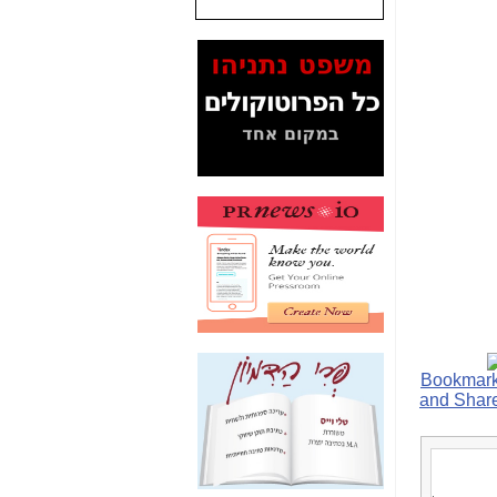
שנתנו לסלקום? -
כאן
המסמכים בנושא בזק-
Yes (תיק 4000)
מוכיחים "תפירת תיק"
לאיש הלא נכון! -
כאן
עובדות ומסמכים
המוסתרים מהציבור:
האם ביבי כשר
תקשורת עזר לקב'
בזק? -
כאן
מה מקור ה-Fake
News שהביא לתפירת
תיק לביבי והעלמת
החשודים הנכונים -
כאן
אחת הרגליים של "תיק
4000 התפור"
התמוטטה היום
בניצחון (כפול) של בזק
-
כאן
איך כתבות מפנקות