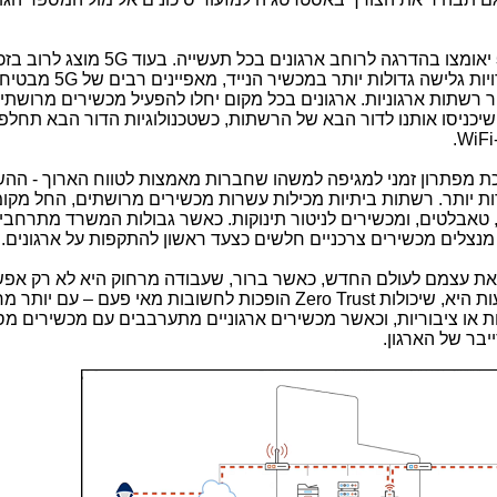
יאומצו בהדרגה לרוחב ארגונים בכל תעשייה. בעוד
5G
מוצג לרוב בזכ
רויות גלישה גדולות יותר במכשיר הנייד, מאפיינים רבים של
5G
מבטיחי
ור רשתות ארגוניות. ארגונים בכל מקום יחלו להפעיל מכשירים מרושת
.
WiFi
 מפתרון זמני למגיפה למשהו שחברות מאמצות לטווח הארוך - ההש
ות יותר. רשתות ביתיות מכילות עשרות מכשירים מרושתים, החל מקו
טאבלטים, ומכשירים לניטור תינוקות. כאשר גבולות המשרד מתרחבי
מנצלים מכשירים צרכניים חלשים כצעד ראשון להתקפות על ארגונים.
 את עצמם לעולם החדש, כאשר ברור, שעבודה מרחוק היא לא רק אפש
ת היא, שיכולות
Zero Trust
הופכות לחשובות מאי פעם – עם יותר מ
ת או ציבוריות, וכאשר מכשירים ארגוניים מתערבבים עם מכשירים מס
יבר של הארגון.