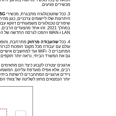
מכשירים פגיעים.
3. ככל שהטכנולוגיה מתבגרת, מכשירי
5G
היתרונות שלו ליישומים צרכניים, כגון מהי
שיפורים טכנולוגיים משמעותיים דווקא עב
במהלך 2021. זהו אחד מהצעדים הרבים, שיכניסו אותנו לדור הבא של הרשתות, כשטכנולוגיות הדור הבא תחלפנהאת
LAN
ו-
WAN
ויהפכו לגרסה החדשה של ה-
4. ככל
שהעבודה מרחוק
מתרחבת, והופכת
עולם עם 'עבודה מכל מקום' הופכות לברור
המחוברים ל-
WiFi
ועד למחשבים אישיים, 
גם את המשרד הביתי, נראה יותר תוקפים 
ארגונים יצטרכו לקבוע כיצד הם מתאימים
רבים, אלא אפילו מועדפת עליהם. המשמעו
ניידים ארגוניים המתחברים לרשתות ביתיו
יותר הנמצאים מחוץ לשליטה של צוותי הסי