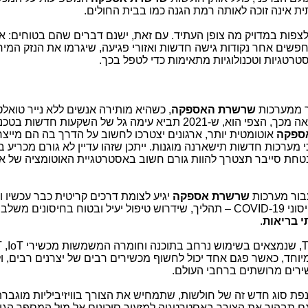
ת אינה זוכה לאותה רמת הגנה כמו בבית החולים.
רי לצפות במדויק מה צופן העתיד. עם זאת, ישנם דברים שהם בטוחים: אי
שים אחר נקודות גישה חדשות ואזורי פגיעה, שיגרמו את הנזק המירבי
טרטגיות וטכנולוגיות מתאימות כדי לטפל בכך.
שרשרת האספקה
, כשהיא מותירה אנשים ללא נייר טואלט
ניקוי, ביצים, ומוצרים חיוניים נוספים. כתוצאה מכך, הצפי הוא, ש-2021 תביא עימה גל של השקעות חד
ספקה
אוטומטית יותר, ארגונים יצטרכו לחשוב על הדרך בה הם מייצר
מערכות חדשות תישארנה מוגנות. ייתכן שזהו עדיין לא גורם מכריע 
בטחת סייבר תצטרך להוות גורם חשוב באסטרטגיית האוטומציה של אר
בור מערכות
שרשרת אספקה
יגיע לצומת דרכים קריטית כבר עכשיו ו
COVID-19
– תהליך, שידרוש טיפול יעיל ובטוח בחיסונים משלב
י בריאות
.
T
, שנמצאים בשימוש נרחב בתוכנה וחומרה המשמשות מכשירי
IoT
,
T
יוחד, כאשר פגם אחד יכול לחשוף מכשירים רבים של יצרנים רבים, 
שירים מרושתים ברחבי העולם.
מנפת סוג חדש זה של חולשות, שתמחיש את הצורך בוויזיביליות מוגבר
גם תבהיר את הצורך באסטרטגיה למזעור סיכונים אל מול המספר הגו