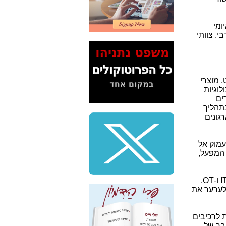
2" על תעלולי השר
משה כחלון -
כאן
ומי
. צוותי
המשך חשיפת הבלוף
ששמו "מהפיכת
הסלולר" ואיך מסרסים
את הנתונים לציבור -
כאן
, מוצרי
שות בטכנולוגיות
סיכום ביקור בסיליקון
ים
ואלי - למה 3 הגדולות
בתהליך
משקיעות ומפתחות
גונים
באותם תחומים -
כאן
שלמה פילבר (עד
עמוק אל
לאחרונה מנכ"ל משרד
 המפעל,
התקשורת) - עד
מדינה? הצחקתם
אותי! -
כאן
I
ו-
OT
.
ולערער את
"יש אפליה בחקירה"?
חשיפה: למה השר
משה כחלון לא נחקר
ת לרכיבים
עד היום? -
כאן
בר של