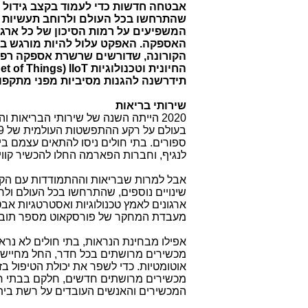
אבטחה חדשות כדי לעמוד בקצב גידול הא
שהתרחשו בכל העולם ולרוחב תעשיות ש
המשפיעים על רמות הסיכון של כל ארגו
האספקה. האפקט עלול להיות מורגש במ
הקורונה, שדורשים שרשרת אספקה רפו
החיונית וטכנולוגיות
IIoT
(
net of Things
תידרשנה להגנות מסיביות מפני מתקפות
שירותי בריאות
2020 הייתה השנה של שירותי הבריאו
בעולם על רקע ההתפשטות העולמית של
9
ספורים. בתי חולים ניסו להתאים עצמם בי
לנגיף, וחברות הפארמה החלו להכשיר קווי י
אבל למרות שבריאות וההתמודדות עם הקו
שינויים נוספים, שהתרחשו בכל העולם ולרו
מעבדת המחקר של פורסקאוט מספר תובנות
מכשירים מרושתים בכל חדר, החל מחיישנים
אוטומטיות. כדי לשפר את יכולת הטיפול 
מכשירים מרושתים חדשים, חלקם בבתי חו
המכשירים והאנשים העובדים על רשת בית