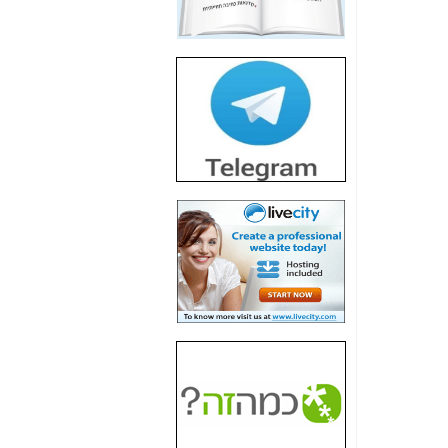
חשיפת חשד לשחיתות
הדומה לזו של "תיק
4000" אך בתחום
הסלולר -
כאן
חשיפת מה שלא
רוצים שתדעו בעניין
פריסת אנלימיטד
(בניחוח בלתי נסבל) -
כאן
חשיפה: איוב קרא
אישר לקבוצת סלקום
בדיוק מה שביבי אישר
ל-Yes ולבזק -
כאן
האם השר איוב קרא
היה צריך בכלל לחתום
על האישור, שנתן
לקבוצת סלקום? -
כאן
האם ביבי וקרא קבלו
בכלל תמורה עבור
ההטבות הרגולטוריות