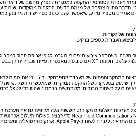
ומחי מעבדת קספרסקי התקפה במסגרתה נפרץ מחשב של רואה חשב
נסי. הדבר מהווה צמיחה של מגמה חדשה: התקפות ממוקדות ישירות על
ם אוגרים מספיק מידע, שיאפשר להם לגנוב כסף ישירות מהבנק במ
.
ות של לקוחות.
לביצוע העברות כספים ברקע.
ק השנה, כשמספר אירועים ציבוריים גרמו לגופי אכיפת החוק למהר ול
ת על גבי חלונות
XP
וגם סובלות מאבטחה פיזית שברירית הן בבסיס
, מומחה אבטחה ראשי בצוות המחקר והניתוח של מעבדת קספרסקי: "ב-2015 אנו 
תוך שימוש בטכניקות של התקפה ממוקדת, שמאפשרת השגת גישה ל'
איימים על רשתות הבנקים ומשתמשים ברמת גישה זו כדי לטפל בכס
ת
 לנצל מערכות תשלומים מקוונות. חששות אלה מקיפים גם את מערכת ה
N
Near Field Communications
כדי לבצע פעולות תשלום אלחוטיות. 
ום התראות לגבי חולשות ב-
Apple Pay
, ארנקים וירטואלים ומערכות