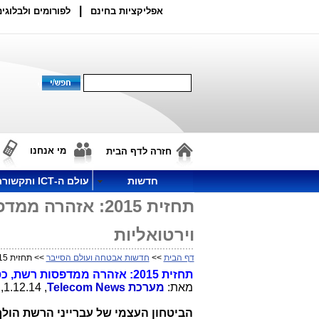
|
אפליקציות בחינם
לפורומים ולבלוגים
מי אנחנו
חזרה לדף הבית
חדשות
עולם ה-ICT ותקשורת
תחזית 2015: אז
וירטואליות
דף הבית
>>
חדשות אבטחה ועולם הסייבר
>> תחזית 2015: אזהרה ממדפסות רשת, כספומטים ומערכות תשלומים וירטואליות
תחזית 2015: אזהרה ממדפסות רשת, כספומטים ומערכות תשלומים וירטואליות
מאת:
מערכת
Telecom News
, 1.12.14, 20:06
הביטחון העצמי של עברייני הרשת הולך