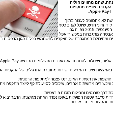
חה, שהם מהווים חוליה
הקרובה צופים מתקפות
ו-
Apple Pay
.
שת לא מתכוונים לעצור בתוך
קוד זדוני חדש, שיוכל לגנוב כסף
ישירות ממכשירי כספומט. בנוסף לפשיעה הפיננסית, 2015 צפויה גם
 אבטחה מתגברות במכשירי אפל
 ומהיכולת המתגברת של האקרים להשתמש בכלים כגון מדפסות רש
טואליות, שיכולות להתרחב אל מערכת התשלומים החדשה
.Apple Pay
ים באמצעות שיטות המגיעות ישירות מחוברת התרגילים של התקפות הס
ן וחושפות את תשתית האינטרנט עצמה למתקפות הרסניות.
מכשירים מרושתים אחרים, שיכולים לסייע לתוקף לייצר מתקפה מת
 דרך טורנטים וחבילות תוכנה פיראטיות.
ידות סייבר קטנות הפועלות באופן נפרד האחת מהשניה. הדבר יביא 
ת המגיעות מיותר מקורות.