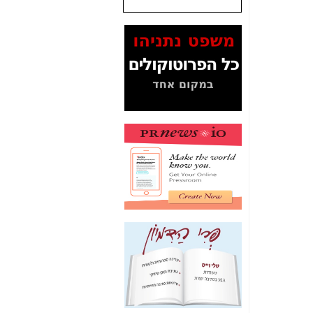
שנתנו לסלקום? -
כאן
המסמכים בנושא בזק-
Yes (תיק 4000)
מוכיחים "תפירת תיק"
לאיש הלא נכון! -
כאן
עובדות ומסמכים
המוסתרים מהציבור:
האם ביבי כשר
תקשורת עזר לקב'
בזק? -
כאן
מה מקור ה-Fake
News שהביא לתפירת
תיק לביבי והעלמת
החשודים הנכונים -
כאן
אחת הרגליים של "תיק
4000 התפור"
התמוטטה היום
בניצחון (כפול) של בזק
-
כאן
איך כתבות מפנקות