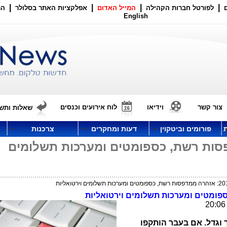
|
|
|
|
לפורטל חברות הקהילה
המייל האדום
אפלקציות האתר בסלולר
הר
English
צור קשר
וידיאו
לוח אירועים וכנסים
שאלות ותשו
פורומים וביטקוין
דעות ומחקרים
צרכנות
הרה ממדפסות רשת, כספומטים ומערכות תשלומים
 וגדל. אם בעבר הותקפו