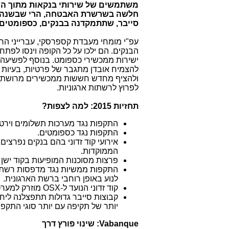
משתמשים של שירותי בנקאות מתוך הנ
חלשה בשרשרת האבטחה, הרי שבשנה 
סייבר, שתתמקדנה בבנקים, כספומטים 
עפ"י מומחי מעבדת קספרסקי, עברייני הר
הבנקים. הם ילכו על כל הקופה וינסו לפתח 
להצמיח אובדן מתגבר של פרטיות, בעיות
ולהציף מחדש חששות ממכשירים מרושתים
לפרוץ לרשתות ארגוניות.
תחזיות 2015: למה לצפות?
התקפות נגד מערכות תשלומים ויר
התקפות נגד כספומטים.
אירועי קוד זדוני בהם בנקים נפרצ
הממוקדות.
פרצות מסוכנות המופיעות בקוד יש
התקפות ממשיות נגד מדפסות רשת ו
לנוע באופן רוחבי ברשת הארגונית.
קוד זדוני הנועד ל-
OSX
מוזרק למערכת
קבוצות סייבר גדולות תתפצלנה ליח
יותר של תקיפה עם יותר סוגי התקפו
Vabanque
: שינוי פורץ דרך