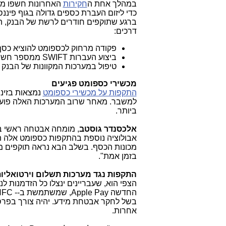
במהלך אחת ה
חקירות
האחרונות חשפו מ
כדי ליזום העברת כספים גדולה בגוף פינ
ברגע שתוקפים חודרים לרשת של הבנק, ה
דרכים:
פקודה מרחוק לכספומט להוציא כסף
ביצוע העברות
SWIFT
ממספר חשבונ
טיפול במערכות המקוונות של הבנק 
מכשירי כספומט פגיעים
התקפות על מכשירי כספומט
נמצאות בזינו
למשבר. מאחר שרוב המערכות האלה פועלו
ביותר.
אלכסנדר גוסטב
אבולוציה נוספת בהתקפות כספומט אלה 
מכונות הכסף. בשלב הבא נראה תוקפים מ
בזמן אמת".
התקפות נגד מערכות תשלום וירטואליו
הצפי הוא, שעבריינים ינצלו כל הזדמנות
החדשה
Apple Pay
, שמשתמשת ב-
FC -
בשל לחקר אבטחת מידע. יהיה צורך בפרס
אחרות.