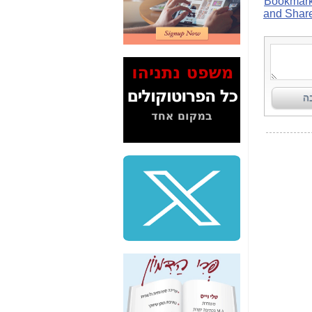
2" על תעלולי השר
משה כחלון -
כאן
המשך חשיפת הבלוף
ששמו "מהפיכת
הסלולר" ואיך מסרסים
את הנתונים לציבור -
כאן
סיכום ביקור בסיליקון
ואלי - למה 3 הגדולות
משקיעות ומפתחות
באותם תחומים -
כאן
שלמה פילבר (עד
לאחרונה מנכ"ל משרד
התקשורת) - עד
מדינה? הצחקתם
אותי! -
כאן
"יש אפליה בחקירה"?
חשיפה: למה השר
משה כחלון לא נחקר
עד היום? -
כאן