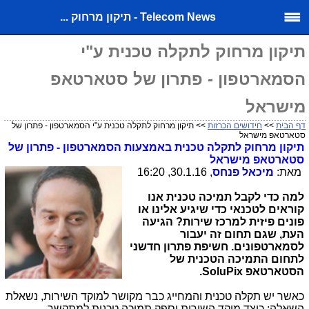
Telecom News - תיקון מרחוק ...
תיקון מרחוק לתקלה טכנית ע"י
הסמארטפון - פתרון של סטארטאפ
מישראל
דף הבית
>>
חידושים הכרזות
>> תיקון מרחוק לתקלה טכנית ע"י הסמארטפון - פתרון של
סטארטאפ מישראל
תיקון מרחוק לתקלה טכנית באמצעות הסמארטפון - פתרון של
סטארטאפ מישראל
מאת:
מיכאל פנחס
, 30.1.16, 16:20
למה כדי לקבל תמיכה טכנית אנו
קוראים לטכנאי כדי שיגיע אלינו או
פונים פיזית למרכז שירות? הגיעה
העת, שגם תחום זה יעבור
לסמארטפונים. חשיפת פתרון חדשני
לתחום התמיכה הטכנית של
הסטארטאפ
SoluPix
.
כאשר יש תקלה טכנית והמחייג כבר מקושר למוקד השירות, נשאלת
השאלה: כיצד מוקד השירות יספק תמיכה טכנית למתקשר