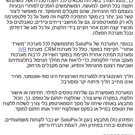
כך, נמנע הצורך בשליחת טכנאים לכל תקלה טכנית אצל משתמשי
הקצה בכל תחום. למעשה, המשתמשים הופכים לפותרי הבעיות
בעצמם לפי ההנחיות, שהם מקבלים מהמוקד. זה מאפשר ליצור
קשר טוב יותר בין מוקד התמיכה ללקוח וזה פועל על כל פלטפורמה
(לא רק סמארטפונים. גם על מחשבי נייחים וניידים, טאבלטים וכל
מכשיר קצה חכם אחר הקיים בידי הלקוח), על כל סוג של דפדפן
ובכל מערכת הפעלה.
בנוסף, המערכת של
SoluPix
מתממשקת לכל מערכת "משרד
אחורי" הקיימת במוקד, כולל כל מערכת
CRM
, מערכת
IVR
ומערכת תמיכה אחרת הקיימת במוקד השירות, לרבות מערכות
מעקב אחרי הלקוחות, כדי לראות את מהלך הטיפול בתלונותיהם
ושביעות רצונם מהטיפול והסיוע, שהם מקבלים מרחוק.
הליך האינטגרציה למערכות הארגוניות הינו סמי-אוטומטי, מהיר
ואינו מחייב הליך פיתוח יקר ומסורבל.
המערכת מאפשרת גם שליחת טפסים למילוי, חתימה או אישור
הלקוח, במקרה שיש צורך, שהלקוח יחתום על טופס. כך, הכול
מתבצע באותה שיחה על מסך הסמארטפון בלי צורך לשלוח ללקוח
את הטופס במייל או בפקס ושהלקוח יחזיר אותו חתום למוקד.
הפתרון כולו מתבצע בענן ול-
SoluPix
יש כבר לקוחות משמעותיים,
שהתנסו ובחרו בפתרון הזה, דוגמת חברת וריפון.