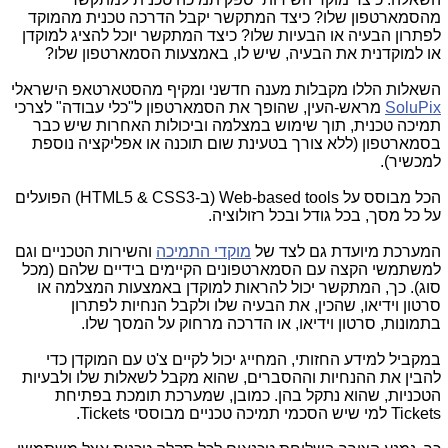
מהסמארטפון שלו? כיצד המתקשר יקבל הדרכה טכנית מהמוקד
לפתרון הבעיה או הבעיות שלו? כיצד המתקשר יוכל להציג למוקדן
או למוקדנית את הבעיה, שיש לו, באמצעות הסמארטפון שלו?
השאלות הללו מקבלות מענה חדשני ומקיף מהסטארטאפ הישראלי
SoluPix
מראש-העין, שהופך את הסמארטפון ל"כלי עבודה" לצרכי
תמיכה טכנית, תוך שימוש במצלמה וביכולות האחרות שיש כבר
בסמארטפון (ללא צורך בטעינת שום תוכנה או אפליקציה נוספת
למכשיר).
הכל מבוסס על
Web-based tools
(ב-
HTML5 & CSS3
) הפועלים
על כל מסך, בכל גודל ובכל רזולוציה.
המערכת מיועדת גם לצד של
מוקדי התמיכה
והשירות הטכניים וגם
למשתמשי הקצה עם הסמארטפונים הקיימים בידיים שלהם (מכל
סוג). כך, המתקשר יכול להראות למוקדן באמצעות המצלמה או
סרטון וידיאו, שהכין, את הבעיה שלו ולקבל הנחיות לפתרון
בתמונות, סרטון וידיאו, או הדרכה מרחוק על המסך שלו.
במקביל למידע החזותי, המחייג יכול לקיים צ'ט עם המוקדן כדי
להבין את ההנחיות וההסברים, שהוא מקבל לשאלות שלו ולבעיות
הטכניות, שהוא נתקל בהן. כמובן, שמערכת תומכת בפתיחת
Tickets
למי שיש הסכמי תמיכה טכניים מבוססי
Tickets
.