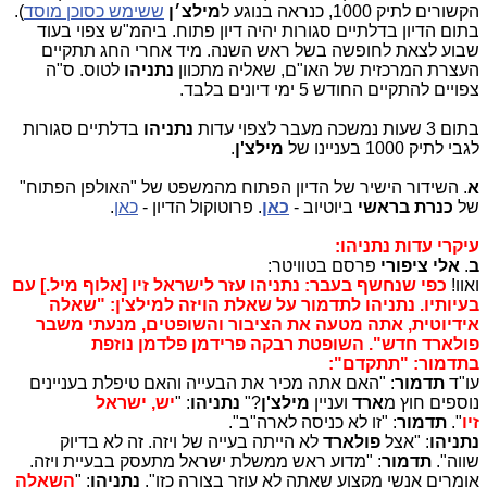
הקשורים לתיק 1000, כנראה בנוגע ל
מילצ׳ן
ששימש כסוכן מוסד
).
בתום הדיון בדלתיים סגורות יהיה דיון פתוח. ביהמ"ש צפוי בעוד
שבוע לצאת לחופשה בשל ראש השנה. מיד אחרי החג תתקיים
העצרת המרכזית של האו"ם, שאליה מתכוון
נתניהו
לטוס. ס"ה
צפויים להתקיים החודש 5 ימי דיונים בלבד.
בתום 3 שעות נמשכה מעבר לצפוי עדות
נתניהו
בדלתיים סגורות
לגבי לתיק 1000 בעניינו של
מילצ'ן
.
א
. השידור הישיר של הדיון הפתוח מהמשפט של "האולפן הפתוח"
של
כנרת בראשי
ביוטיוב -
כאן
. פרוטוקול הדיון -
כאן
.
עיקרי עדות נתניהו:
ב
.
אלי ציפורי
פרסם בטוויטר:
ואוו!
כפי שנחשף בעבר: נתניהו עזר לישראל זיו [אלוף מיל.] עם
בעיותיו. נתניהו לתדמור על שאלת הויזה למילצ'ן: "שאלה
אידיוטית, אתה מטעה את הציבור והשופטים, מנעתי משבר
פולארד חדש". השופטת רבקה פרידמן פלדמן נוזפת
בתדמור: "תתקדם":
עו"ד
תדמור
: "האם אתה מכיר את הבעייה והאם טיפלת בעניינים
נוספים חוץ מ
ארד
ועניין
מילצ'ן
?"
נתניהו
: "
יש, ישראל
זיו
".
תדמור
: "זו לא כניסה לארה"ב".
נתניהו
: "אצל
פולארד
לא הייתה בעייה של ויזה. זה לא בדיוק
שווה".
תדמור
: "מדוע ראש ממשלת ישראל מתעסק בבעיית ויזה.
אומרים אנשי מקצוע שאתה לא עוזר בצורה כזו".
נתניהו
: "
השאלה