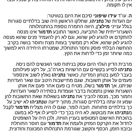
אין לו תקומה.
ה
. עו"ד
עידו שיפוני
סיכם את היום בטוויטר:
יום העדות של
נתניהו
, שחלקו הראשון היה שוב בדלתיים סגורות
בגלל ענייני
מילצ'ן
, היווה החמרה נוספת בהתנהלותה
השערורייתית של התביעה, כאשר התובע
תדמור
אינו מנסה
להתקדם או להגיע לאן שהוא, וגם לא רק להעמיד פנים שהוא מנסה
להגיע לאן שהוא, אלא רק ממשיך בעזות מצח וחוסר בושה בקרב
ההתשה הבלתי פוסק וחסר התוחלת, שמטרתו היחידה היא למשוך
כמה שיותר זמן כדי לדחות את הקץ.
מרבית הדיון הגלוי היום עסק בניתוח סוגי האנשים להם ניסה
נתניהו
לסייע בקשיים עם הרשויות בארה"ב, על רקע פעילותם
בעבר למען בטחון המדינה, כאשר
נתניהו
נאלץ לשוב אינספור
פעמים על אותן תשובות, שגם מתיישבות היטב עם שאר העדויות
שניתנו, אך
תדמור
בשלו, מטיח בו פעם אחר פעם את אותן
השערות שאינן נתמכות בדבר ועומדות בסתירה לשאר העדויות,
וחמור מכך, מנסה להביך את
נתניהו
בשאלות שאת התשובות להן
שמע זה עתה בדלתיים סגורות, מתוך ידיעה ש
נתניהו
לא ישיב על
כך בדלתיים פתוחות. חובה לומר, שגם לו היה מצליח
תדמור
לקבל
מ
נתניהו
את מבוקשו, לא היה בכך כדי לסייע לו אף לא במעט
בהוכחת האישום המטופש בעניין הוויזה, ולכן היה על השופטים
לחדול את הקרקס המזיק ולעמת את
תדמור
עם חוסר התוחלת
ובזבוז הזמן, הכסף והקשב שגורמת התנהלותו המכוונת והזדונית.