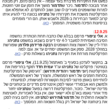
כמעט את החקירות מדברת בעד עצמה – אין בהם כלום, רק מבוכה
אחר מבוכה ל
תדמור
. ניכר ש
תדמור
מושך את הזמן עם זוטי הזוטות,
למרות שהשופטים מעירים לו שוב ושוב להתקדם. לא אתפלא אם
הפרקליטות מושכת את חקירותיו של
נתניהו
בכוונה כדי להגיע איתו
קרוב למועד הבחירות ב-2026 ולשבש אותן. הם הרי מומחים
בניסיונות הפיכה משפטית. המסמך -
כאן
.
:
12.9.25
א.
אלי ציפורי
פרסם בבלוג שלו כתבה תחת הכותרת: נחשפה
הסיבה האמיתית למעבר ל-4 ימי דיונים בשבוע במשפט
נתניהו
:
הדד-ליין של ראשת צוות השופטים
רבקה פרידמן פלדמ
ן שפורשת
במהלך 2028. ספק אם המשפט יסתיים עד אז. וגם: למה
הפרקליטות מורחת את חקירות
נתניהו
בשאלות סרק -
כאן
.
ב
. בהקשר לעדכון בסעיף ב' מאתמול (11.9.25),
אלי ציפורי
פרסם
בטוויטר: פרקליטו של
נתניהו
עו"ד
עמית חדד
תוקף בחריפות את
הפרקליטות (
יוני תדמור
ו
יהודית תירוש
): "העיסוק של הפרקליטות
בלוחות הזמנים של ראש הממשלה, והצורך של ראש הממשלה
להתייחס באופן פרטני לסיבות הקשורות לפגישותיו, לנסיעותיו
ולמשכן הוא אבסורדי ועשוי לסכן אינטרסים מדיניים וביטחוניים של
מדינת ישראל". כזכור, הפרקליטות דרשה בפועל ש
נתניהו
יחזור
מיד אחרי נאומו באו"ם ולא יישאר שם. אין גבול לאכזריות, לאטימות
ולשנאה החולנית של
תדמור&תירוש
ל
נתניהו
. אין להם בעיה לסכן
את ביטחונה של ישראל רק בגלל השנאה הזו. המסמך -
כאן
.