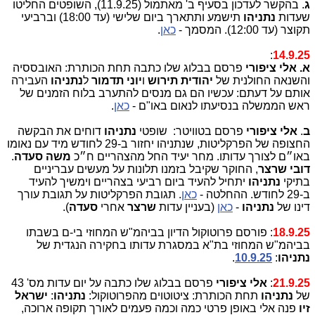
ג
. בהקשר לעדכון בסעיף ב' מאתמול (11.9.25), השופטים החליטו
שעדות
נתניהו
תישמע ותתארך ביום שלישי (עד 18:00) וברביעי
תקוצר (עד 12:00). המסמך -
כאן
.
:
14.9.25
א.
אלי ציפורי
פרסם בבלוג שלו כתבה תחת הכותרת: האובססיה
והשנאה החולנית של
יהודית תירוש
ו
יוני תדמור
ל
נתניהו
העבירה
אותם על דעתם: עכשיו הם גם מנסים להתערב בלוח הזמנים של
ראש הממשלה בנסיעתו לנאום באו"ם -
כאן
.
ב
.
אלי ציפורי
פרסם בטוויטר: שופטי
נתניהו
דוחים את הבקשה
החצופה של הפרקליטות, שנתניהו יחזור ב-29 לחודש מיד עם נאומו
באו״ם לצורך עדותו. מחר יעיד החל מהצהריים ח״כ
משה סעדה
.
דובי שרצר
, החוקר שקיבל בזמנו תלונות על מעשים עבריניים
בתיקי
נתניהו
יתחיל להעיד ביום רביעי בצהריים וימשיך להעיד
ב-29 לחודש. ההחלטה -
כאן
. תגובת הפרקליטות על תגובת עורך
דינו של
נתניהו
-
כאן
(בעניין עדות
שרצר
אחרי
סעדה
).
18.9.25
: פורסם פרוטוקול הדיון בביהמ"ש המחוזי בי-ם בשבתו
בביהמ"ש המחוזי בת"א במסגרת עדותו בחקירה הנגדית של
נתניהו
:
10.9.25
.
21.9.25
:
אלי ציפורי
פרסם בבלוג שלו כתבה על יום עדות מס' 43
של
נתניהו
תחת הכותרת: ציטוטוים מהפרוטוקול:
נתניהו
:
ישראל
זיו
פנה אלי באופן פרטי כמה וכמה פעמים לאורך תקופה ארוכה,