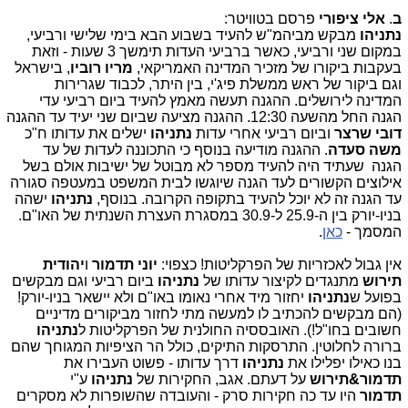
ב
.
אלי ציפורי
פרסם בטוויטר:
נתניהו
מבקש מביהמ"ש להעיד בשבוע הבא בימי שלישי ורביעי,
במקום שני ורביעי, כאשר ברביעי העדות תימשך 3 שעות - וזאת
בעקבות ביקורו של מזכיר המדינה האמריקאי,
מריו רוביו
, בישראל
וגם ביקור של ראש ממשלת פיג'י, בין היתר, לכבוד שגרירות
המדינה לירושלים. ההגנה תעשה מאמץ להעיד ביום רביעי עדי
הגנה החל מהשעה 12:30. ההגנה מציעה שביום שני יעיד עד ההגנה
דובי שרצר
וביום רביעי אחרי עדות
נתניהו
ישלים את עדותו ח"כ
משה
סעדה
. ההגנה מודיעה בנוסף כי התכוננה לעדות של עד
הגנה שעתיד היה להעיד מספר לא מבוטל של ישיבות אולם בשל
אילוצים הקשורים לעד הגנה שיוגשו לבית המשפט במעטפה סגורה
עד הגנה זה לא יוכל להעיד בתקופה הקרובה. בנוסף,
נתניהו
ישהה
בניו-יורק בין ה-25.9 ל-30.9 במסגרת העצרת השנתית של האו"ם.
המסמך -
כאן
.
אין גבול לאכזריות של הפרקליטות! כצפוי:
יוני תדמור
ו
יהודית
תירוש
מתנגדים לקיצור עדותו של
נתניהו
ביום רביעי וגם מבקשים
בפועל ש
נתניהו
יחזור מיד אחרי נאומו באו"ם ולא יישאר בניו-יורק!
(הם מבקשים להכתיב לו למעשה מתי לחזור מביקורים מדיניים
חשובים בחו"ל!). האובססיה החולנית של הפרקליטות ל
נתניהו
ברורה לחלוטין. התרסקות התיקים, כולל הר הציפיות המגוחך שהם
בנו כאילו יפלילו את
נתניהו
דרך עדותו - פשוט העבירו את
תדמור&תירוש
על דעתם. אגב, החקירות של
נתניהו
ע"י
תדמור
היו עד כה חקירות סרק - והעובדה שהשופרות לא מסקרים