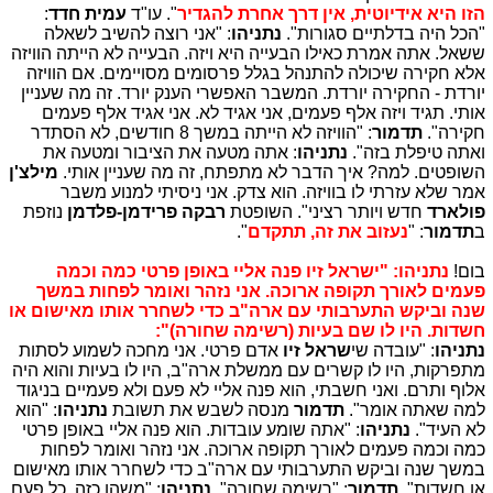
הזו היא אידיוטית, אין דרך אחרת להגדיר
". עו"ד
עמית חדד
:
"הכל היה בדלתיים סגורות".
נתניהו
: "אני רוצה להשיב לשאלה
ששאל. אתה אמרת כאילו הבעייה היא ויזה. הבעייה לא הייתה הוויזה
אלא חקירה שיכולה להתנהל בגלל פרסומים מסויימים. אם הוויזה
יורדת - החקירה יורדת. המשבר האפשרי הענק יורד. זה מה שעניין
אותי. תגיד ויזה אלף פעמים, אני אגיד לא. אני אגיד אלף פעמים
חקירה".
תדמור
: "הוויזה לא הייתה במשך 8 חודשים, לא הסתדר
ואתה טיפלת בזה".
נתניהו
: אתה מטעה את הציבור ומטעה את
השופטים. למה? איך הדבר לא מתפתח, זה מה שעניין אותי.
מילצ'ן
אמר שלא עזרתי לו בוויזה. הוא צדק. אני ניסיתי למנוע משבר
פולארד
חדש ויותר רציני". השופטת
רבקה פרידמן-פלדמן
נוזפת
ב
תדמור
: "
נ
עזוב את זה, תתקדם
".
בום!
נתניהו: "ישראל זיו פנה אליי באופן פרטי כמה וכמה
פעמים לאורך תקופה ארוכה. אני נזהר ואומר לפחות במשך
שנה וביקש התערבותי עם ארה"ב כדי לשחרר אותו מאישום או
חשדות. היו לו שם בעיות (רשימה שחורה)":
נתניהו
: "עובדה שי
שראל זיו
אדם פרטי. אני מחכה לשמוע לסתות
מתפרקות, היו לו קשרים עם ממשלת ארה"ב, היו לו בעיות והוא היה
אלוף ותרם. ואני חשבתי, הוא פנה אליי לא פעם ולא פעמיים בניגוד
למה שאתה אומר".
תדמור
מנסה לשבש את תשובת
נתניהו
: "הוא
לא העיד".
נתניהו
: "אתה שומע עובדות. הוא פנה אליי באופן פרטי
כמה וכמה פעמים לאורך תקופה ארוכה. אני נזהר ואומר לפחות
במשך שנה וביקש התערבותי עם ארה"ב כדי לשחרר אותו מאישום
או חשדות".
תדמור
: "רשימה שחורה".
נתניהו
: "משהו כזה, כל פעם