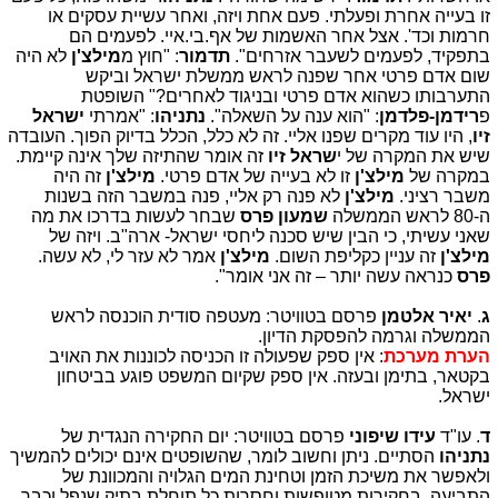
זו בעייה אחרת ופעלתי. פעם אחת ויזה, ואחר עשיית עסקים או
חרמות וכד'. אצל אחר האשמות של אף.בי.איי. לפעמים הם
בתפקיד, לפעמים לשעבר אזרחים".
תדמור
: "חוץ מ
מילצ'ן
לא היה
שום אדם פרטי אחר שפנה לראש ממשלת ישראל וביקש
התערבותו כשהוא אדם פרטי ובניגוד לאחרים?" השופטת
פ
רידמן-פלדמן
: "הוא ענה על השאלה".
נתניהו
: "אמרתי
ישראל
זיו
, היו עוד מקרים שפנו אליי. זה לא כלל, הכלל בדיוק הפוך. העובדה
שיש את המקרה של י
שראל זיו
זה אומר שהתיזה שלך אינה קיימת.
במקרה של
מילצ'ן
זו לא בעייה של אדם פרטי.
מילצ'ן
זה היה
משבר רציני.
מילצ'ן
לא פנה רק אליי, פנה במשבר הזה בשנות
ה-80 לראש הממשלה
שמעון פרס
שבחר לעשות בדרכו את מה
שאני עשיתי, כי הבין שיש סכנה ליחסי ישראל- ארה"ב. ויזה של
מילצ'ן
זה עניין כקליפת השום.
מילצ'ן
אמר לא עזר לי, לא עשה.
פרס
כנראה עשה יותר – זה אני אומר".
ג
.
יאיר אלטמן
פרסם בטוויטר: מעטפה סודית הוכנסה לראש
הממשלה וגרמה להפסקת הדיון.
הערת מערכת
: אין ספק שפעולה זו הכניסה לכוננות את האויב
בקטאר, בתימן ובעזה. אין ספק שקיום המשפט פוגע בביטחון
ישראל.
ד
. עו"ד
עידו שיפוני
פרסם בטוויטר: יום החקירה הנגדית של
נתניהו
הסתיים. ניתן וחשוב לומר, שהשופטים אינם יכולים להמשיך
ולאפשר את משיכת הזמן וטחינת המים הגלויה והמכוונת של
התביעה, בחקירות מטופשות וחסרות כל תוחלת בתיק שנפל וכבר