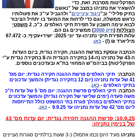
הפרקליטות מסרבת. זאת, כדי
להשאיר את נתניהו במצב של "נאשם
בתיק פלילי" וב"
ניגוד עיניינים
" ולהגביל עי"כ את פעולותיו
כראש ממשלה, וגם כדי לדחות את המועד בו יתחיל הציבור
לבוא עימה חשבון על תפירת תיקי האלפים. כ"כ, 2
משפטי
הצוללות
(
תיק 3000
) ממשיכים גם הם.
עלות תפירת תיקי נתניהו-עד יוני 2025: ישיר+עקיף: כ- 67.472
מיליארד ₪ (!) -
כאן
.
הכתבה עוסקת בפרשת ההגנה, חקירה נגדית, ביום העדות
ה-43 של נתניהו (ה-14 בחקירה הנגדית וה-8 בחקירה נגדית ע"י
הפרקליטות) בביהמ"ש המחוזי בת"א ובעדכונים נוספים.
הכתבה:
תיקי האלפים פרשת ההגנה חקירה נגדית: יום מס'
41 של עדות נתניהו (יום 12 בחקירה נגדית) והמשך עדכונים
בתיקי האלפים
-
כאן
.
הכתבה:
תיקי האלפים פרשת ההגנה: יום מס' 5 של עדות ח"כ
משה סעדה (ימים שלישי של חקירה נגדית) והמשך עדכונים
בתיקי האלפים במהלך פגרת בתי המשפט
כולל התייחסות
ליום מס' 42 של עדות נתניהו
עד 9.9.25
-
כאן
.
10.9.25: פרשת ההגנה חקירה נגדית:
יום עדות מס' 43
של בנימין נתניהו:
נתניהו
מעיד היום (כמו אתמול) כ-3 שעות בדלתיים סגורות (עניינים