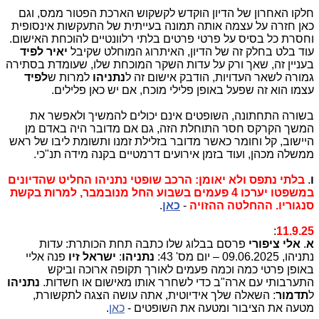
חלקו האחרון של הדיון הוקדש לקשקוש הארכת הפטור ממס, וגם
כאן חזרה על עצמה אותה תמונה בעייתית של התעקשות אינסופית
וחסרת כל בסיס על פרטי פרטים בלתי רלוונטיים להוכחת האישום.
עוד בלט בחלק זה של הדיון, האיתרוג המוחלט שקיבל
יאיר לפיד
בעניין זה, שאך ורק על עדות השקר המוכחת שלו, שעומדת בסתירה
גמורה לשאר העדויות, הודבק אישום זה ל
נתניהו
למרות ש
לפיד
עצמו הוא זה שפעל באופן פלילי מוכח, אם יש כאן פלילים.
בשורה התחתונה, השופטים אינם יכולים להמשיך ולאפשר את
המשך הקרקס חסר התוחלת הזה, גם אם מדובר היה באדם מן
היישוב, קל וחומר כאשר מדובר בזלילת זמנו ותשומת ליבו של ראש
ממשלה מכהן, ועוד בזמן אירועים דרמטיים בקנה מידה תנ"כי.
ו
.
בלתי נתפס ולא יאומן: הרכב שופטי נתניהו החליט שהדיונים
במשפטו יערכו 4 פעמים בשבוע החל מנובמבר, למרות בקשת
סנגוריו. ההחלטה ההזויה
-
כאן
.
:
11.9.25
א
.
אלי ציפורי
פרסם בבלוג שלו כתבה תחת הכותרת: עדות
נתניהו, 09.06.2025 – יום מס' 43:
נתניהו
:
ישראל זיו
פנה אליי
באופן פרטי כמה וכמה פעמים לאורך תקופה ארוכה וביקש
התערבותי עם ארה"ב כדי לשחרר אותו מאישום או חשדות.
נתניהו
ל
תדמור
: השאלה שלך אידיוטית, אתה עושה הצגה לתקשורת,
מטעה את הציבור ומטעה את השופטים -
כאן
.