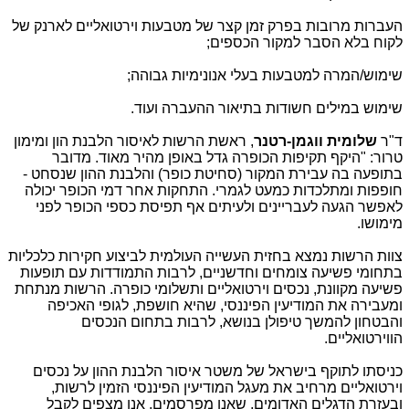
העברות מרובות בפרק זמן קצר של מטבעות וירטואליים לארנק של
לקוח בלא הסבר למקור הכספים;
שימוש/המרה למטבעות בעלי אנונימיות גבוהה;
שימוש במילים חשודות בתיאור ההעברה ועוד
.
ד"ר
שלומית ווגמן-רטנר
, ראשת הרשות לאיסור הלבנת הון ומימון
טרור: "היקף תקיפות הכופרה גדל באופן מהיר מאוד. מדובר
בתופעה בה עבירת המקור (סחיטת כופר) והלבנת ההון שנסחט -
חופפות ומתלכדות כמעט לגמרי. התחקות אחר דמי הכופר יכולה
לאפשר הגעה לעבריינים ולעיתים אף תפיסת כספי הכופר לפני
מימושו.
צוות הרשות נמצא בחזית העשייה העולמית לביצוע חקירות כלכליות
בתחומי פשיעה צומחים וחדשניים, לרבות התמודדות עם תופעות
פשיעה מקוונת, נכסים וירטואליים ותשלומי כופרה. הרשות מנתחת
ומעבירה את המודיעין הפיננסי, שהיא חושפת, לגופי האכיפה
והבטחון להמשך טיפולן בנושא, לרבות בתחום הנכסים
הווירטואליים.
כניסתו לתוקף בישראל של משטר איסור הלבנת ההון על נכסים
וירטואליים מרחיב את מעגל המודיעין הפיננסי הזמין לרשות,
ובעזרת הדגלים האדומים, שאנו מפרסמים, אנו מצפים לקבל