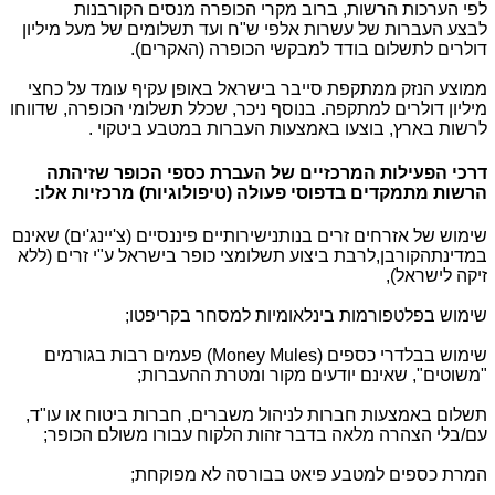
לפי הערכות הרשות, ברוב מקרי הכופרה מנסים הקורבנות
לבצע העברות של עשרות אלפי ש"ח ועד תשלומים של מעל מיליון
דולרים לתשלום בודד למבקשי הכופרה
(האקרים).
ממוצע הנזק ממתקפת סייבר בישראל באופן עקיף עומד על כחצי
מיליון דולרים למתקפה
.
בנוסף ניכר, שכלל תשלומי הכופרה, שדווחו
לרשות בארץ, בוצעו באמצעות העברות במטבע ביטקוי
.
דרכי הפעילות המרכזיים של העברת כספי הכופר שזיהתה
הרשות מתמקדים בדפוסי פעולה (טיפולוגיות) מרכזיות אלו
:
שימוש של אזרחים זרים בנותנישירותיים פיננסיים (צ'יינג'ים) שאינם
במדינתהקורבן,לרבת ביצוע תשלומצי כופר בישראל ע"י זרים (ללא
זיקה לישראל),
שימוש בפלטפורמות בינלאומיות למסחר בקריפטו;
שימוש בבלדרי כספים
(Money Mules)
פעמים רבות בגורמים
"משוטים", שאינם יודעים מקור ומטרת ההעברות;
תשלום באמצעות חברות לניהול משברים, חברות ביטוח או עו"ד,
עם/בלי הצהרה מלאה בדבר זהות הלקוח עבורו משולם הכופר;
המרת כספים למטבע פיאט בבורסה לא מפוקחת;