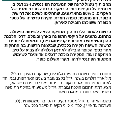
מהם תוך ניצול לרעה של המערכת הפיננסית, ו-13 דגלים
אדומים על תקיפות כופרה כמקור הכנסה מרכזי ומניב של
האקרים. כ-80% מהארגונים, שהחליטו לשלם את דרישת
הכופר, חוו מתקפת כופרה חוזרת. חקירת פרשייה של כספי
הכופרה ששולמו הובילה לאיראן
.
הרשות לאסור הלבנת הון מספקת הצצה לשיטות הפעולה
בתחום, נתונים על היקפי התופעה בארץ ובעולם, דרכי הלבנת
ההון והשימוש במטבעות קריפטוגרפים, דוגמאות לדיווחים
לרשות, חשיפת חקירה כלכלית, שביצעה הרשות, בה התחקות
אחר כספי הכופר הובילה לאיראן ועלולה להצביע על טיב
המתקפה ועוד. הסקירה כוללת "דגלים אדומים" לשימוש
הסקטור הפיננסי לזיהוי מקרי תשלום כופר.
תחום הכופרה צומח כתופעה גלובלית, שהיקפה מוערך בכ-20
מיליארד דולרים בשנה וגדל בקצב גובר בשנים האחרונות, ובמיוחד
לאחר התפרצות מגפת הקורונה. ניתוח מקרי הכופרה בישראל,
מציג רמת תחכום הולכת וגוברת וגידול משמעותי בהיקף התופעה
בשנים האחרונות. במסגרת זאת
:
בשנה האחרונה גדל מספר תקיפות הסייבר משמעותית (לפי
הערכות עד פי 7), לכדי מיליוני תקיפות סייבר בכל שנה
.