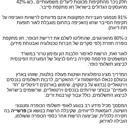
חלק ניכר מהתקיפות מכוונות ליעדים משמעותיים , כש-42%
מהעסקים הגדולים בישראל חוו מתקפת סייבר
.
91%
מנפגעי העבירות המקוונות אינם מדווחים לרשויות האכיפה על
תקיפת הסייבר שחוו (האכיפה בתחום מוגבלת לאור תופעת
תת-דיווח).
כ-80% מהארגונים, שהחליטו לשלם את דרישת הכופר, חוו מתקפת
כופרה חוזרת (לפי סקרים של חברות טכנולוגיה ואבטחת מידע)
.
לאור זאת, הרשות לאיסור הלבנת הון ומימון טרור במשרד
המשפטים פרסמה סקירה ביחס לניצול של המערכת הפיננסית
לביצוע תשלומי כופר
.
המדריך מציג טיפולוגיות ושיטות פעולה בולטות, שזוהו בארץ
ובעולם ככאלו המיושמות ע"י ההאקרים, לרבות תשלומים בנכסים
וירטואליים (בדגש על ביטקוין), שימוש בארנקים דיגיטליים "חד
פעמיים" ובנותני שירותים בנכסים וירטואליים, שרשומים בישראל
לביצוע התשלומים, כולל עבור קורבנות זרים.
המסמך מכיל מידע רב בנוגע לאופי תשלומי הכופרה ומנגנוני
השיטה, דוגמאות לדיווחים, שקיבלה הרשות בנושא וכן
פרשייה
בה
חקירה כלכלית, שביצעה הרשות אחר כספי הכופרה ששולמו,
הובילה לאיראן
.