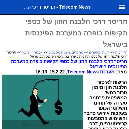
Telecom News - תריסר דרכי ה...
תריסר דרכי הלבנת ההון של כספי
תקיפות כופרה במערכת הפיננסית
בישראל
דף הבית
>>
דעות ומחקרים
>>
מחקרים, מצגות מסמכים
>>
אבטחה וסייבר
>> תריסר
דרכי הלבנת ההון של כספי תקיפות כופרה במערכת הפיננסית בישראל
תריסר דרכי הלבנת ההון של כספי תקיפות כופרה במערכת
הפיננסית בישראל
מאת:
מערכת
Telecom News
, 15.2.22, 16:13
הרשות לאיסור
הלבנת הון ומימון
טרור במש'
המשפטים פרסמה
סקירה של תחום
תשלומי הכופר
בעקבות אירועי סייבר
והשימוש במטבעות
קריפטוגרפים, דרכי
הלבנת ההון המופק