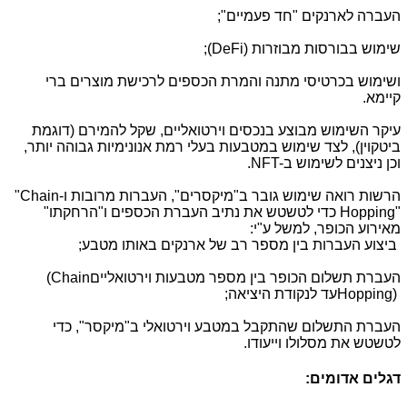
העברה לארנקים "חד פעמיים";
שימוש בבורסות מבוזרות
;(DeFi)
ושימוש בכרטיסי מתנה והמרת הכספים לרכישת מוצרים ברי
קיימא.
עיקר השימוש מבוצע בנכסים וירטואליים, שקל להמירם (דוגמת
ביטקוין), לצד שימוש במטבעות בעלי רמת אנונימיות גבוהה יותר,
וכן ניצנים לשימוש ב
.NFT-
הרשות רואה שימוש גובר ב"מיקסרים", העברות מרובות ו-
"Chain
Hopping"
כדי לטשטש את נתיב העברת הכספים ו"הרחקתו"
מאירוע הכופר, למשל ע"י:
ביצוע העברות בין מספר רב של ארנקים באותו מטבע;
העברת תשלום הכופר בין מספר מטבעות וירטואליים
(Chain
Hopping)
עד לנקודת היציאה;
העברת התשלום שהתקבל במטבע וירטואלי ב"מיקסר", כדי
לטשטש את מסלולו וייעודו
.
דגלים אדומים
: