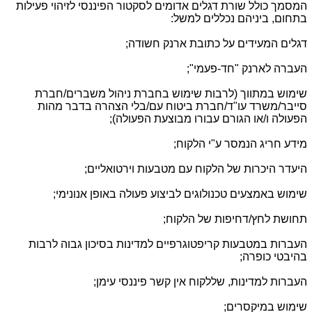
המסמך כולל שורת דגלים אדומים לסקטור הפיננסי לזיהוי פעילות
בתחום, ביניהם נכללים למשל:
דגלים המעידים על כתובת ארנק חשודה;
העברה לארנק "חד-פעמי";
שימוש במתווך (לרבות שימוש בחברת ניהול משברים/חברת
סייבר/משרד עו"ד/חברת ביטוח עם/בלי הצהרה בדבר מהות
הפעולה ו/או הגורם עבורו מבוצעת הפעולה);
מידע חריג הנמסר ע"י הלקוח;
היעדר היכרות של הלקוח עם מטבעות וירטואליים;
שימוש באמצעים טכנולוגים לביצוע פעולה באופן אנונימי;
תחושת לחץ/דחיפות של הלקוח;
העברות במטבעות קריפטוגרפיים למדינות בסיכון גבוה לרבות
בהיבטי כופרה;
העברות למדינות, שללקוח אין קשר פיננסי עימן;
שימוש במיקסרים;