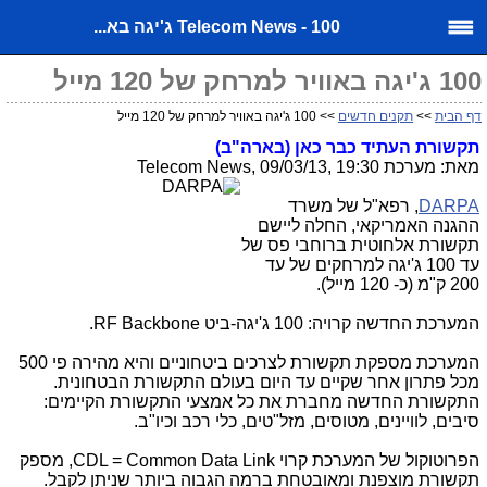
Telecom News - 100 ג'יגה בא...
100 ג'יגה באוויר למרחק של 120 מייל
דף הבית
>>
תקנים חדשים
>> 100 ג'יגה באוויר למרחק של 120 מייל
תקשורת העתיד כבר כאן (בארה"ב)
מאת: מערכת Telecom News, 09/03/13, 19:30
DARPA
, רפא"ל של משרד
ההגנה האמריקאי, החלה ליישם
תקשורת אלחוטית ברוחבי פס של
עד 100 ג'יגה למרחקים של עד
200 ק"מ (כ- 120 מייל).
המערכת החדשה קרויה: 100 ג'יגה-ביט RF Backbone.
המערכת מספקת תקשורת לצרכים ביטחוניים והיא מהירה פי 500
מכל פתרון אחר שקיים עד היום בעולם התקשורת הבטחונית.
התקשורת החדשה מחברת את כל אמצעי התקשורת הקיימים:
סיבים, לוויינים, מטוסים, מזל"טים, כלי רכב וכיו"ב.
הפרוטוקול של המערכת קרוי CDL = Common Data Link, מספק
תקשורת מוצפנת ומאובטחת ברמה הגבוה ביותר שניתן לקבל.