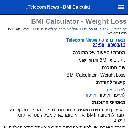
Telecom News - BMI Calculat...
BMI Calculator - Weight Loss
דף הבית
>>
אפליקציות בחינם
>>
אפליקציות בחינם לסגנון חיים
>> BMI Calculator -
Weight Loss
מאת: מערכת Telecom News
03/08/13, 23:59
מטרת / הייעוד של התוכנה:
נתוניםעל BMI ואחוזי שומן.
שם התוכנה:
BMI Calculator - Weight Loss
קישור להורדה:
ל
אנדרואיד
לאייפד, אייפוד ו
אייפון
מאפייני התוכנה:
האפליקציה בחינם מאפשרת הכנסת נתונים כמו מין, משקל, גיל
וגובה לחישוב ה-BMI ואחוזי שומן בגוף. מכילה נוסחאות וכלי
חישוב.
הערה חשובה:
אין לראות בפרסום התוכנה באתר בגדר המלצה, או