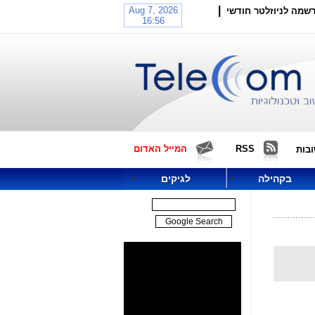
|
שמה לניוזלטר חודשי
RSS
המייל האדום
בות
בקהילה
לגיקים