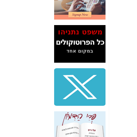
2" על תעלולי השר
משה כחלון -
כאן
המשך חשיפת הבלוף
ששמו "מהפיכת
הסלולר" ואיך מסרסים
את הנתונים לציבור -
כאן
סיכום ביקור בסיליקון
ואלי - למה 3 הגדולות
משקיעות ומפתחות
באותם תחומים -
כאן
שלמה פילבר (עד
לאחרונה מנכ"ל משרד
התקשורת) - עד
מדינה? הצחקתם
אותי! -
כאן
"יש אפליה בחקירה"?
חשיפה: למה השר
משה כחלון לא נחקר
עד היום? -
כאן