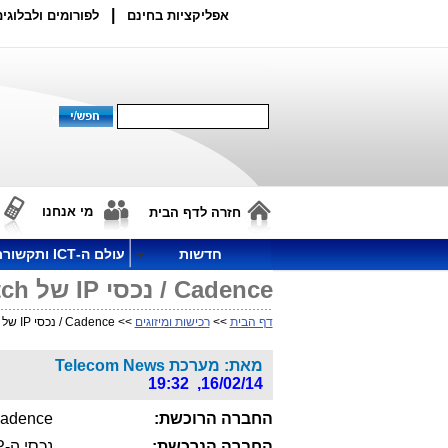
|
אפליקציות בחינם
לפורומים ולבלוגים
מי אנחנו
חזרה לדף הבית
חדשות
עולם ה-ICT ותקשורת
Cadence / נכסי IP של TranSwitch
דף הבית
>>
רכישות ומיזוגים
>> Cadence / נכסי IP של TranSwitch
מאת: מערכת Telecom News
16/02/14, 19:32
החברה הרוכשת:
adence
החברה הנרכשת:
נכסי ה-IP מהירי הממשק של TranSwitch.