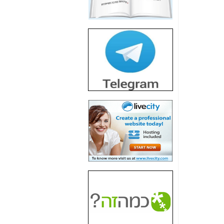
חשיפת חשד לשחיתות
הדומה לזו של "תיק
4000" אך בתחום
הסלולר -
כאן
חשיפת מה שלא
רוצים שתדעו בעניין
פריסת אנלימיטד
(בניחוח בלתי נסבל) -
כאן
חשיפה: איוב קרא
אישר לקבוצת סלקום
בדיוק מה שביבי אישר
ל-Yes ולבזק -
כאן
האם השר איוב קרא
היה צריך בכלל לחתום
על האישור, שנתן
לקבוצת סלקום? -
כאן
האם ביבי וקרא קבלו
בכלל תמורה עבור
ההטבות הרגולטוריות
שנתנו לסלקום? -
כאן