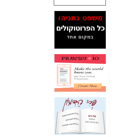
המסמכים בנושא בזק-
Yes (תיק 4000)
מוכיחים "תפירת תיק"
לאיש הלא נכון! -
כאן
עובדות ומסמכים
המוסתרים מהציבור:
האם ביבי כשר
תקשורת עזר לקב'
בזק? -
כאן
מה מקור ה-Fake
News שהביא לתפירת
תיק לביבי והעלמת
החשודים הנכונים -
כאן
אחת הרגליים של "תיק
4000 התפור"
התמוטטה היום
בניצחון (כפול) של בזק
-
כאן
איך כתבות מפנקות