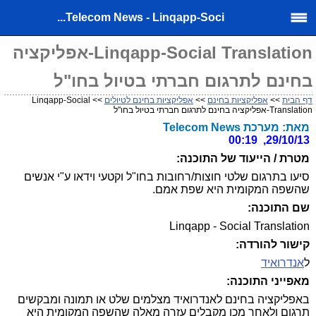
Telecom News - Linqapp-Soci...
Linqapp-Social Translation-אפליקציה
בחינם לתרגום חברתי בטיול בחו"ל
דף הבית
>>
אפליקציות בחינם
>>
אפליקציות בחינם לטיולים
>> Linqapp-Social
Translation-אפליקציה בחינם לתרגום חברתי בטיול בחו"ל
מאת: מערכת Telecom News
29/10/13, 00:19
מטרת / הייעוד של התוכנה:
סיעו בתרגום שלטי חוצות/רחובות בחו"ל וקטעי וידאו ע"י אנשים
שהשפה המקומית היא שפת אמם.
שם התוכנה:
Linqapp - Social Translation
קישור להורדה:
ל
אנדרואיד
מאפייני התוכנה:
באפליקציה בחינם לאנדרואיד מצלמים שלט או תמונה ומבקשים
תרגום ולאחר מכן מקבלים עזרה מאלה שהשפה המקומית היא