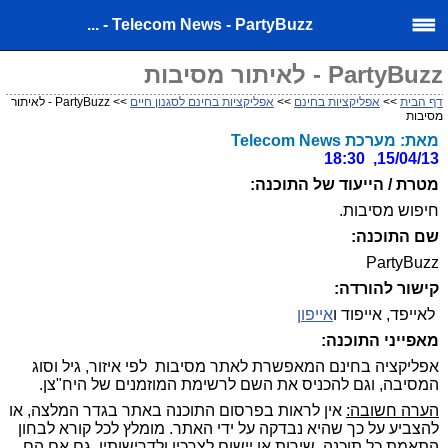
Telecom News - PartyBuzz - ...
PartyBuzz - לאיתור מסיבות
דף הבית
>>
אפליקציות בחינם
>>
אפליקציות בחינם לסגנון חיים
>> PartyBuzz - לאיתור
מסיבות
מאת: מערכת Telecom News
15/04/13, 18:30
מטרת / הייעוד של התוכנה:
חיפוש מסיבות.
שם התוכנה:
PartyBuzz
קישור להורדה:
לאייפד, אייפוד ו
אייפון
מאפייני התוכנה:
אפליקציה בחינם המאפשרת לאתר מסיבות לפי איזור, גיל וסוג
המסיבה, וגם להכניס את השם לרשימת המוזמנים של היח"צן.
הערה חשובה:
אין לראות בפרסום התוכנה באתר בגדר המלצה, או
להצביע על כך שהיא נבדקה על ידי האתר. מומלץ לכל קורא לבחון
התאמת כל תוכנה, שירות או יישום לצרכיו ולדרישותיו, גם אם הם