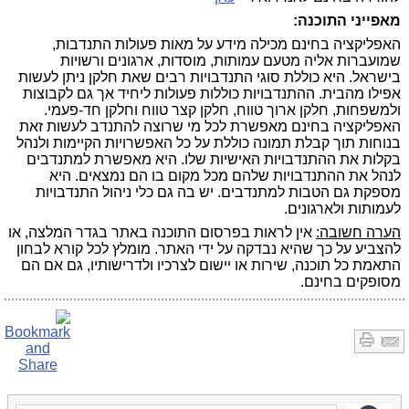
מאפייני התוכנה:
האפליקציה בחינם מכילה מידע על מאות פעולות התנדבות,
שמועברות אליה מטעם עמותות, מוסדות, ארגונים ורשויות
בישראל. היא כוללת סוגי התנדבויות רבים שאת חלקן ניתן לעשות
אפילו מהבית. ההתנדבויות כוללות פעולות ליחיד אך גם לקבוצות
ולמשפחות, חלקן ארוך טווח, חלקן קצר טווח וחלקן חד-פעמי.
האפליקציה בחינם מאפשרת לכל מי שרוצה להתנדב לעשות זאת
בנוחות תוך קבלת תמונה כוללת על כל האפשרויות הקיימות ולנהל
בקלות את ההתנדבויות האישיות שלו. היא מאפשרת למתנדבים
לנהל את ההתנדבויות שלהם מכל מקום בו הם נמצאים. היא
מספקת גם הטבות למתנדבים. יש בה גם כלי ניהול התנדבויות
לעמותות ולארגונים.
הערה חשובה:
אין לראות בפרסום התוכנה באתר בגדר המלצה, או
להצביע על כך שהיא נבדקה על ידי האתר. מומלץ לכל קורא לבחון
התאמת כל תוכנה, שירות או יישום לצרכיו ולדרישותיו, גם אם הם
מסופקים בחינם.