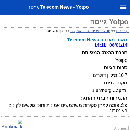
Telecom News - Yotpo גייסה
Yotpo גייסה
דף הבית
>>
סטארטאפים - גיוס השקעות
>> Yotpo גייסה
מאת: מערכת Telecom News
08/01/14, 14:11
חברת ההזנק המגייסת:
Yotpo
סכום הגיוס:
10.7 מיליון דולרים
מקור הגיוס:
Blumberg Capital
התמחות חברת ההזנק:
פלטפומה למתן סקירות משתמשים אמינות ותוכן גולשים לקונים
באינטרנט.