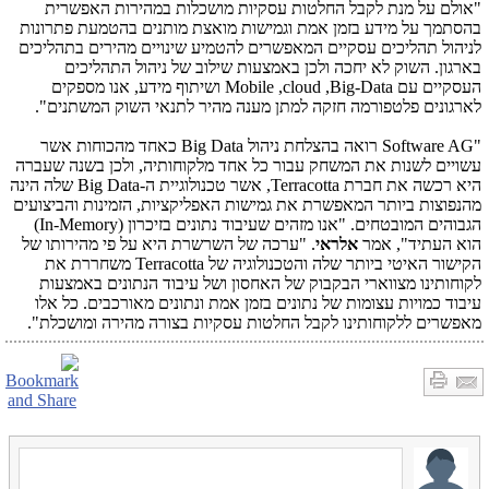
"אולם על מנת לקבל החלטות עסקיות מושכלות במהירות האפשרית
בהסתמך על מידע בזמן אמת וגמישות מואצת מותנים בהטמעת פתרונות
לניהול תהליכים עסקיים המאפשרים להטמיע שינויים מהירים בתהליכים
בארגון. השוק לא יחכה ולכן באמצעות שילוב של ניהול התהליכים
העסקיים עם
Big-Data
,
cloud
,
Mobile
ושיתוף מידע, אנו מספקים
לארגונים פלטפורמה חזקה למתן מענה מהיר לתנאי השוק המשתנים".
"
Software AG
רואה בהצלחת ניהול
Big Data
כאחד מהכוחות אשר
עשויים לשנות את המשחק עבור כל אחד מלקוחותיה, ולכן בשנה שעברה
היא רכשה את חברת
Terracotta
, אשר טכנולוגיית ה-
Big Data
שלה הינה
מהנפוצות ביותר המאפשרת את גמישות האפליקציות, הזמינות והביצועים
הגבוהים המובטחים. "אנו מזהים שעיבוד נתונים בזיכרון
(In-Memory)
הוא העתיד", אמר
אלראי
. "ערכה של השרשרת היא על פי מהירותו של
הקישור האיטי ביותר שלה והטכנולוגיה של
Terracotta
משחררת את
לקוחותינו מצווארי הבקבוק של האחסון ושל עיבוד הנתונים באמצעות
עיבוד כמויות עצומות של נתונים בזמן אמת ונתונים מאורכבים. כל אלו
מאפשרים ללקוחותינו לקבל החלטות עסקיות בצורה מהירה ומושכלת".