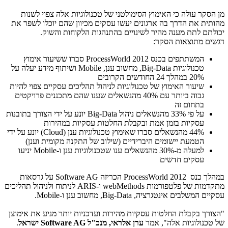
מן הסקר עולה כי האימוץ הסימולטני של טכנולוגיות אלה צפוי לשנות
מהותית את הדרך בה ארגונים יעשו עסקים מכיוון שהם יוכלו לשפר את
יכולתם לתת מענה מהיר לשינויים בהתנהגות הלקוחות והשוק.
דגשים מתוצאות הסקר:
המשתתפים בכנס
ProcessWorld 2012
סברו ששיעור אימוץ
טכנולוגיות
Big-Data
, מחשוב ענן,
Mobile
ושיתוף מידע יעלה על
20% במהלך 24 החודשים הקרובים
שיעור האימוץ של טכנולוגיות לניהול תהליכים עסקיים צפוי להיות
גבוה ביותר עם 40% מהנשאלים שענו שהם מתכננים פרויקטים
בתחום זה
על פי 33% מהנשאלים ניהול
Big-Data
יונע על ידי הצורך בתובנות
עסקיות בזמן אמת ובקבלת החלטות עסקיות במהירות
44% מהנשאלים סברו שאימוץ טכנולוגיות ענן
(Cloud)
יונע על ידי
הטמעת יישומים היברידיים (שילוב של התקנה מקומית וענן)
למעלה מ-30% מהנשאלים ענו שטכנולוגיות ענן ו-
Mobile
יניעו
עסקים חדשים
במהלך כנס
ProcessWorld 2012
הכריזה
Software AG
על גרסאות
מתקדמות של פלטפורמות
webMethods
ו-
ARIS
לניתוח ולניהול תהליכים
עסקיים המשלבים אינטגרציה,
Big-Data
, מחשוב ענן ו-
Mobile
.
"הצורך בקבלת החלטות עסקיות מהירות ועדכניות יותר מניע את אימוצן
של טכנולוגיות אלה", אמר
ערן אלראי
,
מנכ"ל
Software AG
ישראל
.