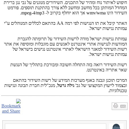
חיפוש לאיתור נוח ומהיר של התכנים. השידורים מנוגנים על גבי נגן ברירת
המחדל המותקן בכל מחשב ומחשב ללא צורך בהתקנת תוספים. פורמט
השידור הינו
wmv/wma
אך הוא יוחלף בקרוב ל-
mpeg-4/mp3
.
האתר קיבל את תו הנגישות לפי רמה
AA
בהתאם לכללים המנוהלים ע"י
עמותת נגישות ישראל.
עמותת נגישות ישראל מודה לרשות השידור על תרומתה להגברת
המודעות לנגישות אתרי אינטרנט לאנשים עם מוגבלות ומוסיפה את אתר
רשות השידור למאגר הישראלי לאתרי אינטרנט נגישים בישראל של
עמותת נגישות ישראל.
רשות השידור רואה בזה התחלה חשובה ומבורכת בתהליך של הנגשת
שאר אתריה באינטרנט.
המרכז תוכנן ונבנה באגף מערכות המידע של רשות השידור בהתאם
ובצמוד לייעוץ המקצועי של גב'
גילה גרטל
, מנכ"לית חברת תבונה ונגישות
טכנולוגיות.