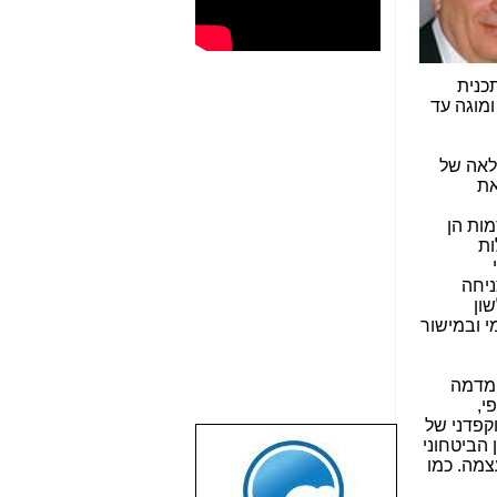
כנית
ומוגה עד
לאה של
את
ות הן
ות
ניחה
ון
י ובמישור
 מדמה
י,
קפדני של
 הביטחוני
שבוע טוב לכל
צמה. כמו
הגולשים באשר
הם!!!