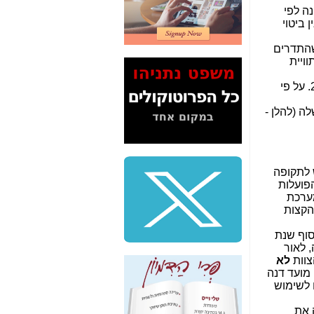
2" על תעלולי השר
ה לפי
משה כחלון -
כאן
ביטוי
המשך חשיפת הבלוף
שהתדרים
ששמו "מהפיכת
ויית
הסלולר" ואיך מסרסים
את הנתונים לציבור -
את ההחלטה שקיבלה הממשלה בשנת 2004. על פי
כאן
 (להלן -
סיכום ביקור בסיליקון
ואלי - למה 3 הגדולות
משקיעות ומפתחות
באותם תחומים -
כאן
ת 2002 לשימוש לתקופה
פועלות
שלמה פילבר (עד
לת מערכת
לאחרונה מנכ"ל משרד
הקצות
התקשורת) - עד
מדינה? הצחקתם
 סוף שנת
אותי! -
כאן
, לאור
לא
"יש אפליה בחקירה"?
הוסמכה באותו מועד דנה
חשיפה: למה השר
 לשימוש
משה כחלון לא נחקר
עד היום? -
כאן
ל זה את