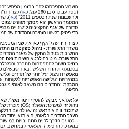
(ספר עב כרס בן 260 עמ',
כאן
ולחשבונות שנת הכספים 2011" (
כאן
), שה
המסמך הראשון הוא מסמך מפורט עמוס גז
סדורה של אגף התקציבים ל"שינויים מבניים
כדי פסיק בלשונו הזהירה והמדודה של המב
קצרה היריעה להקיף כאן את שני המסמכים
משרד התקשורת -
ניהול ספקטרום התדר
החשיבות בניהול התקין של מאגר התדרים 
התקשורת. מיטיבה לבטא חשיבות זאת הפ
בסיס חשוב
להתפתחות החברה והכלכלה, ל
בטכנולוגית הדור השלישי, בעוד שבעולם כב
מאפשרת ניצול יעיל יותר של תדרים וגליש
במהירויות הגלישה האפשריות ללקוחות, על
המבקר: "התדרים הם משאב לאומי מוגבל
הלאומי".
על אלו אני מבקש להוסיף דימוי משלי, שא
ניהול זה למערכת הפעלה (
OS
) מוכרת של 
שתוכנה זו היא הראשונה שעולה עם הדלקת 
מערך התדרים הלאומי, הוא תנאי יסוד הכר
– כמו גם הדרך לקיים התחייבויות במישור
במערכת ההפעלה הקלאסית במחשב, גם למ