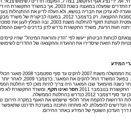
י, ועל ידי נציג אגף התקשוב בצה"ל, המקצה תדרים לשימוש צבאי. ד
זו מבוססת על החלטה שקיבלה ועדת התדרים שפעלה במועצה בשנת 2003, אך במשרד התקשורת
וועדה לא עדכן את חבריה בנושא, ולא העלה לדיון את ההתנהלות בעני
של הוועדה לאצול למי מחבריה את סמכות ההקצאה. רק בדצמבר 2012, במענה לביקור
הכין משרד התקשורת חוות דעת משפטית הנותנת תוקף להחלטה משנת 2003, ובה הומלץ לעגן את
נה חוות הדעת, משרד התקשורת נדרש לדון בדרכים ליישום ההמלצ
ם לכוחות הביטחון ייעשו לפי "הדין והוראות המינהל" שהיו קיימים
ורות ורלוונטיות לעת הזאת שיסדירו את ההועדה וההקצאה של התדרים לשימו
י המידע
את החלטת הממשלה משנת 2007 להקים עד סוף ספטמ
בדבר ההועדה וההקצאה של תדרים. בפועל המשרד החל להקים את
חר כשנה מהמועד שבו המאגר היה צריך להיות מוכן לפי החלטת הממ
קשורת בנובמבר 2011
חסר ואינו תקף
, ומשרד התקשורת לא פעל
2012 כנדרש בהחלטת הממשלה.
ות הדרושות להקמת אתר חלופי שישמש את האגף במקרה חירום: ט
רה הנדרשים להפעלתו, לא פותחה התכנה במערכת תדרנט שתאפשר 
 דרך העדכון השוטף של המידע באתר החירום.