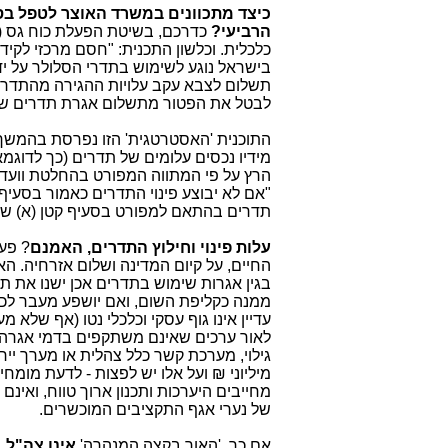
כיצד מתכוונים במשרד האוצר לטפל בס
הרביעי?
כדרכם, בשיטת הפעלת כוח גס (
כלכלית. וכלשון התכנית: "חסם מרכזי לקיד
בישראל נוגע לשימוש בתדרי הסלולר על ידי
תשלום לצבא עקב עלויות ההגירה מהתדרי
לבטל את הפטור מתשלום אגרת תדרים של 
התוכנית 'האסטרטגית' הזו נפרסת בהמשך ל
הרץ על פי המתווה המפורט בהחלטת וועדת ה
תדרים בהתאם למפורט בסעיף קטן (א) של
עלות פינוי וחילוץ התדרים, האמנם
? פעי
החיים, על קיום המדינה ושלום אזרחיה. 
בגין אגרות שימוש בתדרים אכן ישנו את ת
ממנה כקליפת השום, ואם יושפע מעבר לכך 
עדיין אינו גוף עסקי וכלכלי נטו (אף שלא
לאור ערכים שאינם משתקפים בדמי אגרה בג
גילוי, מערכת קשר כלל צהלית או מערך ייר
מחייבים היערכות ותכנון ארוך טווח, ואי
של נערי אגף התקציבים המוכשרים.
אם כך, 'האור בקצה המנהרה'
אינו צה"ל
,