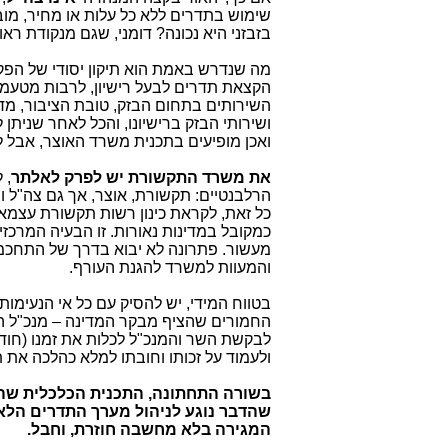
שימוש בתדרים ללא כל עלות או מחיר, מוב
בזבזני היא נכונה? דומני, שגם מנקודת ר
מה שנדרש באמת הוא תיקון יסודי של הפ
הקצאת תדרים לבעל רישיון, לרבות מטעמים
השירותים בתחום הבזק, טובת הציבור, מד
ושירותי הבזק ברישיונו, והכל לאחר שניתן
ואכן מופיעים בתכנית משרד האוצר, אבל ל
את משרד התקשורת יש לפרק לאלתר
, 
הרלבנטיים: תקשורת, אוצר, אך גם צה"ל 
כל זאת, לקראת כינון רשות תקשורת עצמאי
כמקובל במדינות נאורות. זו הבעיה המרכ
מעשור. פתרונה לא יבוא בדרך של התחכמויו
והמעוות למשרד להגנת העורף.
בטווח המידי, יש להסיק עם כל אי הנעימות
החמורים שהציף מבקר המדינה – מנכ"ל ה
לבקשת השר והמנכ"ל לכלות את זמנו (חודשי
ולעמוד על זכותו וחובתו למלא כהלכה את ת
בשורה התחתונה, התכנית הכלכלית שהצ
שהדבר נוגע לניהול מערך התדרים הלאו
המגירה בלא מחשבה חוזרת, וחבל.