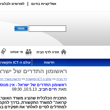
|
אפליקציות בחינם
לפורומים ולבלוגים
מי אנחנו
חזרה לדף הבית
חדשות
עולם ה-ICT ותקשורת
ראשומון התדרים של ישרא
דף הבית
>>
עולם ה-ICT ותקשורת
>>
חדשות משרד הת
ראשומון התדרים של ישראל - אין מנו
מאת:
חיים חביב
, 10.5.13, 09:30
התכנית הכלכלית שהציג משרד האוצר, א
קרואה" למשרד התקשורת, בדרך להקמת
למחדלים לסיים לאלתר את תפקידם ב