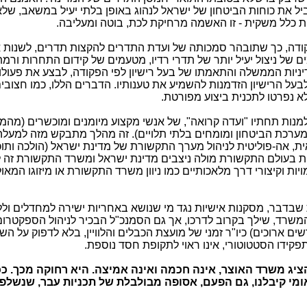
יל את כוחות הביטחון של ישראל לנהוג באופן בלתי יעיל במשאב, שלא
אות כלל משקית - זו האשמה מרחיקת לכת, בוטה ומעליבה.
קודה, כך שתובהר סמכותה של ועדת התדרים להקצות תדרים, לשנות 
 של ניצול יעיל יותר של תדרי רדיו, מטעמים של קידום התחרות ורמ
יניות הממשלה והתאמתו של בעל רישיון לפי הפקודה, לבצע את פעולו
 לבעל הרישיון הזדמנות להשמיע את טענותיו. הדברים הללו, כמו חצובי
א נפרטו לתכנית ביצוע מפורטת.
למנות תחתיו "ועדה קרואה", של אנשי מקצוע מיומנים ומוכשרים (מה
ומערכת הביטחון ומומחים בלתי תלויים). זה מהלך מתבקש מזה למעלה
ת, אה-פוליטית לניהול מערך התקשורת של מדינת ישראל (הולכה ותוכן
זית בעולם התקשורת מולה ניצבים מדינת ישראל ומשרד התקשורת זה 
ת וקיצורי דרך מלאכותיים כמו ניוון משרד התקשורת או מיזוגו המאול
 שבדבר, מסקנות אישיות נגד מי שנושא באחריות ישירה למחדלים וללי
משרד, שילך בקרוב לדרכו, אך גם הסמנכ"ל הבכיר לניהול הספקטרו
ם ארוכים) כיו"ר זמני של מועצת הכבלים והלוויין, בלא לדפוק על השו
פקידו הסטטוטורי, אינו ראוי לתקופת חסד נוספת.
יג משרד האוצר, אינה חכמה ואינה אמיצה. היא רחוקה מכך. ככ
מי קיבלנו, גם הפעם, אסופה מבולבלת של תכניות עבר, שנשלפו