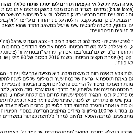
וגיה המידית של אי הקצאת תדרים לפריסת רשתות סלולר מהדור
brute force
); מזהים ומגדירים חסם מבני במשק ופורצים אותו בעזות 
ום טכנולוגיית הדור הרביעי בשוק הסלולרי ולייעול השימוש במשאב ה
 הצבא. לפיכך מוצע לקבל החלטה על פינוי התדרים ע"י צה"ל ולקבוע מ
ם. בנוסף, במטרה להבטיח שימוש יעיל במשאב התדר שהוא משאב מו
הגופים הביטחוניים".
פרטי פרטיה - כיצד להכות באויב הציבור - צבא הגנה לישראל (צה"ל)
תדרים"). ויש גם 'נבוט' בצד אם רק תידרש "חבטת זירוז" (ציטוט, ל
"אם לא יבוצע פינוי התדרים כאמור בסעיף קטן (א) יופחת תק
א פונה".
לות צבאית אינה רווחית מעצם טיבה. היא מציעה ערך עליון יחיד - הגנ
האם באמת תוספת או גריעה של כמה עשרות מיליוני שקלים לשנה לתקצ
מונת המערכה מיסודה? הרי בסופו של יום תקציב הביטחון (הבעייתי) 
תכסה המדינה את עלויותיו, אך בדרך ייפגמו ערכי יסוד. הצבא, למר
 מעט פרקטיקות מן המגזר העסקי עשויות לתרום רבות להתייעלותו), ומת
ין שימוש בתדרים. יש לזכור, שפינוי פלטפורמה צבאית כמו, לדוגמא
וט כזה או אחר (והגירה לתחומי תדר חלופיים), כרוכים בעלויות עתק ש
מיליוני ₪ ועל אלו יש לפצות - לדעת מומחים, בסד"ג של 100 מיליון ₪ מיידים מתקציב המדינה. בנוסף, ה
נם מתבצעים, למרבה הפלא, מ'היום למחר' ב'לחיצת כפתור' במשרדים ה
 שדבק בו שלא בטובתו התואר 'חמסן התדרים של המדינה'. האמנם הת