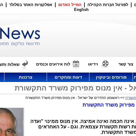
|
|
|
|
לפורטל חברות הקהילה
המייל האדום
אפלקציות האתר בסלולר
הר
English
צור קשר
וידיאו
לוח אירועים וכנסים
שאלות ותשו
פורומים וביטקוין
דעות ומחקרים
צרכנות
ל - אין מנוס מפירוק משרד התקשורת
קשורת
>> ראשומון התדרים של ישראל - אין מנוס מפירוק משרד התקשורת
ס מפירוק משרד התקשורת
ינה חכמה ואינה אמיצה. אין מנוס ממינוי "ועדה
 רשות תקשורת עצמאית. וגם - על האחראים
משרד התקשורת.