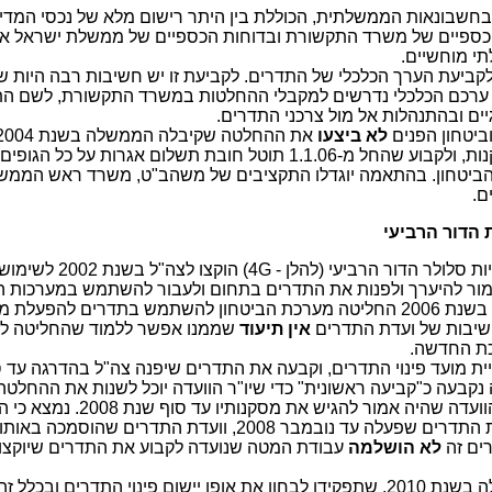
חשבונאות הממשלתית, הכוללת בין היתר רישום מלא של נכסי המדינ
הכספיים של משרד התקשורת ובדוחות הכספיים של ממשלת ישראל אין 
י מוחשיים.
ביעת הערך הכלכלי של התדרים. לקביעת זו יש חשיבות רבה היות 
ערכם הכלכלי נדרשים למקבלי ההחלטות במשרד התקשורת, לשם התו
יים ובהתנהלות אל מול צרכני התדרים.
ביטחון הפנים
לא ביצעו
ההחלטה יש לתקן את הפקודה והתקנות, ולקבוע שהחל מ-1.1.06 תוטל חובת תשלום אגרות על כל הגופים
ביטחון. בהתאמה יוגדלו התקציבים של משהב"ט, משרד ראש הממשלה
ם.
 הדור הרביעי
ת סלולר הדור הרביעי (להלן -
G
4) הוקצו לצה"ל בשנ
מור להיערך ולפנות את התדרים בתחום ולעבור להשתמש במערכות ה
בתדרים אחרים עד סוף שנת 2010. בשנת 2006 החליטה מערכת הביטחון להשתמש בתדרים להפע
שיבות של ועדת התדרים
אין תיעוד
שממנו אפשר ללמוד שהחליטה ל
ת החדשה.
 על דחיית מועד פינוי התדרים, וקבעה את התדרים שיפנה צה"ל בהדרגה עד
לטה נקבעה כ"קביעה ראשונית" כדי שיו"ר הוועדה יוכל לשנות את ההחלטה
יה אמור להגיש את מסקנותיו עד סוף שנת 2008. נמצא כי הצוות
את תוצאות הבדיקה לפני ועדת התדרים שפעלה עד נובמבר 2008, וועדת התדרים ש
לא הושלמה
עבודת המטה שנועדה לקבוע את התדרים שיוקצו
הצוות הבין-משרדי שמינתה הממשלה בשנת 2010, שתפקידו לבחון את אופן יישום פינוי התדרים ובכל