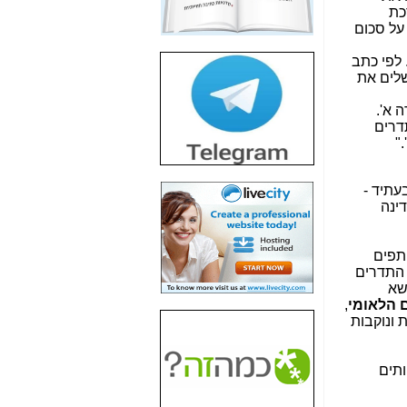
כת
חשיפת חשד לשחיתות
על סכום
הדומה לזו של "תיק
4000" אך בתחום
 לפי כתב
הסלולר -
כאן
כרזים תשלים את
חשיפת מה שלא
 א'.
רוצים שתדעו בעניין
הקצאת תדרים
פריסת אנלימיטד
"
(בניחוח בלתי נסבל) -
כאן
עתיד -
חשיפה: איוב קרא
ינה
אישר לקבוצת סלקום
בדיוק מה שביבי אישר
ל-Yes ולבזק -
כאן
תפים
 התדרים
האם השר איוב קרא
שא
היה צריך בכלל לחתום
 הלאומי
,
על האישור, שנתן
 ונוקבות
לקבוצת סלקום? -
כאן
האם ביבי וקרא קבלו
ותים
בכלל תמורה עבור
ההטבות הרגולטוריות
שנתנו לסלקום? -
כאן