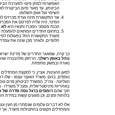
האפשרות למתן פיצוי למערכת הביטח
הביטחון. עד מועד סיום הביקורת ל
השיפוי ועל אופן תשלומו.
שר התקשורת מינה ועדת מכרזים ל
הכנת מסמכי המכרז ותנאיו היא
לא 
בתחום התדרים המתאים להפעלת טכנ
חלופיים, ולאחר מכן שינה את עמדתו
כך קרה, שמאגר התדרים של מדינת ישראל -
נוהל באופן רשלני
, הרחוק מלהבטיח שהו
נאורה ובמשק מתפתח.
למען ההגינות, אציין, כי למקצת המחדלי
נוספים, בהם: משרד האוצר עצמו - שלו ד
העליונה - צה"ל, המשרד לביטחון פנים ונו
באחריות מיניסטריאלית, ומנכ"ל משרדו - נ
תוך שהם
רומסים ברגל גסה סדרה של 
בלוחות זמנים, וכן פוגעים קשות במידת 
אלו לא דברים עלומים שנסתרו מן העין ונג
והמחדלים הקשים בהתנהלות משרד, אך דברי