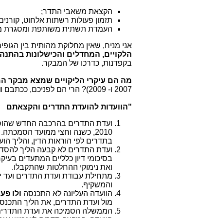
הקצאת משאבי התדר;
תזמון פעולות רשתות אלחוט, קורנים ו
העמדת תשתית משותפת ומסגרת מאו
אני מניח, שאין מחלוקת מהותית בין הגופ
הלקויים, המחדלים והכישלונות בהתנה
בקפדנות, כדרכו של המבקר.
מה הם עיקרי הליקויים שמצא מבקר ה
2007 ו- 2009)? הרי הם לפניכם, ככתבם
ו
"הוועדות להועדת התדרים והקצאתם
2010, כשנה וחצי ממועד הסמכת
בתדרים לפי הוראות הדין, והליך ה
ועדת התדרים לא קבעה הליך להסדרת
בסיכומי דיון כלליים המתעדים בעיק
ואת נימוקי ההחלטות שהתקבלו.
והמשקיף.
הוועדה העליונה לא התכנסה
ולו פע
מול ועדת התדרים, את הליך התכנס
הממשלה הסמיכה את ועדת התדרים 