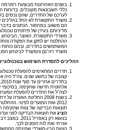
בשנים האחרונות מבוצעת רפורמה ב
כללי חשבונאות מקובלים. בדוחות 
לערכם של התדרים, שהם נכסים בלת
משרד התקשורת לא החל בהליכים לק
הם משאב במחסור. הנתונים בדבר 
מדיניותם בעידן של פיתוחים טכנולוג
משרדי התקשורת, האוצר, הביטחון ו
המשתמשים בתדרים, ובהם כוחות ה
משרד רה"ם) והמשרד לביטחון הפני
ההליכים להסדרת השימוש בטכנולוגיית
תדרים המתאימים להפעלת טכנולוגיו
קצובה של כתשע שנים. צה"ל היה א
אלחוטית חדשה שהקימה. בסיכומי י
לצה"ל את התדרים להפעלת המערכ
בשנת 2008 החליטה הוועדה
2012 ואת המועדים לפינוי. ההח
תוצאות הבדיקה של צוות שהקימה הוועדה שה
הציג
בנושא רק באפריל 2011. במצב דברים זה
אזרחי ואת לוח הזמנים לכך.