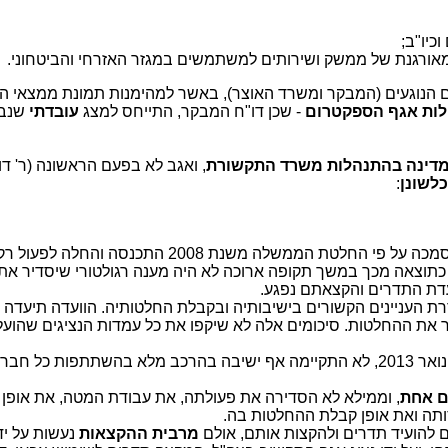
כיו"ב;
רגנת של ממשק ושירותים למשתמשים במגזר האזרחי והביטחוני.
ים הנוגעים (המבקר ומשרד האוצר), באשר למהימנות תמונת ממצאי הב
לות אגף הספקטרום
- שכן דו"ח המבקר, התייחס למצג
עובדתי
שנבד
מדינה בהתנהלות משרד התקשורת
, ואגב לא בפעם הראשונה (ר' דו
כלשונן
:
ועדת התדרים בהרכבה החדש שהוסמכה על פי החלטת הממשלה משנת 2008 התכנסה והחלה
ה. כתוצאה מכך במשך תקופה ארוכה לא היה מענה רגולטורי שיסדיר א
ועדת התדרים והקצאתם נפגע.
 העניינים הקשורים בישיבותיה ובקבלת החלטותיה. הוועדה תיעדה א
ר את ההחלטות. סיכומים אלה לא שיקפו את כל עמדות הנציגים שהועלו
מתחילת עבודת ועדת התדרים ועד ינואר 2013, לא התקיימה אף ישיבה בהרכב מלא בהשתתפות כל חב
ם אחת
, וממילא לא הסדירה את פעולתה, את עבודת המטה, את אופן ה
ותה ואת אופן קבלת ההחלטות בה.
להועיד תדרים ולהקצות אותם, אולם
מרבית ההקצאות
נעשות על ידי