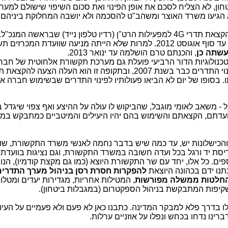
ון, לא הצליח לסכם את אופן הפינוי ואת סכום השיפוי שישולם למער
א הגיעו משרד האוצר ומשהב"ט להסכמה ולא יושבה המחלוקת ביניהם 
הקצאת תדרי
G
4 למפעילות הרט"ן (רדיו טלפון נייד) שבראשה המנכ"ל.
המינוי, היה עליה לפרסם את המכרז עד סוף אוגוסט 2012. למרות שלא הייתה מניעה שוועדת המ
עשתה כן
, והכנתם טרם הושלמה עד ינואר 2013.
ולוגיות הדור הרביעי פועלת גם מערכת תקשורת אלחוטית של חברה
משרד התקשורת החל בפעולות לפינוי התדרים כבר בשנת 2007, ובתקופה זו הוא העלה הצעה ל
. בסופו של יום לא הביאו פעולותיו לפינוי התדרים שבשימוש חברה א'.
 משאב לאומי מוגבל, שהביקוש לו עולה על ההיצע ואף צפוי שיגדל ב
עדתם, הקצאתם והשימוש בהם יהיו היעילים והמיטביים כמתבקש במד
ם והכישלונות יש, עד כמה שיש בדבר נחמה לאנשי משרד התקשורת, שו
ריסת יד ורגל בכל ועדה חשובה במשרד התקשורת, וגם נציגות בוועדת
ספים. כל אלו, יחד עם שר התקשורת היוצא (כמו גם מקצת קודמיו), הנו
תנו ידם בכהונה היוצאת
להפקרות חסרת רסן בניהול מערך התדרים
החלטות ממשלה מפורשות
, המטילות אחריות, מגדירות יעדים ומטלות
השקיפות המתבקשת בניהול הספקטרום (במגבלות ביטחון).
לו בדרך פלא למבקר המדינה. כתבנו כאן לא פעם ולא פעמיים על העיו
נו נדחו בכחש ונפלו על אוזניים ערלות.