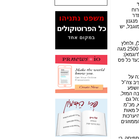
רוח
המסמכים בנושא בזק-
תדר
Yes (תיק 4000)
נגנון
מוכיחים "תפירת תיק"
גבל, יש
לאיש הלא נכון! -
כאן
עובדות ומסמכים
, ולחלץ
המוסתרים מהציבור:
מידיו נכסים עלומים של תדרים (כך לדוגמא, "מוצע להטיל על משרד הביטחון לפנות את פסי התדרים בתחום ה- 2500 מגה
האם ביבי כשר
דוגמא):
תקשורת עזר לקב'
ציב הביטחון בשנת 2016 בסכום של 80 מיליון ₪ בעד כל פס
בזק? -
כאן
מה מקור ה-Fake
ה על
News שהביא לתפירת
יב צה"ל
תיק לביבי והעלמת
יושפע
החשודים הנכונים -
כאן
בה המזל,
נהל גם
אחת הרגליים של "תיק
, מכ"מ
4000 התפור"
ל מאות
התמוטטה היום
פינוי וההיערכות
בניצחון (כפול) של בזק
ממוזגים
-
כאן
איך כתבות מפנקות
פיסה, כי