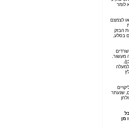
הפכו לפתע לטובת
 לומר
הנאה שהיא מיסודות
עבירת השוחד? -
כאן
או לצמצם
שערוריית הקנס הענק
ת
על בזק וחשיפת
ת הבזק
"תעודת הביטוח" של
ם בסלע,
נתניהו בתיק 4000 -
כאן
משרדים
ערוץ 20: "תיק תפור":
 מעשור.
אבי וייס חושף את
),
מחדלי "תיק 4000" -
למעלה
כאן
ץ
התבלבלתם: גיא פלד
הפך את כחלון, גבאי
קויים
ואילת לחשודים
ם, שנעתר
המרכזיים בתיק 4000 -
לחן
כאן
פצצות בתיק 4000:
ל
האם היו בכלל
 מן
התנגדויות למיזוג
בזק-יס? -
כאן