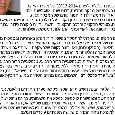
השבוע התפרסמו להם בתזמון מפתיע "התכנית הכלכלית לשנים 2013-2014" של משרד האוצר
) לצד הדו"ח השנתי של מבקר המדינה, "דוח שנתי 63ג לשנת 2012
וא דו"ח המשך לדו"ח חמור קודם של המבקר (
כאן
).
רות כלכליות שינחתו בזמן הקרוב
על כולנו
, מסמך המתיימר להציג ת
, מצרפי התקציב והרכב התקציב", והשני – דו"ח ביקורת סדור, ערוך 
קר, המונה את ליקויי ופגמי התנהלות הממשלה ושלוחותיה.
 המקיפים. בחרתי להתמקד בנושא יחיד, הנתון באחריות ובסמכות מ
ים של מדינת ישראל
. להבנתי, בנקודת המוצא, רואים שני הדו"חות 
הלאומי (הספקטרום), ואני רוצה לקוות שלהשקפה זו שותף גם משרד
סקה הבאה (הלקוחה מן התכנית הכלכלית): "תשתיות תקשורת מתקדמ
חיזוק הצמיחה ולצמצום פערים. כיום רשתות הסלולר בישראל פועל
ר נפרסות רשתות בטכנולוגיית הדור הרביעי. טכנולוגיית הדור הרביעי
ה מהירה יותר דרך הסלולר. ללא פיתוח הדור הרביעי בישראל צפויה צ
יית מחירי הגלישה ופגיעה בהתפתחות הטכנולוגית בישראל". וגם, כלש
 בעל
ערך כלכלי רב
, והשימוש בהם מחייב הסדרה במישור הבין-לאומ
ולי יקל על הבנת חשיבות הניהול היעיל של מערך התדרים הלאומי. אני
מחשב, המגשרת בין המשתמש, החומרה ויישומי התוכנה המגוונים. כפ
המחשב ומאפשרת לו לפעול ולמלא את משימותיו, כך גם ניהול יעיל ו
חי לניהול מערך השירותים האלחוטי העצום של ישראל, הן האזרחי והן
 הבינלאומי, שישראל צד להן במסגרת אמנות בינלאומיות שנטלה על ע
ערכת ניהול התדרים שלושה תפקידים עיקריים דומים: