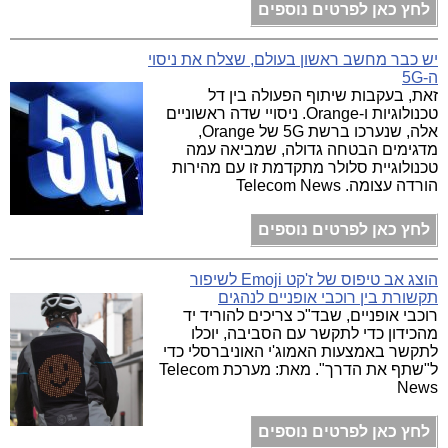
לחץ כאן לפרטים נוספים
יש כבר מחשב ראשון בעולם, שצלח את ניסוי
ה-5G
זאת, בעקבות שיתוף הפעולה בין דל
טכנולוגיות ו-Orange. ניסויי שדה ראשוניים
אלה, שנערכו ברשת 5G של Orange,
מדגימים הבטחה גדולה, שמביאה עמה
טכנולוגיית סלולר מתקדמת זו עם מהירות
הורדה עצומה. Telecom News
לחץ כאן לפרטים נוספים
הוצג אב טיפוס של ז'קט Emoji לשיפור
תקשורת בין רוכבי אופניים לנהגים
רוכבי אופניים, שבד"כ צריכים להוריד יד
מהכידון כדי לתקשר עם הסביבה, יוכלו
לתקשר באמצעות האמוג'י האוניברסלי כדי
ל"שתף את הדרך". מאת: מערכת Telecom
News
לחץ כאן לפרטים נוספים