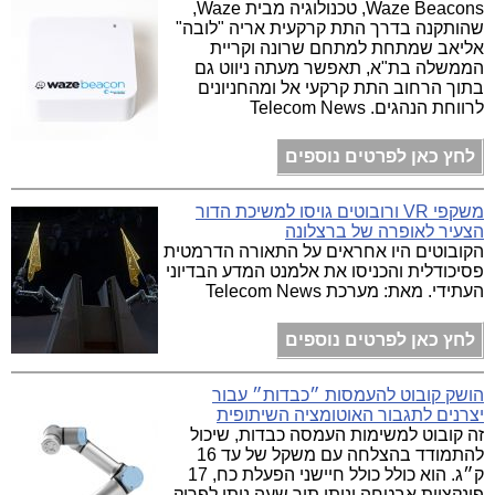
Waze Beacons, טכנולוגיה מבית Waze,
שהותקנה בדרך התת קרקעית אריה "לובה"
אליאב שמתחת למתחם שרונה וקריית
הממשלה בת"א, תאפשר מעתה ניווט גם
בתוך הרחוב התת קרקעי אל ומהחניונים
לרווחת הנהגים. Telecom News
לחץ כאן לפרטים נוספים
משקפי VR ורובוטים גויסו למשיכת הדור
הצעיר לאופרה של ברצלונה
הקובוטים היו אחראים על התאורה הדרמטית
פסיכודלית והכניסו את אלמנט המדע הבדיוני
העתידי. מאת: מערכת Telecom News
לחץ כאן לפרטים נוספים
הושק קובוט להעמסות ״כבדות״ עבור
יצרנים לתגבור האוטומציה השיתופית
זה קובוט למשימות העמסה כבדות, שיכול
להתמודד בהצלחה עם משקל של עד 16
ק״ג. הוא כולל כולל חיישני הפעלת כח, 17
פונקציות אבטחה וניתן תוך שעה ניתן לפרוק