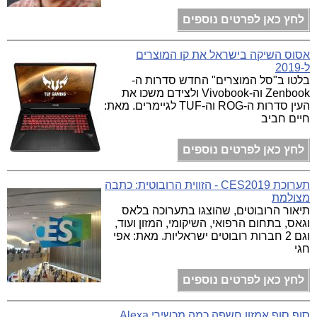
לחץ כאן לפרטים נוספים
אסוס השיקה בישראל את קו המוצרים
ל-2019
בלטו ב"סל המוצרים" החדש סדרות ה-
Zenbook וה-Vivobook ולצידם משכו את
העין סדרות ה-ROG וה-TUF לגיימרים. מאת:
חיים חביב
לחץ כאן לפרטים נוספים
תערוכת CES2019 - הזווית הרובוטית: כתבה
מצולמת
תיאור הרובוטים, שהוצגו בתערוכה בלאס
וגאס, בתחום הרפואי, השיקומי, המזון ועוד,
וגם 2 חברות רובוטים ישראליות. מאת: אפי
חגי
לחץ כאן לפרטים נוספים
סוף סוף אמזון חשפה כמה מכשירי Alexa