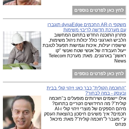
לחץ כאן לפרטים נוספים
משקפי ה-AR החכמים dynaEdge תוגברו
עם מערכת חדשה לריבוי משימות
פתרון התוכנה החדש בתחום המחשוב
הלביש הארגוני כולל יכולות ניהול משימות,
שישפרו יעילות, איכות וגמישות תפעול לטובת
ייעול העבודה של אנשי שטח ואנשי "קו
ראשון" בארגונים. מאת: מערכת Telecom
News
לחץ כאן לפרטים נוספים
"החוכמה הקולית" כבר כאן: זיהוי קולי בבית
ובעסק - במה לבחור?
אילו יישומים ושירותים מופעלים ב"חוכמה
קולית"? מה החידושים הטריים בתחום?
מיהם הספקים של מוצרי זיהוי קולי ו-AI
חכמים? איך משיגים חיסכון בהוצאות העסק
ע"י מעבר ל"חוכמה קולית"? מאת: מיכאל
פנחס