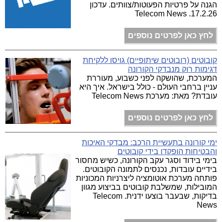
הגנה על פרטיות הפעוטות/צוותים. עדכון
17.2.26. Telecom News
לחץ כאן לפרטים נוספים
קובוטים (רובוטים שיתופיים) גויסו ללקיחת
דגימות רוק מנבדקי הקורונה
המערכת, שהושקה לפני כשבוע, מעוררת
עניין ברחבי העולם - כולל בישראל. איך היא
עובדת? מאת: מערכת Telecom News
לחץ כאן לפרטים נוספים
ימי קורונה בתעשיית הרכב: מבדקי האיכות
והבטיחות הופקדו בידי קובוטים
בימי בידוד וסגר עקב הקורונה, כשיש מחסור
בידיים עובדות, נכנסים לתמונה הקובוטים.
פותחה מערכת אוטומציה ליצרניות המכוניות
המובילות, שמשלבת קובוטים בביצוע מגוון
בדיקות, שבעבר בוצעו ידנית. Telecom
News