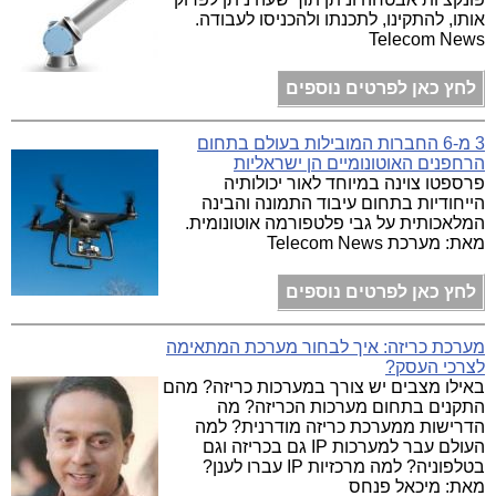
אותו, להתקינו, לתכנתו ולהכניסו לעבודה.
Telecom News
לחץ כאן לפרטים נוספים
3 מ-6 החברות המובילות בעולם בתחום
הרחפנים האוטונומיים הן ישראליות
פרספטו צוינה במיוחד לאור יכולותיה
הייחודיות בתחום עיבוד התמונה והבינה
המלאכותית על גבי פלטפורמה אוטונומית.
מאת: מערכת Telecom News
לחץ כאן לפרטים נוספים
מערכת כריזה: איך לבחור מערכת המתאימה
לצרכי העסק?
באילו מצבים יש צורך במערכות כריזה? מהם
התקנים בתחום מערכות הכריזה? מה
הדרישות ממערכת כריזה מודרנית? למה
העולם עבר למערכות IP גם בכריזה וגם
בטלפוניה? למה מרכזיות IP עברו לענן?
מאת: מיכאל פנחס