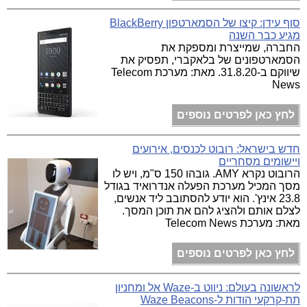
סוף עידן: קיצו של הסמארטפון BlackBerry
מגיע כבר השנה
החברה, שמייצרת ומספקת את
הסמארטפונים של בלאקברי, תפסיק את
שיווקם ב-31.8.20. מאת: מערכת Telecom
News
לחץ כאן לפרטים נוספים
חדש בישראל: רובוט לכנסים, אירועים
ויישומים מסחריים
הרובוט נקרא AMY. גובהו 150 ס"מ, ויש לו
מסך המכיל מערכת הפעלה אנדרואיד בגודל
23.8 אינץ'. הוא יודע להסתובב ליד אנשים,
לצלם אותם ולהציג להם את תוכן המסך.
מאת: מערכת Telecom News
לחץ כאן לפרטים נוספים
לראשונה בעולם: ניווט ב-Waze אל ומחניון
תת-קרקעי הודות ל-Waze Beacons