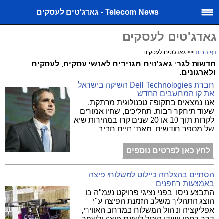
Telecom News - גאדג'טים לעסקים
גאדג'טים לעסקים
דף הבית
>> גאדג'טים לעסקים
חדשות לגבי גאג'טים מגניבים לאנשי עסקים, לעסקים
ולארגונים.
חברת Dell Technologies השיקה בישראל
את קו המחשבים החדש
אנו נמצאים בתקופה טכנולוגית מרתקת,
שעוד תיחקר רבות. תהליכים, שהיו אמורים
לקרות תוך 10 או 20 שנים קרו במהירות שיא
של מספר חודשים. מאת: חיים חביב
לחץ כאן לפרטים נוספים
הסתיים בהצלחה פיילוט למשלוחי פיצה
באמצעות רחפנים
התבצע ניסוי בפני נציגי פרויקט נעמ"ה בו
הוצג התהליך משלב הזמנת הפיצה ע"י
אפליקציה וניהול המשלוח במרחב האווירי,
דרך רחפן ייעודי היכול לשאת פיצה ולשמר