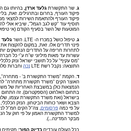
ג
. שר התקשורת
גלעד ארדן,
פיקוד העורף, בחרום ובתרגילים. זאת, ב
פיקוד העורף ולהתאמת השירות למצאי מכשי
תוסיף עוד "קש לגב הגמל", שיביא אולי 
המוטעות של השר בסעיף הקודם (אי טיפול
ג
. טיפול כושל במכרז ה- LTE. השר
גלעד 
עשרות עד מאות מיליוני ש"ח ע"י כל חברה
"מס עקיף" על כל תושבי ישראל ונזק כלכל
התוצאה: נקבל רשת LTE
נכה
וחברות סלולר מוח
ד
. הקמת "משרד התקשורת ב' - מתחרה", 
האוצר הקים "משרד תקשורת מתחרה" לתחום 
הנמצאות כולן במשבצת האחריות של משרד
בתחום האלחוט (הספקטרום). זה התחום הי
בישראל (ואת משרד התקשורת עצמו, שלא ל
הצבא ושאר כוחות הביטחון. הנזק הכלכלי,
על פי כמה
פרסומים
, צה"ל הקים חמ"ל לני
למשרד התקשורת האמון על פי חוק על הנוש
מבקר המדינה...).
בכל העולם עובדים
בדיוק הפוך:
מקימים 