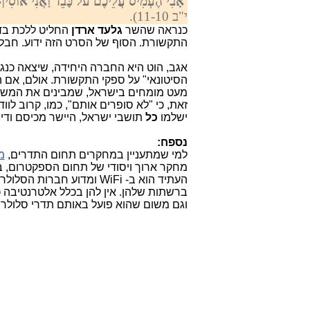
אָבִי הֶעְמִיס עֲלֵיכֶם עֹל כָּבֵד וַאֲנִי אוֹסִי
י"ב 11-10).
כנראה שהשר
גלעד ארדן
החליט ללכת בדר
התקשורת. הסוף של הסרט הזה ידוע. חב
אגב, הוט היא החברה היחידה, שיצאה כנג
הסיטונאי" על ספקי התקשורת. אולם, אם ה
מעט מומחים בישראל, שמבינים את המש
זאת, כי "לא סופרים אותם", כמו, קרוב לו
ישלמו
כל
תושבי ישראל, היישר מכיסם ודי
נספח:
למי שמתעניין במחקרים תחום התדרים,
מ
מחקר ארוך ויסודי של תחום הספקטרום, ב
וגם משום שהוא פועל באותם תדרי סלולר 