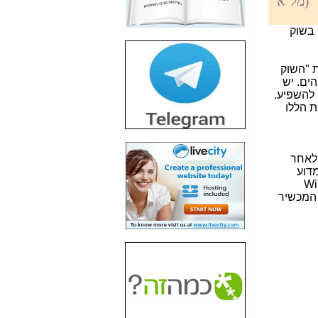
(מל"א
חשיפת חשד לשחיתות
הדומה לזו של "תיק
 בשוק
4000" אך בתחום
הסלולר -
כאן
 "השוק
חשיפת מה שלא
ים. יש
רוצים שתדעו בעניין
 להשפיע.
פריסת אנלימיטד
ת הללו
(בניחוח בלתי נסבל) -
כאן
חשיפה: איוב קרא
 לאחר
אישר לקבוצת סלקום
דוע
בדיוק מה שביבי אישר
יבות (והולכות, בכל העולם, חוץ מבישראל) במסלול של שילוב ה- WiFi
ל-Yes ולבזק -
כאן
עול, גם בגלל עלות המכשיר
האם השר איוב קרא
היה צריך בכלל לחתום
על האישור, שנתן
לקבוצת סלקום? -
כאן
האם ביבי וקרא קבלו
בכלל תמורה עבור
ההטבות הרגולטוריות
שנתנו לסלקום? -
כאן