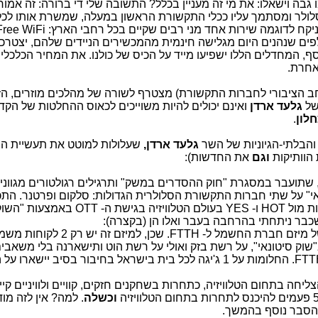
ם ירימו גבה וישאלו: את מי זה מעניין בכלל? התשובה שלי די ברורה: זה אמור
סלולר ומסתמך עליו ככלי התקשורת הראשון במעלה, שמשרת אותו לכל
ים שנהנים היום מגלישה חינמית מהמכשירים הניידים שלהם, יצטרכו 
ף, המחדלים הללו ישפיעו מייד על הכיס של כולנו. את המחיר הכלכלי
אחרת.
(של איסור שימוש ב- WiFi במרחב הציבורי לחברות התקשורת) מצטרף לשורה של מהלכים מוזרים, ה
של
גלעד ארדן
ואינם יכולים להיות משוייכים לכאוס ההחלטות של הקד
לון
.
הבלתי-הגיוניות של השר
גלעד ארדן,
שעלולות למוטט את תעשיית הס
 הוותיקות
וגם
את החדשות):
 שתועבר במסגרת "חוק ההסדרים במשק" ותרגילים רגולטורים מגווני
" על שתי חברות התקשורת הסלולרית הגדולות: סלקום ופרטנר. התכנ
כוללת כפייה על חברות אלו להיכנס בתחרות מול HOT ו- YES בעולם הטלוויזיה בגישת ה- OTT באמצעות
 שכבר ניתחתי בהרחבה בעבר ואלו הן (בקצרה):
1) נשמטת הקרקע מתחת למודל העסקי של מיזם חברת החשמל ל- FTTH. שכן,
וק סיטונאי", על רשת בזק ואולי על רשת הוט ותישארנה בלי משאבים 
לשלם על שירות חדש ויקר יחסית של ה- FTTH. החלומות על 1 ג'יגה לכל בית בישראל בחיבור בסיב יי
ליחה בתחום הטלוויזיה, כתחרות בשחקנים חזקים, קוויים ולוויניים קיי
וכשלה
. למה? אין לזה מו
 הסבר נוסף בהמשך.