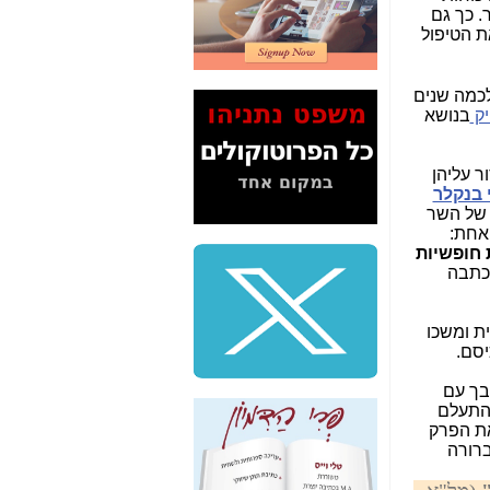
2" על תעלולי השר
. כך גם
משה כחלון -
כאן
 הטיפול
המשך חשיפת הבלוף
ששמו "מהפיכת
לכמה שנים
הסלולר" ואיך מסרסים
ק
בנושא
את הנתונים לציבור -
כאן
 עליהן
סיכום ביקור בסיליקון
 בנקלר
ואלי - למה 3 הגדולות
 של השר
משקיעות ומפתחות
 אחת:
באותם תחומים -
כאן
 חופשיות
בכתבה
שלמה פילבר (עד
לאחרונה מנכ"ל משרד
התקשורת) - עד
ת ומשכו
מדינה? הצחקתם
יסם.
אותי! -
כאן
בך עם
"יש אפליה בחקירה"?
להתעלם
חשיפה: למה השר
את הפרק
משה כחלון לא נחקר
ברורה
עד היום? -
כאן