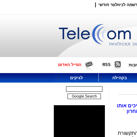
|
שמה לניוזלטר חודשי
RSS
המייל האדום
בות
בקהילה
לגיקים
כים אותו
לי "המסמר האחרון
 התקשורת