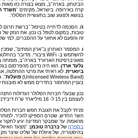
הביטחון. בארה"ב, מצאו בצורה כזו מאות 
קרה באירופה. בישראל, מקימים "
משרד ה
בנושא ולפגוע שוב בתעשיית הסלולר.
ה
. הסכמה לדחייה בטיפול "ברשת חרום ל
טובות, במקום לטפל בו נכון. את הנזק ש
זה והפעם לא אחזור על ההסברים, למי ש
ו
. המסמר האחרון ב"ארון המתים", שמכין
להשתמש ב- WiFi ציבורי. מדובר בהחלטה חסרת אחריות ומופקרת, שתהיה
מאוניברסיטת הארוורד בארה"ב, מומחה ב
גלעד ארדן
. הוא היה נדהם מהפרסום בגלו
ביזארית
. לא ראיתי את פרטי ההחלטה, א
(Unlicensed Wireless Band)
פועלות
". 
בעניין המחסור בתדרים ממש לא מובנות ל
נכון שבעלי חברות הסלולר הגדולות התנהג
לעצמם בין 15 ל- 16 מיליארד ש"ח דיבידנדים. אולם, זו ממש אינה סיבה להעניש
פניתי לקבל את תגובת חמש חברות הסלולר
השר החדש, שטרם הספיקו להכיר. למותר ל
מהאמת. עד שמבקר המדינה יגיע לחקור את 
בספרה
של
ברברה טוכמן:
"מצעד האיוולת
בהיסטוריה, של איוולת של שליט שיצר נז