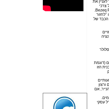
 לעניין את
 צרכי
המידע והתקשורת האישית והעסקית שלו. ניקח לדוגמה שירות אחד מני רבים שקיים בכל רחבי הארץ: Bezeq Free WiFi.
"לחזור
 הכבד של
זויים
נציה
לולר
ם (דוגמת
ית הזו
 "השוק
 למיזם זה יש רק 2 לקוחות משמעותיים
ורצון
שארו על הנייר, אם
מים.
שבוע טוב לכל
דל עסקי
הגולשים באשר
הם!!!