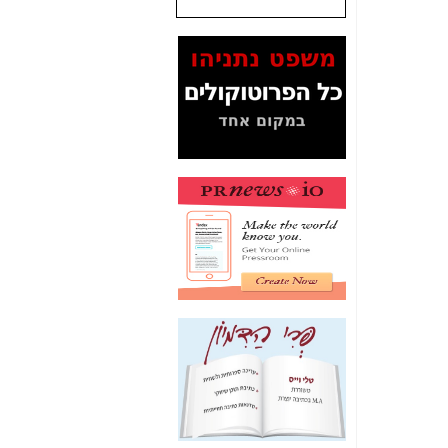
המסמכים בנושא בזק-
Yes (תיק 4000)
מוכיחים "תפירת תיק"
לאיש הלא נכון! -
כאן
עובדות ומסמכים
המוסתרים מהציבור:
האם ביבי כשר
תקשורת עזר לקב'
בזק? -
כאן
מה מקור ה-Fake
News שהביא לתפירת
תיק לביבי והעלמת
החשודים הנכונים -
כאן
אחת הרגליים של "תיק
4000 התפור"
התמוטטה היום
בניצחון (כפול) של בזק
-
כאן
איך כתבות מפנקות