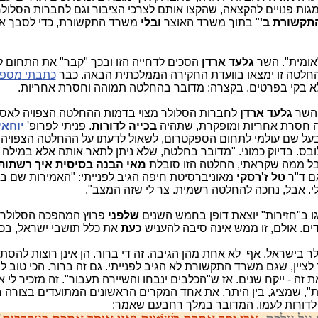
מגות פנויים להקצאה, שהקצו אותם לצרכי הציבור וגם לחברות הסלולר
תקשורת ב'
" בתוך משרד האוצר
ובלי
משרד התקשורת, כדי לסבך את
אומית". השר
גלעד ארדן
הסכים לדחייה הזו ובכך "קבר" את התחום 
ל החלטה זו ימצאו בוועדת החקירה הממלכתית הבאה. כבר
כתבתי
מספי
לא בקי בפרטים. בקצרה: מדובר בהחלטה תמוהה וחסרת אחריות.
 השר
גלעד ארדן
לחברות הסלולר מצוי בדמות ההחלטה הצפויה לאסור
בכייה לדורות
. פניתי לפרופ'
יוחאי
על שם עולמי לתחום הספקטרום, לשאול לדעתו על ההחלטה הצפויה
בס. בדיוק כמוני. "מדובר בחלטה, שלא ניתן לתאר אותה אלא במילה
בל ממה שקראתי, החלטה הזו סובלת
מאי הבנה בסיסית איך רשתות
גם ד"ר
טל ז'רסקי
מאוניברסיטת חיפה הגיב לפנייתי: "האמירות שם 
י. אבל, נחכה להחלטה רשמית. צר לי שזה המצב".
ו ב"חזירות" יוצאת דופן בחמש השנים
שלפני
פרוץ המהפכה הסלולרי
כעת
את כלל תושבי ישראל, בכ
 בישראל. אף לא אחת מהן הגיבה. זה די ברור. הן אינן רוצות להסת
ציין, שגם משרד התקשורת לא הגיב לפנייתי. גם זה ברור. הכי טוב 
זה - ייקח שנים. אז ש"הכלבים ינבחו והשיירה תעבור". זה מזכיר לי 
", שמציג, בין היתר, את אחד המקרים הראשונים המתועדים בצורה 
ק לדורות לעמו. המדובר במלך רחבעם שאמר: