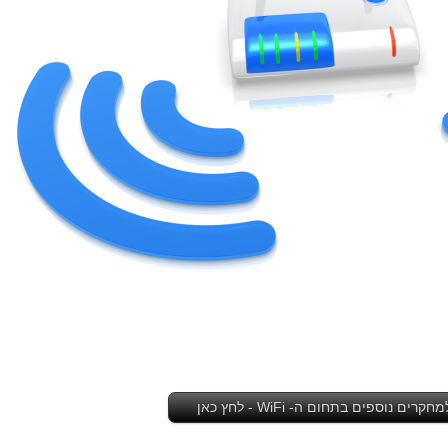
מחקרים נוספים בתחום ה- WiFi - לחץ כאן