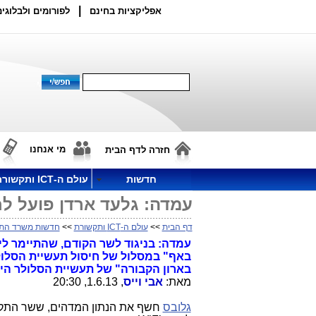
|
אפליקציות בחינם
לפורומים ולבלוגים
מי אנחנו
חזרה לדף הבית
חדשות
עולם ה-ICT ותקשורת
עמדה: גלעד ארדן פועל ל
דף הבית
>>
עולם ה-ICT ותקשורת
>>
חדשות משרד הת
עמדה: בניגוד לשר הקודם, שהתיימר לי
בארון הקבורה" של תעשיית הסלולר הי
מאת:
אבי וייס
, 1.6.13, 20:30
גלובס
חשף את הנתון המדהים, ששר הת