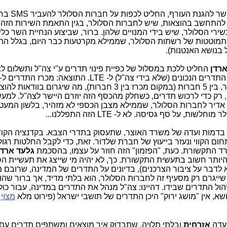
בהיותו גם השר להגנת
לי להתחשב בהוצאות, שיש לחברות הסלולר, בגין התאמת השירות הזה 
רי הסלולר, שיש בידי המנויים שלהן. ברור, שביצוע הנחיית השר כל
להתמוטטות של רשתות הסלולר, שממילא מקרטעות כבר היום, בגלל ה
 בנושא האנטנות).
ארדן
החליט ללכת במסלול של כפיית פינוי תדרים ע"י צה"ל ותשלום ל
לתחרות חריפה על התדרים הנחשקים יותר, בין 5 חברות (במקום מכרז בין 3 חברות), מה שיגרום 
, רק כדי לרכוש תדרים, כשחלק מהכסף הזה יוזרם היישר לצה"ל. למעש
י אדיר לחברות הסלולר, שממילא מצבן הכספי לא מזהיר, בלשון המעט
לשות, על סף גסיסה. לא ל- LTE הזה התפללנו...
בדמות ועדה של משרד האוצר, שתעסוק בתדרי הצבא. בקדנציה הקו
הקווי ונעזר בייעוץ של חברת שלדור. זאת, כדי לקבל החלטות רגול
 התקשורת. כעת, "הפזמון" הזה חוזר על עצמו, בהסכמת
גלעד ארדן
ותר חשוב בתעשית התקשורת. כך, לא יהיה מי שייצג את תעשיית הס
דבר על ציבור הצרכנים), בדיונים על התדרים של המדינה, שרובם מצ
 שייגרם רק מסעיף זה לחברות הסלולר, הוא בלתי מדיד, אך ברור שהו
הול התדרים שבידו. דהיינו: צה"ל מנהל את התדרים במדינה, עבור כול
א, אין "מושג ירוק" היכן התדרים של תושבי ישראל (פירוט מלא
מצוי
ב
ועדה
אזרחית
ובלתי תלויה, שתבדוק איך מוצאים ומשתפים תדרים עם 