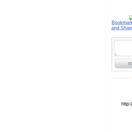
הפכו לפתע לטובת
הנאה שהיא מיסודות
עבירת השוחד? -
כאן
שערוריית הקנס הענק
על בזק וחשיפת
"תעודת הביטוח" של
נתניהו בתיק 4000 -
כאן
ערוץ 20: "תיק תפור":
אבי וייס חושף את
מחדלי "תיק 4000" -
כאן
התבלבלתם: גיא פלד
הפך את כחלון, גבאי
ואילת לחשודים
המרכזיים בתיק 4000 -
כאן
פצצות בתיק 4000:
האם היו בכלל
התנגדויות למיזוג
בזק-יס? -
כאן