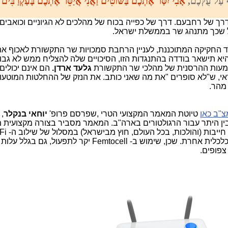
ף עַל עֻלְּכֶם,
אָבִי יִסַּר אֶתְכֶם בַּשּׁוֹטִים וַאֲנִי אֲיַסֵּר אֶתְכֶם בָּעַקְרַבִּים
"
ך של רחבעם. דרך של כפייה בכוח של מהלכים לא הגיוניים וכואבים
ל שכך מתנהג שר בממשלת ישראל.
ד החקיקה המתוכננת, לעניין הרחבת סמכויות שר התקשורת לאכוף את
יא תישאר בודדה בהתנגדות הזו, הסיכויים שלה להצליח ממש לא גבוה
מעות ההרסנית של מהלכי שר התקשורת
גלעד ארדן.
הם אינם יכולים
ודאי, ש"לא סופרים "את מה שאני כותב. את הנזק של ההחלטות המוטעו
 מהר.
צ"ב כאן
טיוטת המאמר המקצועי הטרי ,שפרסם פרופ'
יוחאי בנקלר
,
ין היתר עבור הרגולטורים בארה"ב. המאמר מסביר בצורה מקצועית מ
העתיד הוא ב- WiFi ומדוע חברות הסלולר חי
ברשתות שלהן. אין להן בכלל אלטרנטיבה כלכלית אחרת. שכן, שימוש ב- Femtocell יקר לתפ
צפופים.