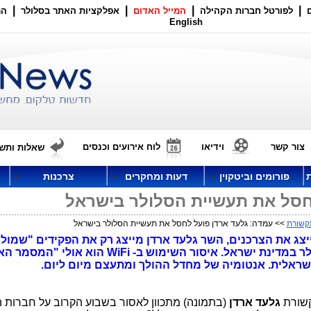
|
|
|
|
לפורטל חברות הקהילה
המייל האדום
אפלקציות האתר בסלולר
הר
English
צור קשר
וידיאו
לוח אירועים וכנסים
שאלות ותשו
פורומים וביטקוין
דעות ומחקרים
צרכנות
חסל את תעשיית הסלולר בישראל
קשורת
>> עמדה: גלעד ארדן פועל לחסל את תעשיית הסלולר בישראל
יצג את הצרכנים, השר גלעד ארדן מייצג רק את הפקידים "שמולי
באף" במסלול של חיסול תעשיית הסלולר במדינת ישראל. איסור השימוש ב- WiFi הוא או
שראלית. אנטומיה של מחדל ההולך ומתעצם מיום ליום.
קשורת
גלעד ארדן
(בתמונה) מתכוון לאסור בשבוע הקרוב על חברות