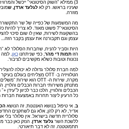
3) ממילא "השוק הסיטונאי" ייכשל והמרווי
שעיניו בראשו. רק לא
לגלעד ארדן, ש
מובל
מוזרה.
מה המשמעות של כפייה של שר התקשורת ע
הסיטונאי"? פשוט מאוד. לא צריך להיות כל
בהשקעות לשירות, שאין לו שום סיכוי להצל
עצמן וגם תקבורנה את עצמן בקבר הזה...
היות וסביר להניח, שחברות הסלולר לא "ת
הזו
תמות די מהר
, כפי שניתחנו
כאן
. למה 
נכונות וטובות כשלא מקשיבים לציבור.
למה חברת סלולר גדולה לא יכולה להצליח 
הטלוויזיה ב- OTT מצליחים ב
מקרה, שירות ה- OTT הוא 
כל הרעיון ליצור תחרות באמצעות חברות הס
ב
. אי טיפול בנושא האנטנות. זה הנושא
הכי
אדיר, לא רק להן, אלא גם לשחקנים החדש
סלולרית חדשה בישראל. אין סלולר בלי א
ללשכת השר
גלעד ארדן
. הנזק כאן כבר מ
תתמוטטנה. זה לא דבר תיאורטי.