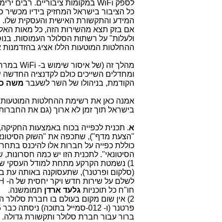
לספק WiFi במקומות ציבוריים. רבי
כל הציבור בישראל המחזיק בידיו מכשיר 
אם בזק תצא מהשירות הזה, כל מאות האלפ
ולעלות" על רשתות הסלולר העמוסות. בנוס
ההחלטות המוטעות הללו אציג בהזדמנות 
מהלך זה 
ומחדלים השייכים כולם לקדנציה החדשה 
הקודמת, בניהולו של השר לשעבר
משה כח
אמנה כאן את רשימת ההחלטות המוטעות ו
בישראל תוך זמן לא ארוך (גם את החברות
א
. תכנית לכפייה בכוח באמצעות החקיקה,
"הצעת מדף"), שתכפה את "השוק הסיטונאי
הסיטונאי". לתכנית הזו יש כמה חסרונות,
(סלקום ופרטנר), שתעסוקנה באותה עת ב"ש
חו"ח כל תוכניות
גלעד ארדן
תמומשנה.
2) אין שום מקום בעולם בו חברת סלולר הצ
פרטנר (ו- 012-סמייל בתוכה) ניסתה כבר 5 פעמים להיכנס לתחרות בתחום הטלוויזיה
ברור עבור חברת סלולר ותקשורת גדולה.