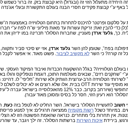
חה היחידה מתעלול הזוי זה (ובגדול) היא קבוצת בזק. זה ברור כשמש לכ
 באף ע"י קבוצת פקידים חסרי הבנה בעולם התקשורת ובעלי אג'נדה 
ל סלקום ופרטנר להיכנס לתחרות בתחום הטלוויזיה באמצעות ה"שו
כלן כדי להבין זאת: זריקת עשרות עד מאות מיליוני ש"ח לפח ע"י חברו
יח. כך,
גלעד ארדן
מעוניין, שחברות הסלולר תכרינה במו ידיהן את ה
יפולנה בפח", שטומן להן השר
גלעד ארדן
, אזי יש סיכוי סביר ותקווה
כל זה קורה? כי השר
לא מקשיב לציבור
. פשוט מאוד. אי אפשר לקבל 
בעולם הטלוויזיה? בגלל ההשקעות הכבדות ואיבוד המיקוד העסקי. שי
עולם בעיקר ע"י "שחקנים רזים", שבאים מעולמות התוכן, דוגמת נטפליקס והולו 
שירות "משלים" לשירותי הטלוויזיה הרב-ערוצית הוותיק ולא שירות "חליפי" לו. דהיינו
מתנתק משירותי חברות הכבלים והלויין. הוא מוסיף עוד שירות OTT בבית. אלו שלא רוצים או לא יכולי
הכבלים והלוויין, הלכו כבר לכיוון ל"עידן +" החופשי (שיורחב בקרוב. כבר 12% מהאוכלוסייה ביש
לולר הוא רעיון הזוי, חסר כל בסיס ומסוכן מאוד עבורן.
 חשוב
לתעשיית הסלולר בישראל. השר החליט לא לטפל בזה
כעת
. ה
ים. במיוחד כשכל
רשות מקומית
ממציאה תרגילים: איך למנוע פריסת
נטנות. אין תחרות בלי מתחרים. כנראה שהאמת הפשוטה הזו לא הצלי
ורגש, בירידת
איכות השירות
ברשתות הסלולר. זה ילך ויגבר, עד שהר