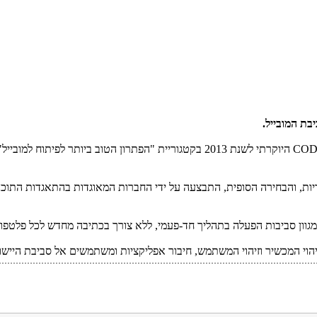
בת המובייל.
COD
היוקרתי לשנת 2013 בקטגוריית "הפתרון הטוב ביותר לפיתוח
טים בלתי תלוי הגדיר רשימה בת 100 מועמדים סופיים ב- 27 קטגוריות, והבחירה הסופית, התבצעה על ידי הח
במגוון סביבות הפעלה בתהליך חד-פעמי, ללא צורך בכתיבה מחדש לכל פלטפ
י המכשיר וזיהוי המשתמש, חיבור אפליקציות ומשתמשים אל סביבת היישומי