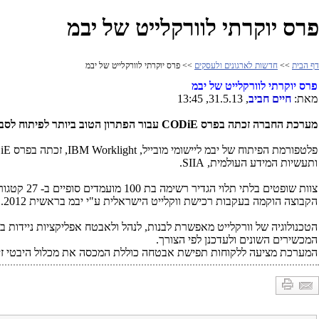
פרס יוקרתי לוורקלייט של יבמ
דף הבית
>>
חדשות לארגונים ולעסקים
>> פרס יוקרתי לוורקלייט של יבמ
פרס יוקרתי לוורקלייט של יבמ
מאת:
חיים חביב
, 31.5.13, 13:45
מערכת החברה זכתה בפרס
CODiE
עבור הפתרון הטוב ביותר לפיתוח לסבי
פלטפורמת הפיתוח של יבמ ליישומי מובייל,
IBM Worklight
, זכתה בפרס
iE
ותעשיות המידע העולמית,
SIIA
.
צוות שופ
הקבוצה הוקמה בעקבות רכישת ווקלייט הישראלית ע"י יבמ בראשית 2012.
הטכנולוגיה של וורקלייט מאפשרת לבנות, לנהל ולאבטח אפליקציות ניידות 
המכשירים השונים ולעדכנן לפי הצורך.
המערכת מציעה ללקוחות תפישת אבטחה כוללת המכסה את מכלול היבטי זיהו