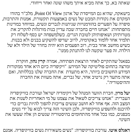
שאתה בא, כך אתה מביא איתך משהו שונה ואחר וייחודי.
בישאקה, שהיא גם המייסדת של ארגון
Point Of View
, מלכ"ר בהודו
המקדם את נקודות המבט של נשים באמצעות תקשורת, אמנות והתרבות,
סיפרה על הפערים בהזדמנויות שניתנות לגברים ונשים, במיוחד במדינות
מתפתחות: "אנחנו חיים בחברה שבה עדיין בנות מורגלות להקריב את
מטרותיהן ושאיפותיהן לטובת הגרים. כשלמשפחה יש כסף לשלוח רק
תלמיד אחד ללמוד באקדמיה, לרוב יעדיפו להשקיע בבנים ולא בבנות.
כשיש מחשב אחד בבית, רוב הפעמים הוא יהיה בחדר של הילד ולא של
הילדה. זה פער שקשה לנו להתנתק ממנו".
בפאנל שהתקיים לאחר הרצאת הפתיחה, אמרה
קרין נהון
, חוקרת
ומרצה בתחום פוליטיקה של המידע: "ויקיפדיה כיום היא אחד ממקורות
המידע החשובים ביותר, היא מתעדת את החברה שלנו בכללותה, ואם
אתה מתעד רק נרטיב אחד, של גברים, אתה מעוות את החברה
וההיסטוריה".
יעל מרון
, חברת הוועד המנהל של ויקימדיה ישראל ועורכת בוויקיפדיה
העברית: "אנחנו צריכים לשאול את עצמנו על מי האחריות לשנות את
המצב הזה. אף אחד לא חושב שנשים צריכות להפוך להיות גברים כדי
להיכנס ולהשפיע בוויקיפדיה, ולכן השינוי הזה צריך לבוא על ידי נשים
מבפנים, כמו בכל אחד מהתחומים בהיסטוריה שנשים הן אלה שעשו את
השינוי.
דאגלס איטו
, עורכת בוויקיפדיה: "נשים משאירות נשים בוויקיפדיה. אמנם