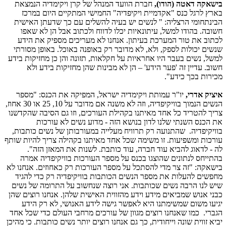
בישאקה דאטה (הודו),
חברת הוועד המנהל של קרן ויקימדיה הנמצאת
בארץ לרגל כנס "אקדמיית ויקיפדיה" החמישי המתקיים היום במרכז
הבינתחומי הרצליה: " לנשים יש בעיה להשלים עם כך שדעתן האישית
חשובה. בהודו למשל, עיתונאיות יכלו לדווח ולכתוב אבל הן לא שאפו
לכתוב את טור המערכת בעיתון. אנחנו לא מעריכים מספיק את הידע
שנשים יכולות לספק, ולא, לא מדובר רק באופנה באוכל. באופן מסורתי
למשל, נשים בעבר היו אחראיות על חקלאות, תזונה והן כן מחזיקות בידע
חשוב. עדיין זה 'פער הידע' – הן לא מבינות שהן מחזיקות בידע ולא
מכירות בכך כידע".
איציק אדרי,
יו"ר עמותת ויקימדיה ישראל, המפיקה את הכנס: "מספר
הנשים הנמוך בוויקיפדיה, וזה לא משנה אם מדובר על 10, 25 או 30 אחוז,
צריך להטריד כל אחד מאיתנו בקהילת העורכים, וזו גם הסיבה שהקדשנו
את הכנס השנתי שלנו לדון בנושא הזה - מדוע נשים לא עורכות
בוויקיפדיה. שהתנועה רק תרוויח מעלייה במעורבותן של נשים כותבות,
עורכות ומשפיעות. זו משימה שכל אחד מאיתנו בקהילה צריך להיות שותף
לה - לדאוג להביא עוד חברה, עוד כותבת. לשנות את המאזן הזה".
בהתייחס לנתונים שהוצגו בכנס על מספר העורכות בוויקיפדיה אמרה
בישאקה: "זה צר מדי להסתכל על מספר העורכות רק כאחוזים. אנחנו לא
מחפשים להעלות את מספר הנשים הכותבות בוויקיפדיה רק כדי להגיד
שיש לנו הרבה נשים שכותבות. אני רוצה שנחשוב על התרומה של נשים
כבני אנוש שמביאים מידע וידע מהזווית האישית שלהן. אנחנו רוצים שהן
יגיעו משום שמשימתנו היא לאפשר גישה לידע האנושי, לא רק הידע
הגברי. כמו שאנחנו רוצים מגוון של עורכים מרחבי העולם כדי שכל אחד
יביא זווית שונה וייחודית, כך גם אנחנו רוצים יותר נשים כותבות. כי מהיכן