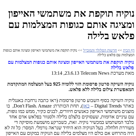
נוקיה תוקפת את משתמשי האייפון
ומציגה אותם כגופות המצלמות עם
פלאש בלילה
דף הבית
>>
חדשות הסלולר והמובייל
>> נוקיה תוקפת את משתמשי האייפון ומציגה אותם כגופות
המצלמות עם פלאש בלילה
נוקיה תוקפת את משתמשי האייפון ומציגה אותם כגופות המצלמות עם
פלאש בלילה
מאת מערכת
Telecom News
23.6.13, 13:14
נוקיה השיקה סרטון פרסומת הזוי ללומיה 925 בעל המצלמה המתקדמת
המאפשרת צילום בלילה ללא פלאש.
נוקיה השיקה בסוף השבוע סרטון פרסומת (ראו כתבה נרחבת באנגלית
באתר
Digital Trends
–
כאן
), תחת הכותרת:
Don't Flash. Amaze
, בו
מוצגים משתמשי האייפון כאנשים חיוורים, לבנים כקיר, ממש כמו גופות,
עם עיניים אדומות, שעסוקים בלצלם בלילה ולסנוור בפלאש אדם אחד
בלבד המשתמש במכשיר נוקיה. זאת, כשברקע מושמעת מוסיקה די
מעוררת חלחלה. בעל הנוקיה הוא היחיד שנראה נורמלי. המסר: כל זה לא
היה מתרחש אם כולם היו מצלמים בלילה עם הנוקיה במקום עם האייפון