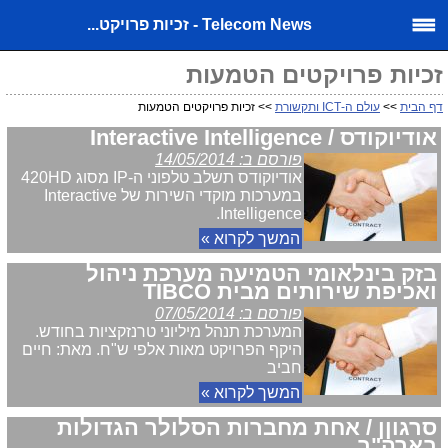
Telecom News - זכיות פרויקט...
זכיות פרויקטים הטמעות
דף הבית
>>
עולם ה-ICT ותקשורת
>> זכיות פרויקטים הטמעות
אודיוקודס / Interactive Intelligence
פורסם ב: 14/05/2014
אודיוקודס תשלב טלפוני ה-IP מסוג 420HD
במערכות מוקדי השירות של Interactive
Intelligence.
המשך לקרוא »
בזק בינלאומי הטמיעה מערכת ניהול
ואכיפת שירותים מבית TIBCO
פורסם ב: 07/05/2014
המערכת תנהל מיליוני טרנזקציות בחודש.
היקף הפרויקט מאות אלפי ש"ח. מאת: חיים
חביב
המשך לקרוא »
סרגוןן / אחת מחברות הסלולר הגדולות
בארה"ב