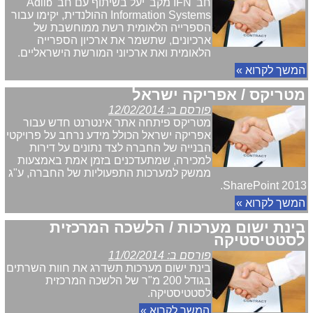
חב' IFN מקב' יעל בשיתוף עם חב' Adlib
Information Systems ההולנדית, יקימו עבור
הספרייה הלאומית רשת ממוחשבת של
ארכיונים, שתשמר את ארכיון הספרייה
הלאומית ואת ארכיוני המורשת הישראליים.
המשך לקרוא »
מטריקס / אפריקה ישראל
פורסם ב: 12/02/2014
מטריקס פיתחה אתר אינטרנט חדש עבור
אפריקה ישראל הכולל מידע נרחב על פרויקטי
הבנייה של החברה לצד נתונים על דירות
למכירה, שמתעדכנים בזמן אמת באמצעות
ממשק למערכות התפעוליות של החברה, ע"ג
2013 SharePoint.
המשך לקרוא »
בינת ישום מערכות / הלשכה המרכזית
לסטטיסטיקה
פורסם ב: 11/02/2014
בינת ישום מערכות תשדרג את חוות השרתים
בגודל 200 מ"ר של הלשכה המרכזית
לסטטיסטיקה.
המשך לקרוא »