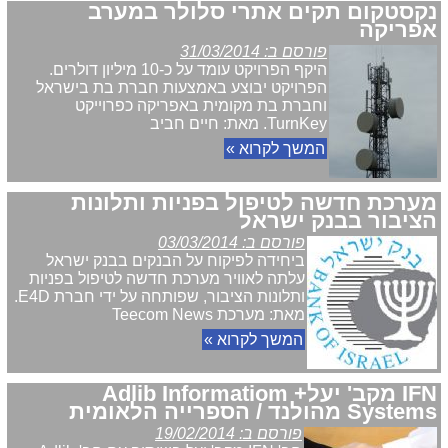
נקסטקום תקים אתרי סלולר במערב
אפריקה
פורסם ב: 31/03/2014
היקף הפרויקט עומד על כ-10 מיליון דולרים.
הפרויקט יבוצע באמצעות חברת בת בישראל
וחברת בת מקומית באפריקה כפרוייקט
TurnKey. מאת: חיים חביב
המשך לקרוא »
מערכת חדשה לטיפול בפניות ותלונות
הציבור בבנק ישראל
פורסם ב: 03/03/2014
ביחידה לפיקוח על הבנקים בבנק ישראל
עלתה לאוויר מערכת חדשה לטיפול בפניות
ותלונות הציבור, שפותחה על ידי חברת E4D.
מאת: מערכת Teecom News
המשך לקרוא »
IFN מקב' יעל+ Adlib Informatiom
Systems מהולנד / הספרייה הלאומית
פורסם ב: 19/02/2014