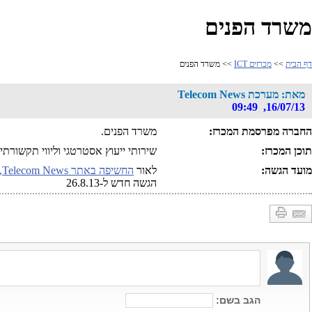
משרד הפנים
דף הבית
>>
מכרזים ICT
>> משרד הפנים
מאת: מערכת Telecom News
16/07/13, 09:49
החברה מפרסמת המכרז:
משרד הפנים.
תוכן המכרז:
שירותי ייעוץ אסטרטגי וליווי תקשורתי
מועד הגשה:
לאור
החשיפה באתר Telecom News, בדבר מכרז "תפור" זה
הגשה חדש ל-26.8.13