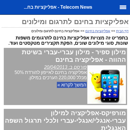
Telecom News - אפליקציות בח...
אפליקציות בחינם לתרגום ומילונים
דף הבית
>>
אפליקציות בחינם
>> אפליקציות בחינם לתרגום ומילונים
בתפריט זה מצויות אפליקציות בחינם לתרגומים משפות
שונות, סוגי מילונים שונים, הפקת תקצירים מטקסטים
ועוד.
מילון ספיר - מילון עברי-עברי בשיטת
ההווה - אפליקציה בחינם
פורסם ב: 20/04/2013
אפליקציה בחינם לאייפון להורדת 50%
מכלל 220,000 הערכים במילון.
המשך לקרוא »
מורפיקס-אפליקציה למילון
עברי-אנגלי/אנגלי-עברי ולכלי תרגול השפה
האנגלית