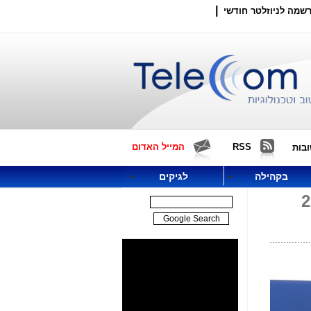
|
שמה לניוזלטר חודשי
RSS
המייל האדום
בות
בקהילה
לגיקים
2560X14