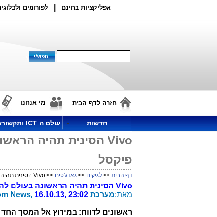
|
אפליקציות בחינם
לפורומים ולבלוגים
מי אנחנו
חזרה לדף הבית
חדשות
עולם ה-ICT ותקשורת
פיקסל
דף הבית
>>
לגיקים
>>
גאדג'טים
>> Vivo הסינית תהיה הראשונה בעולם להציג פאבלט 2K של 2560X1440 פיקסל
Vivo הסינית תהיה הראשונה בעולם להציג פאבלט 2K של 2560X1440 פיקסל
מאת:
מערכת
16.10.13, 23:02
om News,