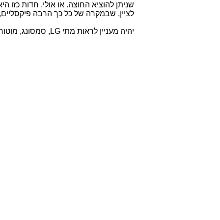
שניתן להוציא החוצה. או אולי, חדות כזו 
לציין, שבמקרה של כל כך הרבה פיקסליים
יהיה מעניין לראות מתי LG, סמסונג, מוטורולה או HTC תגבנה עם מכשיר Quad HD משלהן.