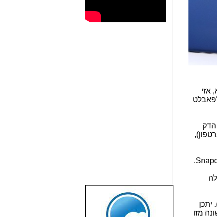
נץ, אם יעשה שימוש במוצר של LG, ואם לא, אזי
"פאבלט
טרפון הדק
כסמארטפון),
א יוכלה
שבוע טוב לכל
 זאת?). יתכן
הגולשים באשר
נה מזו