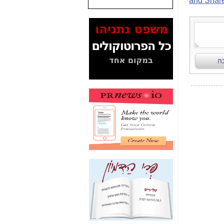
שנתנו לסלקום? -
כאן
המסמכים בנושא בזק-
Yes (תיק 4000)
מוכיחים "תפירת תיק"
לאיש הלא נכון! -
כאן
עובדות ומסמכים
המוסתרים מהציבור:
האם ביבי כשר
תקשורת עזר לקב'
בזק? -
כאן
מה מקור ה-Fake
News שהביא לתפירת
תיק לביבי והעלמת
החשודים הנכונים -
כאן
אחת הרגליים של "תיק
4000 התפור"
התמוטטה היום
בניצחון (כפול) של בזק
-
כאן
איך כתבות מפנקות