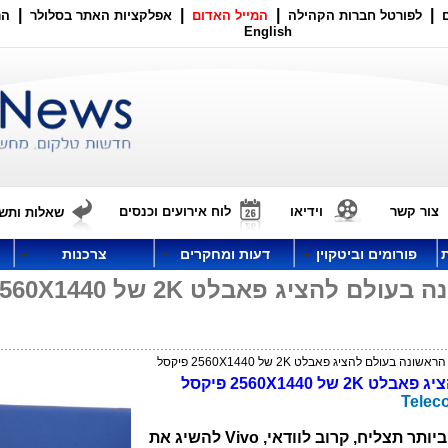
|
|
|
|
לפורטל חברות הקהילה
המייל האדום
אפלקציות האתר בסלולר
הר
English
צור קשר
וידיאו
לוח אירועים וכנסים
שאלות ותשו
פורומים וביטקוין
דעות ומחקרים
צרכנות
Vivo הסינית תהיה הראשונה בעולם להציג פאבלט 2K של 40
Telec
ראשונים לדווח: במירוץ אל המסך החד ביותר תצליח, קרוב לוודאי, Vivo להשיג את