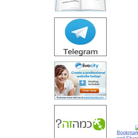
חשיפת חשד לשחיתות
הדומה לזו של "תיק
4000" אך בתחום
הסלולר -
כאן
חשיפת מה שלא
רוצים שתדעו בעניין
פריסת אנלימיטד
(בניחוח בלתי נסבל) -
כאן
חשיפה: איוב קרא
אישר לקבוצת סלקום
בדיוק מה שביבי אישר
ל-Yes ולבזק -
כאן
האם השר איוב קרא
היה צריך בכלל לחתום
על האישור, שנתן
לקבוצת סלקום? -
כאן
האם ביבי וקרא קבלו
בכלל תמורה עבור
ההטבות הרגולטוריות