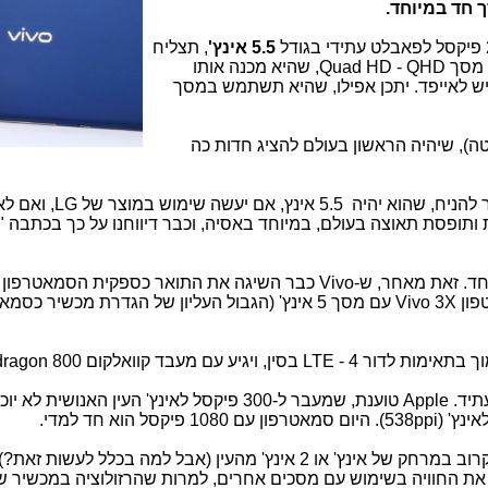
5.5 אינץ'
, תצליח
ר יש לאייפד. יתכן אפילו, שהיא תשתמש במסך
ה),
שיהיה הראשון בעולם להציג חדות כה
לא ידוע באיזה גודל מסך הוא יגיע, אך סביר להניח, שהוא יהיה 5.5 אי
ת ותופסת תאוצה בעולם, במיוחד באסיה, וכבר דיווחנו על כך בכתבה 
ראוי לציין, שהפאבלט אמור להיות דק במיוחד. זאת מאחר, ש-Vivo כבר השיגה את התואר כספקית הסמא
. מדובר בסמארטפון Vivo 3X עם מסך 5 אינץ' (הגבול העליון של הגדרת מכשיר 
ם מעבד קוואלקום Snapdragon 800.
מעניין לאיזה נקודה תגיע חדות המסכים בעתיד. Apple טוענת, שמעבר ל-300 פיקסל לאינץ' העין האנושית ל
בכל מקרה, המסך יהיה חד מאד בראיה מקרוב במרחק של אינץ' או 2 אינץ' מהעין (אבל למה בכלל לעשות
ת החוויה בשימוש עם מסכים אחרים, למרות שהרזולוציה במכשיר שו