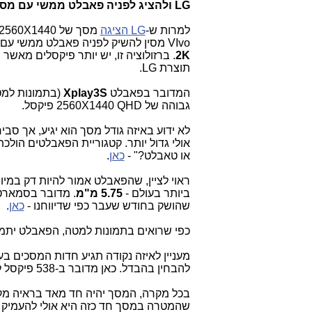
LG ולהציג לפניה פאבלט ממשי עם מסך חד במיוחד.
למרות ש-
LG הציגה
מסך של 2560X1440 פיקסל לפאבלט עתידי בגודל
VIvo מסין להשיק לפניה פאבלט ממשי עם מסך Quad HD - QHD, שהיא מכנה אותו
2K
. ברזולוציה זו, יש יותר פיקסלים מאש
תוצרת LG.
המדובר בפאבלט
Xplay3S
(בתמונות למט
גבוהה של 2560X1440 QHD פיקסל.
אולי גדול יותר. קטגוריית הפאבלטים הולכ
או טאבלט?" -
כאן
.
ביותר בעולם -
5.75
מ"מ
שהושק בחודש שעבר כפי שדיווחנו -
כאן
.
כפי שרואים בתמונות למטה, הפאבלט יתמוך בתאימות לדור 4 - LTE בסין, ויגיע ע
להבחין בהבדל. כאן מדובר ב-538 פיקסל לאינץ' (538ppi). היום סמאטרפון עם 1080 פיקסל הוא חד למדי.
שהמטרה במסך חד כזה היא אולי להעמיק א