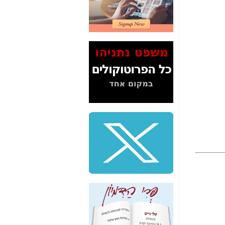
2" על תעלולי השר
משה כחלון -
כאן
המשך חשיפת הבלוף
ששמו "מהפיכת
הסלולר" ואיך מסרסים
את הנתונים לציבור -
כאן
סיכום ביקור בסיליקון
ואלי - למה 3 הגדולות
משקיעות ומפתחות
באותם תחומים -
כאן
שלמה פילבר (עד
לאחרונה מנכ"ל משרד
התקשורת) - עד
מדינה? הצחקתם
אותי! -
כאן
"יש אפליה בחקירה"?
חשיפה: למה השר
משה כחלון לא נחקר
עד היום? -
כאן