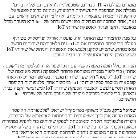
מומחים בעולם ה-
IT
סבורים, שטכנולוגיית 'האינטרנט של הדברים'
מובילה את המהפכה התעשייתית הרביעית, וטומנת בחובה פוטנציאל
לחדשנות דרמטית בתעשיות הקיימות, ואף ליצירת שווקים חדשים. עם
זאת, אחד המחסומים הגדולים בפני יישום נרחב של
IoT
הוא היעדר מודל
מאובטח, תקני ופתוח לאספקת שירותי
IoT
.
על מנת להתמודד עם האתגר הזה, פועלות אורקל ופריסקייל בשיתוף
פעולה כדי לפתח במהירות את ה-
IoT
עם פלטפורמת שירותים חדשה
ומאובטחת, שתסייע לתקנן ולגבש את האספקה והניהול של שירותי
IoT
לשוקי מיכון הייצור והתעשייה וכן הבית החכם.
הפתרון כולל תוכנה מקצה לקצה עם תוכן שער אחוד (פלטפורמת "קופסה
אחת") כדי ליצור מסגרת משותפת פתוחה לאספקה וניהול מאובטח של
שירותי
IoT
. "קופסה" (או שער שירות) מובנית בפלטפורמה יכולה לאחד
קופסאות ממספר ספקי שירותי
IoT
במכשיר אחד. פלטפורמת הקופסה
האחת תסייע לפשט ולאבטח אספקת שירותי
IoT
למשתמשי הקצה בבית
ובארגון, כדי לתמוך בפריסה מהירה של מערך נרחב של שירותי
IoT
חדשניים.
שמואל ברקן
, מנכ"ל משותף בפריסקייל ישראל: "פלטפורמת הקופסה
האחת מהווה אבן דרך משמעותית בהתפתחות האינטרנט של הדברים,
ויוצרת פלטפורמה תקנית ומאובטחת לספקי שירותים כדי להנהיג במהירות
ובאופן חסכוני הבחנה בין שירותי
IoT
. תיק המוצרים הנרחב של פריסקייל
לפתרונות עיבוד משובצים ניתנים להרחבה ובטוחים הוא אידיאלי כדי
ליצור את הגשר הקריטי הזה לתקנים משותפים עבור תשתית IoT".