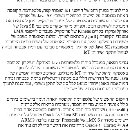
כדי לתמוך במגוון רחב של חיישני
IoT
וצומתי קצה, פלטפורמת הקופסה
האחת מבוססת על היישום הפופולרי משובץ
Java SE
של אורקל
והביצועים המשובצים והאבטחה של מעבדי פריסקייל. ניתן להתאים את
המערכת לשווקים רבים, ולפרוס מיקרו-בקרים משובצי
Java SE
של
אורקל ומיקרו-בקרים
Kinetis
של פריסקייל, מעבדים ליישומי
i.MX
ומעבדי תקשורת
QorIQ
, בהתאם לצורך. יכולות האבטחה בשבב של
משפחות הסיליקון הללו, עם מאפייני האבטחה של גישות ברמת המערכת
ומשובצות
Java SE
של אורקל, מאפשרים סביבה עם רמת אבטחה גבוהה
לניהול התקני ושירותי
IoT
.
ננדיני רמאני
, סמנכ"ל פיתוח פלטפורמת
Java
באורקל: "עיקרון הקופסה
האחת מספק מענה לדרישה לפלטפורמה משותפת היכולה לתמוך
באספקה וניהול של שירותי
IoT
מובדלים. הארכיטקטורה הגמישה של
Java
עונה על הדרישות הללו עם מכונת וירטואלית ברמת אבטחה גבוהה
המותאמת באופן ייחודי כמעט לכל סוג של התקן משובץ, ומתוכננת לתמוך
בעדכונים והורדות מרחוק של יישומים".
היישום הראשוני של פלטפורמת הקופסה האחת תומך ביישומים ביתיים,
כולל אנרגיה חכמה, מדידה חכמה, מערכות בריאות אלקטרונית
(
Telehealth
) ושירותי בית חכם אחרים. היישום בקופסה אחת בבית
מבוסס על מערכות משובצות
Java SE
של
Oracle
ומופעל על ידי מעבד
יישומים מסדרה
i.MX 6
של
Freescale
המובנה בליבה
ARM®
Cortex™-A9
. ו-
Oracle
מרחיבות את הקשר כדי לקדם עוד את