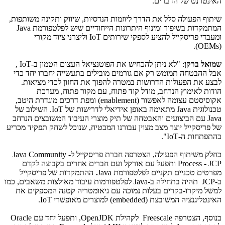
האינטרנט של הדברים.
שיתוף הפעולה סלל את הדרך ליוזמות הנדסיות, שיווק ותקינה משותפות,
המתמקדות בשיפור ומינוף היתרונות הייחודיים שיש לפלטפורמת
Java
ומעבדי פריסקייל להציע לספקי שירותים
IoT
וליצרני ציוד מקורי
).
OEMs
(
שמואל ברקן
: "לא ניתן להכחיש את הפוטנציאל העצום הטמון ב-
IoT
,
אבל ההבטחה תמומש רק אם גורמים מובילים בתעשייה יחברו יחד כדי
לבצע את הפעולות הדרושות במטרה להפוך את החזון לכדי מציאות.
הודות לאימוץ הנרחב, מודל קוד פתוח, עם מקור פתוח, מערכת
אקוסיסטם עצומה לאפשור (
enablement
) ומפת דרכים מוגדרת היטב,
טכנולוגית
Java
מתאימה באופן אידיאלי לדרישות של
IoT
. השילוב של
Java
עם הביצועים והאבטחה של תיק מוצרי העיבוד המשובצים הנרחב
של פריסקייל יוצר מצב מצוין עבורנו המבטיח, שנוכל לשחק תפקיד מכריע
בהתפתחות ה-
IoT
".
כחלק משיתוף הפעולה, הצטרפה חברת פריסקייל ל-
Java Community
Process - JCP
ותפעל עם אורקל ועם חברים אחרים בקבוצה לקדם
מפרטים טכניים תקניים לפלטפורמת
Java
. ההתמקדות של פריסקייל
ב-
JCP
תהיה בתחילה ב-
Java
לפלטפורמות עיבוד מאולצות משאבים, כמו
למשל מיקרו-בקרים בעלות נמוכה עם גיאומטריה קטנה המספקים את
האינטליגנציה המשובצת (
embedded
) למוצרים מאופשרי
IoT
.
בנוסף, הצטרפה
Freescale
לקהילת
OpenJDK
, ותפעל יחד עם
Oracle