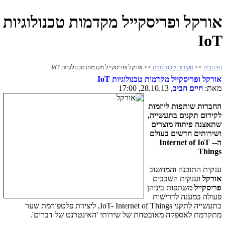
אורקל ופריסקייל מקדמות טכנולוגיות
IoT
דף הבית
>>
סקירות טכנולוגיות
>> אורקל ופריסקייל מקדמות טכנולוגיות IoT
אורקל ופריסקייל מקדמות טכנולוגיות
IoT
מאת:
חיים חביב
, 28.10.13, 17:00
החברות שותפות ליוזמות
לקידום תקנים בתעשייה,
שתאצנה פיתוח מוצרים
ושירותים חדשים בעולם
ה-
IoT -
Internet of
Things
ענקית התוכנה והמחשוב
אורקל
וענקית השבבים
פריסקייל
משתפות ביניהן
פעולה במענה לדרישות
בתעשייה לתקני
IoT- Internet of Things
, ליצירת פלטפורמת שער
מתקדמת לאספקה מאובטחת של שירותי 'האינטרנט של דברים'.