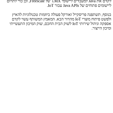
לקדם את
Java
למעבדים ליישומי
i.MX
של
Freescale
, וכן כדי לתרום
ליישומים פתוחים של
Java APIs
עבור
IoT
.
בנוסף, תשתפנה פריסקייל ואורקל פעולה ביוזמות טכנולוגיות להאיץ
ולפשט פיתוח מוצרי
IoT
מהדור הבא. המאמץ המשותף עשוי לקדם
אספקה וניהול שירותי
IoT
לשוק הבית החכם, שוק המיכון התעשייתי
ומיכון הייצור.