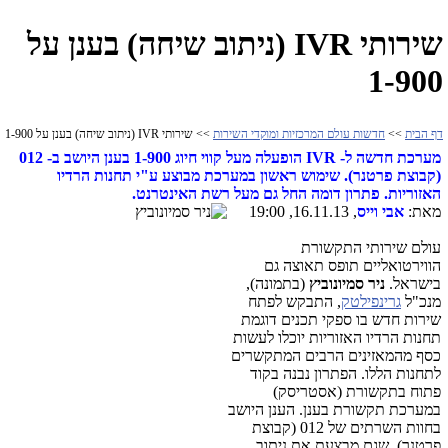
שירותי IVR (ניתוב שיחה) בענן על
1-900
דף הבית
>>
חדשות עולם המרכזיות ומוקדי השירות
>> שירותי IVR (ניתוב שיחה) בענן על 1-900
מערכת חדשה ל- IVR הופעלה מעל קווי חיוג 1-900 בענן היושב ב- 012
(קבוצת פרטנר). שימוש ראשון במערכת מבוצע ע"י תחנות הרדיו
האזוריות. פתרון דומה החל גם מעל רשת האינטרנט.
מאת:
אבי וייס
, 16.11.13, 19:00
עולם שירותי התקשורת
הווירטואליים תופס תאוצה גם
בישראל.
ניר סמיונוביץ
(בתמונה),
מנכ"ל
גרינפילטק
, התבקש לפתח
שירות חדש בו ספקי תכנים דוגמת
תחנות הרדיו האזוריות יוכלו לעשות
כסף מהמאזינים הרבים המתקשרים
לתחנות הללו. הפתרון נבנה בקוד
פתוח בתקשורת (אסטריסק)
במערכת תקשורת בענן. הענן היושב
בחוות השרתים של 012 (קבוצת
פרטנר), שגם מבצעת את ניתוב