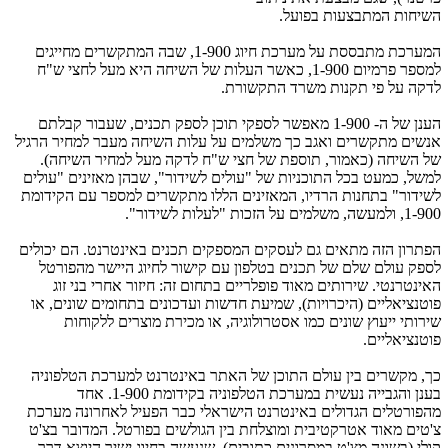
השיחות המתבצעות בפועל.
המערכת מתבססת על מערכת חיוג 1-900, שבה המתקשרים מחייגים
למספר פרמיום 1-900, כאשר העלות של השיחה היא מעל לחצי ש"ח
לדקה על פי תקנות משרד התקשורת.
הענן של ה- 1-900 מאפשר לספקי תוכן לספק תכנים, שעבור קבלתם
אנשים מתקשרים ואגב כך משלמים על עלות השיחה מעבר למחיר הרגיל
של השיחה (כאמור, תוספת של חצי ש"ח לדקה מעל למחיר השיחה).
למשל, כמעט בכל התוכניות של "עולים לשידור", שבהן מאזינים "עולים
לשידור" בתחנות הרדיו, המאזינים הללו מתקשרים למספר עם הקידומת
1-900, ולמעשה, משלמים על הזכות "לעלות לשידור".
הפתרון הזה מתאים גם לעסקים המספקים תכנים באינטרנט. הם יכולים
לספק עולם שלם של תכנים בטלפון עם קישור לחיוג היישר מהפורטל
האינטרנטי. שירותים מאוד פופלריים בתחום זה: חיזור אחרי בני זוג
פוטנציאליים (היכרויות), שמיעת חדשות ועדכונים בתחומים שונים, או
שירותי ייעוץ שונים כמו אסטרולוגיה, או מכירת מוצרים ללקוחות
פוטנציאליים.
כך, מקשרים בין עולם התוכן של האתר באינטרנט למערכת הטלפוניה
בענן והגבייה נעשית במערכת הטלפוניה בקידומת 1-900. אחד
מהפורטלים הגדולים באינטרנט הישראלי כבר הפעיל לאחרונה מערכת
צ'טים מאוד אטרקטיבית ומוצלחת בין הגולשים בפורטל. המדובר בצ'ט
קולי (בשונה מצ'ט במסרונים כתובים), שנעשה בחיוג ישיר היוצא דרך