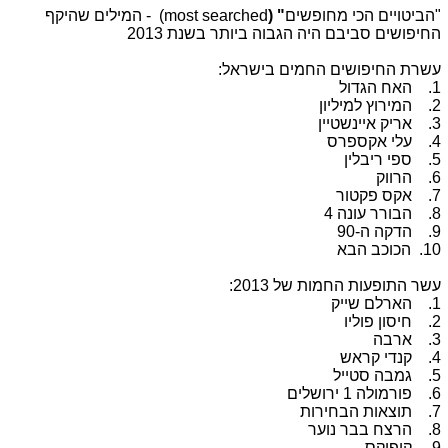
"הביטויים הכי מחופשים
" (
most searched
) - המילים שהיקף
החיפושים סביבם היה הגבוה ביותר בשנת 2013
עשרת החיפושים החמים בישראל:
1. האח הגדול
2. המירוץ למיליון
3. אריק איינשטיין
4. עלי אקספרס
5. ספי ריבלין
6. הרווק
7. אקס פקטור
8. הבורר עונה 4
9. הדקה ה-90
10. הכוכב הבא
עשר התופעות החמות של 2013:
1. הארלם שייק
2. חיסון פוליו
3. ארבה
4. קנדי קראש
5. גמבה סטייל
6. פורמולה 1 ירושלים
7. תוצאות הבחירות
8. הרצח בבר נוער
9. קופיקס