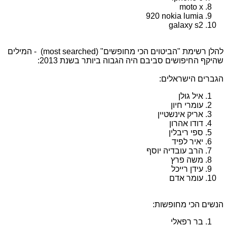
moto x
920
nokia lumia
galaxy s2
להלן רשימת "הביטוים הכי מחופשים" (
most searched
) - המילים
שהיקף החיפושים סביבם היה הגבוה ביותר בשנת 2013:
הגברים הישראלים:
איל גולן
עומרי חיון
אריק אינשטיין
דודו אהרון
ספי ריבלין
יאיר לפיד
הרב עובדיה יוסף
משה פרץ
עידן רייכל
עומר אדם
הנשים הכי מחופשות:
בר רפאלי