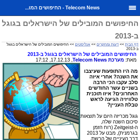
Telecom News - החיפושים המו...
החיפושים המובילים של הישראלים בגוגל
ב-2013
דף הבית
>>
דעות ומחקרים
>>
אנליסטים
>> החיפושים המובילים של הישראלים בגוגל
ב-2013
החיפושים המובילים של הישראלים בגוגל ב-2013
מאת:
מערכת
Telecom News
, 17.12.13, 17:12
מה היו התופעות שעיצבו
את השנה? אחרי איזה
סלב עקבו הכי הרבה
בשניים עשר החודשים
האחרונים? איזו תוכנית
טלוויזיה הגיעה לראש
טבלת העניין?
גוגל מכריזה היום על תוצאות
סיכום השנה שלה,
ה-
Zeitgeist
(רוח הזמן
בגרמנית), מבט על 2013
דרך העיניים של הרשת.