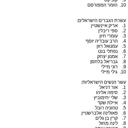
10. הזמר המפורסם
עשרת הגברים הישראלים:
1. אריק איינשטיין
2. ספי ריבלין
3. עומרי חיון
4. הרב עובדיה יוסף
5. עמנואל רוזן
6. נפתלי בנט
7. אמנון יצחק
8. גבריאל בלחסן
9. רוני מיילי
10. גילי מיילי
עשר הנשים הישראליות:
1. אור דניאל
2. סימה אליהו
3. שלי יחימוביץ
4. איילת שקד
5. טהוניה רובל
6. פאולינה אלברשטיין
7. קרין בן גלים
8. לינה מחול