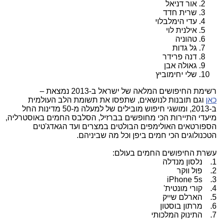
אור דניאל
שרית חדד
עדי הימלבלוי
אילנית לוי
טהוניה
גל גדות
דנה פרידר
גאולה אבן
שלי יחימוביץ
רשימת החיפושים המלאה של ישראל ב-2013 נמצאת –
כאן
וגם תובנות לנושאים, שתפסו את תשומת הלב העולמית
ב-2013, ומושגי חיפוש מובילים של למעלה מ-50 מדינות החל
מיעדי התיירות הכי מחופשים בברזיל, הסלבס החמים באוסטרליה,
הספורטאים האולימפים הבולטים במצרים ועד הגאדג'טים
הטכנולוגים הכי חמים ביפן וכל מה שביניהם.
עשרת החיפושים החמים בעולם:
1. נלסון מנדלה
2. פול ווקר
iPhone 5s
3.
4. קורי מונטית'
5. הארלם שייק
6. מרתון בוסטון
7. התינוק המלכותי