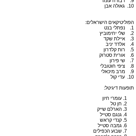
9. דבורה עומר
10. גאולה אבן
הפוליטיקאים הישראלים:
1. נפתלי בנט
2. שלי יחימוביץ
3. איילת שקד
4. אלדד יניב
5. רות קלדרון
6. אורית סטרוק
7. שי פירון
8. ציפי חוטובלי
9. מרב מיכאלי
10. עדי קול
תופעות דיגיטל:
עומרי חיון
חן טל
הארלם שייק
גנגם סטייל
קנדי קראש
גמבה סטייל
שבוע הכפילים