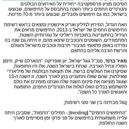
הסיכום מציע פרספקטיבה ייחודית על האירועים הבולטים
והטרנדים החמים ביותר השנה בהתבסס על החיפושים, שבוצעו
בישראל, כמו גם חיפושים גלובליים, שבוצעו ביותר מ-70 מדינות.
האח הגדול, המירוץ למיליון ואריק איינשטיין נמצאים בראש רשימת
החיפושים החמים של ישראל ב-2013. החיפושים מראים את
הגידול בהתעניינות בתוכניות ריאליטי על נגזרותיהן השונות,
המתמודדים, השופטים והכוכבים שיצאו מהם. זו היתה גם שנה בה
נפרדנו באופן פתאומי מגיבורי תרבות וכוכבים מישראל והעולם
והרשת הגיבה אליהם בהתאם.
מאיר ברנד
, מנכ"ל גוגל ישראל, יוון ואפריקה: "ההארלם שייק, חיסון
הפוליו ונחיל הארבה, שנחת בישראל השנה, אלו היו התופעות,
שסיקרנו את הגולשים ברשת. אלו תוצאות הבולטות של מיליארדי
שאילתות, שהם שאלו והתעניינו בהן לאורך השנה. זו השנה ה-13
שגוגל מוציאה את סיכום השנה שלה ואנחנו מזמינים את כולם
להשתמש בכלים האלו לגלות את הטרנדים החמים, התופעות
והאנשים לאורך כל השנה".
ג
וגל מבחינה בין שני סוגי רשימות
:
"החיפושים החמים
" (
trending
) - המילים "החמות", שסביבן היתה
עלייה משמעותית בחיפושים על פני פרקי זמן מסויימים לאורך
השנה החולפת.