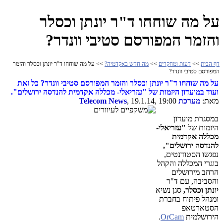
על מה שוחחו ד"ר יונתן וכסלר
והזמר המפורסם סטיבי וונדר?
דף הבית
>>
דעות ומחקרים
>>
מה חדש באקדמיה?
>> על מה שוחחו ד"ר יונתן וכסלר והזמר
המפורסם סטיבי וונדר?
על מה שוחחו ד"ר יונתן וכסלר והזמר המפורסם סטיבי וונדר? כל זאת
ועוד במועדון היזמות של "עזריאלי- מכללה אקדמית להנדסה ירושלים".
מאת:
מערכת Telecom News
, 19.1.14, 19:00
במסגרת מועדון
היזמות של
"עזריאלי-
מכללה אקדמית
להנדסה ירושלים",
נפגשו הסטודנטים,
בוגרי המכללה והקהל
הרחב מירושלים
והסביבה, עם ד"ר
יונתן וכסלר,
סגן נשיא
ומנהל פיתוח בחברת
הסטארטאפ
הירושלמית
OrCam
.