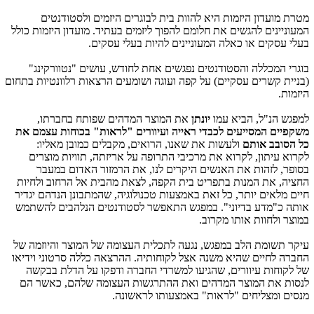
מטרת מועדון היזמות היא להוות בית לבוגרים היזמים ולסטודנטים
המעוניינים להגשים את חלומם להפוך ליזמים בעתיד. מועדון היזמות כולל
בעלי עסקים או כאלה המעוניינים להיות בעלי עסקים.
בוגרי המכללה והסטודנטים נפגשים אחת לחודש, עושים "נטוורקינג"
(בניית קשרים עסקיים) על קפה ועוגה ושומעים הרצאות רלוונטיות בתחום
היזמות.
למפגש הנ"ל, הביא עמו
יונתן
את המוצר המדהים שפותח בחברתו,
משקפיים המסייעים לכבדי ראייה ועיוורים "לראות" בכוחות עצמם את
כל הסובב אותם
ולעשות את שאנו, הרואים, מקבלים כמובן מאליו:
לקרוא עיתון, לקרוא את מרכיבי התרופה על אריזתה, תוויות מוצרים
בסופר, לזהות את האנשים היקרים לנו, את הרמזור האדום במעבר
החציה, את המנות בתפריט בית הקפה, לצאת מהבית אל הרחוב ולחיות
חיים מלאים יותר, כל זאת באמצעות טכנולוגיה, שהמתבונן הנדהם יגדיר
אותה כ"מדע בדיוני". במפגש התאפשר לסטודנטים הנלהבים להשתמש
במוצר ולחוות אותו מקרוב.
עיקר תשומת הלב במפגש, נגעה לתכלית העצומה של המוצר והיוזמה של
החברה לחיים שהיא משנה אצל לקוחותיה. ההרצאה כללה סרטוני וידיאו
של לקוחות עיוורים, שהגיעו למשרדי החברה ודפקו על הדלת בבקשה
לנסות את המוצר המדהים ואת ההתרגשות העצומה שלהם, כאשר הם
מנסים ומצליחים "לראות" באמצעותו לראשונה.