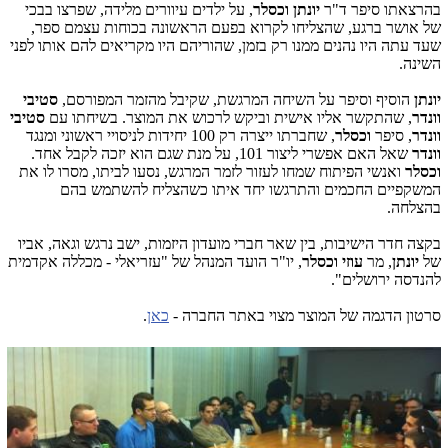
בהרצאתו סיפר ד"ר
יונתן וכסלר
, על ילדים עיוורים מלידה, שפרצו בבכי
של אושר ברגע, שהצליחו לקרוא בפעם הראשונה בכוחות עצמם ספר,
שעד עתה היו נהנים ממנו רק בזמן, שהוריהם היו מקריאים להם אותו לפני
השינה.
יונתן
הוסיף וסיפר על השיחה המרגשת, שקיבל מהזמר המפורסם,
סטיבי
וונדר
, שהתקשר אליו אישית וביקש לרכוש את המוצר. בשיחתו עם
סטיבי
וונדר
, סיפר
וכסלר
,
שחברתו ייצרה רק 100 יחידות לניסויי ראשוני ומנגד
וונדר
שאל האם אפשרי ליצור 101, על מנת שגם הוא יזכה לקבל אחד.
וכסלר
ואנשי הפיתוח שמחו לעזור לזמר המרגש, נסעו לביתו, מסרו לו את
המשקפיים החכמים והתרגשו יחד איתו כשהצליח להשתמש בהם
בהצלחה.
בקצה חדר הישיבות, בין שאר חברי מועדון היזמות, ישב נרגש וגאה, אביו
של
יונתן
, מר
עוזי וכסלר
, יו"ר הועד המנהל של "עזריאלי - מכללה אקדמית
להנדסה ירושלים".
סרטון הדגמה של המוצר מצוי באתר החברה -
כאן
.