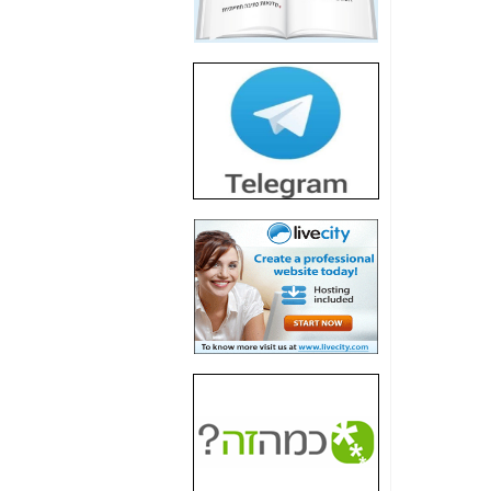
חשיפת חשד לשחיתות
הדומה לזו של "תיק
4000" אך בתחום
הסלולר -
כאן
חשיפת מה שלא
רוצים שתדעו בעניין
פריסת אנלימיטד
(בניחוח בלתי נסבל) -
כאן
חשיפה: איוב קרא
אישר לקבוצת סלקום
בדיוק מה שביבי אישר
ל-Yes ולבזק -
כאן
האם השר איוב קרא
היה צריך בכלל לחתום
על האישור, שנתן
לקבוצת סלקום? -
כאן
האם ביבי וקרא קבלו
בכלל תמורה עבור
ההטבות הרגולטוריות