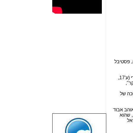
, פסטיבל
, במאי, כותב, מפיק ושחקן. סרטיו (אלנבי רומאנס, יותר איטי מלב) וכן מחזותיו, שהועלו בתאטרון הקאמרי (ע'17,
ר",
כה של
אוהב אבוד
, שהוא
אל
שבוע טוב לכל
הגולשים באשר