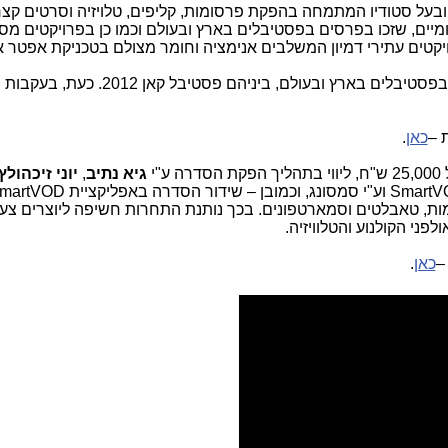
 ובעל סטודיו המתמחה בהפקת פרסומות, קליפים, טלויזיה וסרטים קצר
מיים, שזכו בפרסים בפסטיבלים בארץ ובעולם וכמו כן בפרויקטים מס
ויקטים עתירי דמיון המשלבים אנימציה וחומר מצולם בטכניקת אפטר 
'ריבאונד' החל כסרט קצר, שזכה להצלחה בפסטיבלים בארץ ובעולם, ביניהם פסטיבל ק
 –
כאן
.
"י
גיא נתיב
,
יוני זיכהולץ
Smart
וע"י סמסונג, וכמובן – שידור הסדרה באפליקציית
martVOD
מות, טאבלטים וסמארטפונים. בכך נותנת התחרות חשיפה ליוצרים צעי
פני הקולנוע והטלוויזיה.
–
כאן
.