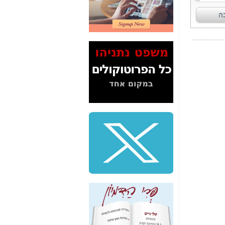
2" על תעלולי השר
משה כחלון -
כאן
המשך חשיפת הבלוף
ששמו "מהפיכת
הסלולר" ואיך מסרסים
את הנתונים לציבור -
כאן
סיכום ביקור בסיליקון
ואלי - למה 3 הגדולות
משקיעות ומפתחות
באותם תחומים -
כאן
שלמה פילבר (עד
לאחרונה מנכ"ל משרד
התקשורת) - עד
מדינה? הצחקתם
אותי! -
כאן
"יש אפליה בחקירה"?
חשיפה: למה השר
משה כחלון לא נחקר
עד היום? -
כאן