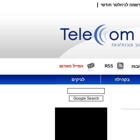
|
שמה לניוזלטר חודשי
RSS
המייל האדום
בות
בקהילה
לגיקים