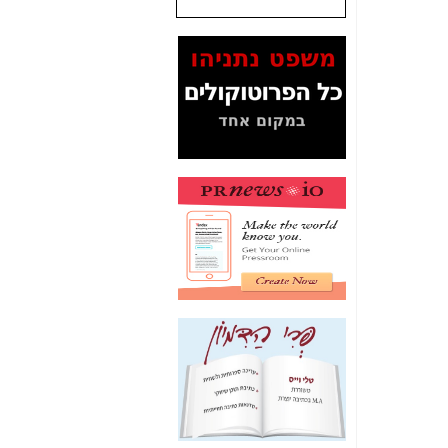
שנתנו לסלקום? -
כאן
המסמכים בנושא בזק-
Yes (תיק 4000)
מוכיחים "תפירת תיק"
לאיש הלא נכון! -
כאן
עובדות ומסמכים
המוסתרים מהציבור:
האם ביבי כשר
תקשורת עזר לקב'
בזק? -
כאן
מה מקור ה-Fake
News שהביא לתפירת
תיק לביבי והעלמת
החשודים הנכונים -
כאן
אחת הרגליים של "תיק
4000 התפור"
התמוטטה היום
בניצחון (כפול) של בזק
-
כאן
איך כתבות מפנקות