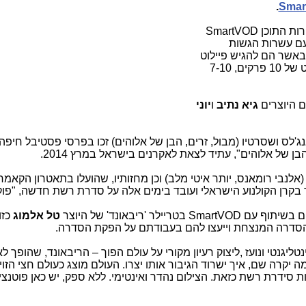
.
Smar
רות התוכן
SmartVOD
עם עשרות הגשות
באשר הם להגיש פיילוט
או טריילר לסדרה ישראלית חדשה בפורמט של 10 פרקים, 7-10
ם היוצרים
גיא נתיב
ו
יוני
נג'לס ושסרטיו (מבול, זרים, הבן של אלוהים) זכו בפרסי פסטיבל חיפה
ן של אלוהים", עתיד לצאת לאקרנים בישראל במרץ 2014.
 בקרן הקולנוע הישראלי ועובד בימים אלה על סדרת רשת חדשה, "פוק
ים בשיתוף עם
SmartVOD
בטריילר 'ריבאונד' של היוצר
טל אלמוג
כזו
 הסדרה המנצחת וייעצו להם בעבודתם על הפקת הסדרה.
נטליגנטי ונועז ,ליצוק רעיון מקורי על עולם הפוך – הריבאונד, שהופך ל
 יקרה שם, איך ישרוד הגיבור אותו יצרו. העולם מוצג כעולם חצי הזוי
ות סידרת רשת כזאת. הצילום נהדר ואינטימי. ללא ספק, יש כאן פוטנצי