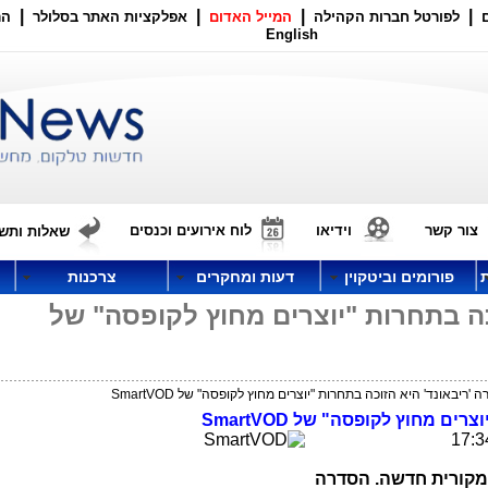
|
|
|
|
לפורטל חברות הקהילה
המייל האדום
אפלקציות האתר בסלולר
הר
English
צור קשר
וידיאו
לוח אירועים וכנסים
שאלות ותשו
פורומים וביטקוין
דעות ומחקרים
צרכנות
כה בתחרות "יוצרים מחוץ לקופסה" של
'ריבאונד' היא הזוכה בתחרות "יוצרים מחוץ לקופסה" של SmartVOD
יוצרים מחוץ לקופסה" של
SmartVOD
מקורית חדשה. הסדרה