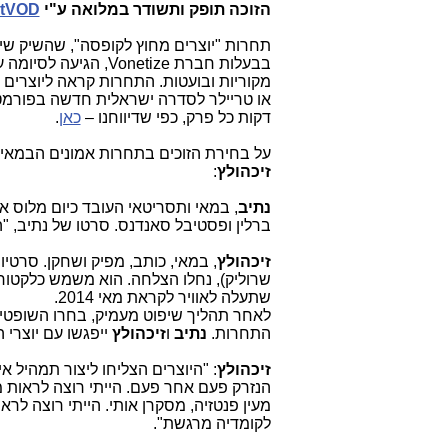
הזוכה תופק ותשודר במלואה ע"י
tVOD
תחרות "יוצרים מחוץ לקופסה", שהשיק שי
בבעלות חברת
,Vonetize
הגיעה לסיומה 
מקוריות ובועטות. התחרות קראה ליוצרים 
דקות כל פרק, כפי שדיווחנו –
כאן
.
על בחירת הזוכים בתחרות אמונים הבמאי
זיכהולץ
:
נתיב
, במאי ותסריטאי העובד כיום מלוס א
ברלין ופסטיבל סאנדנס. סרטו של נתיב, "הב
זיכהולץ
שרוליק), נחלו הצלחה. הוא משמש כלקטור
שתעלה לאוויר לקראת מאי 2014.
לאחר תהליך שיפוט מעמיק, בחרו השופט
התחרות.
נתיב
ו
זיכהולץ
ייפגשו עם יוצרי
זיכהולץ
: "היוצרים הצליחו ליצור תמהיל אי
הנזרק פעם אחר פעם. הייתי רוצה לראות מה
מעין פנטזיה, מסקרן אותי. הייתי רוצה לרא
לקומדיה מרגשת".