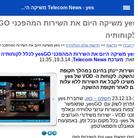
Telecom News - yes משיקה הי...
קוחותיה
 הבית
>>
חדשות
>>
חדשות עולם הטלוויזיה
>> yes משיקה היום את השירות המהפכני yesGO לכלל לקוחותיה
ye
משיקה היום את השירות המהפכני
yesGO
לכלל לקוחותיה
את:
מערכת
Telecom News
,
19.3.14, 11:35
שירות יינתן בחינם במהלך תקופת
השקה. לקוחות ה-
VOD
של
yes
משיכו לקבל את השירות ללא עלות
ם לאחר תקופת ההשקה.
23.12.
חשפנו – כאן
, שחברת
yes
פרוץ לשוק עם
yesGO
, שמאפשר
צפות בעשרות ערוצי טלוויזיה ובאלפי
כני
VOD
- ישירות משידורי הערוצים
ל
yes
- בכל מקום ובכל זמן, באמצעות
טאבלט והסמארטפון.
יום יוצאת
yes
עם השירות הזה