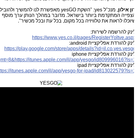
ון אילון
, מנכ"ל
yes
: "השקת
yesGO
מאפשרת לנו להמשיך ולהוביל את
צפייה המתקדמת ביותר בישראל. מדובר במהלך הנותן ערך מוסף ללק
יוכלו לראות את טלוויזיה בכל מקום, בכל עת ובכל מכשיר".
ינק להרשמה לשירות:
https://www.yes.co.il/pages/RegisterYoltve.asp
ינק להורדת אפליקציית
android
:
https://play.google.com/store/apps/details?id=il.co.yes.yesg
ינק להורדת אפליקציית
iphone
mt=8
&
https://itunes.apple.com/il/app/yesgo/id809996016?ls=
ינק להורדת אפליקציית
ipad
&
https://itunes.apple.com/il/app/yesgo-for-ipad/id813022579?ls=