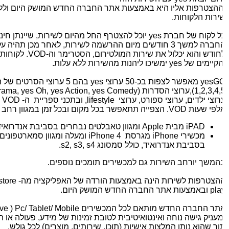
ההצטרפות אליו היא באמצעות אתר החברה החדש המושק היום וללא צ
ירות הלקוחות.
ל לקוח של חברת
yes
יוכל להצטרף החל מהיום לשירות, שיינתן חינם 
חודש והוא יכלול את שירות המולטירום, הסטרימר וה-
VOD
. לקוחות ה-
קיימים של
yes
ימשיכו ליהנות מהשירות ללא עלות.
yesG
מאפשר לצפות בכ-50 ערוצי
yes
בהם 5 ערוצי הסרטים של החברה (
1,2,3,4,
),ערוצי הסדרות (
Drama, yes Oh, yes Action, yes Comedy
רוצי ילדים, ערוצי ספורט, ערוצי
lifestyle
, ובתכני ספריית ה-
VOD
של
לפי שעות
VOD
. הצפייה תתאפשר בכל מקום ובכל זמן במגוון רחב ש
iPAD
מבית
Apple
ומגוון טאבלטים נבחרים בסביבת אנדרואיד.
מכשירי
iPhone
מגרסת
iPhone 4
ומעלה ומגוון סמארטפונים מו
בסביבת אנדרואיד, כולל סמסונג
s2, s3, s4
.
המשך יורחב השירות גם למכשירים תומכים נוספים.
הצטרפות לשירות הינה באמצעות הורדה של האפליקציה מה-
pstore
pla
ובאמצעות אתר החברה החדש המושק היום.
תר החברה החדש מותאם לכל המכשירים
Pc/ Tablet/ Mobile
(
nsive
מעניק גישה נוחה ואינטואיטיבית לטובת זמינות של מידע, פעולה או תהל
וך שהוא נותן המלצות אישיות (תוכן, שירותים, מוצרים) לכל גולש.