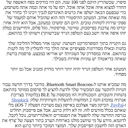
סיפרו, שכשהריץ הוקם לפני 100 שנה, הם היו בודקים בפח האשפה של
החדר למצוא איזה אוכל אתה אוכל, רמז על מי אתה ובמה אתה משתמש,
כדי שבפעם הבאה ישלפו את כרטיס האינדקס לגביך ויכינו לך בחדר את
מה שאתה אוהב. המעקב ההיסטורי הזה הוא שהוביל אותם למעמד של
ספקי שירות לקוחות טובים. היום הם ימשיכו במעקב, אבל הוא יהיה אחר:
יבדקו מה עדכנת בפייסבוק, טוויטר, פורסקוור, גוגל פלוס, והחיישנים במלון
יזהו איפה אתה יושב (עם הטלפון הנייד שברשותך) וישווקו לך בהתאם.
גם הקנייה בתוך הסופרמרקט תשתנה: יעקבו אחר מסלול ההליכה שלך
בחנות ובאילו מסדרונות ספציפיים אתה הולך כדי להמליץ לך מה לקנות
בהתאם. אתה במסדרון של העוגיות? יש אוריאו במבצע. פרסמת ברשת
שאתה בדיאטה? יש עוגיות אחרות בשבילך.
המעקב אחר הטלפון הנייד יהיה יותר ויותר מדויק ומגניב אבל גם יותר
מפחיד.
מה שמביא אותנו ל-
Bluetooth Smart Beacons
. מדובר בדרך חדשה עבור
חנויות לתקשר עם המכשיר שלך ולדעת להציע לך פרסום ממוקד בהתאם
(הנחות והטבות). הטכנולוגיה הזו מבוססת על
BLE
(בלוטות' בצריכת
אנרגיה נמוכה) והנה 2 המחשות לתועלות השיווקיות שלה:
Shopkick
ו-
PayPal
. הביקון מצוי אצלכם באייפון (עם מערכת הפעלה
iOS 7
) בלי
שאתם בכלל מודעים לזה. זה לא דלוק כרגע, אבל אם פייסבוק תחליט
בגרסה החדשה שלה להפעיל את הסנסורים והאלגוריתמים, נוכל לקבל,
לדוגמא, מידע על מי שיושב מולנו בארוחת הערב בתור הצעה של 'צרף את
האדם הזה לחשבון הפייסבוק שלך'. המוצר המוכר ביותר כרגע הוא