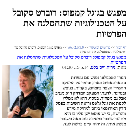
מפגש בגוגל קמפוס: רוברט סקובל
על הטכנולוגיות שתחסלנה את
הפרטיות
דף הבית
>>
פורומים וביטקוין
>>
Web 2.0/3.0
>> מפגש בגוגל קמפוס: רוברט סקובל על
הטכנולוגיות שתחסלנה את הפרטיות
מפגש בגוגל קמפוס: רוברט סקובל על הטכנולוגיות שתחסלנה את
הפרטיות
מאת:
נירית וייס-בלט
,
15.5.14, 01:30
הגורו הטכנולוגי נפגש עם עשרות
סטארטאפים בארץ וסיפר על המעקב
התמידי הצפוי ביומיום, בקניות, בנופש
ובנהיגה. לדעתו המעקב המדויק הוא מגניב
אבל גם מפחיד. בנוסף, הוא לא ממליץ
לקנות את גוגל גלאס ורואה חשיבות ב
פסק
הדין האירופאי ביחס למחיקת מידע
מהרשת, כי יש פוסט ישן עליו בו הוא
מתועד שיכור במסיבה עם פאה כשגבר
מנשק אותו. זה יהיה קיים ברשת לעד.