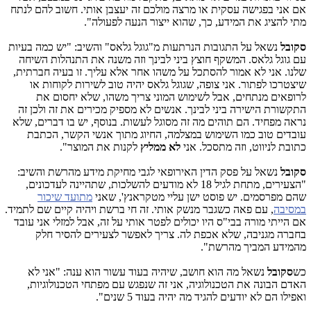
אם אני בפגישה עסקית או מרצה מולכם זה יעצבן אותי. חשוב להם לנתח
מתי להציג את המידע, כך, שהוא ייצור הנעה לפעולה".
סקובל
נשאל על התגובות הנרתעות מ"גוגל גלאס" והשיב: "יש כמה בעיות
עם גוגל גלאס. המשקף חוצץ ביני לבינך וזה משנה את התנהלות השיחה
שלנו. אני לא אמור להסתכל על משהו אחר אלא עליך. זו בעיה חברתית,
שיצטרכו לפתור. אני צופה, שגוגל גלאס יהיה טוב לשירות לקוחות או
לרופאים מנתחים, אבל לשימוש המוני צריך משהו, שלא יחסום את
התקשורת הישירה ביני לבינך. אנשים לא מספיק מכירים את זה ולכן זה
נראה מפחיד. הם תוהים מה זה מסוגל לעשות. בנוסף, יש בו דברים, שלא
עובדים טוב כמו השימוש במצלמה, החיוג מתוך אנשי הקשר, הכתבת
כתובת לניווט, וזה מתסכל. אני
לא ממליץ
לקנות את המוצר".
סקובל
נשאל על פסק הדין האירופאי לגבי מחיקת מידע מהרשת והשיב:
"הצעירים, מתחת לגיל 18 לא מודעים להשלכות, שתהיינה לעדכונים,
שהם מפרסמים. יש פוסט ישן עליי מטקראנץ', שאני
מתועד שיכור
במסיבה
, עם פאה כשגבר מנשק אותי. זה חי ברשת ויהיה קיים שם לתמיד.
אם הייתי מורה בבי"ס היו יכולים לפטר אותי על זה, אבל למזלי אני עובד
בחברה מגניבה, שלא אכפת לה. צריך לאפשר לצעירים להסיר חלק
מהמידע המביך מהרשת".
כש
סקובל
נשאל מה הוא חושב, שיהיה בעוד עשור הוא ענה: "אני לא
האדם הבונה את הטכנולוגיה, אני זה שנפגש עם מפתחי הטכנולוגיות,
ואפילו הם לא יודעים להגיד מה יהיה בעוד 5 שנים".