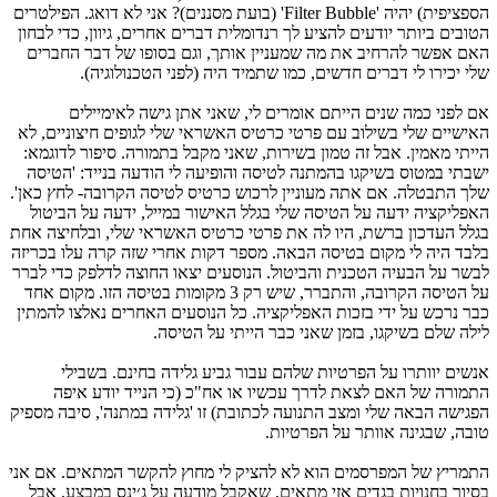
הספציפית) יהיה '
Filter Bubble
' (בועת מסננים)? אני לא דואג. הפילטרים
הטובים ביותר יודעים להציע לך רנדומלית דברים אחרים, גיוון, כדי לבחון
האם אפשר להרחיב את מה שמעניין אותך, וגם בסופו של דבר החברים
שלי יכירו לי דברים חדשים, כמו שתמיד היה (לפני הטכנולוגיה).
אם לפני כמה שנים הייתם אומרים לי, שאני אתן גישה לאימיילים
האישיים שלי בשילוב עם פרטי כרטיס האשראי שלי לגופים חיצוניים, לא
הייתי מאמין. אבל זה טמון בשירות, שאני מקבל בתמורה. סיפור לדוגמא:
ישבתי במטוס בשיקגו בהמתנה לטיסה והופיעה לי הודעה בנייד: 'הטיסה
שלך התבטלה. אם אתה מעוניין לרכוש כרטיס לטיסה הקרובה- לחץ כאן'.
האפליקציה ידעה על הטיסה שלי בגלל האישור במייל, ידעה על הביטול
בגלל העדכון ברשת, היו לה את פרטי כרטיס האשראי שלי, ובלחיצה אחת
בלבד היה לי מקום בטיסה הבאה. מספר דקות אחרי שזה קרה עלו בכריזה
לבשר על הבעיה הטכנית והביטול. הנוסעים יצאו החוצה לדלפק כדי לברר
על הטיסה הקרובה, והתברר, שיש רק 3 מקומות בטיסה הזו. מקום אחד
כבר נרכש על ידי בזכות האפליקציה. כל הנוסעים האחרים נאלצו להמתין
לילה שלם בשיקגו, בזמן שאני כבר הייתי על הטיסה.
אנשים יוותרו על הפרטיות שלהם עבור גביע גלידה בחינם. בשבילי
התמורה של האם לצאת לדרך עכשיו או אח"כ (כי הנייד יודע איפה
הפגישה הבאה שלי ומצב התנועה לכתובת) זו 'גלידה במתנה', סיבה מספיק
טובה, שבגינה אוותר על הפרטיות.
התמריץ של המפרסמים הוא לא להציק לי מחוץ להקשר המתאים. אם אני
בסיור בחנויות בגדים אזי מתאים, שאקבל מודעה על ג׳ינס במבצע, אבל