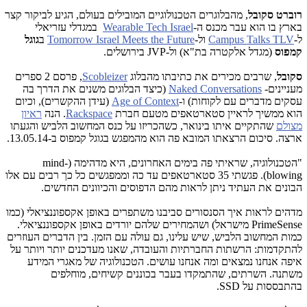
רוברט סקובל
, מהבלוגרים הטכנולוגיים המובילים בעולם, הגיע לביקור קצר
בארץ בו הוא עבר מכנס ה-
Wearable Tech Israel
במגדלי עזריאלי
ל-
Campus Talks TLV
ול-
Tomorrow Israel Meets the Future
ב
גוגל
קמפוס
(מגדל אלקטרה בת"א) ול-
JVP
בירושלים.
סקובל
, שרבים מכירים את כתיבתו מהבלוג
Scobleizer
, פרסם
2
ספרים
מעניינים-
Naked Conversations
(כיצד הבלוגים משנים את הדרך בה
עסקים מדברים עם לקוחות) ו-
Age of Context
(עידן ההקשרים), וכיום
הוא ממשיך לראיין סטארטאפים מטעם חברת
Rackspace
. הנה
ראיון
מצולם
שהתקיים איתו בינואר, כשהכריזו על כנס המחשוב הלביש והגעתו
ארצה. סיכום הרצאתו המובא פה הוא מהמפגש בגוגל קמפוס ב-13.05.14.
"הטכנולוגיה, שראיתי פה בימים האחרונים, היא מדהימה (
mind-
blowing
). פגשתי 35 סטארטאפים עד כה וממפגשים כל כך רבים עם אלו
הבונים את העתיד ניתן לראות מהם הדפוסים והכיוונים החדשים.
מדהים לראות איך הסנסורים סביבנו משתפרים באופן אקספוננציאלי (כמו
PrimeSense
מישראל) ושהמחירים שלהם יורדים באופן אקספוננציאלי.
כמות המחשוב הלביש, שיש עלינו, גם עולה עם הזמן. בין הדברים העוזרים
להתקדמות: הרשתות החברתיות והעובדה, שאנו מעדכנים יותר ויותר על
איפה אנחנו נמצאים ומה אנחנו עושים. הטכנולוגיה של מאגרי המידע
משתנה. השרתים, שהתמקדו בעבר בכוננים קשיחים, מוחלפים
בהתבססות על
SSD
.