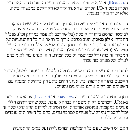
ה-
iBeacon
, אבל אפל אינה היחידה העובדת על זה. אני תוהה האם גוגל
תכריז בכנס ה-
I/O
הקרוב, שהאנדרואיד לא רק ייקלט במכשירי ביקון,
אלא ישדר ביקון בעצמו.
גם המכונית האוטומטית עוקבת אחריך ויודעת כל מה שעשית. מבקר
מהניו-יורק טיימס בדק את הרכב החדש של טסלה בנסיעה מניו-יורק
לבוסטון ופרסם ביקורת קוטלת (על שהרכב לא עמד במרחק וכו'). מנכ"ל
החברה,
אילון מאסק
, הגיב בפוסט ארוך בו תיאר את כל ההתנהגויות של
המבקר עם הרכב, בזמן שחנה ובזמן שנסע. למשל, אילו כפתורים הפעיל
ואילו לא (כאלו שהיה צריך להפעיל). העיתון נאלץ להתנצל על מאמר
המבקר. זה כוח גדול למי שמחזיק בכל המידע הזה. אנחנו עוד לא מוכנים
לעולם של מעקב כזה צמוד.
לסנסורים החדשים תהיה השפעה גדולה על עולם הרפואה. למשל, בשינוי
המזרקים (למבוססי סיליקון הנצמדים לעור), בדיקות הדם וזיהוי סרטן,
חיישנים בתוך התרופות וכו׳. אנחנו חוזים כרגע רק בתחילת המגמה עם
השעונים הבודקים אותנו באימונים גופניים.
בסן פרנסיסקו הכל עובד עבורי-
ebay now
או
instacart
, או הזמנת נסיעה
ב-
Uber
, וחמישים דקות משם זה כבר לא עובד. בגלל שהשירותים הללו
פעילים במקומות עמוסים אורבנית, יש חשיבות למיקום הגיאוגרפי שלך. זה
יכול להסביר נהירה של צעירים למרכזי ערים, בהם כל השירותים עובדים
עם הנייד שלהם.
האם יש חשש, שעם כל ההמלצות הפרסונליות (על בסיס ההתנהגות