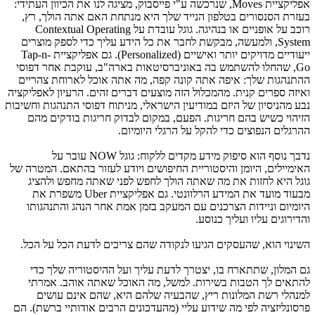
אפליקציית
Moves
, שנרכשה ע"י פייסבוק, מציגה לנו את הכיוון העתידי:
בעזרת הסנסורים בטלפון הנייד שלך היא מנתחת האם אתה הולך, רץ,
רוכב על אופניים או בנהיגה. גוגל עובדת על
Contextual Operating
System
, ולמעשה, מבקשת לחבר את כל הידע עליך כדי לספק מוצרים
ייעודיים מדויקים יותר ואישיים (
Personalized
). גם אפליקציית
Tap-n-
Go
, שהחלו להשתמש בה באוניברסיטאות בארה"ב, עוקבת אחר דפוסי
ההתנהגות שלך: איפה אתה קונה קפה, מה אתה אוכל לארוחת צהריים
ואיזה ספרים קנית. מהמכלול הזה מוצעים דברים זהים. הרעיון לאפליקציה
נבע מהניסיון של היזם במודיעין הישראלי, מניתוח דפוסי התנהגות וחשיבות
הזיהוי כשיש בהם חריגות. הפעם, במקום לבדוק חריגות בודקים מהם
ההרגלים הנפוצים כדי להקל על הרגלי היומיום.
נדבך נוסף הוא סיפוק מידע מקדים ללקוח: גוגל
NOW
עובר על
האימיילים, היומן והיסטוריית החיפושים ויודע לעזור בהתאם. המטרה של
גוגל היא לחזות את מה שאתה הולך לחפש לפני שאתה מחפש ולהציג
מבעוד מועד את המידע הרלוונטי. גם אפליקציית
Uber
משפרת את
היומיום וניידות הצרכנים עם המעקב בזמן אמת אחר הנהג והתנהגותו
והדירוגים עליו ועליך כנוסע.
השינוי הוא, שהעסקים הגיעו לנקודה שהם צריכים לדעת הכל על הכל.
גם המלון, שתתארח בו, יצטרך לדעת עליך ועל ההיסטוריה שלך כדי
להתאים לך הטבות בשירות. למשל, מה האוכל שאתה אוהב. אמרתי
למנהלי רשת המלונות ריץ, שהבעיה שלהם היא, שהם אינם עושים
פרסונליזציה לפי מה שידוע עליי (מהעדכונים הרבים אודותיי ברשת). הם