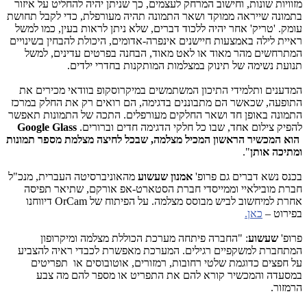
מזוויות שונות, וחישוב המרחק לעצמים, כך שניתן יהיה להחליט על איזור
בתמונה שייראה ממוקד ושאר התמונה תהיה מעורפלת, כדי לקבל תחושת
עומק. 'טריק' אחר יהיה ללכוד דברים, שלא ניתן לראות בעין, כמו למשל
ראיית לילה באמצעות חיישנים אינפרה-אדומים, היכולת להבחין בשינויים
המתרחשים מהר מאוד או לאט מאוד, הבחנה בפרטים עדינים, למשל
תנועת נשימה של תינוק במצלמות המותקנות בחדרי ילדים.
המדענים ותלמידי התיכון המשתמשים במיקרוסקופ בוודאי מכירים את
התופעה, שכאשר הם מתבוננים בדגימה, הם רואים רק את החלק במרכז
התמונה באופן חד ושאר החלקים מעורפלים. התכה של התמונות תאפשר
להפיק צילום אחד, שבו כל חלקי הדגימה חדים וברורים.
Google Glass
הוא המכשיר הראשון המכיל מצלמה, שבכל לחיצה מצלמת מספר תמונות
ומתיכה אותן
".
בכנס נשא דברים גם פרופ'
אמנון שעשוע
מהאוניברסיטה העברית, מנכ"ל
חברת מובילאיי וממייסדי חברת הסטארט-אפ אורקם, שתיאר תפיסה
אחרת למיחשוב לביש מבוסס מצלמה. על הפיתוח של
OrCam
דיווחנו
בפירוט –
כאן.
פרופ'
שעשוע
: "החברה פיתחה מערכת הכוללת מצלמה ומיקרופון
המתחברת למשקפיים רגילים. המערכת מאפשרת לכבדי ראיה להצביע
על חפצים כדוגמת שלטי רחובות, רמזורים, אוטובוסים או תפריטים
במסעדה והמכשיר קורא להם את התפריט או מספר להם מה צבע
הרמזור.