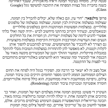
סנטה קרוז, מומחה בעיבוד תמונה וראיה מלאכותית, שעבד לאחרונה
כשנה בחברת גוגל בצוות המפתח את התוכנה למשקפי גוגל (
Google
).
Glass
פרופ'
מילנפאר
: "חדי עין, וגם כאלה שלא, יכולים להבדיל בין תמונה,
שצולמה במצלמה איכותית לבין תמונה, שצולמה במצלמה של טלפונים
סלולריים. במצלמות הפשוטות המותקנות היום בטלפונים סלולריים
ובטאבלטים, ובעתיד הקרוב בהתקני מיחשוב לביש –יהיה קשה ואולי בלתי
אפשרי להגיע לרמה של מצלמות ייעודיות. הן חסרות את כל החלקים
הנעים ואת העדשות המורכבות והכבדות הקיימות במצלמות מקצועיות.
גם הצורך לא להכביד על המשתמשים, שגורם למתכננים להפוך אותן
לקלות וקטנות, לא מאפשר להן להתחרות במצלמות הטובות מבלי להתקל
במגבלות פיזיקליות. המזעור ההולך וקטן של המכשירים מקשה מאוד על
הכנסת אור למכשיר ומה שנשאר הוא להשתמש באלגוריתמים מתוחכמים
כדי לפצות על ההקטנה.
אבל מצב זה לא ישאר כך הרבה זמן. תפקידי בגוגל היה לפתח את תחום
הצילום הממוחשב הממזג לתוכו מספר תחומים ותיקים כגון עיבוד תמונה,
צילום, גרפיקה ממוחשבת וראיה ממוחשבת. הוא כולל פיתוח אלגוריתמים,
חומרה אופטיקה וטכניקות עיבוד תמונה (
Rendering
).
העקרון די פשוט: במקום תמונה אחת מצלמים רצף של תמונות, ואחר כך
מתיכים אותן לתמונה אחת. זו יכולה להיות תמונה ברזולוציה גבוהה מאוד,
תכונה טריוויאלית המתאפשרת מעצם השימוש בצילומים מרובים. אולם,
אפשר לחשוב גם על 'טריקים' אחרים, כמו למשל צילום כמה תמונות