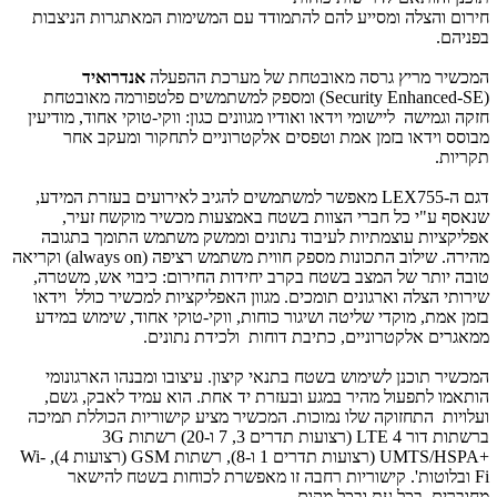
חירום והצלה ומסייע להם להתמודד עם המשימות המאתגרות הניצבות
בפניהם.
המכשיר מריץ גרסה מאובטחת של מערכת ההפעלה
אנדרואיד
(
SE
-
Security Enhanced
) ומספק למשתמשים פלטפורמה מאובטחת
חזקה וגמישה ליישומי וידאו ואודיו מגוונים כגון: ווקי-טוקי אחוד, מודיעין
מבוסס וידאו בזמן אמת וטפסים אלקטרוניים לתחקור ומעקב אחר
תקריות.
דגם ה-
LEX755
מאפשר למשתמשים להגיב לאירועים בעזרת המידע,
שנאסף ע"י כל חברי הצוות בשטח באמצעות מכשיר מוקשח זעיר,
אפליקציות עוצמתיות לעיבוד נתונים וממשק משתמש התומך בתגובה
מהירה. שילוב התכונות מספק חווית משתמש רציפה (
always on
) וקריאה
טובה יותר של המצב בשטח בקרב יחידות החירום: כיבוי אש, משטרה,
שירותי הצלה וארגונים תומכים. מגוון האפליקציות למכשיר כולל וידאו
בזמן אמת, מוקדי שליטה ושיגור כוחות, ווקי-טוקי אחוד, שימוש במידע
ממאגרים אלקטרוניים, כתיבת דוחות ולכידת נתונים.
המכשיר תוכנן לשימוש בשטח בתנאי קיצון. עיצובו ומבנהו הארגונומי
הותאמו לתפעול מהיר במגע ובעזרת יד אחת. הוא עמיד לאבק, גשם,
ועלויות התחזוקה שלו נמוכות. המכשיר מציע קישוריות הכוללת תמיכה
ברשתות דור 4
LTE
(רצועות תדרים 3, 7 ו-20) רשתות
3G
UMTS/HSPA+
(רצועות תדרים 1 ו-8), רשתות
GSM
(רצועות 4),
Wi-
Fi
ובלוטות'. קישוריות רחבה זו מאפשרת לכוחות בשטח להישאר
מחוברים בכל עת ובכל מקום.