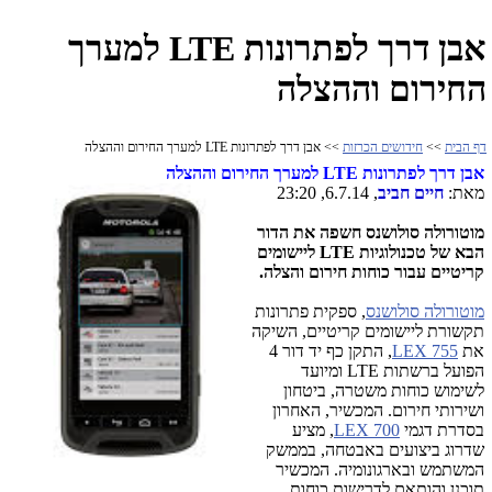
אבן דרך לפתרונות LTE למערך
החירום וההצלה
דף הבית
>>
חידושים הכרזות
>> אבן דרך לפתרונות LTE למערך החירום וההצלה
אבן דרך לפתרונות LTE למערך החירום וההצלה
מאת:
חיים חביב
, 6.7.14, 23:20
מוטורולה סולושנס חשפה
את הדור
הבא של טכנולוגיות
LTE
ליישומים
קריטיים עבור כוחות חירום והצלה.
מוטורולה סולושנס
, ספקית פתרונות
תקשורת ליישומים קריטיים, השיקה
את
LEX 755
, התקן כף יד דור 4
הפועל ברשתות
LTE
ומיועד
לשימוש כוחות משטרה, ביטחון
ושירותי חירום. המכשיר, האחרון
בסדרת דגמי
LEX 700
, מציע
שדרוג ביצועים באבטחה, בממשק
המשתמש ובארגונומיה. המכשיר
תוכנן והותאם לדרישות כוחות