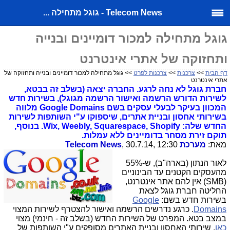
Telecom News - גוגל מתחילה ...
גוגל מתחילה למכור דומיינים ובנייה
ותחזוקה של אתרי אינטרנט
דף הבית
>>
צרכנות
>>
צרכנות לפרט
>> גוגל מתחילה למכור דומיינים ובנייה ותחזוקה של
אתרי אינטרנט
חברת גוגל לא נחה לרגע. החברה יצאה (בשלב זה בבטא,
לשירות הדורש הרשמה ואישור הרשמה מגוגל), בשירות חדש
המכוון בעיקר לבעלי עסקים בשם Google Domains מלווה
בשירותי אחסון ובניית אתרים, שיספוקו ע"י השותפות לשירות
החדש שלה: Wix, Weebly, Squarespace, Shopify. בנוסף,
תוקם זירת מסחר בדומיינים ללא עמלות.
מאת:
מערכת Telecom News
, 30.7.14, 12:30
לאור הנתון (בארה"ב), ש-55%
מהעסקים הקטנים עד הבינוניים
(SMB) אין להם אתר אינטרנט,
החליטה חברת גוגל לצאת
בשירות חדש בשם:
Google
Domains
. כרגע נדרשים הרשמה ואישור להצטרף לשירות המצוי
במצב בטא. המפרט של השירות החדש (בשלב זה - חינמי) מצוי
כאן
. שירותי האחסון ובניית האתרים מסופקים ע"י השותפות של