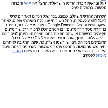
גוגל ובראשן חברת ההזנק הישראלית המצליחה
WiX
וחברות
נוספות, בתשלום סמלי.
השירות החדש משתלב, כמובן, בכל שלל הכלים האחרים שיש
לגוגל להציע לעסקים, החל משירותי ענן וכלה בשירותי אופיס. לאחר
השקת השירות של Google Domains באופן מלא לציבור, תיפתח
בו "זירת מסחר לדומיינים", בו אנשים יוכלו למכור ולרכוש דומיינים
הקיימים ברשותם או שהם חפצים בהם. הזירה הזו תינתן לציבור גם
כן ללא עלות. בנוסף, גוגל תספקי שירותי DNS ללא עלות לכל
הדומיינים מכל הסוגים, שיירשמו אצלה, כך, שזמן התגובה לאתרים
יהיה
משופר מאוד
. בהחלט אתגר משמעותי לארגונים דוגמת איגוד
האינטרנט הישראלי המתפרנס יפה ממכירת דומיינים
במחיר
מופקע
לעסקים...