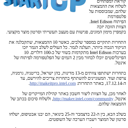
קוראת למפתחים
לשלוח את ההמצאות
שלהם, שמבוססות על
פלטפורמת
הפיתוח
Intel Edison
.
הצוות הזוכה יזכה
בקמפיין מימון המונים, פגישות עם מעצב תעשייתי וסרטון מוצר מקצועי.
התחרות תתקיים במספר שלבים, כאשר 10 ההמצאות, שתקבלנה את
הניקוד הגבוה ביותר, תעלנה לגמר. כל העולים לשלב הגמר יזכו
בערכות
Intel Edison
מתקדמות בשווי של כ-100 דולרים. 10
הפיינליסטים יוכלו לבחור מבין 2 דגמים של הפלטפורמה לפיתוח של
אינטל.
בתחרות ישתתפו צוותים מ-13 מדינות, בהן ישראל, בריטניה, גרמניה,
צרפת ועוד. המעוניינים להשתתף בתחרות צריכים להירשם, עד
ה-17.12.14, באתר התחרות:
http://makeitpro.intel.com
.
לאחר מכן, על הצוות ליצור חשבון באתר קהילת המייקרים של
אינטל,
http://maker.intel.com/community
, ולשלוח סיכום בכתב של
ההמצאה שלהם.
בשלב הבא, בין ה-22 בדצמבר וה-25 בינואר, הם יבנו אבטיפוס, ישלחו
סרטון של המוצר ויעברו הערכה של השופטים.