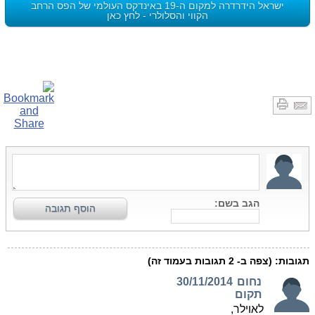
ישראל הידרדרה למקום ה-19 באינדקס העולמי של הפס הרחב
הקווי והסלולרי - לחץ כאן