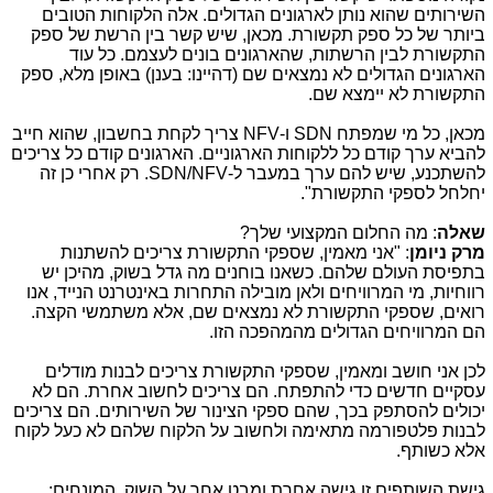
השירותים שהוא נותן לארגונים הגדולים. אלה הלקוחות הטובים
ביותר של כל ספק תקשורת. מכאן, שיש קשר בין הרשת של ספק
התקשורת לבין הרשתות, שהארגונים בונים לעצמם. כל עוד
הארגונים הגדולים לא נמצאים שם (דהיינו: בענן) באופן מלא, ספק
התקשורת לא יימצא שם.
מכאן, כל מי שמפתח
SDN
ו-
NFV
צריך לקחת בחשבון, שהוא חייב
להביא ערך קודם כל ללקוחות הארגוניים. הארגונים קודם כל צריכים
להשתכנע, שיש להם ערך במעבר ל-
SDN/NFV
. רק אחרי כן זה
יחלחל לספקי התקשורת".
שאלה
: מה החלום המקצועי שלך?
מרק ניומן
: "אני מאמין, שספקי התקשורת צריכים להשתנות
בתפיסת העולם שלהם. כשאנו בוחנים מה גדל בשוק, מהיכן יש
רווחיות, מי המרוויחים ולאן מובילה התחרות באינטרנט הנייד, אנו
רואים, שספקי התקשורת לא נמצאים שם, אלא משתמשי הקצה.
הם המרוויחים הגדולים מהמהפכה הזו.
לכן אני חושב ומאמין, שספקי התקשורת צריכים לבנות מודלים
עסקיים חדשים כדי להתפתח. הם צריכים לחשוב אחרת. הם לא
יכולים להסתפק בכך, שהם ספקי הצינור של השירותים. הם צריכים
לבנות פלטפורמה מתאימה ולחשוב על הלקוח שלהם לא כעל לקוח
אלא כשותף.
גישת השותפים זו גישה אחרת ומבט אחר על השוק. המונחים: