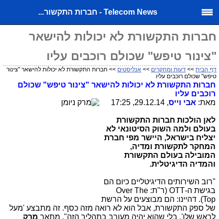
Telecom News - חברות התקשור...
חברות התקשורת לא יכולות להישאר
"צינור טיפש" שכולם רוכבים עליו
דף הבית
>>
דעות ומחקרים
>>
אנליסטים
>> חברות התקשורת לא יכולות להישאר "צינור
טיפש" שכולם רוכבים עליו
חברות התקשורת לא יכולות להישאר "צינור טיפש" שכולם
רוכבים עליו
מאת:
אבי וייס
, 29.12.14, 17:25
לאן הולכות חברות התקשורת
בעולם ולמה השוק הסיטונאי לא
יצליח בישראל, היישר מפי חברת
המחקר לתקשורת ומדיה,
המובילה בעולם התקשורת
והמדיה הדיגיטלית
.
"רוב השירותים הדיגיטליים כיום הם
בגישת ה-
OTT
(ר"ת:
Over The
Top
). דהיינו: הם מבוצעים על הרשת
של ספק התקשורת, אבל הוא לא רואה מזה כסף. זה מתבצע 'מעל
לראש שלו', בלי שהוא יהיה מעורב בתהליך הזה", מתאר
מרק