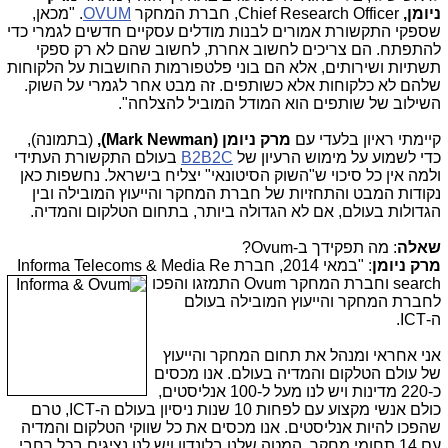
ניומן,
Chief Research Officer, חברת המחקר
OVUM
. "מכאן,
שספקי התקשורת אמורים לבנות מודלים עסקיים חדשים לגמרי כדי
להתפתח. הם צריכים לחשוב אחרת, לחשוב שהם לא רק ספקי
תשתיות ושירותים, אלא הם בוני פלטפורמות החושבות על הלקוחות
שלהם לא כלקוחות אלא כשותפים. זה מבט אחר לגמרי על השוק.
השילוב של שותפים הוא המודל המוביל להצלחה".
קיימתי ראיון בלעדי עם
מרק ניומן (
Mark Newman
),
(בתמונה),
כדי לשמוע על מימוש הרעיון של
B2B2C
בעולם התקשורת העתידי
ולמה אין כל סיכוי ש"השוק הסיטונאי" יצליח בישראל. נחשפות כאן
נקודות המבט והתחזיות של חברת המחקר והייעוץ המובילה ובין
הגדולות בעולם, אם לא הגדולה ביותר, בתחום הטלקום והמדיה.
שאלה
: מה תפקידך ב-
Ovum
?
מרק ניומן
: "במאי 2014, חברת
Informa Telecoms & Media Re
search
וחברת המחקר
Ovum
התמזגו והפכו
לחברת המחקר והייעוץ המובילה בעולם
ה-
ICT
.
אני אחראי ומנהל את תחום המחקר והייעוץ
של עולם הטלקום והמדיה בעולם. אנו מכסים
כ-220 מדינות ויש לנו מעל ל-100 אנליסטים,
כולם אנשי מקצוע עם לפחות 10 שנות ניסיון בעולם ה-
,ICT
טרם
שהפכו להיות אנליסטים. אנו מכסים את כל שווקי הטלקום והמדיה
עם 14 תחומי מחקר. המטה שלנו בלונדון ויש לנו נציגים בכל רחבי