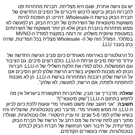
יש גם גישה אחרת, שגם היא מצליחה. חברות מתחרות פנו
לחברות הבזק וביקשו לרכוש חיבורים על הסיבים החדשים של
חברת הבזק בגישת ה-
Wholesale
. דהיינו: הן הופכות להיות
משווקות סיטונאיות של השירותים של חברת הבזק. הן למעשה לא
ממש מתחרות בחברת הבזק אלא הן יותר משווקות של השירותים
במעטפת שיווקית משלהן. זה דומה במקצת למודל ה-
MVNO
בסלולר. המודל הזה של ה-
Wholesale
מצליח בכל המדינות, שהיה
בהן בעבר
LLU
.
כל הרגולטורים באירופה מאוחדים כיום סביב הגישה החדשה של
עידוד פריסת סיבים וזניחת ה-
LLU
. כולם רוצים סיבים
,
גם הציבור
וגם הממשלות. כולם למדו את הלקח השלילי של ה-
LLU
: חברות
הבזק לא מוכנות להשקיע בשדרוג הרשת שלהן לכיוון הסיבים אם
על הרשת שלהן רוכבות המתחרות בגישת ה-
LLU
. הן לא מוכנות
להתפתח ולפתח, אם הרשת, למעשה, לא שלהן".
שאלה
: מדבריך אני מבין, שלחברות התקשורת בישראל אין מה
לחפש בתחום ה-
LLU
("שוק סיטונאי")?
תשובה
: "אני חושב שזה פשוט מאוחר מדי וטעות ללכת כיום לכיוון
ה-
LLU
. זה ממש מאוחר מדי. מדובר כאן בטכנולוגיות, שהצליחו והיו
בשיא שלהן לפני 5-6 שנים. זה עניין היסטורי. אלו טכנולוגיות, שנולדו
מתוך רצון לתת שירות של פס רחב על הרשת של חברת הבזק
המדינתית, על חיבור חוטי הנחושת של חברת הבזק לבתים
בטכנולוגיות, שהיו בעשורים הקודמים.