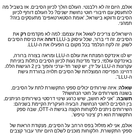
אולם, היום זה לא רלבנטי. העולם הולך לכיוון הסיבים. אז בשביל מה
להתעסק עם חיבורי חוטי נחושת ישנים? כל העולם דוחף לכיוון
הסיבים ודווקא בישראל, 'אומת הסטארטאפים' מתעסקים בזה?
תמהני.
הישראלים צריכים לשאול את עצמם: למה לא מקדמים
רק
את
הסיבים. זה די ברור, שכל עיסוק ב-
LLU
דוחה
את כניסת הסיבים
לשוק. זה לקח הנלמד בכל מקום בו הפעילו את ה-
LLU
.
יש לנו אינדקס המנתח את עולם ה-
LLU
ומראה בצורה ברורה,
באינדקס עולמי, כיצד מדינות נעות לכיוון הסיבים כתלות בזניחת
עקרונות ה-
LLU
על ידן. יש קשר חד-ערכי והפוך בין 2 הגישות הללו.
דהיינו: הפריסה המוצלחת של הסיבים תלויה בהורדת גישת
ה-
LLU
".
שאלה
: איזה שירותים יכולים ספקי התקשורת לתת על הסיבים,
בשונה משירותים על חוטי הנחושת?
תשובה
: "אני לא חושב, שיש כרגע שינוי דרסטי בשירותים הניתנים,
בין הסיבים לחוטי הנחושת. הבעיה העיקרית הקיימת בשניהם:
השירותים ניתנים ללקוחות הקצה בגישת ה-
,OTT
שבה ספק
התקשורת הוא רק 'צינור טיפש'.
אולם, אני לא מזלזל בפס הרחב על הסיבים, מנקודת הראות של
ספקי התקשורת. הלקוחות מוכנים לשלם היום יותר עבור קצבים