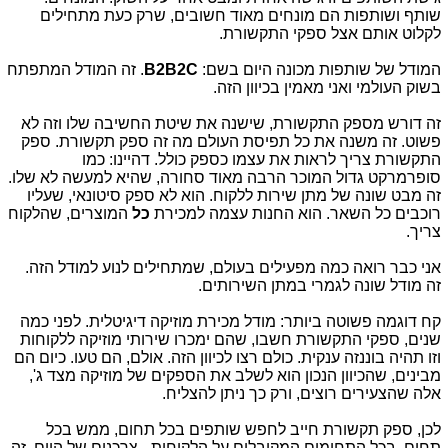
שותף ושותפות הם מונחים מאוד חשובים, שרק כעת מתחילים
לקלוט אותם אצל ספקי התקשורת.
המודל של שותפות מכונה היום בשם:
B2B2C
. זה המודל המתפתח
בשוק העולמי ואני מאמין בכיוון הזה.
זה דורש מספק התקשורת, שישנה את שיטת החשיבה שלו וזה לא
פשוט. זה משנה את כל תפיסת העולם מה זה ספק תקשורת. ספק
התקשורת צריך לראות את עצמו כספק כולל. דהיינו: כמו
סופרמרקט גדול המוכר הרבה מאוד סחורה, שהיא למעשה לא שלו.
זה מבט שונה של מתן שירות ללקוח. הוא לא ספק סיטונאי, שעליו
רוכבים כל השאר. הוא החנות עצמה למכירת
כל
המוצרים, שהלקוח
צריך.
אני כבר רואה כמה מפעילים בעולם, שמתחילים לנוע למודל הזה.
זה מודל שונה לגמרי במתן השירותים.
קח דוגמה פשוטה ביותר: מודל מכירת מוזיקה דיגיטלית. לפני כמה
שנים, ספקי התקשורת חשבו, שהם ימכרו שירותי מוזיקה ללקוחות
וזו תהיה בוננזה ענקית. כולם רצו לכיוון הזה. אולם, הם טעו. כיום הם
מבינים, שהכיוון הנכון הוא לשלב את הספקים של מוזיקה מצד ג',
אלה שהצעירים רוצים, ורק כך ניתן להצליח.
לכן, ספק תקשורת חייב לחפש שותפים בכל תחום, ממש בכל
תחום, בכל התחומים המקובלים על הלקוחות - צרכנים של היום. זה