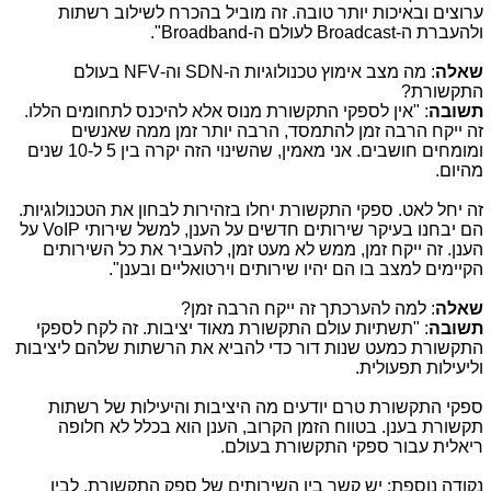
ערוצים ובאיכות יותר טובה. זה מוביל בהכרח לשילוב רשתות
ולהעברת ה-
Broadcast
לעולם ה-
Broadband
".
שאלה
: מה מצב אימוץ טכנולוגיות ה-
SDN
וה-
NFV
בעולם
התקשורת?
תשובה
: "אין לספקי התקשורת מנוס אלא להיכנס לתחומים הללו.
זה ייקח הרבה זמן להתמסד, הרבה יותר זמן ממה שאנשים
ומומחים חושבים. אני מאמין, שהשינוי הזה יקרה בין 5 ל-10 שנים
מהיום.
זה יחל לאט. ספקי התקשורת יחלו בזהירות לבחון את הטכנולוגיות.
הם יבחנו בעיקר שירותים חדשים על הענן, למשל שירותי
VoIP
על
הענן. זה ייקח זמן, ממש לא מעט זמן, להעביר את כל השירותים
הקיימים למצב בו הם יהיו שירותים וירטואליים ובענן".
שאלה
: למה להערכתך זה ייקח הרבה זמן?
תשובה
: "תשתיות עולם התקשורת מאוד יציבות. זה לקח לספקי
התקשורת כמעט שנות דור כדי להביא את הרשתות שלהם ליציבות
וליעילות תפעולית.
ספקי התקשורת טרם יודעים מה היציבות והיעילות של רשתות
תקשורת בענן. בטווח הזמן הקרוב, הענן הוא בכלל לא חלופה
ריאלית עבור ספקי התקשורת בעולם.
נקודה נוספת: יש קשר בין השירותים של ספק התקשורת, לבין