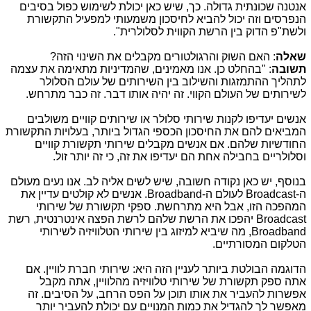
אנטנה שכונתית גדולה. כך, שיש כאן יכולת לשימוש כפול בסיבים
הנפרסים וזה יכול להביא לחיסכון משמעותי למפעיל התקשורת
ולשת"פ הדוק בין הרשת הקווית לסלולרית".
שאלה
: האם השוק והרגולטורים מקבלים את השינוי הזה?
תשובה
: "בהחלט כן. אנו מאמינים, שהמדיניות מתאימה את עצמה
לתהליך ההתמזגות והשילוב בין השירותים של עולם הסלולר
לשירותים של העולם הקווי. זה יהיה אותו דבר. זה כבר מתרחש.
אנשים יעדיפו לקנות שירותי סלולר או שירותים קוויים משולבים
המביאים להם את החיסכון הכספי הגדול ביותר, בעלויות התקשורת
החודשיות שלהם. אם אנשים מקבלים שירותי תקשורת קוויים
וסלולריים בחבילה אחת הם יעדיפו את זה, כי זה יותר זול.
בנוסף, יש כאן נקודה חשובה, שיש לשים אליה לב. אנו נעים מעולם
ה-
Broadcast
לעולם ה-
Broadband
. אנשים לא קולטים עדיין את
המהפכה הזו, אבל היא מתרחשת. ספקי תקשורת של שירותי
Broadcast
יהפכו את הרשת שלהם לרשת הפצה אינטרנטית, רשת
Broadband
, מה שיביא למיזוג בין שירותי הטלוויזיה לשירותי
הטלקום המסורתיים.
הדוגמה הבולטת ביותר לעניין הזה היא: שירותי חברת לוויין. אם
אתה ספק תקשורת של שירותי טלוויזיה מהלוויין, אתה מקבל
אפשרות להעביר את אותו תוכן על הפס הרחב, על הסיבים. זה
מאפשר לך להגדיל את כמות המנויים עם יכולת להעביר יותר