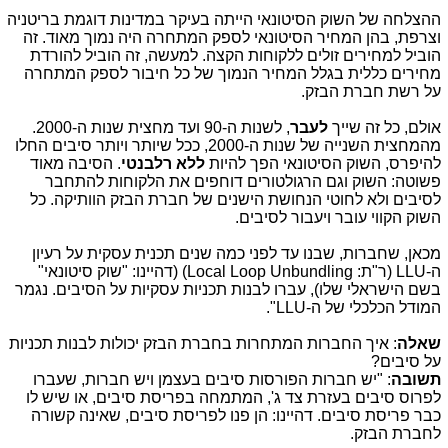
ההצלחה של השוק הסיטונאי הייתה בעיקר במדינות דוגמת בריטניה
וצרפת, בהן המחיר הסיטונאי לספק המתחרה היה נמוך מאוד. זה
הוביל למחירים זולים ללקוחות הקצה. למעשה, זה הוביל להורדת
מחירים כללית בגלל המחיר הנמוך של כל חיבור לספק המתחרה
על רשת חברת הבזק.
אולם, כל זה שייך
לעבר
, לשנות ה-90 ועד מחצית שנות ה-2000.
מהמחצית השנייה של שנות ה-2000, ככל שיותר ויותר סיבים החלו
להיפרס, השוק הסיטונאי הפך להיות
ללא רלבנטי
. הסיבה מאוד
פשוטה: השוק וגם הרגולטורים דוחפים את הלקוחות להתחבר
לסיבים ולא לחוטי הנחושת הישנים של חברת הבזק הוותיקה. כל
השוק הקווי עובר ויעבור לסיבים.
מכאן, שחברות, שבנו עד לפני כמה שנים תכנית עסקית על רעיון
ה-
LLU
(ר"ת:
Local Loop Unbundling
) (דהיינו: "שוק סיטונאי"
בשם הישראלי שלו), עברו לבנות תכניות עסקיות על הסיבים. נגמר
המודל הכלכלי של ה-
LLU
".
שאלה
: איך החברות המתחרות בחברת הבזק יכולות לבנות תכניות
על סיבים?
תשובה
: "יש חברות הפורסות סיבים בעצמן ויש חברות, שעברו
לפרוס סיבים בעזרת צד ג', המתמחה בפריסת סיבים, או שיש לו
כבר פריסת סיבים. דהיינו: הן פנו לפריסת סיבים, שאינה קשורה
לחברת הבזק.