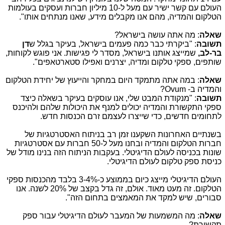
העולם עם קשר ישיר עם מעל ל-10 מיליון חברות ועסקים בעולמות
הטלקום והמדיה, מהם אנו מקבלים מידע, שאנו מנתחים אותו".
שאלה
: מה אתה עושה בישראל?
תשובה
: "ביקרתי כבר כמה פעמים בישראל, בעיקר בגלל ש
דן
בר-לב,
שמייצג אותנו בישראל, מסדר לי פגישות. אני פוגש לקוחות,
שותפים, ספקי טלקום ומדיה, יצרנים ואפילו סטארטאפים".
שאלה
: במה אתה מתמקד היום במחקר והייעוץ של יחידת הטלקום
והמדיה ב-
Ovum
?
תשובה
: "מנקודת המבט שלי, אנו עוסקים בעיקר בשאלה כיצד
ספקי התקשורת והמדיה יכולים למנף את היכולות שלהם ולהיכנס
לתחומים חדשים, כדי שייצרו לעצמם זרם הכנסות חדש.
בשנתיים האחרונות השקענו זמן רב בניתוח האסטרטגיות של
חברות הטלקום והמדיה ובחנו מעל ל-50 חברות עם אסטרטגיות
שונות בכניסה לעולם הדיגיטלי. בעקבות הניתוח הזה בנינו מודל של
כניסת ספק טלקום לעולם הדיגיטלי.
העולם הדיגיטלי מייצג כיום בממוצע כ-3-4% בלבד מהכנסות ספקי
הטלקום. זה מעט מאוד. אולם, זה גדל בקצב של 20% לשנה. אנו
סבורים, שיש למקד את המאמצים בתחום הזה".
שאלה
: מה המשמעות של המעבר לעולם הדיגיטלי עבור ספק
תקשורת?