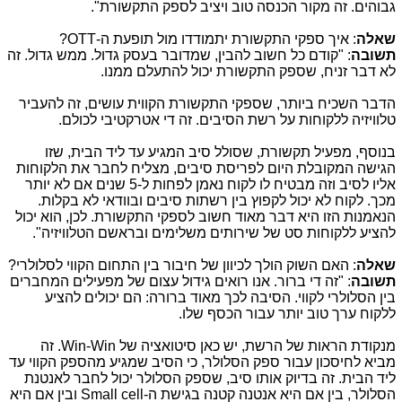
גבוהים. זה מקור הכנסה טוב ויציב לספק התקשורת".
שאלה
: איך ספקי התקשורת יתמודדו מול תופעת ה-
OTT
?
תשובה
: "קודם כל חשוב להבין, שמדובר בעסק גדול. ממש גדול. זה
לא דבר זניח, שספק התקשורת יכול להתעלם ממנו.
הדבר השכיח ביותר, שספקי התקשורת הקווית עושים, זה להעביר
טלוויזיה ללקוחות על רשת הסיבים. זה די אטרקטיבי לכולם.
בנוסף, מפעיל תקשורת, שסולל סיב המגיע עד ליד הבית, שזו
הגישה המקובלת היום לפריסת סיבים, מצליח לחבר את הלקוחות
אליו לסיב וזה מבטיח לו לקוח נאמן לפחות ל-5 שנים אם לא יותר
מכך. לקוח לא יכול לקפוץ בין רשתות סיבים ובוודאי לא בקלות.
הנאמנות הזו היא דבר מאוד חשוב לספקי התקשורת. לכן, הוא יכול
להציע ללקוחות סט של שירותים משלימים ובראשם הטלוויזיה".
שאלה
: האם השוק הולך לכיוון של חיבור בין התחום הקווי לסלולרי?
תשובה
: "זה די ברור. אנו רואים גידול עצום של מפעילים המחברים
בין הסלולרי לקווי. הסיבה לכך מאוד ברורה: הם יכולים להציע
ללקוח ערך טוב יותר עבור הכסף שלו.
מנקודת הראות של הרשת, יש כאן סיטואציה של
Win-Win
. זה
מביא לחיסכון עבור ספק הסלולר, כי הסיב שמגיע מהספק הקווי עד
ליד הבית. זה בדיוק אותו סיב, שספק הסלולר יכול לחבר לאנטנת
הסלולר, בין אם היא אנטנה קטנה בגישת ה-
Small cell
ובין אם היא