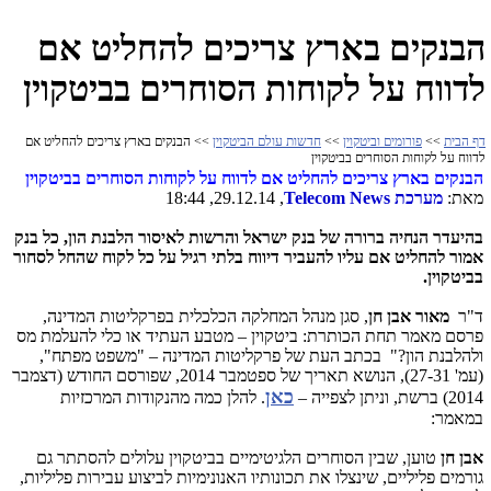
הבנקים בארץ צריכים להחליט אם
לדווח על לקוחות הסוחרים בביטקוין
דף הבית
>>
פורומים וביטקוין
>>
חדשות עולם הביטקוין
>> הבנקים בארץ צריכים להחליט אם
לדווח על לקוחות הסוחרים בביטקוין
הבנקים בארץ צריכים להחליט אם לדווח על לקוחות הסוחרים בביטקוין
מאת:
מערכת
Telecom News
, 29.12.14, 18:44
בהיעדר הנחיה ברורה של בנק ישראל והרשות לאיסור הלבנת הון, כל בנק
אמור להחליט אם עליו להעביר דיווח בלתי רגיל על כל לקוח שהחל לסחור
בביטקוין.
ד"ר
מאור אבן חן
, סגן מנהל המחלקה הכלכלית בפרקליטות המדינה,
פרסם מאמר תחת הכותרת: ביטקוין – מטבע העתיד או כלי להעלמת מס
ולהלבנת הון?" בכתב העת של פרקליטות המדינה – "משפט מפתח",
(עמ' 27-31), הנושא תאריך של ספטמבר 2014, שפורסם החודש (דצמבר
כאן
2014) ברשת, וניתן לצפייה –
. להלן כמה מהנקודות המרכזיות
במאמר:
אבן חן
טוען, שבין הסוחרים הלגיטימיים בביטקוין עלולים להסתתר גם
גורמים פליליים, שינצלו את תכונותיו האנונימיות לביצוע עבירות פליליות,