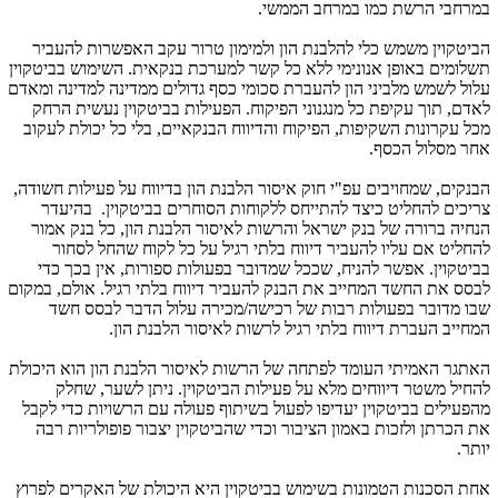
במרחבי הרשת כמו במרחב הממשי.
הביטקוין משמש כלי להלבנת הון ולמימון טרור עקב האפשרות להעביר
תשלומים באופן אנונימי ללא כל קשר למערכת בנקאית. השימוש בביטקוין
עלול לשמש מלביני הון להעברת סכומי כסף גדולים ממדינה למדינה ומאדם
לאדם, תוך עקיפת כל מנגנוני הפיקוח. הפעילות בביטקוין נעשית הרחק
מכל עקרונות השקיפות, הפיקוח והדיווח הבנקאיים, בלי כל יכולת לעקוב
אחר מסלול הכסף.
הבנקים, שמחויבים עפ"י חוק איסור הלבנת הון בדיווח על פעילות חשודה,
צריכים להחליט כיצד להתייחס ללקוחות הסוחרים בביטקוין. בהיעדר
הנחיה ברורה של בנק ישראל והרשות לאיסור הלבנת הון, כל בנק אמור
להחליט אם עליו להעביר דיווח בלתי רגיל על כל לקוח שהחל לסחור
בביטקוין. אפשר להניח, שככל שמדובר בפעולות ספורות, אין בכך כדי
לבסס את החשד המחייב את הבנק להעביר דיווח בלתי רגיל. אולם, במקום
שבו מדובר בפעולות רבות של רכישה/מכירה עלול הדבר לבסס חשד
המחייב העברת דיווח בלתי רגיל לרשות לאיסור הלבנת הון.
האתגר האמיתי העומד לפתחה של הרשות לאיסור הלבנת הון הוא היכולת
להחיל משטר דיווחים מלא על פעילות הביטקוין. ניתן לשער, שחלק
מהפעילים בביטקוין יעדיפו לפעול בשיתוף פעולה עם הרשויות כדי לקבל
את הכרתן ולזכות באמון הציבור וכדי שהביטקוין יצבור פופולריות רבה
יותר.
אחת הסכנות הטמונות בשימוש בביטקוין היא היכולת של האקרים לפרוץ