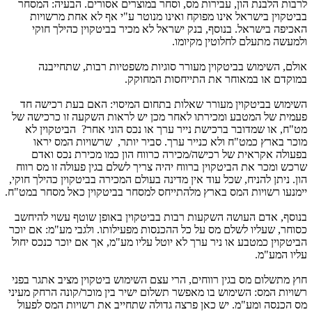
לרבות הלבנת הון, עבירות מס, וסחר במוצרים אסורים. הבעיה: המסחר
בביטקוין בישראל אינו מפוקח ואינו מנוטר ע"י אף לא אחת מרשויות
האכיפה בישראל. בנוסף, בנק ישראל לא מכיר בביטקוין כהילך חוקי
ולמעשה מתעלם לחלוטין מקיומו.
אולם, השימוש בביטקוין מעורר סוגיות משפטיות רבות, שתחייבנה
במוקדם או במאוחר את התייחסות המחוקק.
השימוש בביטקוין מעורר שאלות בתחום המיסוי: האם בעת רכישה חד
פעמית של המטבע ומכירתו לאחר מכן יש לראות השקעה זו כרכישה של
מט"ח, או שמדובר ברכישת נייר ערך או נכס הוני אחר? הביטקוין לא
מוכר בארץ כמט"ח ולא כנייר ערך. סביר יותר, שרשויות המס יראו
בפעולה אקראית של רכישה/מכירה כרווח הון כמו מכירת נכס ואדם
שרכש ומכר את הביטקוין ברווח יהיה צריך לשלם בגין פעולה זו מס רווח
הון. ניתן להניח, שכל עוד אין מדינה בעולם המכירה בביטקוין כהילך חוקי,
יימנעו רשויות המס בארץ מלהתייחס למסחר בביטקוין כאל מסחר במט"ח.
בנוסף, אדם העושה השקעות רבות בביטקוין באופן שוטף עשוי להיחשב
כסוחר, שעליו לשלם מס על כל ההכנסות מפעילותו. ולגבי מע"מ: אם יוכר
הביטקוין כמטבע או ניר ערך לא יוטל עליו מע"מ, אך אם יוכר כנכס יחול
עליו המע"מ.
חוץ מתשלום מס בגין רווחים, הרי עצם השימוש ביטקוין מציב אתגר בפני
רשויות המס: השימוש בו מאפשר תשלום ישיר בין מוכר/קונה הרחק מעיני
מס הכנסה ומע"מ. יש כאן פרצה גדולה שתחייב את רשויות המס לפעול