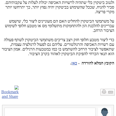
ולגנוב ביטקוין בלי שתהיה לרשויות האכיפה יכולת לעלות על עקבותיהם.
סביר להניח, שככל שהשימוש בביטקוין יהיה נפוץ יותר, כך יתרחשו יותר
מקרי פריצה.
על משתמשי הביטקוין להחליט האם הם מעוניינים ליצור כלי, שישמש
עבריינים להלבנת הון ולהתחמקות מתשלומי מס או מטבע חלופי לשימוש
הציבור הרחב.
כדי ליצור מטבע חלופי חזק ויצב צריכים משתמשי הביטקוין לשתף פעולה
עם רשויות האכיפה והרגולטורים. עליהם גם לפעול לרגולציה עצמית,
שתאפשר לציבור הרחב להשתמש בו כמו במטבעות הרגילים. אמון הציבור
הוא תנאי הכרחי להפיכת הביטקוין לאהוד בקרב הציבור.
הקובץ המלא להורדה -
כאן
.