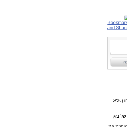
הנאה שהיא מיסודות
עבירת השוחד? -
כאן
שערוריית הקנס הענק
על בזק וחשיפת
"תעודת הביטוח" של
נתניהו בתיק 4000 -
כאן
ערוץ 20: "תיק תפור":
אבי וייס חושף את
מחדלי "תיק 4000" -
כאן
התבלבלתם: גיא פלד
הפך את כחלון, גבאי
ואילת לחשודים
המרכזיים בתיק 4000 -
כאן
פצצות בתיק 4000:
האם היו בכלל
התנגדויות למיזוג
בזק-יס? -
כאן