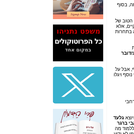
2" על תעלולי השר
 קיימת. משום מה, בסוף
משה כחלון -
כאן
המשך חשיפת הבלוף
 הטוב של
ששמו "מהפיכת
יים, אלא
הסלולר" ואיך מסרסים
שורת, ולא בתחרות
את הנתונים לציבור -
כאן
סיכום ביקור בסיליקון
מ
דובר
ואלי - למה 3 הגדולות
משקיעות ומפתחות
באותם תחומים -
כאן
לא ייעלמו אף פעם, כל עוד ההסדרים הללו של LLU-SLU בתוקף, אבל על
וסף ויגלו
שלמה פילבר (עד
לאחרונה מנכ"ל משרד
התקשורת) - עד
מדינה? הצחקתם
אותי! -
כאן
רחבי
"יש אפליה בחקירה"?
חשיפה: למה השר
יוצא
גלעד
משה כחלון לא נחקר
בי ברגר
עד היום? -
כאן
ללמוד מה
ן לא ידוע