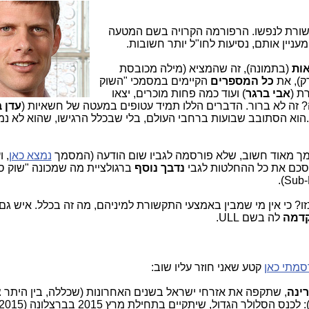
ורת לנפשו. הרפורמה הקרויה בשם המטעה
עניין אותם, נסיעות לחו"ל יותר חשובות.
אות
(בתמונה), זה שהמציא (מילה מכובסת
רק), את
כל המספרים
הקיימים במסמכי "השוק
ת (
אבי ברגר
) ועוד כמה פחות מוכרים, יצאו
 זה לא ברור. הדברים הללו תמיד עטופים במעטה של חשאיות (
עדן 
.הוא הסתובב שבועות ברחבי העולם, בלי שבכלל הרגישו, שהוא לא נ
ך מאוד חשוב, שלא פורסמה לגביו שום הודעה (המסמך
נמצא כאן
, 
סכם את כל ההחלטות לגבי
נדבך נוסף
ברגולציית מה שמכונה "שוק סי
? כי אין מי שמבין באמצעי התקשורת למיניהם, מה זה בכלל. איש גם 
דמה
לה בשם ULL.
מתי כאן
קטע שאני חוזר עליו שוב:
ינה
, שתקפה את אזרחי ישראל בשנים האחרונות (שכללה, בין היתר 