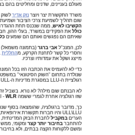
מעולם בעניינים, שדנים ומחליטים בהם ב
משרד התקשורת יצר ויוצר
נזק אדיר
לשוק ה
שום תהליך לשמיעת צרכי הציבור ושמיעת 
הקשיבו לאיש,
ממה שנכנס תחת ההגדרה ש
כולל
את הפקידים במשרד, בעלי ההון, חברי
שאיתם הם נפגשים ואותם הם שומעים
כל
לכן, המנכ"ל
אבי ברגר
(בתמונה משמאל
) 
וחסרי כל קשר לתחנת הקרקע, מ
החללית
ב
מייצג ושקל את עמדותיו וצרכיו.
כדי לא להעמיס את הכתבה הזו בכל המונח
רגולציית ה-LLU במסגרת מדיניות ה-ULL בגישת ה-BSA שמופעלת כעת בישראל בתחום הקווי.
לא הבנתם שום מילה? לא נורא. בשביל זה
שזו רגולציה אחרת לגמרי ששמה
WLR, רגולציה שלא קיימת בישראל.
l -
ULL\LLU והיו חברות תקשורת אירופא
הערים
במקביל
לחברת הבזק המדינתית, 
להתחבר
בחיבור יותר קצר
ומשם ללקוחות הקצה בבתים, ולא בחיבור א