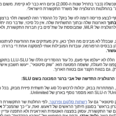
במציאות: הרגולציה הזו הייתה הראשונה שנכשלה (כבר בתחיל שנות ה-2,000) וכיום היא כבר לא
לבצע פריסה דומה לזו של בזק? כל ההסדר הזה למעשה תלוי ברצון
תוך
הארונות שלה ובתוך התשתיות שלה. אין כל סיכוי, שדבר כזה יתק
אם זונחים את הרגולציה הנוכחית ועוברים לרגולציה של WLR, שמבוססת על שת"פים בין חברות התק
בכלל לא מבינים מה הולך כאן, ורק מעתיקים את ההודעות לעיתונות
 בבסיס הרפורמה, עובדות המובילות אותי למסקנה אחת די ברורה: 
שור.
טוב שיש קשיי מעבר בין החברות (הקשיים הללו 
צו על העגלה, ששמה המטעה הוא: "שוק סיטונאי", ייעשו חשבון אישי נ
ת), גם בטווח הקצר וגם בטווח הארוך.
רגולציה החדשה של אבי ברגר המכונה בשם SLU:
המתחרות בבזק, יכולות לרכוש כל סוג של תשתית פיזית מבזק, בכל 
 סיטונאי" גם על
רשתות סלקום ופרטנר
, לפי החלטת שר התקשורת ה
 גרזן בראש" בסגנון חיתוך הראשים של דאעש. זאת, ע"י כך שהמנכ"ל
א
גם שר התקשורת, עסוק בפצצה האטומית האיראנית ולא התפנה עדיין 
גלעד ארדן
, ודחה את המימוש של "עיקרון ההדדיות" הזה לזמ