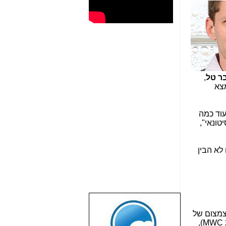
בר טל
,
מצא
ועוד כמה
טונאי",
לא הבין
שבוע טוב לכל
צמצום של
הגולשים באשר
כמות האנטנות, מה שמגביר את הקרינה...): לכנס הסלולר הגדול, שיתקיים בתחילת מרץ 2015 בברצלונה (MWC 2015),
הם!!!