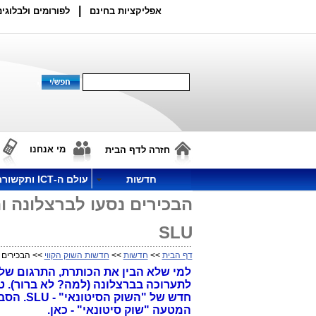
|
אפליקציות בחינם
לפורומים ולבלוגים
מי אנחנו
חזרה לדף הבית
חדשות
עולם ה-ICT ותקשורת
הבכירים נסעו לברצלונה ו
SLU
דף הבית
>>
חדשות
>>
חדשות השוק הקווי
>> הבכירים נ
למי שלא הבין את הכותרת, התרגום של
לתערוכה בברצלונה (למה? לא ברור). 
חדש של 
המטעה "שוק סיטונאי" - כאן.