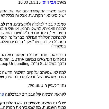
מאת:
אבי וייס
, 3.3.15, 10:30
ראשי משרד התקשורת עזבו את שוק התקש
"שוק סיטונאי" מקרטעת, אבל זה בכלל לא מ
סמנכ"ל בכיר לכלכלה ולתקציבים,
הרן לב
למונח האמיתי, למשל: תחמן, או אולי פיב
הסיטונאי", ביחד עם מנכ"ל משרד התקשור
לתערוכת הסלולר הגדולה בברצלונה. למה?
המנכ"ל הקודם, היה "מלך" בדברים הללו..
במשרדו).
טרם צאתו, חתם מנכ"ל התקשורת על מסמ
נספחים הנמצאים במקום אחר), בו הוא מ
נדבך בשם SLU (ר"ת: Sub-Loop Unbundling).
למה לא שמעתם על קיום רגולציה חדשה כזו
מה המשמעות של הרגולציה הבסיסית,
שק
נחזור לעניין ה-SLU מיד.
לקראת היציאה של הבכירים לברצלונה
פרס
יש לי גם
הצעה מעשית
בנושא
בהלת הקר