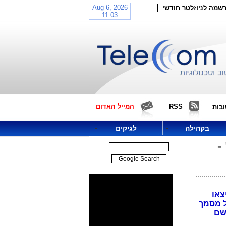
|
שמה לניוזלטר חודשי
RSS
המייל האדום
בות
בקהילה
לגיקים
-
צאו
ל מסמך
 בשם