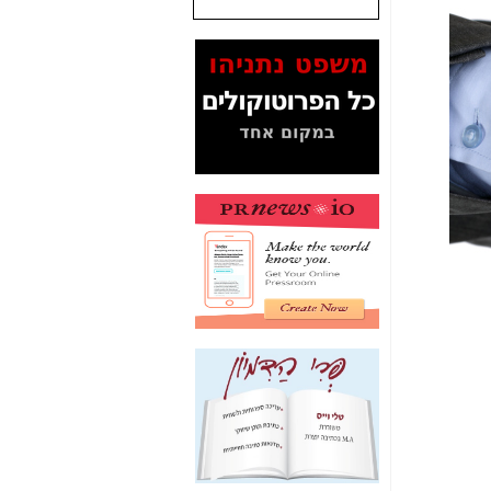
המסמכים בנושא בזק-
Yes (תיק 4000)
מוכיחים "תפירת תיק"
לאיש הלא נכון! -
כאן
עובדות ומסמכים
המוסתרים מהציבור:
האם ביבי כשר
תקשורת עזר לקב'
בזק? -
כאן
מה מקור ה-Fake
News שהביא לתפירת
תיק לביבי והעלמת
החשודים הנכונים -
כאן
אחת הרגליים של "תיק
4000 התפור"
התמוטטה היום
בניצחון (כפול) של בזק
-
כאן
איך כתבות מפנקות
הפכו לפתע לטובת