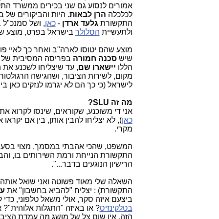
אמורים לנסוע גם שני בכירים ממשרד הת
לכלכלה
הרן לבאות
. היות והביקורים של
התקשורת
גלעד ארדן
-
כאן
, ושל סמנכ"ל
ולתעשיית
הסלולר
בישראל בפרט, מוצע ש
מוצע שהם יטוסו לארה"ב ואחר כך לאיי פול
שיש
סכנה חמורה
הללו
יישארו שם
מקום, לשירות הציבור, ושהגישה הרגולטו
לישראל (כי כך הם לא יגרמו לנזקים כאן
מה זה SLU?
אני די משוכנע, שקוראים, שינסו לקרוא 
כאן
), לא יצליחו להבין אותן, בין אם יק
מקרי.
התקשורת הנייחת ורמת השירותים בו, והבאנ
הרישיון הנוגעים בדבר...".
השאלה שלי מאוד פשוטה ואני שואל אותה כ
התקשורת) : יצליח "להביא בחשבון" את
ענ
ביצעם איזה סקר, אולי משאל טלפוני, כדי לדעת מה הציבור מ
בטלקינזיס
? או באיזה "התגלות אלוהית"? 
הזה, אין שום צל של מושג מה עמדת הציבור