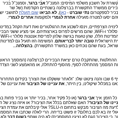
קשורת על חשבון משלמי המיסים: המנכ"ל
אבי ברגר
, וסמנכ"ל בכיר
 בכירים ממשרד התקשורת בברצלונה בשנתיים הקודמות (של שר
 בכיר לספקטרום
נ
תי שוברט
-
כאן
),
לא הביאו
שום תועלת
לתושבי יש
הם יסעו למטרה מועילה
אחרת לגמרי
ולמקומות
אחרים לגמרי
.
ינזיה הצרפתיים, וינסו לשכנע את הרגולטורים ואת דעת הקהל במדינות
בפריסה המסיבית של סלולר ו-WiFi, שהם מרשים לפרוס בארצותיהם. אני מציע ששני הבכ
, עד 
רית הישראלית
טובה יותר לבריאותם
. המשימה הזו תועיל גם למדינות 
 בישראל, בעת שהם נוכחים כאן במשרד התקשורת).
בהצלחה
...
את ההחלטות ,שהתקבלו טרם יציאת הבכירים לברצלונה (המסמך הראש
ראו את המסמך מהתחלה לסוף, מהסוף להתחלה, או מהאמצע לשני הצדדי
המשפט, שהכי אהבתי במסמך, מצוי בסעיף 6 שבו והנה ציטוט שלו: "ולאחר ששקלנו את הצורך בקידום ה
ו במכלול שיקולינו, בין היתר,
את עניינו של הציבור
ואת עניינם של 
ל הזמן: איך
אבי ברגר
(או כל פקיד אחר, בכיר יותר או בכיר פחות 
יינו של הציבור
? האם שאלתם בכלל את הציבור? או איזה נציג של ה
בקש בתחום ה-SLU? אולי קיבלתם את עמדת הציבור
אולי זה בא לכם בחלום? זו פשוט בדיחה. הרי לאלה שכתבו את המסמך
, כי הציבור (וגם לא נציגיו המוסמכים) לא היה שותף
בשום דבר
ולא 