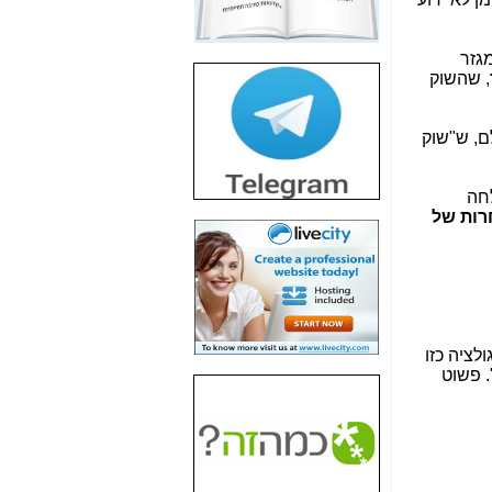
חשיפת חשד לשחיתות
הדומה לזו של "תיק
4000" אך בתחום
גזר
הסלולר -
כאן
, שהשוק
חשיפת מה שלא
רוצים שתדעו בעניין
ם, ש"שוק
פריסת אנלימיטד
(בניחוח בלתי נסבל) -
כאן
חה
רות של
חשיפה: איוב קרא
אישר לקבוצת סלקום
בדיוק מה שביבי אישר
ל-Yes ולבזק -
כאן
האם השר איוב קרא
היה צריך בכלל לחתום
לציה כזו
על האישור, שנתן
. פשוט
לקבוצת סלקום? -
כאן
האם ביבי וקרא קבלו
בכלל תמורה עבור
ההטבות הרגולטוריות
שנתנו לסלקום? -
כאן