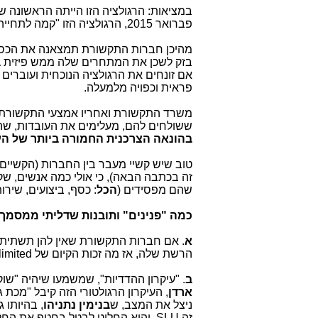
פברואר 2015, הרגולציה הזו "קמה לתחייה" בהחלטות הרגולציה של משרד התקשורת הישראלי.
מהיכן חברות התקשורת תמצאנה את הכסף 
בזק לשכן את המתחרים שלה ממש פיזית
ב
פראית וכפויה מלמעלה.
משרד התקשורת ואחריו אמצעי התקשורת, ש
ששולחים להם, מעלימים את העובדות, שהן
בהונאה הצרכנית החמורה ביותר של הע
זה בכתבה הבאה), כי אולי כמה אנשים, שקפ
שהם מפסידים (
הכל
: כסף, ביצועים, שירו
כמה "פנינים" ותובנות שדליתי ממסמך ה
א
. אם חברות התקשורת שאין להן תשתית, 
הרשת שלה, אז מה זכות הקיום של Unlimited? ה-SLU הוא מסמר נוסף בארון של Unlimited.
ב
. "עיקרון ההדדיות", שמשמעו שיהיה "שוק
ארדן
, העיקרון הרגולטורי הזה קיבל "מכת
ניצל את המצב, ש
בנימין נתניהו
, בהיותו 
זה SLU, והוא החליט לבטל בחטף את החלטת השר