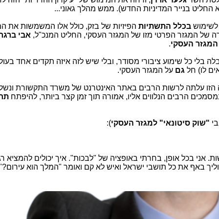
 החליט בנייר המדיניות החדש). ממש מהלך גאוני...
בכלל התשתיות
הפיזיות של בזק, כולל אלו המשמשות את המ
רה של המגזר הפרטי מזו של המגזר העסקי, החליט המנכ"ל,
אבי ברגר
 המגזר העסקי
.
 בלי כל שימוע ציבורי מסודר, ובלי שיש לזה איזה תקדים אחד בעול
אים לו) חל
גם
על המגזר העסקי.
ה הזו עלתה לרשות הרבים באתר האינטרנט של משרד התקשורת ונשל
מסמכים הרבים הנלווים אליו, אמורה תוך זמן קצר ביותר, להיפתח
תח
"שוק סיטונאי" למגזר העסקי
):
אני בכל אופן, בחרתי באופציה של "לבכות". איך יכולים להמציא רגו
וליך באף את כל תושבי ישראל ואיש לא קם ואומר "המלך הוא עירום?"