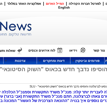
|
|
|
|
לפורטל חברות הקהילה
המייל האדום
אפלקציות האתר בסלולר
הר
English
צור קשר
וידיאו
לוח אירועים וכנסים
שאלות ותשו
פורומים וביטקוין
דעות ומחקרים
צרכנות
הוסיפו נדבך חדש בכאוס "השוק הסיטונאי" 
סעו לברצלונה והוסיפו נדבך חדש בכאוס "השוק הסיטונאי" - SLU
ה לעברית יותר קלה: מנכ"ל משרד התקשורת וסמנכ"ל הכלכלה י
טרם צאתו לברצלונה, חתם מנכ"ל משרד התקשורת (אבי ברגר) ע
"השוק הסיטונאי" - SLU. הסברים נוספים איך בנויה "ההונאה הצרכנית של העשור" המכונה