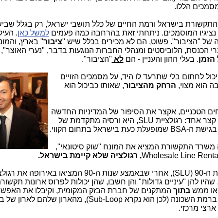
מסמכים הללו.
תקשורת בישראל ורמת החיים של כלל תושבי ישראל, רק בגלל שביש
נציגיו המוסמכים. ניתחתי זאת בהרחבה כמה פעמים
למשל כאן
.
העיק
ל "הציבור". פשוט, הם לא מכירים בכלל שיש "
ציבור
" בארץ, והמו
 הכנסת, הלוביסטים ומנהלי החברות הנוגעות בדבר, "נערי האוצר", ו
 הזמן
. בעלי ההון והעניין - הם
לא
"הציבור".
יכול לחתום בלי שתרעד לו היד, על מסמכים הזויים
ה הוא מצוי,
הרחק מהציבור
, שאותו כביכול הוא
ים הטכניים, אקצר את הסיפור של המדיניות החדשה
שנולדה בתחום "השוק הסיטונאי" במשפט קצר אחד: רגולציית SLU, היא ורסיה מתקדמת של
 משרד התקשורת המציא את המונח "שוק סיטונאי",
Wholesale Line Renta
כך, מדובר ברגולציה, שהומצאה בסוף שנות ה-90 (SLU), אחרי שבאמצע שנות ה-90 המציאו בא
יות, שהיו להן "עיניים גדולות" והן חשבו, שהן יכולות לפרוס ארונות תקשו
או ממש
בתוך
המתקנים של חברת הבזק המקומית, וקיבלו את האפשר
ומקומי, ממש ברמת השכונה (לכן הוא נקרא Sub-Loop), מהארון של
רצי מרכזי.