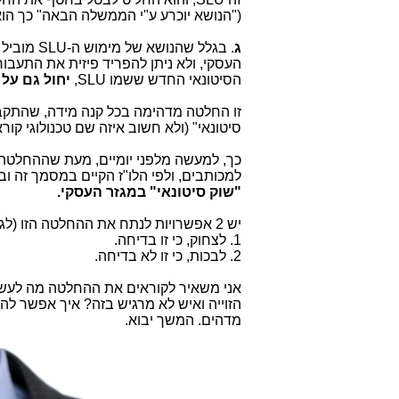
("הנושא יוכרע ע"י הממשלה הבאה" כך הוא
ג
. בגלל שהנושא של מימוש ה-SLU מוביל לשימוש
העסקי, ולא ניתן להפריד פיזית את התעבו
הסיטונאי החדש ששמו SLU,
יחול גם על
זו החלטה מדהימה בכל קנה מידה, שהתקבלה
סיטונאי" (ולא חשוב איזה שם טכנולוגי קור
כך, למעשה מלפני יומיים, מעת שההחלט
למכותבים, ולפי הלו"ז הקיים במסמך זה וב
"שוק סיטונאי" במגזר העסקי.
יש 2 אפשרויות לנתח את ההחלטה הזו (לגבי
1. לצחוק, כי זו בדיחה.
2. לבכות, כי זו לא בדיחה.
אני משאיר לקוראים את ההחלטה מה לעשות. 
הזוייה ואיש לא מרגיש בזה? איך אפשר לה
מדהים. המשך יבוא.