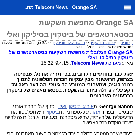
Telecom News - Orange SA מח...
Orange SA מחפשת השקעות
בסטארטאפים של ביטקוין בסיליקון ואלי
דף הבית
>>
פורומים וביטקוין
>>
חדשות עולם הביטקוין
>> Orange SA מחפשת השקעות
בסטארטאפים של ביטקוין בסיליקון ואלי
Orange SA
הגלובלית מחפשת השקעות בסטארטאפים של
ביטקוין בסיליקון ואלי
מאת:
מערכת
Telecom News
, 9.4.15, 15:22
זאת, כבר בחודשים הקרובים. בכך תהיה אורנג', שבסיסה
בצרפת, הראשונה מבין ענקיות חברות הטלפוניה לתמוך
בטכנולוגיה, שמאחורי המטבע הדיגיטלי. ההודעה באה על
רקע עליה גדולה ביותר בהשקעות בסטארטאפים של ביטקוין
ברבעונים האחרונים.
George Nahon
,
מ
אורנג' סיליקון ואלי
- סניף של חברת אורנג',
שבסיסה בפריז,
אמר
, שפלטפורמת ה
ביטקוין
היא הפלטפורמה
הדיגיטלית של העתיד, שהיא מסקרנת ומעניינת ואורנג' רוצה להיות
"שם" מוקדם ככל האפשר.
בעוד שערך המטבע בדולרים ירד בכמחצית בשנה האחרונה, הרי