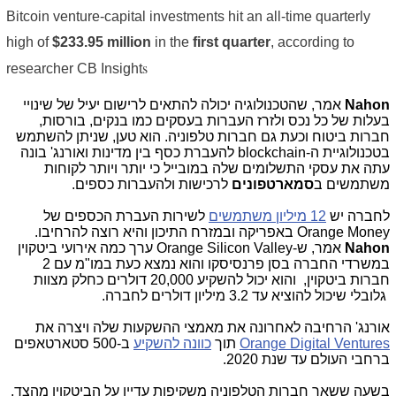
Bitcoin venture-capital investments hit an all-time quarterly
high
of
$233.95 million
in the
first
quarter
, according to
s
researcher CB Insight
Nahon
אמר, שהטכנולוגיה יכולה להתאים לרישום יעיל של שינויי
בעלות של כל נכס ולזרז העברות בעסקים כמו בנקים, בורסות,
חברות ביטוח וכעת גם חברות טלפוניה. הוא טען, שניתן להשתמש
בטכנולוגיית ה-
blockchain
להעברת כסף בין מדינות ואורנג' בונה
עתה את עסקי התשלומים שלה במובייל כי יותר ויותר לקוחות
משתמשים ב
סמארטפונים
לרכישות ולהעברות כספים.
לחברה יש
12 מיליון משתמשים
לשירות העברת הכספים של
Orange Money
באפריקה ובמזרח התיכון והיא רוצה להרחיבו.
Nahon
אמר, ש-
Orange Silicon Valley
ערך כמה אירועי ביטקוין
במשרדי החברה בסן פרנסיסקו והוא נמצא כעת במו"מ עם 2
חברות ביטקוין, והוא יכול להשקיע 20,000 דולרים כחלק מצוות
גלובלי שיכול להוציא עד 3.2 מיליון דולרים לחברה.
אורנג' הרחיבה לאחרונה את מאמצי ההשקעות שלה ויצרה את
Orange Digital Ventures
תוך
כוונה להשקיע
ב-500 סטארטאפים
ברחבי העולם עד שנת 2020.
בשעה ששאר חברות הטלפוניה משקיפות עדיין על הביטקוין מהצד,