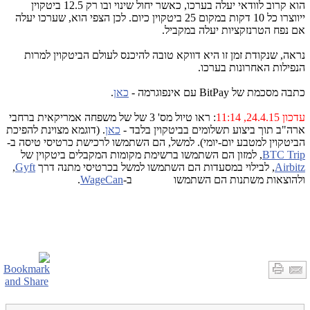
הוא קרוב לוודאי יעלה בערכו, כאשר יחול שינוי ובו רק 12.5 ביטקוין
ייווצרו כל 10 דקות במקום 25 ביטקוין כיום. לכן הצפי הוא, שערכו יעלה
אם נפח הטרנזקציות יעלה במקביל.
נראה, שנקודת זמן זו היא דווקא טובה להיכנס לעולם הביטקוין למרות
הנפילות האחרונות בערכו.
כתבה מסכמת של BitPay עם אינפוגרמה -
כאן
.
עדכון 24.4.15, 11:14
: ראו טיול מס' 3 של של משפחה אמריקאית ברחבי
ארה"ב תוך ביצוע תשלומים בביטקוין בלבד -
כאן
. (דוגמא מצוינת להפיכת
הביטקוין למטבע יום-יומי). למשל, הם השתמשו לרכישת כרטיסי טיסה ב-
BTC Trip
, למזון הם השתמשו ברשימת מקומות המקבלים ביטקוין של
Airbitz
, לבילוי במסעדות הם השתמשו למשל בכרטיסי מתנה דרך
Gyft
,
ולהוצאות משתנות הם השתמשו ב-
WageCan
.