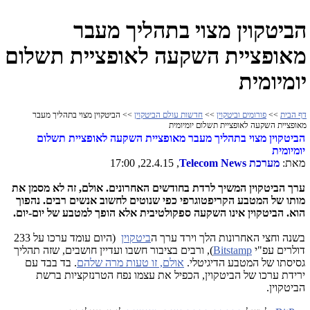
הביטקוין מצוי בתהליך מעבר
מאופציית השקעה לאופציית תשלום
יומיומית
דף הבית
>>
פורומים וביטקוין
>>
חדשות עולם הביטקוין
>> הביטקוין מצוי בתהליך מעבר
מאופציית השקעה לאופציית תשלום יומיומית
הביטקוין מצוי בתהליך מעבר מאופציית השקעה לאופציית תשלום
יומיומית
מאת:
מערכת
Telecom News
, 22.4.15, 17:00
ערך הביטקוין המשיך לרדת בחודשים האחרונים. אולם, זה לא מסמן את
מותו של המטבע הקריפטוגרפי כפי שנוטים לחשוב אנשים רבים. נהפוך
הוא. הביטקוין אינו השקעה ספקולטיבית אלא הופך למטבע של יום-יום.
בשנה וחצי האחרונות הלך וירד ערך ה
ביטקוין
(היום עומד ערכו על 233
דולרים עפ"י
Bitstamp
), ורבים בציבור חשבו ועדיין חושבים, שזה תהליך
גסיסתו של המטבע הדיגיטלי.
אולם, זו טעות מרה שלהם
. בד בבד עם
ירידת ערכו של הביטקוין, הכפיל את עצמו נפח הטרנזקציות ברשת
הביטקוין.