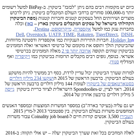
כיום יש מקומות רבים בהם ניתן "לבזבז" ביטקוין. ב-
BitPay
למשל רשומים
יותר מ-100,000 סוחרים ברחבי העולם המקבלים ביטקוין. ניתן לרכוש
מוצרים ושירותים החל בעסקים קטנים וחברות קטנות (
מפת הביטקוין
הקהילתי בישראל של עסקים המקבלים ביטקוין בארץ –
כאן
) וכלה
בחברות ענק כמו למשל
אקספדיה
,
מיקרוסופט
,
Destina
,
Dell
,
Overstock
,
UATP
,
TIME
,
Rakuten
,
TigerDirect
,
DISH
,
n
Holiday In
. חברות התיירות הענקיות כמו אקספדיה ודסטינה מדווחות,
שהביטקוין הולך ותופס את מקומם של כרטיסי האשראי ואלה המזמינים
בביטקוין שוהים תקופה
ארוכה יותר פי 2
מאלה המזמינים בכרטיסי
אשראי. בנוסף, גופים רבים מקבלים תרומות בביטקוין כמו
ויקיפדיה
ואף
המדליף
סנודן
.
למרות שערך הביטקוין יכול עדיין לרדת, כסף רב ממשיך להיות מושקע
בעולם הביטקוין. ברבעון הראשון של 2015 ה
ושקעו 234 מיליון דולרים
בסטארטאפים של ביטקוין
לעומת 144 מיליון דולרים ברבעון הראשון של
2014. ראוי לציין, ש-Spondoolies הישראלית לציוד כריית ביטקוין
גייסה
5 מיליון דולרים ברבעון אחרון של 2014.
יש גם עליה (בעיקר בארה"ב) במספר המשרות המוצעות ובמספר האנשים
המחפשים משרות בעולם הביטקוין. בין ספטמבר 2013 ל-מרץ 2015
העבירו
3,500 אנשים קורות חיים ל-Coinality job board עבור משרות
בעולם הביטקוין.
לאלה המחכים בכל זאת שערך הביטקוין יעלה – יש אולי תקווה: ב-2016