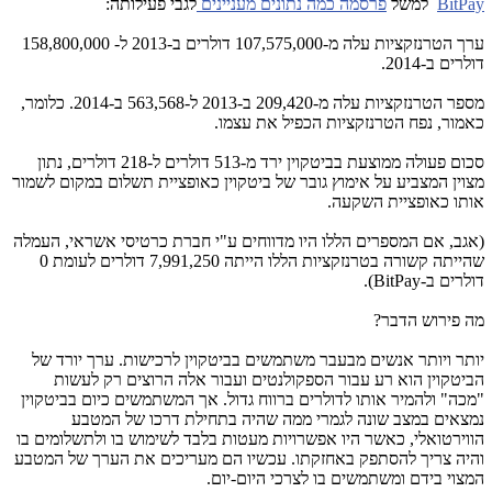
BitPay
למשל
פרסמה כמה נתונים מעניינים
לגבי פעילותה:
ערך הטרנזקציות עלה מ-107,575,000 דולרים ב-2013 ל- 158,800,000
דולרים ב-2014.
מספר הטרנזקציות עלה מ-209,420 ב-2013 ל-563,568 ב-2014. כלומר,
כאמור, נפח הטרנזקציות הכפיל את עצמו.
סכום פעולה ממוצעת בביטקוין ירד מ-513 דולרים ל-218 דולרים, נתון
מצוין המצביע על אימוץ גובר של ביטקוין כאופציית תשלום במקום לשמור
אותו כאופציית השקעה.
(אגב, אם המספרים הללו היו מדווחים ע"י חברת כרטיסי אשראי, העמלה
שהייתה קשורה בטרנזקציות הללו הייתה 7,991,250 דולרים לעומת 0
דולרים ב-BitPay).
מה פירוש הדבר?
יותר ויותר אנשים מבעבר משתמשים בביטקוין לרכישות. ערך יורד של
הביטקוין הוא רע עבור הספקולנטים ועבור אלה הרוצים רק לעשות
"מכה" ולהמיר אותו לדולרים ברווח גדול. אך המשתמשים כיום בביטקוין
נמצאים במצב שונה לגמרי ממה שהיה בתחילת דרכו של המטבע
הווירטואלי, כאשר היו אפשרויות מעטות בלבד לשימוש בו ולתשלומים בו
והיה צריך להסתפק באחזקתו. עכשיו הם מעריכים את הערך של המטבע
המצוי בידם ומשתמשים בו לצרכי היום-יום.