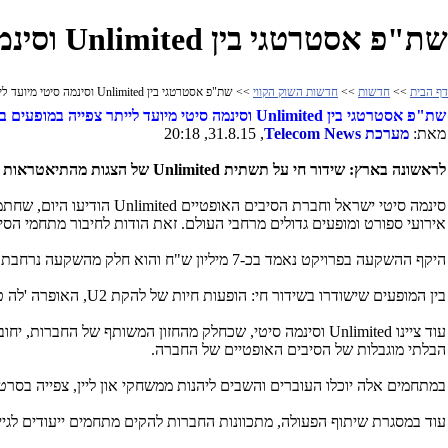
שת"פ אסטרטגי בין Unlimited וסינמה סיטי מיועד לייתר צפייה במופעים בחו"ל
דף הבית
>>
חדשות
>>
חדשות השוק הקווי
>> שת"פ אסטרטגי בין Unlimited וסינמה סיטי מיועד לייתר צפייה במופעים בחו"ל
שת"פ אסטרטגי בין
Unlimited
וסינמה סיטי מיועד לייתר צפייה במופעים ב
מאת:
מערכת
Telecom News
, 31.8.15, 20:18
לראשונה בארץ: שידור חי על תשתית
Unlimited
של הצגות מהתיאטראות המ
סינמה סיטי ישראל וחברת הסיבים האופטיים
Unlimited
הודיעו היום, שחתמו
אירועי ספורט ומופעים גדולים מרחבי העולם. זאת הודות לחיבור מתחמי הס
היקף ההשקעה בפרויקט נאמד בכ-7 מיליון ש"ח והוא חלק מהשקעה נרחבת, שמבצעת סינמה סיטי בשדרוג חווית הצפייה במתחמיה.
בין המופעים שישודרו בשידור חי: הופעות חיות של להקת
U2
, האופרה 'לה ט
עוד ציינו
Unlimited
וסינמה סיטי, שכחלק מהחזון המשותף של החברות, יחובר
הבלתי מוגבלות של הסיבים האופטיים של החברה.
במתחמים אלה יוכלו העוברים והשבים ליהנות ממשחקי און ליין, צפייה בסרט
עוד במסגרת שיתוף הפעולה, מתכוונות החברות להקים מתחמים ייעודים לגי