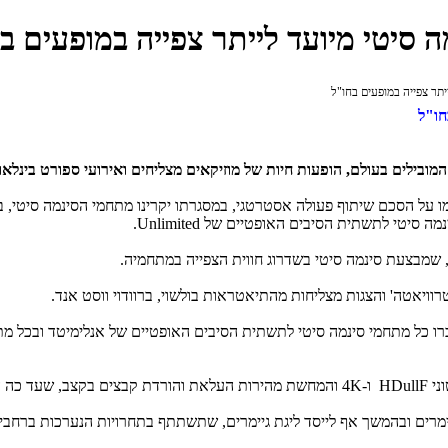
חו"ל
ובילים בעולם, הופעות חיות של מוזיקאים מצליחים ואירועי ספורט בינלאו
 על הסכם שיתוף פעולה אסטרטגי, במסגרתו יקרינו מתחמי הסינמה סיטי, בשי
ינמה סיטי לתשתית הסיבים האופטיים של
Unlimited
.
רוויאטה' והצגות מצליחות מהתיאטראות בולשוי, ברוודוי ווסט אנד.
ו כל מתחמי סינמה סיטי לתשתית הסיבים האופטיים של אנלימיטד ובכל מתחמ
וני
F
ull
HD
ו-
4K
והמחשת מהירות העלאת והורדת קבצים בקצב, שעד כה ה
ימרים ובהמשך אף לייסד ליגת גיימרים, שתשתתף בתחרויות הנערכות ברחב