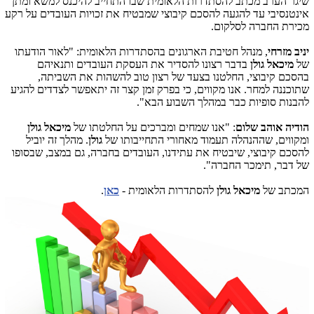
שיגר הערב מכתב להסתדרות הלאומית שבו התחייב להיכנס למשא ומתן
אינטנסיבי עד להגעה להסכם קיבוצי שמבטיח את זכויות העובדים על רקע
מכירת החברה לסלקום.
יניב מזרחי
, מנהל חטיבת הארגונים בהסתדרות הלאומית: "לאור הודעתו
של
מיכאל גולן
בדבר רצונו להסדיר את העסקת העובדים ותנאיהם
בהסכם קיבוצי, החלטנו בצעד של רצון טוב להשהות את השביתה,
שתוכננה למחר. אנו מקווים, כי בפרק זמן קצר זה יתאפשר לצדדים להגיע
להבנות סופיות כבר במהלך השבוע הבא".
הודיה אוהב שלום
: "אנו שמחים ומברכים על החלטתו של
מיכאל גולן
ומקווים, שההנהלה תעמוד מאחורי התחייבותו של
גולן
. מהלך זה יוביל
להסכם קיבוצי, שיבטיח את עתידנו, העובדים בחברה, גם במצב, שבסופו
של דבר, תימכר החברה".
המכתב של
מיכאל גולן
להסתדרות הלאומית -
כאן
.