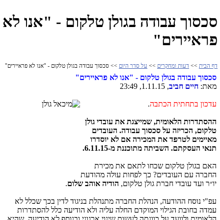
סכסוך עבודה בגולן טלקום - "אנו לא
פראיירים"
דף הבית
>>
דעות ומחקרים
>>
על סדר היום
>> סכסוך עבודה בגולן טלקום - "אנו לא פראיירים"
סכסוך עבודה בגולן טלקום - "אנו לא פראיירים"
מאת:
חיים חביב
, 1.11.15, 23:49
עדכון בתחתית הכתבה
.
ההסתדרות הלאומית, שמייצגת את עובדי גולן
טלקום, הכריזה על סכסוך עבודה. העובדים
מאיימים לטרפד את המכירה אם לא יוסדרו
תנאי העסקתם. השביתה מתוכננת מ-6.11.15.
האם בגולן טלקום שכחו לתאם את מכירת
החברה עם העובדים? כך לפחות עולה מהודעת
יו״ר ועד עובדי חברת גולן טלקום,
הודיה אוהב שלום
.
עפ"י נוסח ההודעה, הנהלת החברה מתנהלת בניגוד לדין בכך שכלל לא
עמדה בחובת הגילוי המוקדם החלה עליה ולא הודיעה כלל להסתדרות
הלאומית ולוועד על כוונתה לעשות שינוי ארגוני ובנוסף לא הודיעה, שהיא