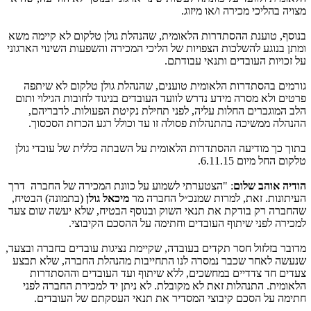
מצויה בהליכי מכירה ו/או מיזוג.
בנוסף, טוענת ההסתדרות הלאומית, שהנהלת גולן טלקום לא קיימה משא
ומתן בנוגע להשלכות הצפויות של הליכי המכירה והשפעות השינוי הארגוני
על זכויות העובדים ותנאי עבודתם.
גורמים בהסתדרות הלאומית טוענים, שהנהלת גולן טלקום לא שיתפה
פרטים ולא מסרה מידע נדרש לוועד העובדים בניגוד לחובות הגילוי ותום
הלב המוגברים החלות עליה, לפני תחילת נקיטת הפעולות. לדבריהם,
ההנהלה ממשיכה בהתנהלות פסולה זו עד וכולל רגע הכרזת הסכסוך.
בתוך כך מודיעה ההסתדרות הלאומית על השבתה כללית של עובדי גולן
טלקום החל מיום 6.11.15.
הודיה אוהב שלום
: "הצטערתי לשמוע על כוונת המכירה של החברה דרך
העיתונות. זאת, למרות שמנכ״ל החברה מר
מיכאל גולן
(בתמונה) הבטיח,
שהחברה רק בודקת את תנאי השוק ובנוסף הבטיח, שלא יעשה שום צעד
למכירה לפני שיתוף העובדים וחתימה על ההסכם הקיבוצי.
מדובר בזלזול חסר תקדים בעובדה, שקיימת נציגות עובדים בחברה ובצעד,
שנעשה לאחר שכבר נמסרה לנו התחייבות מהנהלת החברה, שלא תבצע
צעדים חד צדדיים במחשכים, ללא שיתוף ועד העובדים וההסתדרות
הלאומית. התנהלות זאת לא מקובלת. לא ניתן יד למכירת החברה לפני
חתימה על הסכם קיבוצי המסדיר את תנאי העסקתם של העובדים.