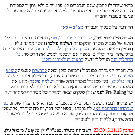
כדאי שיתחילו להבין, שגם העובדים לא פראיירים ולא ניתן יד למכירת
החברה ללא הסכמתנו. אני מתחייבת לייצג את העובדים ולא לאפשר כל
פגיעה בעובדי החברה".
ההודעה על סכסוך העבודה
מצ"ב – כאן
.
הערת המערכת
: יצויין,
שסיכויי מכירת גולן טלקום
אינם גבוהים, גם בגלל
הזיגזג של מנכ"ל משרד התקשורת (
שלמה פילבר
) והשר ממונה עליו
(
בנימין נתניהו
). למעשה,
הערך של גולן טלקום לא גבוה
, ושתי המתעניינות
ברכישתה: בזק וסלקום, בספק אם תוכלנה לממש את הרכישה.
כל
התהליך הזה
מנוהל למעשה
בכאוס רגולטורי מוחלט
.
כך, חברה המוגדרת כמונופול (קבוצת בזק) יכולה
להרשות
לעצמה
להגיש
הצעה
לרכישת חברה מתחרה המטרידה אותה, כדי
לסלק
אותה מהשוק
(
גולן טלקום
), בלי שמנכ"ל משרד התקשורת (
שלמה פילבר
) מונע את
השטות האנטי צרכנית והספק חוקית הזו. לא ברור למה לא בוצע מהלך
של Pre-Ruling
לפני
שגולן טלקום יצאה למהלך של מכירתה למתחרותיה.
יש פתרון
לבעיה, ששמה גולן טלקום, אבל כרגע היא אינה על השולחן,
כפי
שניתחנו בהרחבה כאן
. להערכתנו, בסופו של דבר,
זה
מה שיקרה, או שגולן
טלקום תתפרק לבד מהתרגילים, שהיא עושה לעצמה, לרגולטור (משרד
התקשורת), ללקוחותיה ולעובדיה.
עדכון 5.11.15, 23:30
:
השביתה בוטלה
. מנכ"ל ''גולן טלקום'',
מיכאל גולן
,