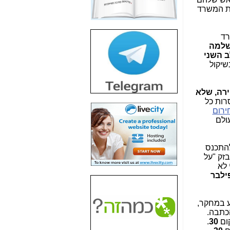
חשיפת חשד לשחיתות
את המשרד
הדומה לזו של "תיק
4000" אך בתחום
הסלולר -
כאן
רד
למה
חשיפת מה שלא
 השני
רוצים שתדעו בעניין
שיקול
פריסת אנלימיטד
(בניחוח בלתי נסבל) -
כאן
רה, שלא
רות כל
חשיפה: איוב קרא
ירום
אישר לקבוצת סלקום
ולם
בדיוק מה שביבי אישר
ל-Yes ולבזק -
כאן
להתכנס
האם השר איוב קרא
בזק "על
היה צריך בכלל לחתום
די לא
על האישור, שנתן
ילבר
לקבוצת סלקום? -
כאן
האם ביבי וקרא קבלו
ע במחקר,
בכלל תמורה עבור
נק בסוף הכתבה.
ההטבות הרגולטוריות
קום
30
.
שנתנו לסלקום? -
כאן