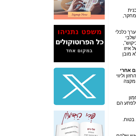
2" על תעלולי השר
משה כחלון -
כאן
נית
 מחקר,
המשך חשיפת הבלוף
ששמו "מהפיכת
הסלולר" ואיך מסרסים
ערך כלכלי
את הנתונים לציבור -
שלבי
כאן
קוש",
 איזו
סיכום ביקור בסיליקון
א מובן
ואלי - למה 3 הגדולות
משקיעות ומפתחות
באותם תחומים -
כאן
 אחרי
ן וליווי
שלמה פילבר (עד
 מקצה
לאחרונה מנכ"ל משרד
התקשורת) - עד
מדינה? הצחקתם
מון
אותי! -
כאן
שלפתע הם
"יש אפליה בחקירה"?
חשיפה: למה השר
 בטוח.
משה כחלון לא נחקר
עד היום? -
כאן
ראש שלהם