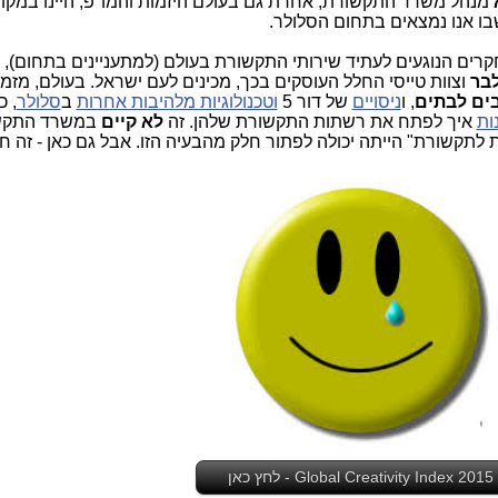
מנהל משרד התקשורת, אחרת גם בעולם היזמות והמו"פ, היינו במקו
בו אנו נמצאים בתחום הסלולר.
חקרים הנוגעים לעתיד שירותי התקשורת בעולם (למתעניינים בתחום),
לבר
וצוות טייסי החלל העוסקים בכך, מכינים לעם ישראל. בעולם, מזמן
ים לבתים
, ו
ניסויים
של דור 5
וטכנולוגיות מלהיבות אחרות
ב
סלולר
, כ
ות
איך לפתח את רשתות התקשורת שלהן. זה
לא קיים
במשרד התקש
לתקשורת" הייתה יכולה לפתור חלק מהבעיה הזו. אבל גם כאן - זה חל
Global Creativity Index 2015 - לחץ כאן