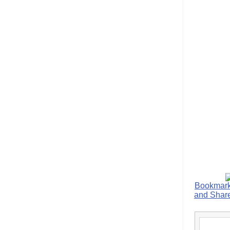
הנאה שהיא מיסודות
עבירת השוחד? -
כאן
שערוריית הקנס הענק
על בזק וחשיפת
"תעודת הביטוח" של
נתניהו בתיק 4000 -
כאן
ערוץ 20: "תיק תפור":
אבי וייס חושף את
מחדלי "תיק 4000" -
כאן
התבלבלתם: גיא פלד
הפך את כחלון, גבאי
ואילת לחשודים
המרכזיים בתיק 4000 -
כאן
פצצות בתיק 4000:
האם היו בכלל
התנגדויות למיזוג
בזק-יס? -
כאן