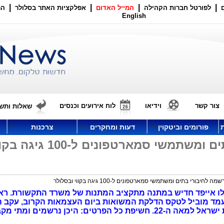
|
|
|
|
לפורטל חברות הקהילה
המייל האדום
אפלקציות האתר בסלולר
הר
English
צור קשר
וידיאו
לוח אירועים וכנסים
שאלות ותשו
פורומים וביטקוין
דעות ומחקרים
צרכנות
החלה הרשמה לחיבורי בתים ומשתמשי סמארטפונים ל-100 ג
יבורי בתים ומשתמשי סמארטפונים ל-100 גיגה בקווי ובסלולר
לו אייפד חדיש במתנה מתקציב המתנות של משרד התקשורת. ר
ד מוביל לטקס הדלקת המשואות ביום העצמאות הקרוב, עקב ה
ראל למאה ה-22.
חשיפת כל הפרטים: היכן נרשמים ומתי מק