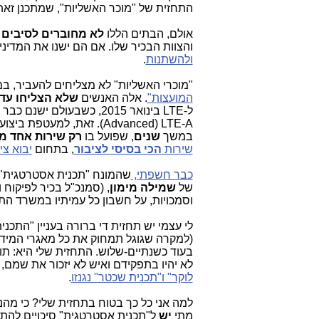
התחזית של "מוכר האשליות", שמתכנן זאת ל-20
אולם, הבתים הללו
לא מחוברים לסיבים (
והצוות הבכיר שלו. אם הם ישנו את המדינ
ולהשתנות
.
"מוכרי האשליות" לא מצליחים להעביר, במ
המועצות"
. אלה האנשים
שלא הצליחו עד
במשך
שנים
, שפועל בו
רק שירות אחד מ-9 השירותי
שירות
הכי בסיסי לציבור
, בתחום
יבוא צי
כבר חשפתי,
שהמונח "תכנית אסטרטגית"
של
שמילה מימון
, (סמנכ"ל בכיר לפיקוח 
וסמכויות, על חשבון כל עמיתיו במשרד התק
לי עצמי יש תחזית די ברורה בעניין "הת
(למקרה שגוגל תמחוק את כל מאגרי המידע
בעוד כשנתיים-שלוש. התחזית שלי היא: ת
לא יהיו בתפקידם ואיש לא יזכור את שמם, ו
לוקר" ו"תכנית שכטר" נגנזו
.
למה אני כל כך בטוח בתחזית שלי? כי מהני
מתי
יש
ל"תכנית אסטרטגית" סיכויים להת