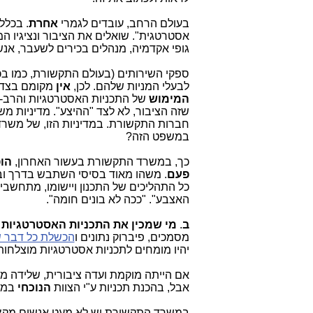
בעולם הרחב, עובדים לגמרי
אחרת
. בכלל
אסטרטגית". שואלים את הציבור ונציגיו ה
גופי אקדמיה, מנהלים בכירים לשעבר, אנש
ספקי השירותים (בעולם התקשורת, כמו בכל
לבעלי המניות שלהם. לכן,
אין
מקומם בצד 
המימוש
של התכניות האסטרטגיות והרב-ש
שזה הציבור, לא לצד "ההיצע". מדיניות 
חברות התקשורת. במדיניות הזו, של משרד
במשפט הזה?
כך, במשרד התקשורת בעשור האחרון,
הו
פעם
. משהו מאוד בסיסי השתבש בדרך ובצ
כל התהליכים של התכנון ויישומו, מתחשב
האצבע". "ככה לא בונים חומה".
ב
.
מי שמכין את התכניות האסטרטגיות
מסמכים, פיברוק נתונים ו
הכשלת כל דבר ש
יהיו מומחים לתכניות אסטרטגיות מוצלחות?
אם הייתה מוקמת ועדה ציבורית, שלידה מכ
אבל, בהכנת תכניות ע"י הצוות
הנוכחי
במש
במשרד התקשורת יש לא מעט אנשים מקצועי