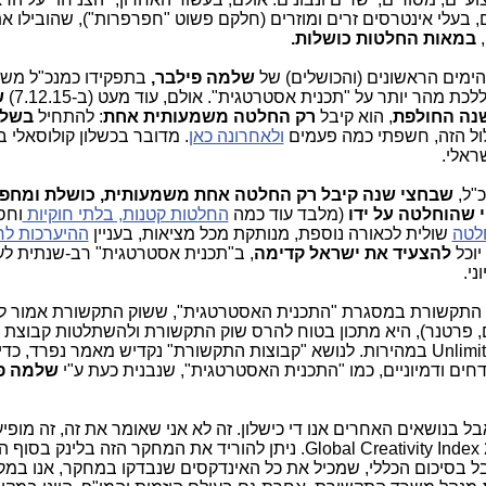
ם, בעלי אינטרסים זרים ומוזרים (חלקם פשוט "חפרפרות"), שהובילו 
,
במאות החלטות כושלות.
שלמה פילבר,
בתפקידו כמנכ"ל מש
 מהר יותר על "תכנית אסטרטגית". אולם, עוד מעט (ב-7.12.15)
ש
נה החולפת
, הוא קיבל
רק החלטה משמעותית אחת
: להתחיל
בשלב
ל הזה, חשפתי כמה פעמים
ולאחרונה כאן
. מדובר בכשלון קולוסאלי ב
ראלי.
"ל,
שבחצי שנה קיבל רק החלטה אחת משמעותית, כושלת ומחפי
י שהוחלטה על ידו
(מלבד עוד כמה
החלטות קטנות, בלתי חוקיות
וחס
לטה
שולית לכאורה נוספת, מנותקת מכל מציאות, בעניין
ההיערכות לח
יוכל
להצעיד את ישראל קדימה
, ב"תכנית אסטרטגית" רב-שנתית לע
ני.
ד התקשורת במסגרת "התכנית האסטרטגית", ששוק התקשורת אמור 
סלקום, פרטנר), היא מתכון בטוח להרס שוק התקשורת ולהשתלטות קבוצת 
כל חלקה טובה". שלא לדבר על קריסת Unlimited במהירות. לנושא "קבוצות התקשורת" נקדיש מאמר נפרד, כ
ם ודמיוניים, כמו "התכנית האסטרטגית", שנבנית כעת ע"י
שלמה פ
 בנושאים האחרים אנו די כישלון. זה לא אני שאומר את זה, זה מופי
שנערך לאחרונה בקנדה תחת השם: Global Creativity Index 2015. ניתן להוריד את המחקר הזה בלי
 בסיכום הכללי, שמכיל את כל האינדקסים שנבדקו במחקר, אנו במ