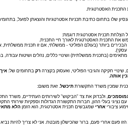
ית התכנית האסטרטגית.
סיון שלו בתחום כתיבת תכניות אסטרטגיות והוצאתן לפועל, בתחומי
ל הצלחת תכנית אסטרטגית דוגמת:
ש את התכנית האסטרטגית לאורך חיי התכנית.
הבכירים ביותר (בעולם הפוליטי - ממשלתי, אם זו תכנית ממשלתית, א
עסקי).
מתאימים (בתכנית ממשלתית) ושינויי כללים, נהלים ושיטות עבודה, ב
 שינויי חקיקה והגיבוי הפוליטי, ואעסוק בקצרה
רק
בתחומים של:
איך 
ין אותה.
תכנית שמכין משרד התקשורת
תיכשל
. זאת משום:
המוסמכים
, ולבדוק את צד "הביקוש" לשירותים העתידיים, משרד הת
עם נציגי בעלי ההון, חברות התקשורת הגדולות וספקיות שירותי התק
ימוע ציבורי
אחרי
שמגבשים תכנית אסטרטגית, הוא הזמן
הלא מתאי
 פעם אחרי פעם, ברור שהכישלון מובטח. אני לא צריך להיות נביא ג