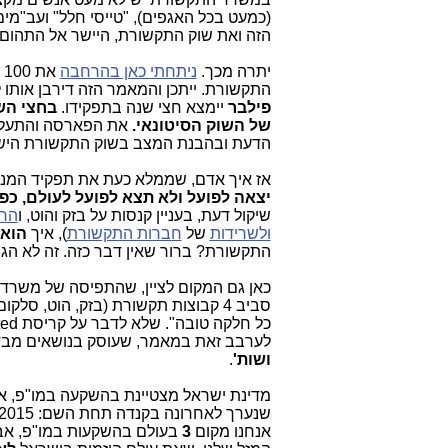
(כמעט בכל האגפים), "טייסי חלל" ועב"מי
הזה ואת שוק התקשורת, היישר אל התהום
יתרה מכך.
ניתחתי כאן בהרחבה
את 100 הימים הראשונים (והכושלים) של
התקשורת. ייתכן והמאמר הזה דירבן אותו ללכת
פילבר
יימצא חצי שנה בתפקידו.
בחצי הש
של השוק הסיטונאי.
את הפארסה והתעלו
הדעת ובהבנת המצב בשוק התקשורת היש
אז איך אדם, שממלא כעת את תפקיד המנכ
יצאה לפועל ולא תצא לפועל לעולם, כפ
שיקול דעת, בעניין קנסות על בזק והוט, ו
הח
ולשרידות
של
חברות התקשורת
), איך
הוא
התקשורת? ברור שאין דבר כזה. זה לא הגיו
כאן גם המקום לציין, שהתפיסה של משר
סביב 4 קבוצות תקשורת (בזק, הוט, 
לערבב זאת במאמר, שעוסק בנושאים מבדחי
ושות'
.
מדינת ישראל מצטיינת בהשקעה במו"פ, אבל
אנחנו מקום
3
בעולם בהשקעות במו"פ, אבל