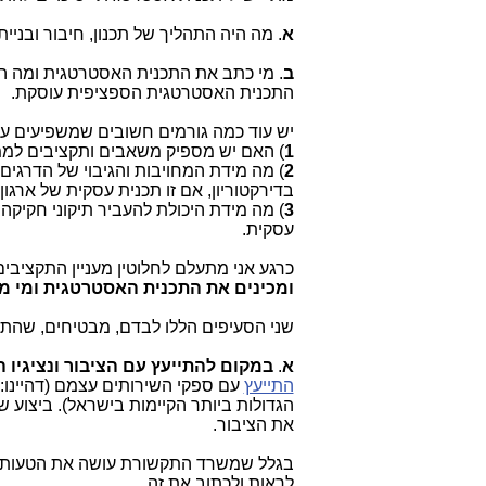
א
. מה היה התהליך של תכנון, חיבור ובני
ב
. מי כתב את התכנית האסטרטגית ומה הנ
התכנית האסטרטגית הספציפית עוסקת.
יש עוד כמה גורמים חשובים שמשפיעים ע
1
) האם יש מספיק משאבים ותקציבים לממ
2
) מה מידת המחויבות והגיבוי של הדרגים 
בדירקטוריון, אם זו תכנית עסקית של ארגון 
3
) מה מידת היכולת להעביר תיקוני חקיקה 
עסקית.
כרגע אני מתעלם לחלוטין מעניין התקציבים,
ומכינים את התכנית האסטרטגית ומי מכ
שני הסעיפים הללו לבדם, מבטיחים, שה
א
.
במקום להתייעץ עם הציבור ונציגיו 
התייעץ
עם ספקי השירותים עצמם (דהיינו: 
הגדולות ביותר הקיימות בישראל). ביצוע ש
את הציבור.
בגלל שמשרד התקשורת עושה את הטעות הזו
לראות ולכתוב את זה.