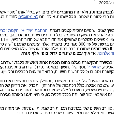
20.
בבזק ובהוט)
,
ולא יהיו מחוברים לסיבים,
רק בגלל אותו "מוכר אשלי
יות הרגולטורית שלהם,
הכל
ישתנה. אולם, הם
לא מסוגלים
להודות בטע
שך שנים, שינויים יחסית קטנים דוגמת:
הרחבת "עידן +" והקמת "ברי
 כה
להניע את השוק להשתמש בכל התדרים שהחברות זכו בהן, במכר
ל-LTE בינואר 2015, כשבעולם ישנם כבר 95 מפעילים סלולריים שהשיקו את הדור הבא של הדור הרביעי, LTE-
Advanced) LTE-A). זאת, למעטפת ביצועים ברשת של עד 300 מגה ביט בשנייה. אלה האנשים שתכננו "ש
ם
שתוכננו ברפורמה. אלה אותם אנשים שלא מצליחים לס
וד אלחוטי
.
אז איך יבצעו שינויים גדולים פי אלף מזה?
 במשרד התקשורת מגלם בתוכו
תכנית אחת מעשית
בלבד: "שדרוג 
ואכיפה,
שתעלול
נוסף שלו נחשוף במאמר נפרד), שדרוג בתקנים, תקצ
שורת וסביבו (כולל הרשות השנייה, הדואר ומועצת הכבלים והלוויין).
כנית האסטרטגית" של משרד התקשורת, ומומלץ שתגזרו ותשמרו את התח
, שנצברו אצלה, כולל הכתבות של אתר זה), ותבדקו את הדיוק של הת
וך כשנתיים-שלוש, כמעט כל אלה שחיברו והגו את "התכנית האסטרטגי
גם איש לא יזכור שהייתה בכלל תכנית כזו, כי היא תיגנז באותה מגירה
סון רב השנים שלי בכתיבת תכניות רב שנתיות ושנתיות, אני מזהה מק
גשם, ומתי
לא
. זה תלוי בעיקר בשני גורמים שהולכים ביחד: