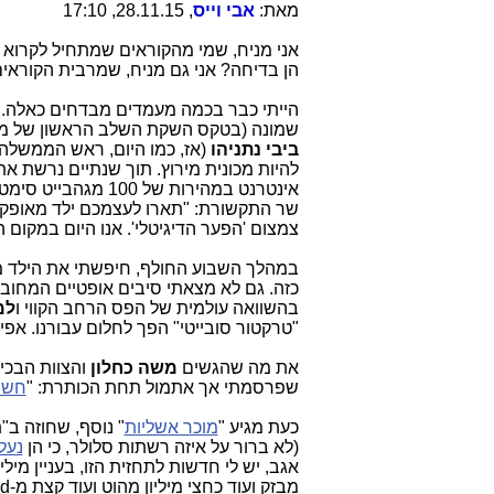
מאת:
אבי וייס
, 28.11.15, 17:10
אני מניח, שמי מהקוראים שמתחיל לקרוא 
הן בדיחה? אני גם מניח, שמרבית הקוראים
הייתי כבר בכמה מעמדים מבדחים כאלה. למשל ב-.10
שמונה (בטקס השקת השלב הראשון של מי
ביבי נתניהו
(אז, כמו היום, ראש הממשלה)
להיות מכונית מירוץ. תוך שנתיים נרשת 
אינטרנט במהירות של 100 מגהבייט סימטרי לכולם". הוסיף אחריו בפאתוס
שר התקשורת: "תארו לעצמכם ילד מאופקי
צמצום 'הפער הדיגיטלי'. אנו היום במקום ה-21 בעולם ושואפים להיות בין השלישיה הראשונה בעול
במהלך השבוע החולף, חיפשתי את הילד מ
כזה. גם לא מצאתי סיבים אופטיים המחוברים
בהשוואה עולמית של הפס הרחב הקווי ו
למק
"טרקטור סובייטי" הפך לחלום עבורנו. אפילו 
את מה שהגשים
משה כחלון
והצוות הבכ
שפרסמתי אך אתמול תחת הכותרת: "
חשיפת 
כעת מגיע "
מוכר אשליות
(לא ברור על איזה רשתות סלולר, כי הן
נעל
אגב, יש לי חדשות לתחזית הזו, בעניין מיל
מבזק ועוד כחצי מיליון מהוט ועוד קצת מ-Unlimited. כך