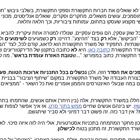
 לא שואלים את חברות התקשורת וספקי התקשורת, בשלבי גיבוש "תכ
מוסמכים, עושים משאלים, מחקרים וסקרים, שואלים אנליסטים, מכוני
י מקצוע שעסקו בתחום, עמותות ציבוריות, וכך הלאה והלאה.
 שוק עסקי), הם גופים עסקיים, שנולדו למטרה אחת עיקרית: להביא 
"הביקוש", אלא
רק
בצד "ההיצע". דהיינו:
רק
כשמגיעים
לשימועים
ול
נתיות. התפקיד של משרד התקשורת הוא לדאוג, קודם לכל, לצד "הבי
משרד התקשורת
כתובה כאן
. היא
לא
כתובה בתקנון של הדירקטוריונים של
 התקשורת, כתוב במפורש: "...ש
טובת
האזרח עומדת בראש
". מה ל
פכים את הסדר
הזה, ולכן
נכשלים בכל התכניות ארוכות הטווח
,
פעם
ורת העבודה של משרד התקשורת. במקום "שיתוף הציבור" בבניית החזו
ים במה שבעלי האינטרסים והממון אומרים ואת כל השאר - "ממציאים
הללו במשרד התקשורת, אלה (בין היתר) אותם אנשים, שהתמחו בתח
זז
. יש בינהם אנשים שחיים
ממש בתוך סרט
. אז איך אפשר לצפות 
 אין דבר כזה. זה פשוט דבר דמיוני ולא סביר שיתגשם.
ון מחקר המתמחה בתכניות אסטרטגיות, אולי היה לזה איזה סיכוי. לא
רד התקשורת, זה מתכון בטוח
לכישלון
.
ים, מסורים, ישרים ונבונים. אולם, בעשור האחרון, "הצניחו" על ה