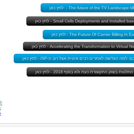
The future of the TV Landscape ti - לחץ כאן
The Future Of Carrier Billing In  - לחץ כאן
Accelerating the Transformation to Virtua - לחץ כאן
מה הגלישה לאתרים רבים איטית אצל רוב ה-ISP - לחץ כאן
ות בשוק התקשורת כעת ולא בסוף 2018 - לחץ כאן