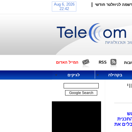
|
שמה לניוזלטר חודשי
RSS
המייל האדום
בות
בקהילה
לגיקים
יגה בקווי
אש
תכנית
בלים את