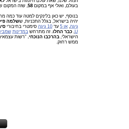
המזל שלנו, שאת עולם היזמות בישראל
לא
בעולם, ואולי אף במקום
58
, שזה המקום ש
בנוסף, יש כאן בלינקים למטה עוד כמה מ
יהיה בישראל, בגלל התכניות, ש
שלמה
פי
גיגה
,
או 5
עד
10 גיגה
סימטרי בחיבורי
סיב
U
,
כבר החלו
. זה מתרחש
במדינות
שמבינ
הישראלי,
בהרכבו הנוכחי.
"רשות עצמאית 
ממש רחוק.