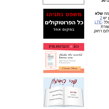
ם
30
המסמכים בנושא בזק-
Yes (תיק 4000)
 מה
שלא
מוכיחים "תפירת תיק"
 יש
2
לאיש הלא נכון! -
כאן
ולל
LTE-
ורת
עובדות ומסמכים
ום רחוק.
המוסתרים מהציבור:
האם ביבי כשר
תקשורת עזר לקב'
בזק? -
כאן
מה מקור ה-Fake
News שהביא לתפירת
תיק לביבי והעלמת
החשודים הנכונים -
כאן
אחת הרגליים של "תיק
4000 התפור"
התמוטטה היום
בניצחון (כפול) של בזק
-
כאן
איך כתבות מפנקות
הפכו לפתע לטובת