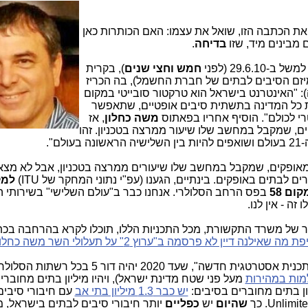
את הכתבה הזו, שואל את עצמו: האם הכותרות כאן
 מבינים מיד, שזו
בדיחה
.
29.6 (לפני
חמש וחצי שנים
), בקרית
זם הסיבים לבתים של חברת החשמל), בה הכריז
: "האינטרנט בישראל הוא טרקטור סובייטי במקום
את כל המדינה בתשתית סיבים אופטיים, שתאפשר
משה כחלון
, אז
ם, שמקבל במחשב שלו שיעור ממרצה בטכניון. זהו
ם".
אופקים, שמקבל במחשב שלו שיעורים ממרצה בטכניון, אבל לא מצאת
 לבתים באופקים. בינתיים, הגענו (עפ"י נתוני המחקר של ITU)
למקו
ום 58
בפס הרחב הסלולרי. אנחנו כבר ב"עולם השלישי" בשירותי 
זה - אין לנו.
יר של משרד התקשורת, מכל התכניות הללו, תוכלו לקרא בהרחבה בכ
מה שאילנה דיין לא פרסמה ב"ערוץ 2" על תעלולי השר משה כחלון
" נוסף, שחוזה ב"תכנית אסטרטגית חדשה", שעד 2020 יהיה דור 
מות במהירות
מעל פני שטח מדינת ישראל), ויהיו מיליון בתים מחוברי
יון בתים מחוברים בסיבים:
יש כבר 1.3 מיליון בתי אב
עם חיבורי סיבי
שהיום
יש
כפליים
יותר חיבורי סיבים לבתים בישראל, 