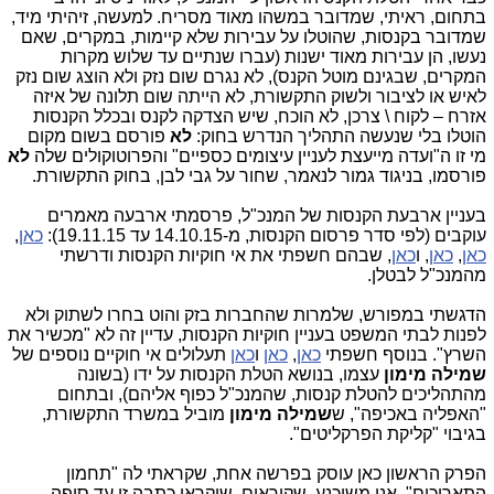
בתחום, ראיתי, שמדובר במשהו מאוד מסריח. למעשה, זיהיתי מיד,
שמדובר בקנסות, שהוטלו על עבירות שלא קיימות, במקרים, שאם
נעשו, הן עבירות מאוד ישנות (עברו שנתיים עד שלוש מקרות
המקרים, שבגינם מוטל הקנס), לא נגרם שום נזק ולא הוצג שום נזק
לאיש או לציבור ולשוק התקשורת, לא הייתה שום תלונה של איזה
אזרח – לקוח \ צרכן, לא הוכח, שיש הצדקה לקנס ובכלל הקנסות
הוטלו בלי שנעשה התהליך הנדרש בחוק:
לא
פורסם בשום מקום
מי זו ה"ועדה מייעצת לעניין עיצומים כספיים" והפרוטוקולים שלה
לא
פורסמו, בניגוד גמור לנאמר, שחור על גבי לבן, בחוק התקשורת.
בעניין ארבעת הקנסות של המנכ"ל, פרסמתי ארבעה מאמרים
עוקבים (לפי סדר פרסום הקנסות, מ-14.10.15 עד 19.11.15):
כאן
,
כאן
,
כאן
, ו
כאן
, שבהם חשפתי את אי חוקיות הקנסות ודרשתי
מהמנכ"ל לבטלן.
הדגשתי במפורש, שלמרות שהחברות בזק והוט בחרו לשתוק ולא
לפנות לבתי המשפט בעניין חוקיות הקנסות, עדיין זה לא "מכשיר את
השרץ". בנוסף חשפתי
כאן
,
כאן
ו
כאן
תעלולים אי חוקיים נוספים של
שמילה מימון
עצמו, בנושא הטלת הקנסות על ידו (בשונה
מהתהליכים להטלת קנסות, שהמנכ"ל כפוף אליהם), ובתחום
"האפליה באכיפה", ש
שמילה
מימון
מוביל במשרד התקשורת,
בגיבוי "קליקת הפרקליטים".
הפרק הראשון כאן עוסק בפרשה אחת, שקראתי לה "תחמון
התאריכים". אני משוכנע, שקוראים, שיקראו כתבה זו עד סופה