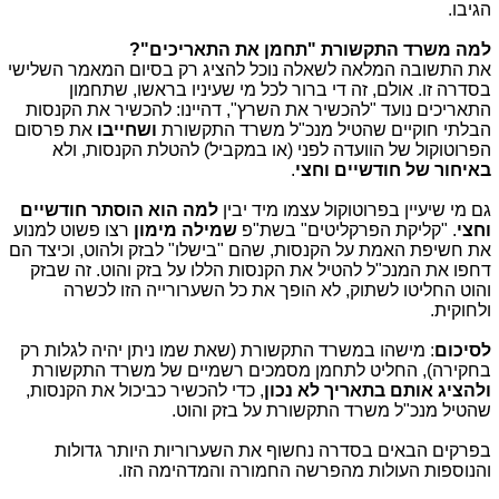
הגיבו.
למה משרד התקשורת "תחמן את התאריכים"?
את התשובה המלאה לשאלה נוכל להציג רק בסיום המאמר השלישי
בסדרה זו. אולם, זה די ברור לכל מי שעיניו בראשו, שתחמון
התאריכים נועד "להכשיר את השרץ", דהיינו: להכשיר את הקנסות
הבלתי חוקיים שהטיל מנכ"ל משרד התקשורת
ושחייבו
את פרסום
הפרוטוקול של הוועדה לפני (או במקביל) להטלת הקנסות, ולא
באיחור של חודשיים וחצי
.
גם מי שיעיין בפרוטוקול עצמו מיד יבין
למה הוא הוסתר חודשיים
וחצי
. "קליקת הפרקליטים" בשת"פ
שמילה מימון
רצו פשוט למנוע
את חשיפת האמת על הקנסות, שהם "בישלו" לבזק ולהוט, וכיצד הם
דחפו את המנכ"ל להטיל את הקנסות הללו על בזק והוט. זה שבזק
והוט החליטו לשתוק, לא הופך את כל השערורייה הזו לכשרה
ולחוקית.
לסיכום
: מישהו במשרד התקשורת (שאת שמו ניתן יהיה לגלות רק
בחקירה), החליט לתחמן מסמכים רשמיים של משרד התקשורת
ולהציג אותם בתאריך לא נכון
, כדי להכשיר כביכול את הקנסות,
שהטיל מנכ"ל משרד התקשורת על בזק והוט.
בפרקים הבאים בסדרה נחשוף את השערוריות היותר גדולות
והנוספות העולות מהפרשה החמורה והמדהימה הזו.