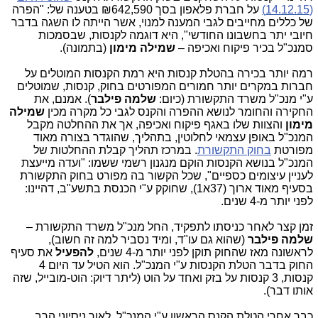
(14.12.15)
על חברת פלאפון בסך
642,590
₪ בטענה של: "הפרה
של כללים מחייבים לגבי המענה למנוי, אשר הייתה לו השגה בדבר
חיובי יתר בחשבונו החודשי", היא דוגמה לקנסות, שבסמכות
סמנכ"ל בכיר פיקוח ואכיפה –
שמילה מימון
(בתמונה).
רמה יותר בכירה בהטלת קנסות היא רמת הקנסות המוטלים על
חברות במקרים יותר חמורים המפורטים בחוק, קנסות, שמוטלים
ע"י מנכ"ל משרד התקשורת (כיום:
שלמה פילבר
). אמנם, את
החקירה והחומר לנושא ההפרה והקנס לגבי כל מקרה מכין
שמילה
מימון
והצוות שלו באגף פיקוח ואכיפה, אך את ההחלטה מקבל
המנכ"ל באופן עצמאי לחלוטין, בתהליך, שהוגדר בצורה מאוד
מפורטת
בחוק התקשורת
. במרכז תהליך קבלת ההחלטות של
המנכ"ל בנושא הקנסות הוקם מנגנון רשמי ששמו: "ועדה מייעצת
לעניין עיצומים כספיים", שכל הקשור בה מפורט בחוק התקשורת
בסעיף מאוד ארוך (37א1), שחוקק ע"י הכנסת בתשע"ב, דהיינו:
לפני יותר מ-4 שנים.
זמן קצר לאחר כניסתו לתפקיד, החל מנכ"ל משרד התקשורת –
שלמה פילבר
(שהוא גם עו"ד, ומיד נסביר למה זה חשוב),
לראשונה מאז שהחוק תוקן לפני יותר מ-4 שנים,
להפעיל
את סעיף
החוק בדבר הטלת הקנסות ע"י המנכ"ל. הוא הטיל עד היום 4
קנסות, 3 קנסות על בזק ואחד על הוט (ליתר דיוק: הוט-מובייל, שזה
אותו דבר).
כבר אחרי הטלת הקנס הראשון ע"י המנכ"ל, לאור ניסיוני הרב