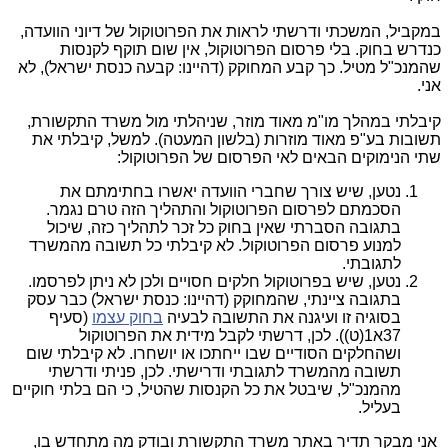
במקביל, המשכתי ודרשתי לראות את הפרוטוקול של דיוני הוועדה,
כנדרש בחוק. בלי פרסום הפרוטוקול, אין שום תוקף לקנסות
שהמנכ"ל מטיל. כך קבע המחוקק (דהיינו: קבעה כנסת ישראל), לא
אני.
קיבלתי במהלך מו"מ מאוד מוזר, שניהלתי מול משרד התקשורת,
תשובות בע"פ מאוד מוזרות (בלשון המעטה). למשל, קיבלתי את
שתי הנימוקים הבאים לאי הפרסום של הפרוטוקול:
נטען, שיש צורך שחברי הוועדה יאשרו בחתימתם את
הסכמתם לפרסום הפרוטוקול והתהליך הזה טרם נגמר.
בתגובה הסברתי שאין בחוק כל זכר לתהליך כזה, שיכול
למנוע פרסום הפרוטוקול. לא קיבלתי כל תשובה מהמשרד
לתגובתי.
נטען, שיש בפרוטוקול חלקים חסויים ולכן לא ניתן לפרסמו.
בתגובה ציינתי, שהמחוקק (דהיינו: כנסת ישראל) כבר עסק
בסוגיה זו ועיגנה את התשובה לבעיה
בחוק עצמו
(סעיף
37א1(ט)). לכן, דרשתי לקבל מידית את הפרוטוקול
ושהחלקים הסודיים שבו ייחתכו או יושחרו. לא קיבלתי שום
תשובה מהמשרד לתגובתי ודרישתי. לכן, פניתי ודרשתי
מהמנכ"ל, שיבטל את כל הקנסות שהטיל, כי הם בלתי חוקיים
בעליל.
אני מבקר תדיר באתר משרד התקשורת ובודק מה מתחדש בו,