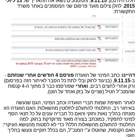
הללו היה נכון:
9.11.15
, והמסמכים נשאו את התאריך של
13 ליולי
2015
. להלן צילום מועד פרסום שני המסמכים באתר משרד
התקשורת:
דהיינו
: כתב המינוי של הוועדה
פורסם 4 חודשים אחרי שנחתם
-
ב-
9.11.15
, (בניגוד לחוק ובלי לתת כל הסבר לאיחור הזה בפרסום)
ורק אחרי לחצים רבים,
ואחרי
שפורסמו כבר 3 מתוך ה-4 קנסות
שהמנכ"ל הטיל (שניים על בזק ואחד על הוט).
לאחר חשיפת שמות חברי הוועדה וכתב המינוי, הגם שנעשה
באיחור רב, החלטתי להתעלם לחלוטין מהשאלות: האם הוועדה הזו
מונתה בהליך נאות וחוקי והאם כל חבריה עונים על כל תנאי הסף
למינוי לתפקיד, כמוכתב בצורה מאוד מדוקדקת בחוק. למה
החלטתי להתעלם מהשאלות הללו? כדי לא לסטות מהנושא העיקרי:
האם הקנסות, שהוטלו ע"י המנכ"ל, הם בכלל חוקיים ונעשו בהליך
חוקי.