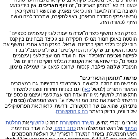
יטענו: זה לא "תחמון תאריכים", זה
זיוף תאריכים
. אין בידי כרגע
תשובה ברורה לטענה הזו, כי אני מאמין, שהנושא הנחשף כאן
(ובשני פרקי הסדרה הבאים), ראוי לחקירה, שתברר למה נעשה
הזיוף לכאורה הזה.
בפרק הבא נחשוף כיצד ה"ועדה מייעצת לעניין עיצומים כספיים"
הוסטה באופן חמור ממילוי תפקידה ונציג כיצד מבחינים בין קנס
חוקי לקנס בלתי חוקי במדינת ישראל. בפרק הבא אחריו נחשוף את
מסכת השקרים, ש"קליקת הפרקליטים" בשת"פ סמנכ"ל בכיר
לפיקוח ואכיפה "האכילה" את "הוועדה המייעצת לעניין עיצומים
כספיים", כדי שתאשר את הקנסות הבלתי חוקיים וההזויים של
המנכ"ל
שלמה פילבר
, קנסות, שהוכנו למענו ע"י
שמילה מימון
.
פרשת "תחמון התאריכים"
הפרשה הזו החלה, למעשה, כשדרשתי בתקיפות, גם במאמרים
המאוד חמורים (למשל
כאן
) וגם בפניות חוזרות ונשנות למשרד
התקשורת, לחשוף מי זו "הוועדה המייעצת לעניין עיצומים כספיים"
ודרשתי לראות את כתב המינוי שלה ע"י ראש הממשלה (
בנימין
נתניהו
), שהוא גם שר התקשורת, ודרשתי לראות את הפרוטוקולים
של דיוניה, בדיוק כנאמר
בחוק התקשורת
.
אחרי מו"מ די מתיש,
משרד התקשורת
החליט
לחשוף
את
החלטת
המינוי
של ראש הממשלה ואת
כתב ה
מינוי
של הוועדה בחתימת
ראש הממשלה. באתר המשרד התאריך של העלאת המסמכים