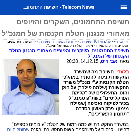
Telecom News - חשיפת התחמונ...
חשיפת התחמונים, השקרים והזיופים
מאחורי מנגנון הטלת הקנסות של המנכ"ל
דף הבית
>>
עולם ה-ICT ותקשורת
>>
חדשות משרד התקשורת
>> חשיפת התחמונים,
השקרים והזיופים מאחורי מנגנון הטלת הקנסות של המנכ"ל
חשיפת התחמונים, השקרים והזיופים מאחורי מנגנון הטלת
הקנסות של המנכ"ל
מאת:
אבי וייס
, 14.12.15, 20:30
בלעדי
: חשיפת מה שמשרד
התקשורת ניסה להסתיר במהלכי
הטלת הקנסות ע"י מנכ"ל משרד
התקשורת (שלמה פילבר) על בזק
והוט. התעלולים של "קליקת
הפרקליטים" בשת"פ סמנכ"ל
בכיר לפיקוח ואכיפה (שמילה
מימון). פרק ראשון בסדרה:
"תחמון התאריכים".
במשרד התקשורת יש כמה רמות של הטלת "עיצומים כספיים"
דהיינו – קנסות על השחקנים בשוק התקשורת. הקנס
שהוטל היום