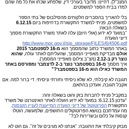
המנכ"ל). דהיינו: מדובר בעורכי דין, שלפתע שכחו את כל מה שהם
למדו בבית הספר למשפטים.
בלי להאריך בהסברים הלקוחים מהסילבוס של בתי הספר
למשפטים, פניתי למשרד התקשורת בדחיפות ביום
6.12.15
בשאלה הבאה:
"במועד לא ידוע (אולי היום) עלה לאתר משרד התקשורת מסמך
דיוני הוועדה
http://www.moc.gov.il/sip_storage/FILES/6/4506.pdf
באתר המשרד כתוב שהמסמך הוא
מ-16 לספטמבר 2015
אולם
מבדיקת מאפייני המסמך, שהעליתם לאתר עולה,
שהוא
נוצר רק ב-2.12
(מצ"ב צילום מאפייני המסמך).
איך מסמך
מ-16 בספטמבר נוצר ב-2 לדצמבר ומפורסם באתר
המשרד כאילו הוא מ-16 בספטמבר?"
תגובה לא קיבלתי, לא שלא ניסיתי וחזרתי וניסיתי. די ברור למה. אם
אקבל תגובה, אעדכן בהתאם.
במקביל פניתי לחברות בזק והוט בשאלה זהה:
"עדכון 6.12.15: במועד לא ידוע הועלה לאתר האינטרנט של משרד
התקשורת
הפרוטוקול של דיוני הוועדה המייעצת לעניין הקנסות
.
מה עמדתכם בנושא הפרוטוקולים החושפים, שלמעשה, הוטלו
קנסות על כלום ובשרירות לב?"
מבזק קיבלתי את התגובה: "אנחנו לא מגיבים על זה". גם הוט לא