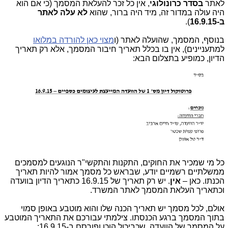
לאתר
בסדר כרונולוגי
, אין כל זכר להעלאת המסמך (כי אם הוא
היה עולה במדור זה, מיד היה ברור, שהוא
לא עלה לאתר
ב-16.9.15
).
בנוסף, המסמך, שהועלה לאתר (ו
מצוי כאן להורדה במלואו
למתעניינים), אין בו בכלל תאריך חיבור המסמך, אלא רק תאריך
הדיון, כמופיע בתצלום הבא:
כל מי שמכיר את החוקים, התקנות והתקשי"ר הנוגעים למסמכים
ממשלתיים רשמיים יודע, שבראש כל מסמך אמור להיות תאריך
הכנתו. כאן –
אין
. יש רק תאריך של 16.9.15 כתאריך הדיון בוועדה
וכתאריך העלאת המסמך לאתר המשרד.
אולם, לכל מסמך יש תאריך הכנה שלו והוא מוטבע באופן סמוי
בתוך המסמך ברגע הכנסתו. צילמתי עבורכם את התאריך המוטבע
על המסמך של הוועדה, שכביכול הוכן ופורסם ב-16.9.15: