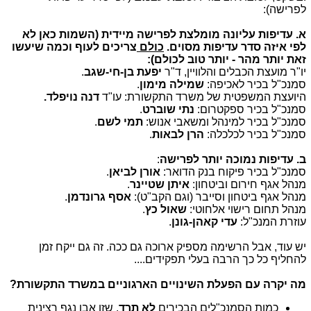
לפרישה):
א. עדיפות עליונה מומלצת לפרישה מיידית (השמות כאן לא
לפי איזה סדר עדיפות מסוים.
כולם
צריכים לעוף וכמה שיעשו
זאת יותר מהר - יותר טוב לכולם):
יו"ר מועצת הכבלים והלוויין, ד"ר
יפעת בן-חי-שגב
.
סמנכ"ל בכיר לאכיפה:
שמילה מימון
.
היועצת המשפטית של משרד התקשורת: עו"ד
דנה נויפלד.
סמנכ"ל בכיר ספקטרום:
נתי שוברט
.
סמנכ"ל בכיר למינהל ומשאבי אנוש:
תמי לשם
.
סמנכ"ל בכיר לכלכלה:
הרן לבאות
.
ב. עדיפות נמוכה יותר לפרישה
:
סמנכ"ל בכיר פיקוח בנק הדואר:
אורן לביאן
.
מנהל אגף חירום וביטחון:
איתן שטיינר
.
מנהל אגף ביטחון וסייבר (וגם הקב"ט):
אסף גרונדמן
.
מנהל תחום רישוי אלחוטי:
שאול כץ
.
עוזרת המנכ"ל:
עדי קאהן-גונן
.
יש עוד, אבל הרשימה מספיק ארוכה גם ככה. זה גם ייקח זמן
להחליף כל כך הרבה בעלי תפקידים....
מה יקרה עם הפעלת השינויים הארגוניים במשרד התקשורת?
כמות הסמנכ"לים הבכירים
לא תרד
, שזו אבן נגף רצינית