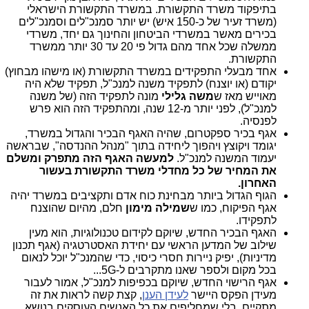
בתיפקוד משרד התקשורת. במשרד התקשורת הישראלי
(משרד זעיר של כ-150 איש) יש יותר סמנכ"לים וסמנכ"לים
בכירים מאשר במשרדי הביטחון והחינוך גם יחד, משרדי
ממשלה שכל אחד מהם גדול פי 20 עד 30 יותר ממשרד
התקשורת.
אחד מבעלי התפקידים במשרד התקשורת (או מישהו מבחוץ)
יקודם (או יוצנח) לתפקיד משנה למנכ"ל, תפקיד שלא היה
מאוייש מאז ש
משה
גלילי
מונה לתפקיד הזה (של משנה
למנכ"ל), לפני יותר מ-12 שנה, ומהתפקיד הזה הוא פרש
לפנסיה.
אגף בכיר ספקטרום, שהיה האגף הבכיר והגדול במשרד,
יגומד ויקוצץ ויהפוך ליחידה בתוך "מנהל ההנדסה", שבראשה
יעמוד המשנה למנכ"ל.
למעשה האגף הזה מתפרק ומשלם
את המחיר של כל מחדלי משרד התקשורת בעשור
האחרון.
הגוף הגדול ביותר מבחינת כוח אדם ותקציבים במשרד יהיה
אגף הפיקוח, כמו ש
שמילה מימון
חלם, מהיום שהוצנח
לתפקידו.
האגף הבכיר החדש, שיוקם לקידום טכנולוגיות, הוא מעין
שילוב של המדען הראשי עם יחידת האסטרטגיה (אגף תכנון
מדיניות), יפיק ניירות חסרי כיסוי, כדי שהמנכ"ל יוכל לנאום
בכל מקום ולספר שאנו מתקרבים ל-5G...
אגף הרישוי החדש, שיוקם בכפיפות למנכ"ל, אמור לעבור
מעידן הפקס היישר
לעידן הענן
, קצת קשה לראות את זה
מתקיים, בלי שמחליפים את כל האנשים העוסקים בנושא,