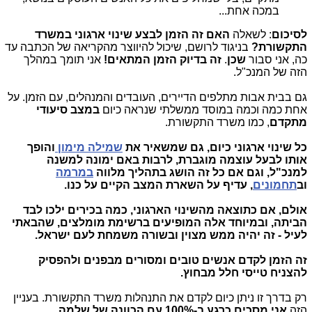
במכה אחת...
לסיכום
: לשאלה
האם זה הזמן לבצע שינוי ארגוני במשרד
התקשורת?
בניגוד לרושם, שיכול להיווצר מהקריאה של הכתבה עד
כה, אני סבור
שכן
.
זה בדיוק הזמן המתאים!
אני תומך במהלך
הזה של המנכ"ל.
גם בבית אבות מתלפים הדיירים, העובדים והמנהלים, עם הזמן. על
אחת כמה וכמה במוסד ממשלתי שנראה כיום
במצב סיעודי
מתקדם
, כמו משרד התקשורת.
כל שינוי ארגוני כיום, גם שמשאיר את
שמילה מימון
והופך
אותו לבעל עוצמה מוגברת, לרבות באם ימונה למשנה
למנכ"ל, וגם אם כל זה הושג בתהליך מלווה
במרמה
וב
תחמונים
, עדיף על השארת המצב הקיים על כנו.
אולם, אם כתוצאה מהשינוי הארגוני, כמה בכירים ילכו לבד
הביתה, ובמיוחד אלה המופיעים ברשימת מומלצים, שהבאתי
לעיל - זה יהיה ממש מצוין ובשורה משמחת לעם ישראל.
זה הזמן לקדם אנשים טובים ומסורים מבפנים ולהפסיק
להצניח טייסי חלל מבחוץ.
רק בדרך זו ניתן כיום לקדם את התנהלות משרד התקשורת. בעניין
הזה
אני מסכים כרגע ב-100% עם הכוונה של שלמה