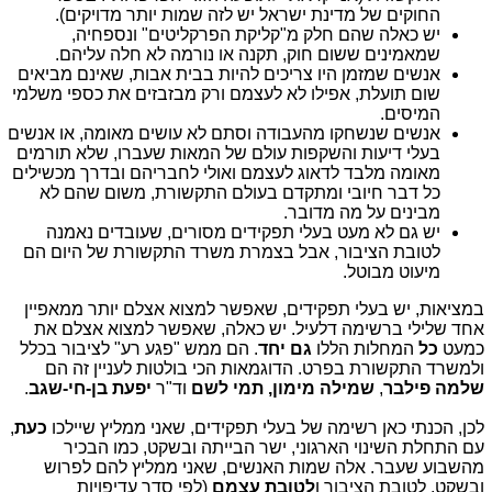
החוקים של מדינת ישראל יש לזה שמות יותר מדויקים).
יש כאלה שהם חלק מ"קליקת הפרקליטים" ונספחיה,
שמאמינים ששום חוק, תקנה או נורמה לא חלה עליהם.
אנשים שמזמן היו צריכים להיות בבית אבות, שאינם מביאים
שום תועלת, אפילו לא לעצמם ורק מבזבזים את כספי משלמי
המיסים.
אנשים שנשחקו מהעבודה וסתם לא עושים מאומה, או אנשים
בעלי דיעות והשקפות עולם של המאות שעברו, שלא תורמים
מאומה מלבד לדאוג לעצמם ואולי לחבריהם ובדרך מכשילים
כל דבר חיובי ומתקדם בעולם התקשורת, משום שהם לא
מבינים על מה מדובר.
יש גם לא מעט בעלי תפקידים מסורים, שעובדים נאמנה
לטובת הציבור, אבל בצמרת משרד התקשורת של היום הם
מיעוט מבוטל.
במציאות, יש בעלי תפקידים, שאפשר למצוא אצלם יותר ממאפיין
אחד שלילי ברשימה דלעיל. יש כאלה, שאפשר למצוא אצלם את
כמעט
כל
המחלות הללו
גם יחד
. הם ממש "פגע רע" לציבור בכלל
ולמשרד התקשורת בפרט. הדוגמאות הכי בולטות לעניין זה הם
שלמה פילבר
,
שמילה מימון, תמי לשם
וד"ר
יפעת בן-חי-שגב
.
לכן, הכנתי כאן רשימה של בעלי תפקידים, שאני ממליץ שיילכו
כעת
,
עם התחלת השינוי הארגוני, ישר הבייתה ובשקט, כמו הבכיר
מהשבוע שעבר. אלה שמות האנשים, שאני ממליץ להם לפרוש
ובשקט, לטובת הציבור ו
לטובת עצמם
(לפי סדר עדיפויות