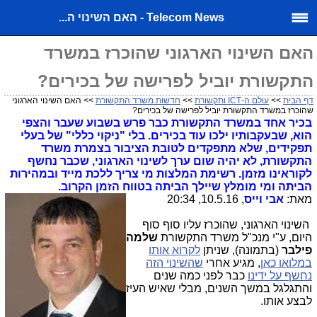
Telecom News - האם השינוי ה...
האם השינוי הארגוני שהוכרז במשרד
התקשורת יוביל לפרישה של בכירים?
דף הבית
>>
עולם ה-ICT ותקשורת
>>
חדשות משרד התקשורת
>> האם השינוי הארגוני
שהוכרז במשרד התקשורת יוביל לפרישה של בכירים?
בכיר אחד במשרד התקשורת כבר פרש בשבוע שעבר והצפי
הוא, שבעקבותיו ילכו עוד בכירים. בלי "ניקוי כללי" של בעלי
תפקידים, שלא מתפקדים לטובת הציבור בצמרת משרד
התקשורת, לא יהיה שום ערך לשינוי הארגוני, שכבר נחשף
לקוראינו מזמן. רשימת המלצות מי צריך ללכת מייד ובמהירות
הביתה ומי מומלץ שיילך הביתה בטווח הזמן הקרוב.
מאת:
אבי וייס
, 10.5.16, 20:34
השינוי הארגוני, שהוכרז עליו סוף סוף
היום, ע"י מנכ"ל משרד התקשורת
שלמה
פילבר
(בתמונה), שניתן
לקרוא אותו
במלואו כאן
, מגיע אחרי
שהשינוי הזה
נחשף על ידינו
כבר לפני כמה שנים
והתגלגל במשך השנים, מבלי שאיש העיז
לבצע אותו.