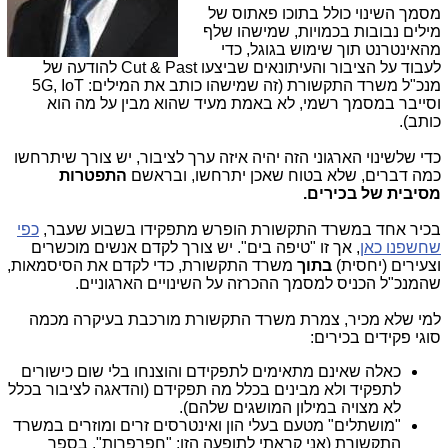
מסמך השינוי כולל בתוכו פאתוס של
מילים נבובות בכמויות, שמישהו שלף
מהאינטרנט תוך שימוש בגוגל, כדי
לעבוד על הציבור והעיתונאים שביצעו Cut & Past להודעה של
מנכ"ל משרד התקשורת (זה שמישהו כותב את המילים: 5G, IoT
וסייבר במסמך רשמי, לא באמת מעיד שהוא מבין על מה הוא
כותב).
כדי שלשינוי הארגוני הזה יהיה איזה ערך לציבור, יש צורך שיתרחשו
כמה דברים, שלא בטוח שאכן יתרחשו, ובראשם
התפטרות
מסיבית של בכירים.
בכיר אחד במשרד התקשורת הופרש מתפקידו בשבוע שעבר,
כפי
שחשפנו כאן
, אך זו "טיפה בים". יש צורך לקדם אנשים מוכשרים
וצעירים (יחסית)
בתוך
משרד התקשורת, כדי לקדם את הסיסמאות,
שהמנכ"ל הכניס למסמך ההכרזה על השינויים הארגוניים.
למי שלא מכיר, צמרת משרד התקשורת מורכבת בעיקרה מכמה
סוגי פקידים בכירים:
כאלה שאינם מתאימים לתפקידם והוצנחו בלי שום כישורים
לתפקיד ולא מבינים בכלל מה תפקידם (והדאגה לציבור בכלל
לא מצויה במילון המושגים שלהם).
"מושתלים" מטעם בעלי הון ואינטרסים זרים ומוזרים במשרד
התקשורת (אני קראתי לתופעה הזו: "חפרפרות". בספר