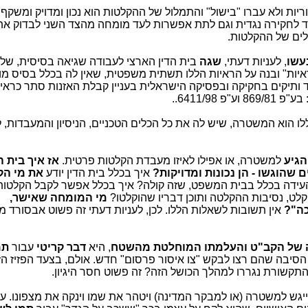
יות ולא עברו "בישול" והתמלול של ההקלטות הוא נכון ומדויק ומשקף 
 לחקירה נגדית וגם לתת אפשרות לעד מומחה מהצד השני לבדוק את
ולים של ההקלטות.
עשו
, לעניות דעתי,
שגה
בית הדין הארצי לעבודה שגיאה בסיסית, של
יות" ובנה על הראיות הללו תשתית משפטית, שאין לה בכלל בסיס מו
ותיקים בחקיקה ובפסיקה הישראלית בעניין קבלת האזנות סתר כראיו
6411/98..
לו הוא המשטרה, שיש לה את כל הכלים הטכניים, הניסיון והמעבדות, 
הגיע
למשטרה, או אפילו לאיזו מעבדת הקלטות פרטית.
אז איך בית ה
שהוגשו - הן נכונות ומדויקות?
איך בכלל בית הדין יודע
את מי הק
העידה בכלל בבית המשפט, שזה קולה? איך בכלל אפשר לקבל הקלטות
לט, נסיבות ההקלטה ותוכן דבריו שהוקלטו?
מי המומחה שאישר,
כה"?
אין תשובות לשאלות הללו. לכן, לעניות דעתי זה פשוט אבסורד 
 של הקב"ט והעלמתו המוחלטת מהשטח
, היא
דבר קריטי
עבור
תמ
הסיבה שהם רצו לבקש "צו איסור פרסום" חדש. אולם, בצעד הפזיז הז
קשורת נגררו למהלך הכושל הזה? זה פשוט חסר היגיון.
יגש למשטרה (או למבקר המדינה) ויטהר את שמו וינקה את מצפונו. ע