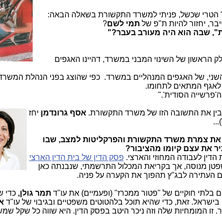
ם" הטרי שכשל, פניתי למשרד התקשורת בשאלה הבאה:
יבר, יחזור להיות ת"פ של
תמי לשם
?
", שבה הוא היה מעורב בעבר?"
הראשון של השינוי המבני במשרד, דהיינו האגפים
השני, של האגפים המנהליים במשרד. כפי שהוצג בפני הנהלת המשרד
 לאגף המתאים לתחומו.
ה'פרשייה הסודית'."
בין את התשובה הזו של משרד התקשורת.
אסף גרונדמן
יחז
...
 את צמרת משרד התקשורת והפרקליטות למצב, שבו
ר את עצם קיומו מהציבור?
 הדין לעבודה המחוזי והארצי.
פסק הדין של בית הדין הארצי
פטן מנוסה, אך בקריאת המכלול התרשמתי, שנבנתה כאן
 העתירה לבג"ץ תהפוך את הקערה על פניה.
 בלתי חוקיים של "פטור ממכרז" (ופעמיים) את עו"ד
תמר גולן,
כדי ש
ישראל. זאת, כדי שהיא תוכל בלהטוטים משפטיים ובגיבוי של עו"ד
א
. זו המומחיות שלה וזה ניכר היטב בפסק הדין. היא שווה כל שקל שמ