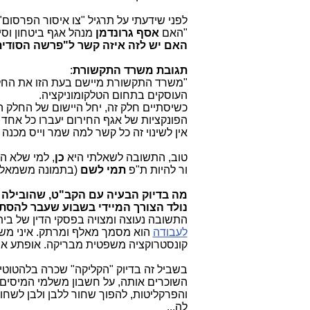
לפני שידעתי על תרגיל "צו איסור הפרסו
"האם
אסף גרונדמן
מנהל אגף ביטחון וסי
האם יש לזה איזה קשר ל"פרשה הסודית
תגובת משרד התקשורת
:
"משרד התקשורת מיישם בעת הזו את החלק 
העוסקים בתחום הטלקומוניקציה.
כשיסתיים חלק זה, יחל היישום של החלק 
הפונקציות של אגף החירום יעברו כל אחד
אין לשינוי זה כל קשר למה שמר וייס מכנה 
טוב, התשובה לשאלתי היא
כן
, למי שלא ה
ור להיות ת"פ
תמי לשם
(בתמונה משמאל)
מה בדיוק הבעיה עם הקב"ט, שהובילה
נולד הצורך המיידי בשבוע שעבר להסתי
התשובה נעוצה ומצויה בפסקי הדין של בית
לעבודה
הוא מסמך מאלף ומרתק. איני מש
קונסטרוקציה משפטית מבריקה. אופתע אם
בשביל זה בדיוק "הקליקה" שכרה בלהטוטים
השוכרים אותה, על חשבון משלמי המיסים ב
והפרקליטות, להפוך שחור ללבן ולבן לשחור
לה...