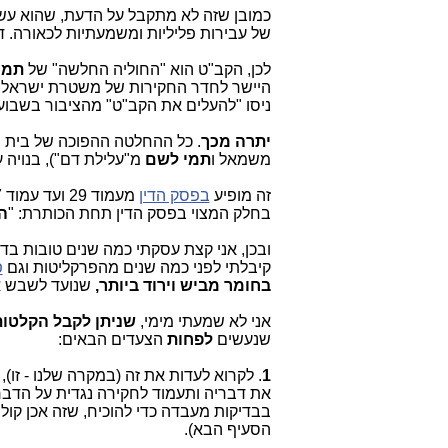
כמובן שזה לא מתקבל על הדעת, שהוא עשה
של עבירות פליליות ומשמעתיות לכאורה. די
לכן, הקב"ט הוא "החוליה החלשה" של
תמי
היישר לחדר החקירות של משטרת ישראל וב
ניסו "להעלים את הקב"ט" מהציבור בשבוע
יתרה מכך
. כל ההחלטה ההפוכה של בית ה
משמאל ו
תמי לשם
מ"עלילת דם"), בנויה 
זה מופיע
בפסק הדין
מעמוד 29 ועד עמוד 37, וזה
בחלק המצוי בפסק הדין תחת הכותרת: "
ה
ובכן, אני קצת עסקתי כמה שנים טובות בדב
קיבלתי לפני כמה שנים מהפרקליטות וגם
פ
בחומר מביש וירוד ביותר,
שנועד לשבש את
אני לא שמעתי מימי,
שניתן לקבל הקלטות
שנעשים
לפחות
הצעדים הבאים:
1
. לקרוא לעדות את זה (במקרה שלנו - זו
את דבריה ותעמוד לחקירה נגדית על הדבר
בבדיקות מעבדה כדי להוכיח, שזה אכן קולה
הסעיף הבא).