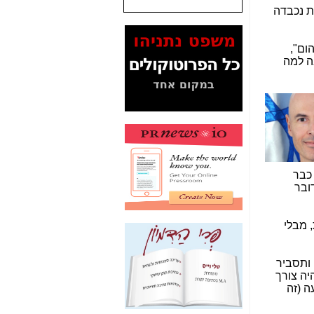
ת נכבדה
המסמכים בנושא בזק-
Yes (תיק 4000)
מוכיחים "תפירת תיק"
ום",
לאיש הלא נכון! -
כאן
ה למה
עובדות ומסמכים
המוסתרים מהציבור:
האם ביבי כשר
תקשורת עזר לקב'
בזק? -
כאן
מה מקור ה-Fake
News שהביא לתפירת
 כבר
תיק לביבי והעלמת
החשודים הנכונים -
כאן
אחת הרגליים של "תיק
 מבלי
4000 התפור"
התמוטטה היום
בניצחון (כפול) של בזק
 ותסביר
-
כאן
יה צורך
ה (זה
איך כתבות מפנקות
הפכו לפתע לטובת