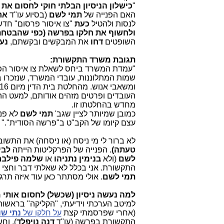
"
כישלון הניסיון הבלתי חוקי לחסום א
האם הפנייה של
תמי לשם
(בסיוע עו"ד
אר
לנסות ולהטיל
כעת
"צו איסור פרסום" חד
ולחשוף את חלקו בפרשה (כפי שהבטחת
השופטים
דחו
את המבקשים ובקשתם,
נע
תגובת משרד התקשורת:
"עמדת המשרד ביחס לשאלת צו איסור הפרס
שמות המתלוננות, עובדי המשרד, שנזכרו ב
העובדים ופרטים מזהים אודותם, למעט הה
מחדש בהחלטתו זו.
כמובן שמיותר לציין שגב'
תמי לשם
לא פנת
עצם קיומו של הקב"ט ב"פרשה הסודית"."
לא ברור לי מי ניסח (או ניסחה) את התש
טעתה)
. הפנייה של הפרקליטות הייתה
לבי
לשם
(ולא
בנימין נתניהו
או
שלמה פילבר
התקשורת. אני בכלל לא שאלתי דבר וחצי דב
תמי לשם
. אולי מסתתר כאן עוד איזה תרגיל
למה נעשה ניסיון (שכשל) לחסום אותי
למיטב הערכתי וידיעתי, "הקליקה" בראשו
(אחרי שפרסמתי קצת
על חלקו של
נתי ש
התקשורת בפרשה (עו"ד
דנה נויפלד
), וח