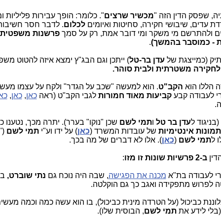
יה, שפסק הדין הזה "
מכשיר שרצים
". כלומר: הופך עבירות פליליות 
ת עדים, שיבושי חקירה, סחיטות ואיומים
לכלום
. לדבר חסר חשיבות
ים ולהתרשם מי משקר ומי דובר אמת, רק על סמך
פרשנות משפטית
 - כמוסבר בהמשך)
.
יק (כמייצגת של
עדן בר-טל
) ייתכן וגם הבג"ץ ימצא איזה להטוט משפ
 לחקירה משטרתית ולבית סוהר.
ה הללו הוא
הקב"ט
. הוא למעשה "שכב על הגדר" ולקח על עצמו מעשי
רי לעבודה קבע
קביעות מאוד חמורות
לגבי הקב"ט (ראה
כאן
,
כאן
,
כא
.
ניגוד ל
עדן בר טל
ו
תמי לשם
שכן "נוקו" בערר). יתרה מכך, נטענו כ
תמונות אינטימיות
של עובדות המשרד (
כאן
) על ידו וע"י
תמי לשם
("
תמי לשם
(
כאן
). אלו לא דברים של מה בכך.
דין
ב-2 פרשיות שונות זו מזו
:
ורי לעבודה בת"א
מכנה את הפגישה
, שבה היה נוכח גם
נתי שוברט,
בנ
טה לפרוש מתפקידה ואגב כך גם הוקלטה.
ננת כביכול (על הטרדה מינית כביכול), בו הוא עשה כמה וכמה מעשי
בלי לידע את
תמי לשם
, הבוסית שלו).