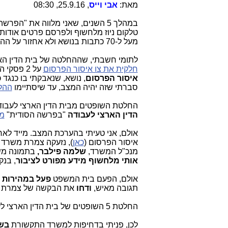
מאת:
אבי וייס
, 25.9.16, 08:30
במהלך 5 השנים, שאני מלווה את "הפ
טלקום ניוז מלחשוף ולפרסם פרטים אודו
מעל ל-70 כתבות בנושא ולא אחזור על ההיסטוריה הזו כאן.
לתומי חשבתי, שההחלטה של בית הדין הארצי לעבודה 
חלקית את צו איסור הפרסום
על 2 פסקי הדין (בת"א ובארצי), היא
איסור הפרסום
סברתי שזה יהיה המצב, עד שיסתיימו
ההלי
החלטת השופטים מבית הדין הארצי לעבו
הדין הארצי לעבודה
"בפרשה הסודית"
מצ
אולם, אני טעיתי בהערכת המצב. מייד לא
איסור הפרסום (
כאן
), נזעקה צמרת משרד
מנכ"ל המשרד,
שלמה פילבר,
בתמונה מש
אותי מלחשוף מידע מפורט לציבור
, בנ
אולם, הפעם בית המשפט
פעל במהירות י
תגובה מאיש,
ודחו
את הבקשה של צמרת ה
החלטת 5 השופטים של בית הדין הארצי לעבודה מיום
לכן, פניתי בדחיפות למשרד התקשורת
בש