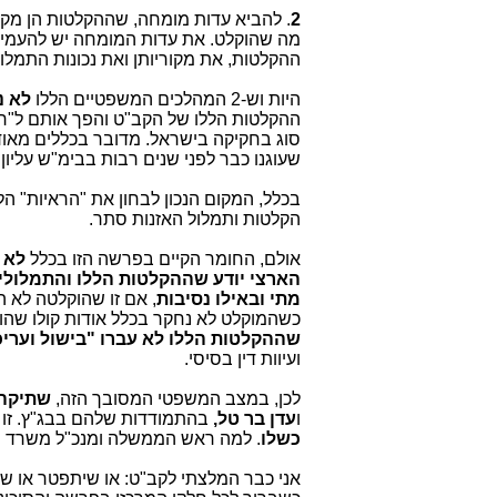
2
. להביא עדות מומחה, שההקלטות הן מקור
מה שהוקלט. את עדות המומחה יש להעמיד
ההקלטות, את מקוריותן ואת נכונות התמל
היות וש-2 המהלכים המשפטיים הללו
לא נ
ההקלטות הללו של הקב"ט והפך אותם ל"רא
סוג בחקיקה בישראל. מדובר בכללים מאוד 
שעוגנו כבר לפני שנים רבות בבימ"ש עליון: בע"פ 869/81 וע"פ 
בכלל, המקום הנכון לבחון את "הראיות" הל
הקלטות ותמלול האזנות סתר.
אולם, החומר הקיים בפרשה הזו בכלל
לא 
הארצי יודע שההקלטות הללו והתמלולים 
מתי ובאילו נסיבות
, אם זו שהוקלטה לא 
כשהמוקלט לא נחקר בכלל אודות קולו שהוק
שההקלטות הללו לא עברו "בישול וערי
ועיוות דין בסיסי.
לכן, במצב המשפטי המסובך הזה,
שתיקה
ו
עדן בר טל,
בהתמודדות שלהם בבג"ץ. זו 
כשלו
. למה ראש הממשלה ומנכ"ל משרד הת
אני כבר המלצתי לקב"ט: או שיתפטר או שי