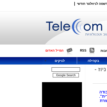
|
שמה לניוזלטר חודשי
RSS
המייל האדום
בות
בקהילה
לגיקים
וז -
ודה
ית".
שורת