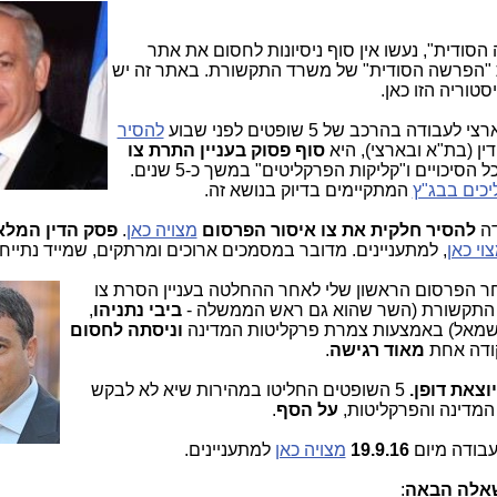
רשה הסודית", נעשו אין סוף ניסיונות לחסום את אתר
ת "הפרשה הסודית" של משרד התקשורת. באתר זה יש
בהרכב של 5 שופטים לפני שבוע
להסיר
סוף פסוק בעניין התרת צו
, נושא, שנאבקתי בו כנגד כל הסיכויים ו"קליקות הפרקליטים" במשך כ-5 שנים.
כים בבג"ץ
המתקיימים בדיוק בנושא זה.
דה
להסיר חלקית את צו איסור הפרסום
מצויה כאן
.
פסק הדין המלא
וי כאן
, למתעניינים. מדובר במסמכים ארוכים ומרתקים, שמייד נתיי
חר הפרס
ום הראשון שלי לאחר ההחלטה בעניין הסרת צו
 התקשורת (השר שהוא גם ראש הממשלה -
ביבי נתניהו
,
מאל) באמצעות צמרת פרקליטות המדינה
וניסתה לחסום
קודה אחת
מאוד רגישה
.
וצאת דופן.
5 השופטים החליטו במהירות שיא לא לבקש
מדינה והפרקליטות,
על הסף
.
19.9.16
מצויה כאן
למתעניינים.
אלה הבאה
: