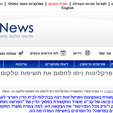
|
|
|
|
לפורטל חברות הקהילה
המייל האדום
אפלקציות האתר בסלולר
הר
English
צור קשר
וידיאו
לוח אירועים וכנסים
שאלות ותשו
פורומים וביטקוין
דעות ומחקרים
צרכנות
קליטות ניסו לחסום את חשיפות טלקום ני
קשורת
>> צמרת משרד התקשורת והפרקליטות ניסו לחסום את חשיפות טלקום ניוז - וכשלו
רת באמצעות הפרקליטות רצה בבהילות לבית הדין הארצי לעב
 קיומו של קב"ט משרד התקשורת בפסקי הדין של "הפרשה הסוד
ות הבזק ו"זרק מכל המדרגות" את הבקשה הזו. למה צמרת משרד התק
ם בפרשה? כל הפרטים בחשיפה המדהימה הזו.