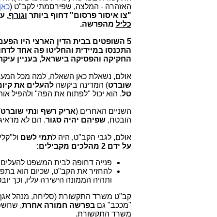
האזהרה - המלצה, שפירסמתי לקב"ט (
כאן
"צו איסור פרסום" דחוף ביותר
וגורף
, ע
כליל
מהפרשה.
5 השופטים בבית הדין הארצי היו הפעם
התכנסו במיידית והחליטו פה אחד לדחו
החקיקה והפסיקה בישראל, בעניין עיקר
אולם, נשאלת כאן השאלה, למה מכל המע
שוברט
) המדינה ביקשה
להעלים את קיומ
טל
. הוא יכול "לפתוח את הפה" ולהפיל או
השניים האחרים (
אריק רשף
ו
נתי שוברט
)
הובטח,
שפיהם יהיה סגור
. הם לא מדאיג
אולם, לגבי הקב"ט, היה ל
תמי לשם
ול"קלי
על ידם 2 מהלכים מקבילים:
פנייה דחופה לבית המשפט להעלים א
להחזיר את הקב"ט, שכיום הוא בתפקי
ותהיה הממונה הישירה עליו, וכך יוב
קב"ט משרד התקשורת (סליחה, מנהל אגף ב
"מככב" גם
בפרשה חמורה אחרת
, שחשפ
משרד התקשורת.