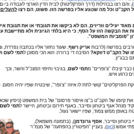
), והם רצו בבהילות (דרך הפרקליטות) לבית הדין הארצי לעבודה בי-ם
ל הקב"ט וכל מה שנוגע אליו בפרשה הזו. פשוט, הם רצו
להעלים 
 מאוד יעילים וזריזים, הם לא ביקשו את תגובתי או את תגובת איש
ת את הבקשה הזו על הסף, כי היא בלתי הגיונית ולא מתיישבת עם
ון "פומביות המשפט".
ורבים בפרשה (לרבות
אריק רשף
, שעוד נחזור אליו בכתבה נפרדת, ונ
ו של הקב"ט דווקא?
הסיבה די ברורה: הוא הכי מסוכן ל
תמי לשם וע
תם בבג"ץ.
 כבר קיבלו "צ'ופרים" מ
תמי לשם
, בגיבוי וחיפוי המנכ"ל והשר, וכך
ים כרגע איש.
קת הפרקליטים" קושי לתת לו איזה "צ'ופר", שיבטיח שפיו יהיה חסום. 
ת קיומו של הקב"ט ב"צו איסור פרסום" של בית המשפט (ניסיון שכאמ
ד מנהל אגף ביטחון וסייבר, באגף חירום וביטחון, היישר ל
תמי לשם
טח באופן ממש צמוד, שפיו יישאר נעול.
יטחון וסייב
ר,
אסף גרונדמן
), (בתמונה משמאל),
תי אמש (
כאן
), בעניין "הפיטורין בהפתעה" של מנמ"ר