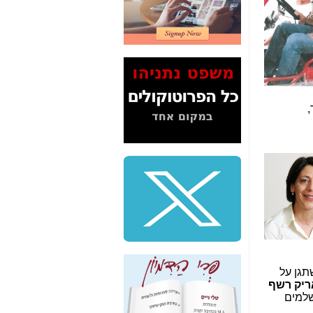
2" על תעלולי השר
משה כחלון -
כאן
המשך חשיפת הבלוף
ששמו "מהפיכת
הסלולר" ואיך מסרסים
את הנתונים לציבור -
כאן
,
סיכום ביקור בסיליקון
ואלי - למה 3 הגדולות
משקיעות ומפתחות
באותם תחומים -
כאן
שלמה פילבר (עד
לאחרונה מנכ"ל משרד
התקשורת) - עד
מדינה? הצחקתם
אותי! -
כאן
"יש אפליה בחקירה"?
חשיפה: למה השר
תגן על
משה כחלון לא נחקר
ריק רשף
עד היום? -
כאן
שלמים