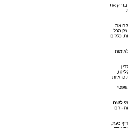
הנאה שהיא מיסודות
בדיוק את
עבירת השוחד? -
כאן
שערוריית הקנס הענק
על בזק וחשיפת
קח את
"תעודת הביטוח" של
צק מכל
נתניהו בתיק 4000 -
ת, כללים
כאן
ערוץ 20: "תיק תפור":
לאימות
אבי וייס חושף את
מחדלי "תיק 4000" -
כאן
דין
ליטו,
התבלבלתם: גיא פלד
 כראיות
הפך את כחלון, גבאי
ואילת לחשודים
משפטי
המרכזיים בתיק 4000 -
כאן
י לשם
פצצות בתיק 4000:
ה - הם
האם היו בכלל
התנגדויות למיזוג
בזק-יס? -
כאן
דיף כעת,