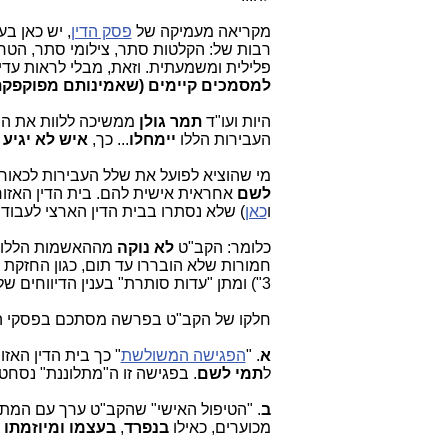
מקריאה מעמיקה של
פסק הדין
, יש כאן בע
רבות של: הקלטות סתר, צילומי סתר, הטרד
פלילית ומשמעתית. וזאת, מבלי לראות עד
למסמכים קיימים (שאמינותם מפוקפקת
היות ועו"ד
תמר גולן
ממשיכה ללוות את הת
העבירות הללו
יימחלו
... כך,
איש לא יגיע
מי שהוציא לפועל את שלל העבירות לכאור
לשם
אחראית אישית להם. בית הדין האזו
ו
כאן
) שלא נסתרו בבית הדין הארצי לעבודה
כלומר: הקב"ט
לא נוקה
מההאשמות הללו (ב
חמורות שלא הובררו עד תום, כגון החזקת
3") ומתן "עדות סותרת" בענין הדיווחים שלו ל
חלקו של הקב"ט בפרשה מסתכם בפסקי ה
א
. "
הפגישה המשולשת
" כך בית הדין האז
ל
תמי לשם
. בפגישה זו ה"מתלוננת" נסח
ב
. "הטיפול האישי" שהקב"ט ערך עם המתלו
מכוערים, כאילו
בנפרד
,
בעצמו ומיוזמתו
(