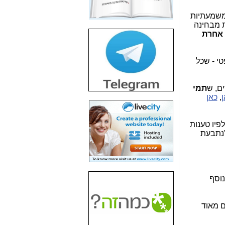
חשיפת חשד לשחיתות
הדומה לזו של "תיק
ומשמעתיות
4000" אך בתחום
 מבחינה
הסלולר -
כאן
 אחרת
חשיפת מה שלא
רוצים שתדעו בעניין
טי - שכל
פריסת אנלימיטד
(בניחוח בלתי נסבל) -
כאן
ם, ש
תמי
ן
,
כאן
חשיפה: איוב קרא
אישר לקבוצת סלקום
בדיוק מה שביבי אישר
לפיו טענות
ל-Yes ולבזק -
כאן
נתבעת
האם השר איוב קרא
היה צריך בכלל לחתום
על האישור, שנתן
לקבוצת סלקום? -
כאן
וסף
האם ביבי וקרא קבלו
בכלל תמורה עבור
ם מאוד
ההטבות הרגולטוריות
שנתנו לסלקום? -
כאן