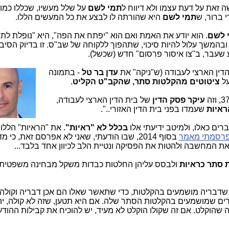
 זאת על דעת עצמו ולא דיווח ל
תמי לשם
על שלל מעשיו, שכללו כמו
 ברור, ש
תמי לשם
היא שהורתה לו לבצע את כל המעשים הללו.
 לשם
. הוא יודע את האמת ואם הוא "יפתח את הפה", היא "נופלת לתה
המשך עלול להיות סיכוי, שתהפוך ללקוחה של שב"ס. זו בדיוק הסיב
 שעבר, ב"צו איסור פרסום" חדש (שכשל).
דין הארצי לעבודה (ש"ניקה" את
עדן בר טל
- בתמונה
על
ציטוטים מהקלטות סתר, שהקב"ט הקליט
.
עיקר פסק הדין
של בית הדין הארצי לעבודה,
ראיות
שעמדו בפני בית הדין האזורי..".
רים כאלו, ולמיטב ידיעתי אלו
בכלל לא "ראיות"
. את "הראיות" הללו
רסמתי מאמר
בסוף 2014, שבו הודעתי, שאני לא אפרסם זאת, כי מדובר
 המחשבה ולהטות את הפסיקה ונטיית הלב לכיוון אחד בלבד...
 סתר כראיות
ולבסס עליהן החלטות כבדות משקל מבחינה משפטית,
), שדבריה מושמעים בהקלטות, כדי שתאשר שאלו הם אכן דבריה וקולה
ים שמושמעים בהקלטות הסתר שלה. אם היא תטען, שזה לא קולה, יה
 שהוקלט. אם זה שקולו הוקלט לא מעיד, יש להוכיח את קבילות ההודע