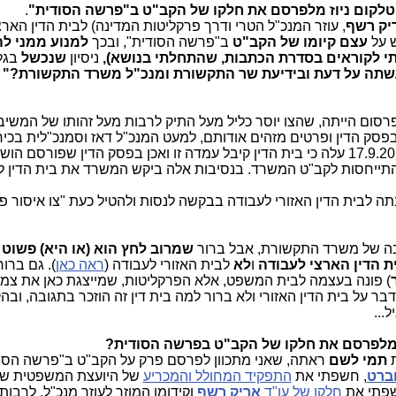
ת טלקום ניוז מלפרסם את חלקו של הקב"ט ב"פרשה הסודית"
.
יק רשף
, עוזר המנכ"ל הטרי ודרך פרקליטות המדינה) לבית הדין הארצ
ש על
עצם קיומו של הקב"ט
ב"פרשה הסודית", ובכך
למנוע ממני ל
י לקוראים בסדרת הכתבות, שהתחלתי בנושא),
ניסיון
שנכשל
שתה על דעת ובידיעת שר התקשורת ומנכ"ל משרד התקשורת?"
ום הייתה, שהצו יוסר כליל מעל התיק לרבות מעל זהותו של המשיב
פסק הדין ופרטים מזהים אודותם, למעט המנכ"ל דאז וסמנכ"לית בכי
ומשאבי אנוש. מהחלטת בית הדין מיום 17.9.2016 עלה כי בית הדין קיבל עמדה זו ואכן בפסק הדין שפו
תייחסות לקב"ט המשרד. בנסיבות אלה ביקש המשרד את בית הדין לע
ה לבית הדין האזורי לעבודה בבקשה לנסות ולהטיל כעת "צו איסור פ
ובה של משרד התקשורת, אבל ברור
שמרוב לחץ הוא (או היא) פשוט 
ת הדין הארצי לעבודה
ו
לא
לבית האזורי לעבודה (
ראה כאן
). גם ברו
) פונה בעצמה לבית המשפט, אלא הפרקליטות, שמייצגת כאן את צ
ר על בית הדין האזורי ולא ברור למה בית דין זה הוזכר בתגובה, וב
...
 מלפרסם את חלקו של הקב"ט בפרשה הסודית?
ת
תמי
לשם
ראתה, שאני מתכוון לפרסם פרק על הקב"ט ב"פרשה הסו
וברט
, חשפתי את
התפקיד המחולל והמכריע
של היועצת המשפטית ש
שפתי את
חלקו של עו"ד
אריק רשף
וקידומו המוזר לעוזר מנכ"ל, לרבות